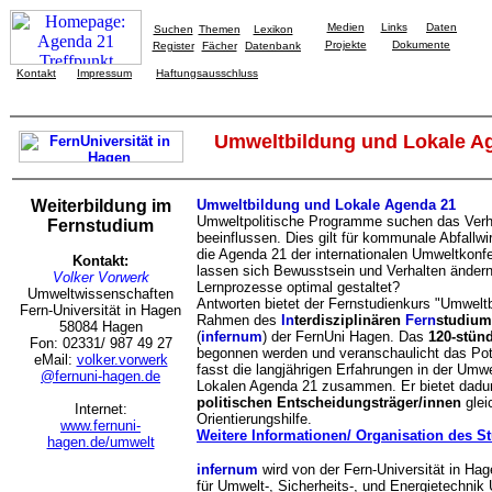
Medien
Links
Daten
Suchen
Themen
Lexikon
Projekte
Dokumente
Register
Fächer
Datenbank
Kontakt
Impressum
Haftungsausschluss
Umweltbildung und Lokale A
Weiterbildung im
Umweltbildung und Lokale Agenda 21
Umweltpolitische Programme suchen das Verh
Fernstudium
beeinflussen. Dies gilt für kommunale Abfallw
die Agenda 21 der internationalen Umweltkonfe
Kontakt:
lassen sich Bewusstsein und Verhalten änder
Volker Vorwerk
Lernprozesse optimal gestaltet?
Umweltwissenschaften
Antworten bietet der Fernstudienkurs "Umwelt
Fern-Universität in Hagen
Rahmen des
In
terdisziplinären
Fern
studiu
58084 Hagen
(
infernum
) der FernUni Hagen. Das
120-stün
Fon: 02331/ 987 49 27
begonnen werden und veranschaulicht das Pote
eMail:
volker.vorwerk
fasst die langjährigen Erfahrungen in der Umwe
@fernuni-hagen.de
Lokalen Agenda 21 zusammen. Er bietet dad
politischen Entscheidungsträger/innen
glei
Internet:
Orientierungshilfe.
www.fernuni-
Weitere Informationen/ Organisation des 
hagen.de/umwelt
infernum
wird von der Fern-Universität in Hag
für Umwelt-, Sicherheits-, und Energietechn