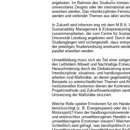
angeboten. Im Rahmen des Studiums können ei
universitäres Zeugnis oder der international 
erworben werden. Das interdisziplinäre Ferns
werden und verbindet Themen aus allen wicht
In Zukunft wird infernum eng mit dem M.B.A. 
Sustainability Management & Entrepreneurshi
zusammenarbeiten, der vom Centre für Sustai
Universität Lüneburg angeboten wird. Durch d
Studiengängen wird sichergestellt, dass ent
der jeweiligen Studienordnung anerkannt wer
parallel erworben werden.
Umweltbildung muss sich als Teil einer zeitge
den Leitbildern Mitwelt und Nachhaltige Entwi
Herausforderung durch die Globalisierung aus
Interdisziplinär, situations- und handlungsorien
arbeiten sind Maßstäbe, an denen gegenwärti
Beispiele zu unterschiedlichen Themen und Al
institutionellen Kontexten dienen der Konkreti
Projektmethode und Zukunftswerkstätten werd
Umsetzung der Maßstäbe skizziert.
Welche Rolle spielen Emotionen für ein Hande
berücksichtigt (z. B. Energiesparen) oder die 
Motorsport)? Kann der handlungsmotivierende
und erwünschtes umweltbezogenes Handeln er
umweltbezogene Emotionen steuern? Welchen 
Schließlich wird gefragt, was berufspolitisch z
Umweltforschung und Umweltbildung den Stelle