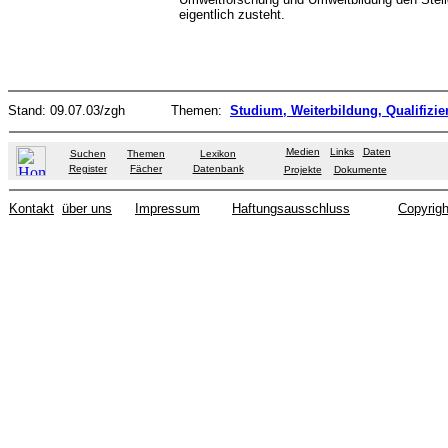
eigentlich zusteht.
Stand:
09.07.03
/zgh
Themen:
Studium, Weiterbildung, Qualifizi
Medien
Links
Daten
Suchen
Themen
Lexikon
Register
Fächer
Datenbank
Projekte
Dokumente
Kontakt
über uns
Impressum
Haftungsausschluss
Copyrigh