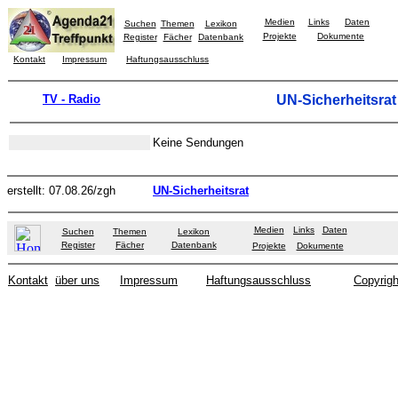
Medien
Links
Daten
Suchen
Themen
Lexikon
Projekte
Dokumente
Register
Fächer
Datenbank
Kontakt
Impressum
Haftungsausschluss
TV - Radio
UN-Sicherheitsrat
Keine Sendungen
erstellt: 07.08.26/zgh
UN-Sicherheitsrat
Medien
Links
Daten
Suchen
Themen
Lexikon
Register
Fächer
Datenbank
Projekte
Dokumente
Kontakt
über uns
Impressum
Haftungsausschluss
Copyrigh