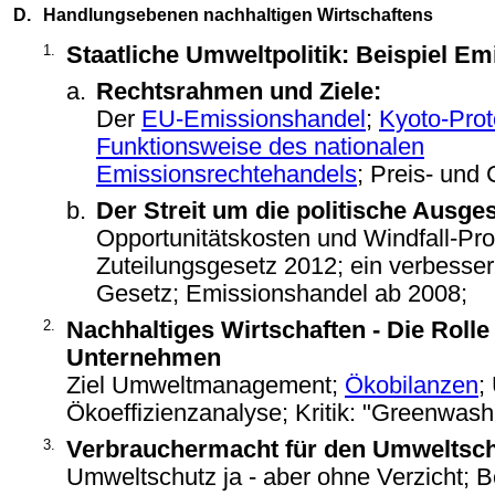
D.
Handlungsebenen nachhaltigen Wirtschaftens
1.
Staatliche Umweltpolitik: Beispiel E
a.
Rechtsrahmen und Ziele:
Der
EU-Emissionshandel
;
Kyoto-Prot
Funktionsweise des nationalen
Emissionsrechtehandels
; Preis- un
b.
Der Streit um die politische Ausges
Opportunitätskosten und Windfall-Prof
Zuteilungsgesetz 2012; ein verbesse
Gesetz; Emissionshandel ab 2008;
2.
Nachhaltiges Wirtschaften - Die Rolle
Unternehmen
Ziel Umweltmanagement;
Ökobilanzen
;
Ökoeffizienzanalyse; Kritik: "Greenwash
3.
Verbrauchermacht für den Umweltsc
Umweltschutz ja - aber ohne Verzicht; 