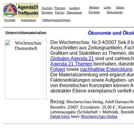
Medien
Links
Daten
Suchen
Themen
Lexikon
Projekte
Dokumente
Register
Fächer
Datenbank
Kontakt
Impressum
Haftungsausschluss
Unterrichtsmaterialien
Ökonomie und Ökol
Die Wochenschau Nr.3-4/2007 Sek.II bi
Ausschnitten aus Zeitungsartikeln, Fa
Grafiken und Statistiken zu Themen, d
Globalen Agenda 21
sind und zahlreiche
Agenda 21 Themen
beinhalten, darunte
Folgen
sowie
nachhaltige Entwicklung
.
Die Materialsammlung wird ergänzt durc
Faktenerklärungen sowie Aufgaben- un
von theoretischen Konzepten können As
abstrakter Ebene exemplarisch vertieft
Bezug:
Wochenschau-Verlag, Adolf-Damaschk
;
Bestellnr.:23407; Einzelpreis: 15,00 €
Klassen
Lehrerausgabe (Schülerheft + Methodik, Bestell
Detail-Infos
beim
Wochenschau-Verlag