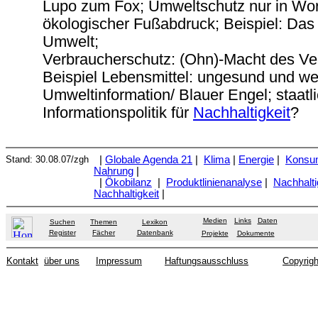
Lupo zum Fox; Umweltschutz nur in Wor
ökologischer Fußabdruck; Beispiel: Das 
Umwelt;
Verbraucherschutz: (Ohn)-Macht des Ve
Beispiel Lebensmittel: ungesund und we
Umweltinformation/ Blauer Engel; staatl
Informationspolitik für
Nachhaltigkeit
?
Stand:
30.08.07
/zgh
|
Globale Agenda 21
|
Klima
|
Energie
|
Konsum
Nahrung
|
|
Ökobilanz
|
Produktlinienanalyse
|
Nachhalti
Nachhaltigkeit
|
Medien
Links
Daten
Suchen
Themen
Lexikon
Register
Fächer
Datenbank
Projekte
Dokumente
Kontakt
über uns
Impressum
Haftungsausschluss
Copyrigh