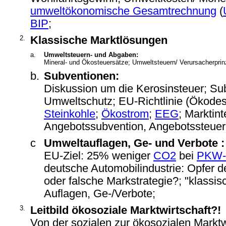
umweltökonomische Gesamtrechnung
(
BIP
;
2.
Klassische Marktlösungen
a.
Umweltsteuern- und Abgaben:
Mineral- und Ökosteuersätze; Umweltsteuern/ Verursacherprin
b.
Subventionen:
Diskussion um die Kerosinsteuer; Su
Umweltschutz; EU-Richtlinie (Ökodes
Steinkohle
;
Ökostrom
;
EEG
; Marktint
Angebotssubvention, Angebotssteuer
c
Umweltauflagen, Ge- und Verbote :
EU-Ziel: 25% weniger
CO2
bei
PKW-
deutsche Automobilindustrie: Opfer d
oder falsche Markstrategie?; "klassis
Auflagen, Ge-/Verbote;
3.
Leitbild ökosoziale Marktwirtschaft?!
Von der sozialen zur ökosozialen Marktw