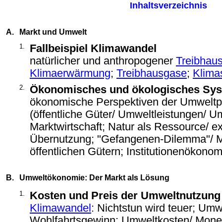
Inhaltsverzeichnis
A.
Markt und Umwelt
1.
Fallbeispiel Klimawandel
natürlicher und anthropogener
Treibhaus
Klimaerwärmung
;
Treibhausgase
;
Klima
2.
Ökonomisches und ökologisches Sy
ökonomische Perspektiven der Umweltp
(öffentliche Güter/ Umweltleistungen/ 
Marktwirtschaft; Natur als Ressource/ e
Übernutzung; "Gefangenen-Dilemma"/ M
öffentlichen Gütern; Institutionenökonom
B.
Umweltökonomie: Der Markt als Lösung
1.
Kosten und Preis der Umweltnutzung
Klimawandel
: Nichtstun wird teuer; Umw
Wohlfahrtsgewinn; Umweltkosten/ Monet