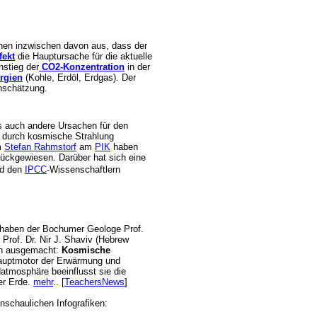
hen inzwischen davon aus, dass der
fekt
die Hauptursache für die aktuelle
Anstieg der
CO2-Konzentration
in der
ergien
(Kohle, Erdöl, Erdgas). Der
inschätzung.
s auch andere Ursachen für den
e durch kosmische Strahlung
m
Stefan Rahmstorf
am
PIK
haben
rückgewiesen. Darüber hat sich eine
d den
IPCC
-Wissenschaftlern
e haben der Bochumer Geologe Prof.
 Prof. Dr. Nir J. Shaviv (Hebrew
gen ausgemacht:
Kosmische
Hauptmotor der Erwärmung und
datmosphäre beeinflusst sie die
r Erde.
mehr
.. [
TeachersNews
]
anschaulichen Infografiken: