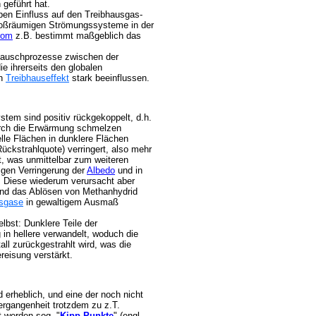
geführt hat.
en Einfluss auf den Treibhausgas-
 großräumigen Strömungssysteme in der
rom
z.B. bestimmt maßgeblich das
stauschprozesse zwischen der
 ihrerseits den globalen
en
Treibhauseffekt
stark beeinflussen.
em sind positiv rückgekoppelt, d.h.
rch die Erwärmung schmelzen
lle Flächen in dunklere Flächen
ückstrahlquote) verringert, also mehr
, was unmittelbar zum weiteren
gen Verringerung der
Albedo
und in
. Diese wiederum verursacht aber
nd das Ablösen von Methanhydrid
usgase
in gewaltigem Ausmaß
lbst: Dunklere Teile der
 in hellere verwandelt, woduch die
all zurückgestrahlt wird, was die
reisung verstärkt.
 erheblich, und eine der noch nicht
ergangenheit trotzdem zu z.T.
t werden sog. "
Kipp-Punkte
" (engl.