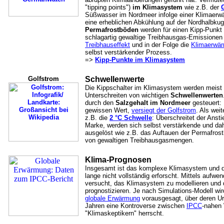
"tipping points")
im Klimasystem
wie z.B. der
Süßwasser im Nordmeer infolge einer Klimaerw
eine erheblichen Abkühlung auf der Nordhalbkug
Permafrostböden
werden für einen Kipp-Punkt 
schlagartig gewaltige Treibhausgas-Emissionen 
Treibhauseffekt
und in der Folge die
Klimaerwä
selbst verstärkender Prozess.
=>
Kipp-Punkte im Klimasystem
Golfstrom
Schwellenwerte
Die Kippschalter im Klimasystem werden meist 
Unterschreiten von wichtigen
Schwellenwerten
durch den
Salzgehalt im Nordmeer
gesteuert: 
gewissen Wert,
versiegt der Golfstrom
. Als wei
z.B. die
2 °C Schwelle
: Überschreitet der Anst
Marke, werden sich selbst verstärkende und dah
ausgelöst wie z.B. das Auftauen der Permafros
von gewaltigen Treibhausgasmengen.
Klima-Prognosen
Insgesamt ist das komplexe Klimasystem und 
lange nicht vollständig erforscht. Mittels aufw
versucht, das Klimasystem zu modellieren und d
prognostizieren. Je nach Simulations-Modell wir
globale Erwärmung
vorausgesagt, über deren U
Jahren eine Kontroverse zwischen
IPCC
-nahen 
"Klimaskeptikern" herrscht.