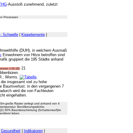
THG
-Ausstoß zunehmend, zuletzt
len Prozessen
 - Schwelle
|
Kippelemente
|
 Umwelthilfe (DUH), in welchem Ausmaß
k
Einwohnern von Hitze betroffen sind
rafik gruppiert die 195 Städte anhand
21
extrem (>16,16)
Ibbenbüren.
.R.; Worms.
.
r die insgesamt viel zu hohe
ige Baumverlust: in den vergangenen 7
urch wird die von Fachleuten
cht eingehalten.
0m große Raster zerlegt und anhand von 4
ntemperatur; Bevölkerungsdichte.
 (2) 30% Baumbeschirmung (Schattenwurf)im
ntfernt leben.
|
Gesundheit
|
Indikatoren
|