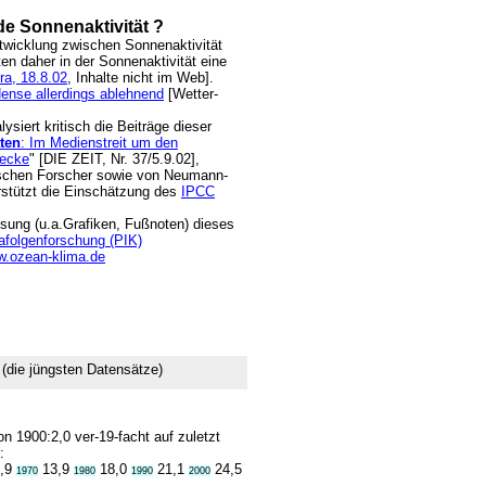
 Sonnenaktivität ?
twicklung zwischen Sonnenaktivität
n daher in der Sonnenaktivität eine
ra, 18.8.02
, Inhalte nicht im Web].
Hense allerdings ablehnend
[Wetter-
alysiert kritisch die Beiträge dieser
ten
: Im Medienstreit um den
recke
" [DIE ZEIT, Nr. 37/5.9.02],
ischen Forscher sowie von Neumann-
rstützt die Einschätzung des
IPCC
ssung (u.a.Grafiken, Fußnoten) dieses
mafolgenforschung (PIK)
.ozean-klima.de
die jüngsten Datensätze)
on 1900:2,0 ver-19-facht auf zuletzt
:
,9
13,9
18,0
21,1
24,5
1970
1980
1990
2000