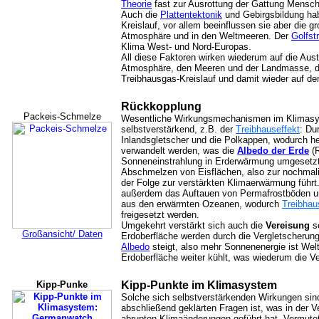
Theorie
fast zur Ausrottung der Gattung Mensch 
Auch die
Plattentektonik
und Gebirgsbildung hab
Kreislauf, vor allem beeinflussen sie aber die
Atmosphäre und in den Weltmeeren. Der
Golfst
Klima West- und Nord-Europas.
All diese Faktoren wirken wiederum auf die Au
Atmosphäre, den Meeren und der Landmasse, die
Treibhausgas-Kreislauf und damit wieder auf d
Rückkopplung
Packeis-Schmelze
Wesentliche Wirkungsmechanismen im Klimasyst
selbstverstärkend, z.B. der
Treibhauseffekt
: Du
Inlandsgletscher und die Polkappen, wodurch he
verwandelt werden, was die
Albedo der Erde
(R
Sonneneinstrahlung in Erderwärmung umgesetzt
Abschmelzen von Eisflächen, also zur nochmali
der Folge zur verstärkten Klimaerwärmung führt
außerdem das Auftauen von Permafrostböden u
aus den erwärmten Ozeanen, wodurch
Treibha
freigesetzt werden.
Umgekehrt verstärkt sich auch die
Vereisung
se
Großansicht/ Daten
Erdoberfläche werden durch die Vergletscherung
Albedo
steigt, also mehr Sonnenenergie ist Welt
Erdoberfläche weiter kühlt, was wiederum die Ve
Kipp-Punke
Kipp-Punkte im Klimasystem
Solche sich selbstverstärkenden Wirkungen sind
abschließend geklärten Fragen ist, was in der V
abrupten Klimaänderungen geführt hat. Vermute