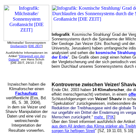
Infografik
: Kosmische Strahlung/ Grad der Ver
Sonnensystems durch die Spiralarme der Milc
Milchstraße/ Sonnensystem
Der Geologe Jan Veizer (Uni. Bochung) und der 
Großansicht
[
DIE ZEIT
]
University, Jerusalem) haben umfangreiche ird
analysiert und sehen die
kosmische Strahlung
Ausführliche Informationen im
Artikel "
Klimagruß von der
der Erde
". Die Grafik oben zeigt einen hohen G
Galaxis
" von Hans Schuh
der Vergletscherung und der sich periodisch v
[DIE ZEIT, 29/10.7.03]
beim Durchlauf unseres Sonnensystems durch di
Inzwischen haben die
Kontroverse zwischen Veizer/ Shav
Klimaforscher einen
Ende Okt. 2003 haben
14 Klimaforscher
, die 
Fachaufsatz
effekt menschgemacht) vertreten, in einem
offe
veröffentlicht (Eos, Bd.
Schlussfolgerungen von
Veizer/ Shaviv
in scha
85, S. 38, 2004),
"Spekulation" zurückgewiesen, insbesondere di
in dem sie Veizer und
Reduktion der Treibhausgase wird die globale Te
Shaviv Manipulation der
nur ungefähr ein Drittel der Erwärmung im verg
Daten und eine viel zu
Menschen zurückgeht
.“
mehr..
[
PIK
]
weitreichende
Über den Streit informiert ausführlich der Artikel:
Interpretation der
aus dem All ändern das Klima stärker als Trei
.
Resultate vorwerfen
sorgen für heftigen Streit
" [SZ, 19.11.03, S.10]