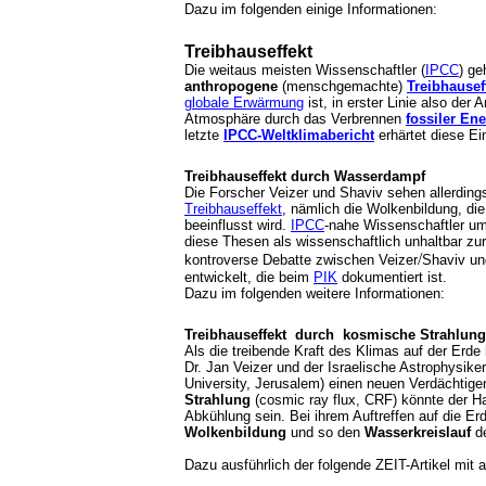
Dazu im folgenden einige Informationen:
Treibhauseffekt
Die weitaus meisten Wissenschaftler (
IPCC
) ge
anthropogene
(menschgemachte)
Treibhausef
globale Erwärmung
ist, in erster Linie also der 
Atmosphäre durch das Verbrennen
fossiler En
letzte
IPCC-Weltklimabericht
erhärtet diese E
Treibhauseffekt durch Wasserdampf
Die Forscher
Veizer und
Shaviv
sehen allerding
Treibhauseffekt
, nämlich die Wolkenbildung, di
beeinflusst wird.
IPCC
-nahe Wissenschaftler u
diese Thesen als wissenschaftlich unhaltbar zu
/
kontroverse Debatte zwischen
Veizer
Shaviv
un
entwickelt, die beim
PIK
dokumentiert ist.
Dazu im folgenden weitere Informationen:
Treibhauseffekt durch kosmische Strahlung
Als die treibende Kraft des Klimas auf der Erd
Dr. Jan Veizer und der Israelische Astrophysiker
University, Jerusalem) einen neuen Verdächti
Strahlung
(cosmic ray flux, CRF) könnte der 
Abkühlung sein. Bei ihrem Auftreffen auf die Er
Wolkenbildung
und so den
Wasserkreislauf
de
Dazu ausführlich der folgende ZEIT-Artikel mit 