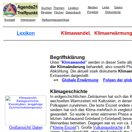
Medien
Links
Daten
Suchen
Themen
Lexikon
Projekte
Dokumente
Register
Fächer
Datenbank
Kontakt
Impressum
Haftungsausschluss
Lexikon
Klimawandel, Klimaerwärmung
Begriffsklärung
Unter "
Klimawandel
" werden in dieser Seite a
der Klimaänderung
behandelt, also sowohl Ph
Abkühlung. Die aktuell stark diskutierte
Klimae
Extraseiten dargestellt:
=>
Globale Erwärmung
Folgen der glo
Klimageschichte
In erdgeschichtlichen Zeiträumen hat sich das K
wechselten Warmzeiten mit Kaltzeiten, in denen
Polkappen zunahmen. Die lezte Eiszeit endete 
seidem hat sich das Klima mehrfach in verglei
gewandelt. So wurde in einer wärmeren Phase a
letzten Jahrtausend Grönland (=Grünland) besie
Weinanbau betrieben. Dagegen war es von ca. 14
Großansicht/ Daten
("
Kleine Eiszeit
"). Große
Vulkanausbrüche
z.B. 
einige Jahre abgekühlt, etwa der Ausbruch des 