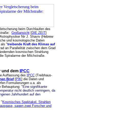
gletscherung beim Durchlaufen des
hstraße:
Großansicht
[
DIE ZEIT
]
Astrophysiker Nir J. Shaviv (Hebrew
ische und kosmologische Daten
als "
treibende Kraft des Klimas auf
rad an Parallelität zwischen dem Grad
erändernden kosmischen Strahlung
e Spiralarme der Milchstraße.
iv und dem
IPCC
die Auffassung des
IPCC
(Treibhaus-
nen Brief
[
PIK
] die Daten und
rfen Formulierungen u.a. als
e Behauptung: "
Eine signifikante
mperatur nicht deutlich verringern, da
angenen Jahrhundert auf den
 "
Kosmisches Spektakel. Strahlen
bhausgase, sagen zwei Forscher und