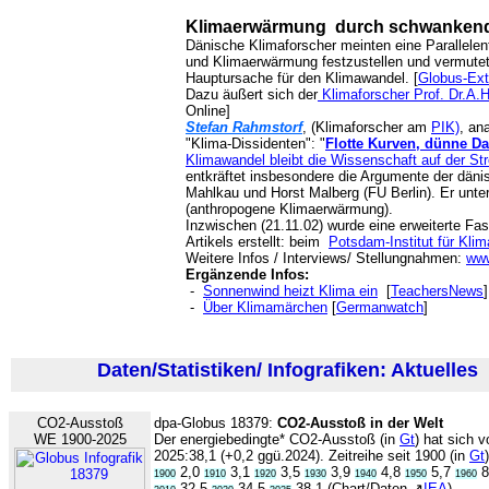
Klimaerwärmung durch schwankende
Dänische Klimaforscher meinten eine Parallelen
und Klimaerwärmung festzustellen und vermutete
Hauptursache für den Klimawandel. [
Globus-Ext
Dazu äußert sich der
Klimaforscher Prof. Dr.A.
Online]
Stefan Rahmstorf
, (Klimaforscher am
PIK)
, an
"Klima-Dissidenten": "
Flotte Kurven, dünne Da
Klimawandel bleibt die Wissenschaft auf der St
entkräftet insbesondere die Argumente der dän
Mahlkau und Horst Malberg (FU Berlin). Er unte
(anthropogene Klimaerwärmung).
Inzwischen (21.11.02) wurde eine erweiterte Fa
Artikels erstellt: beim
Potsdam-Institut für Kli
Weitere Infos / Interviews/ Stellungnahmen:
www
Ergänzende Infos:
-
Sonnenwind heizt Klima ein
[
TeachersNews
]
-
Über Klimamärchen
[
Germanwatch
]
Daten/Statistiken/ Infografiken: Aktuelles
(
CO2-Ausstoß
dpa-Globus 18379:
CO2-Ausstoß in der Welt
WE 1900-2025
Der energiebedingte* CO2-Ausstoß (in
Gt
) hat sich v
2025:38,1 (+0,2 ggü.2024). Zeitreihe seit 1900 (in
Gt
)
2,0
3,1
3,5
3,9
4,8
5,7
8
1900
1910
1920
1930
1940
1950
1960
32,5
34,5
38,1 (Chart/Daten ↗
IEA
)