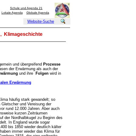
Schule und Agenda 21
Lokale Agenda
Globale Agenda
Website-Suche
, Klimageschichte
llgemein und übergreifend
Prozesse
asen der Erwärmung als auch der
rwärmung
und ihre
Folgen
wird in
balen Erwärmung
lima häufig stark gewandelt; so
 Gletscher und Vereisung der
vor rund 12.000 Jahren. Aber auch
chsweise kurzen Zeiträumen
uf der Nordhalbkugel zu Beginn des
delt. In England wurde sogar
00 bis 1850 wieder deutlich kälter
haben immer wieder das Klima für
Tambora 1815, der eine weltweite