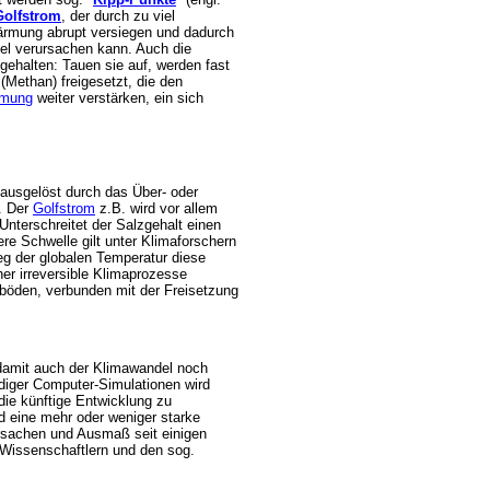
Golfstrom
, der durch zu viel
ärmung abrupt versiegen und dadurch
el verursachen kann. Auch die
gehalten: Tauen sie auf, werden fast
(Methan) freigesetzt, die den
rmung
weiter verstärken, ein sich
ausgelöst durch das Über- oder
. Der
Golfstrom
z.B. wird vor allem
Unterschreitet der Salzgehalt einen
tere Schwelle gilt unter Klimaforschern
ieg der globalen Temperatur diese
er irreversible Klimaprozesse
tböden, verbunden mit der Freisetzung
damit auch der Klimawandel noch
endiger Computer-Simulationen wird
ie künftige Entwicklung zu
d eine mehr oder weniger starke
rsachen und Ausmaß seit einigen
Wissenschaftlern und den sog.