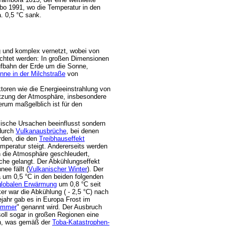
ubo 1991, wo die Temperatur in den
. 0,5 °C sank.
ig und komplex vernetzt, wobei von
achtet werden: In großen Dimensionen
ufbahn der Erde um die Sonne,
nne in der Milchstraße
von
toren wie die Energieeinstrahlung von
zung der Atmosphäre, insbesondere
rum maßgelblich ist für den
mische Ursachen beeinflusst sondern
 durch
Vulkanausbrüche
, bei denen
rden, die den
Treibhauseffekt
mperatur steigt. Andererseits werden
 die Atmosphäre geschleudert,
che gelangt. Der Abkühlungseffekt
ee fällt (
Vulkanischer Winter
). Der
 um 0,5 °C in den beiden folgenden
globalen Erwärmung
um 0,8 °C seit
ker war die Abkühlung ( - 2,5 °C) nach
jahr gab es in Europa Frost im
ommer
" genannt wird. Der Ausbruch
oll sogar in großen Regionen eine
en, was gemäß der
Toba-Katastrophen-