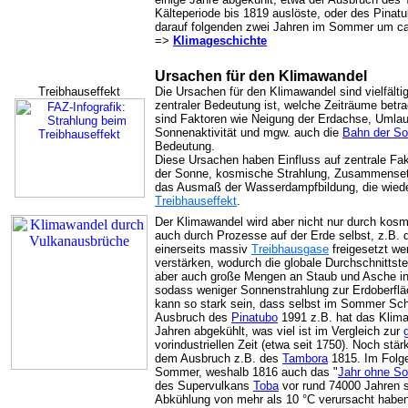
Kälteperiode bis 1819 auslöste, oder des Pinat
darauf folgenden zwei Jahren im Sommer um ca
=>
Klimageschichte
Ursachen für den Klimawandel
Treibhauseffekt
Die Ursachen für den Klimawandel sind vielfält
zentraler Bedeutung ist, welche Zeiträume betr
sind Faktoren wie Neigung der Erdachse, Umla
Sonnenaktivität und mgw. auch die
Bahn der So
Bedeutung.
Diese Ursachen haben Einfluss auf zentrale Fak
der Sonne, kosmische Strahlung, Zusammenset
das Ausmaß der Wasserdampfbildung, die wiede
Treibhauseffekt
.
Der Klimawandel wird aber nicht nur durch kos
auch durch Prozesse auf der Erde selbst, z.B.
einerseits massiv
Treibhausgase
freigesetzt we
verstärken, wodurch die globale Durchschnittste
aber auch große Mengen an Staub und Asche in
sodass weniger Sonnenstrahlung zur Erdoberflä
kann so stark sein, dass selbst im Sommer Schn
Ausbruch des
Pinatubo
1991 z.B. hat das Klima
Jahren abgekühlt, was viel ist im Vergleich zur
vorindustriellen Zeit (etwa seit 1750). Noch stär
dem Ausbruch z.B. des
Tambora
1815. Im Folge
Sommer, weshalb 1816 auch das "
Jahr ohne S
des Supervulkans
Toba
vor rund 74000 Jahren s
Abkühlung von mehr als 10 °C verursacht hab