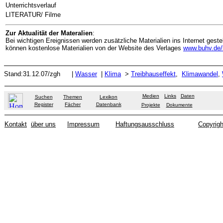
Unterrichtsverlauf
LITERATUR/ Filme
Zur Aktualität der Materalien
:
Bei wichtigen Ereignissen werden zusätzliche Materialien ins Internet gest
können kostenlose Materialien von der Website des Verlages
www.buhv.de/
Stand:31.12.07/zgh
|
Wasser
|
Klima
>
Treibhauseffekt
,
Klimawandel
,
Medien
Links
Daten
Suchen
Themen
Lexikon
Register
Fächer
Datenbank
Projekte
Dokumente
Kontakt
über uns
Impressum
Haftungsausschluss
Copyrigh