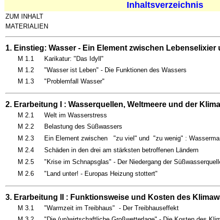
Inhaltsverzeichnis
ZUM INHALT
MATERIALIEN
1. Einstieg: Wasser - Ein Element zwischen Lebenselixier
M 1.1
Karikatur: "Das Idyll"
M 1.2
"Wasser ist Leben" - Die Funktionen des Wassers
M 1.3
"Problemfall Wasser"
2. Erarbeitung I : Wasserquellen, Weltmeere und der Kli
M 2.1
Welt im Wasserstress
M 2.2
Belastung des Süßwassers
M 2.3
Ein Element zwischen "zu viel" und "zu wenig" : Wasserma
M 2.4
Schäden in den drei am stärksten betroffenen Ländern
M 2.5
"Krise im Schnapsglas" - Der Niedergang der Süßwasserquell
M 2.6
"Land unter! - Europas Heizung stottert"
3. Erarbeitung II : Funktionsweise und Kosten des Klima
M 3.1
"Warmzeit im Treibhaus" - Der Treibhauseffekt
M 3.2
"Die (un)wirtschaftliche Großwetterlage" - Die Kosten des Kl