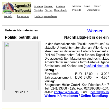
Medien
Links
Daten
Suchen
Themen
Lexikon
Projekte
Dokumente
Register
Fächer
Datenbank
Kontakt
Impressum
Haftungsausschluss
Unterrichtsmaterialien
Wasser
Politik: betrifft uns
Nachhaltigkeit in der ei
In der Materialienserie "Politik: betrifft uns" 
aktuelle Unterrichtsmaterialien an. Alle Hefte
strukturierten detaillierten Unterrichtsverlauf
DIN-A4-Format nebst Folien für den Tageslicht
Die ausgewählten Materialien sind recht aktuel
Arbeitsblätter mit bereits formulierten Aufgab
Statistiken und Karikaturen (
ausführliches Inh
Bezug
:
Einzelheft: EUR 12,00 + 3,00 V
Jahresabonnement: EUR 57,00 + 4,50 V
Verlag:
Bergmoser+Höller GmbH, Karl-Friedrich-Str. 
Tel. 0241/93888 - 125, Fax. 0241/93888 –134
Nr.6/2007
eMail:
kontakt@buhv.de
und
bestell@buh
Weitere Informationen / Online-Bestellung