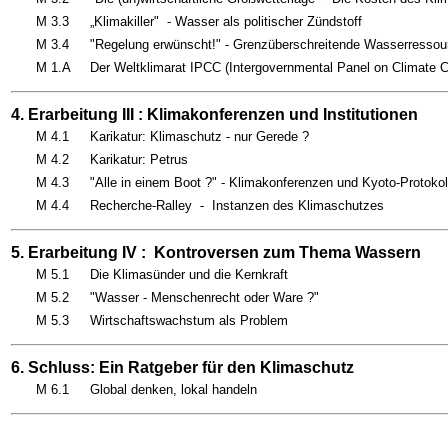
M 3.3
„Klimakiller" - Wasser als politischer Zündstoff
M 3.4
"Regelung erwünscht!" - Grenzüberschreitende Wasserressou
M 1.A
Der Weltklimarat IPCC (Intergovernmental Panel on Climate 
4. Erarbeitung III : Klimakonferenzen und Institutionen
M 4.1
Karikatur: Klimaschutz - nur Gerede ?
M 4.2
Karikatur: Petrus
M 4.3
"Alle in einem Boot ?" - Klimakonferenzen und Kyoto-Protokol
M 4.4
Recherche-Ralley - Instanzen des Klimaschutzes
5. Erarbeitung IV : Kontroversen zum Thema Wassern
M 5.1
Die Klimasünder und die Kernkraft
M 5.2
"Wasser - Menschenrecht oder Ware ?"
M 5.3
Wirtschaftswachstum als Problem
6. Schluss: Ein Ratgeber für den Klimaschutz
M 6.1
Global denken, lokal handeln