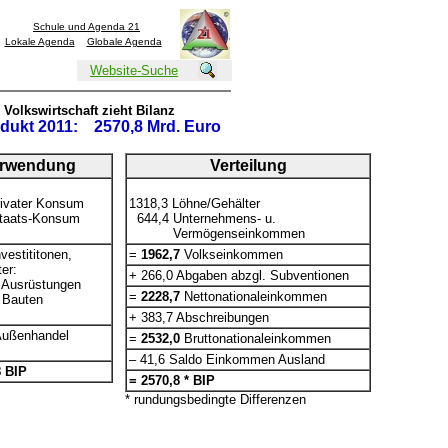
Schule und Agenda 21
Lokale Agenda
Globale Agenda
Website-Suche
Volkswirtschaft zieht Bilanz
odukt 2011:
2570,8 Mrd. Euro
rwendung
Verteilung
rivater Konsum
1318,3 Löhne/Gehälter
taats-Konsum
644,4 Unternehmens- u.
Vermögenseinkommen
vestititonen,
=
1962,7
Volkseinkommen
er:
+ 266,0 Abgaben abzgl. Subventionen
usrüstungen
=
2228,7
Nettonationaleinkommen
Bauten
+ 383,7 Abschreibungen
Außenhandel
=
2532,0
Bruttonationaleinkommen
– 41,6 Saldo Einkommen Ausland
 BIP
= 2570,8 * BIP
* rundungsbedingte Differenzen