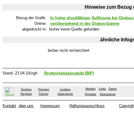
Hinweise zum Bezug d
Bezug der Grafik:
In hoher druckfähiger Auflösung bei Globus-I
Online:
vorübergehend in der Globus-Galerie
abgedruckt in:
bisher keine Quelle gefunden
ähnliche Infog
bisher nicht recherchiert
Stand:
23.04.10
/zgh
Bruttoinlandsprodukt (BIP)
Medien
Links
Daten
Suchen
Themen
Lexikon
Register
Fächer
Datenbank
Projekte
Dokumente
Kontakt
über uns
Impressum
Haftungsausschluss
Copyrigh