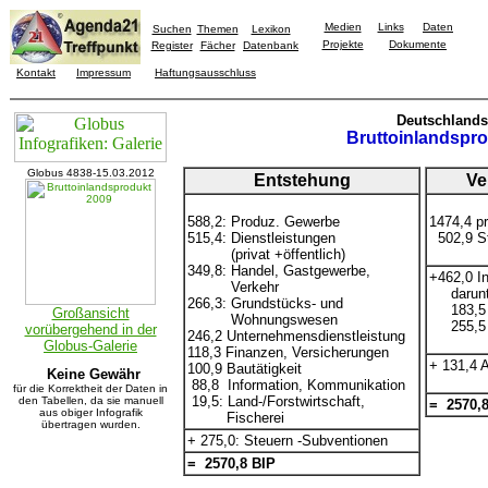
Medien
Links
Daten
Suchen
Themen
Lexikon
Projekte
Dokumente
Register
Fächer
Datenbank
Kontakt
Impressum
Haftungsausschluss
Deutschlands 
Bruttoinlandspr
Globus 4838-15.03.2012
Entstehung
Ve
588,2: Produz. Gewerbe
1474,4 p
515,4: Dienstleistungen
502,9 S
(privat +öffentlich)
349,8: Handel, Gastgewerbe,
+462,0 In
Verkehr
darunt
266,3: Grundstücks- und
183,5 A
Großansicht
Wohnungswesen
255,5 
vorübergehend in der
246,2 Unternehmensdienstleistung
Globus-Galerie
118,3 Finanzen, Versicherungen
+ 131,4 
100,9 Bautätigkeit
Keine Gewähr
88,8 Information, Kommunikation
für die Korrektheit der Daten in
19,5: Land-/Forstwirtschaft,
den Tabellen, da sie manuell
= 2570,8
aus obiger Infografik
Fischerei
übertragen wurden.
+ 275,0: Steuern -Subventionen
= 2570,8 BIP