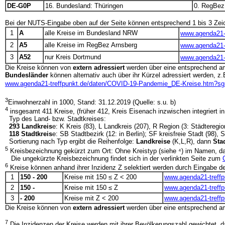
DE-G0P
16. Bundesland: Thüringen
0. RegBez: -
Bei der NUTS-Eingabe oben auf der Seite können entsprechend 1 bis 3 Ze
1
A
alle Kreise im Bundesland NRW
www.agenda21-
2
A5
alle Kreise im RegBez Arnsberg
www.agenda21-
3
A52
nur Kreis Dortmund
www.agenda21-
Die Kreise können von
extern adressiert
werden über eine entsprechend 
Bundesländer
können alternativ auch über ihr Kürzel adressiert werden, z.
www.agenda21-treffpunkt.de/daten/COVID-19-Pandemie_DE-Kreise.htm?s
3
Einwohnerzahl in 1000, Stand: 31.12.2019 (Quelle: s.u. b)
4
insgesamt 411 Kreise, (früher 412, Kreis Eisenach inzwischen integriert i
Typ des Land- bzw. Stadtkreises:
293 Landkreis
e: K Kreis (83), L Landkreis (207), R Region (3: Städtere
118 Stadtkreis
e: SB Stadtbezirk (12: in Berlin); SF kreisfreie Stadt (98), 
Sortierung nach Typ ergibt die Reihenfolge:
Landkreise
(K,L,R), dann
Sta
5
Kreisbezeichnung gekürzt zum Ort: Ohne Kreistyp (siehe ⁴) im Namen, dam
Die ungekürzte Kreisbezeichnung findet sich in der verlinkten Seite zum
6
Kreise können anhand ihrer Inzidenz Z selektiert werden durch Eingabe der
1
150 - 200
Kreise mit 150 ≤ Z < 200
www.agenda21-treff
2
150 -
Kreise mit 150 ≤ Z
www.agenda21-treff
3
- 200
Kreise mit Z < 200
www.agenda21-treff
Die Kreise können von
extern adressiert
werden über eine entsprechend 
7
Die Inzidenzen der Kreise werden mit ihrer Bevölkerungszahl gewichtet, das