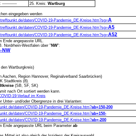
-----------
25. Kreis:
Wartburg
ichen eingegeben werden
A
treffpunkt.de/daten/COVID-19-Pandemie_DE-Kreise.htm?sg=
A5
treffpunkt.de/daten/COVID-19-Pandemie_DE-Kreise.htm?sg=
A52
treffpunkt.de/daten/COVID-19-Pandemie_DE-Kreise.htm?sg=
am Ende angepasste URL.
B. Nordrhein-Westfalen über "
NW
":
NW
g=
n den Wartburgkreis)
gion Aachen, Region Hannover, Reginalverband Saarbrücken)
SK Stadtkreis (8).
dtkreise
(SB, SF, SK)
it nach Ort sortiert werden kann.
COVID-19-Verlauf im Kreis
 Unter- und/oder Obergrenze in drei Varianten:
punkt.de/daten/COVID-19-Pandemie_DE-Kreise.htm?
ab=150-200
punkt.de/daten/COVID-19-Pandemie_DE-Kreise.htm?
ab=150-
punkt.de/daten/COVID-19-Pandemie_DE-Kreise.htm?
ab=-200
am Ende angepasste URL beim Parameter
ab
 Mittel ist also gleich der Inzidenz der Kreisauswahl,