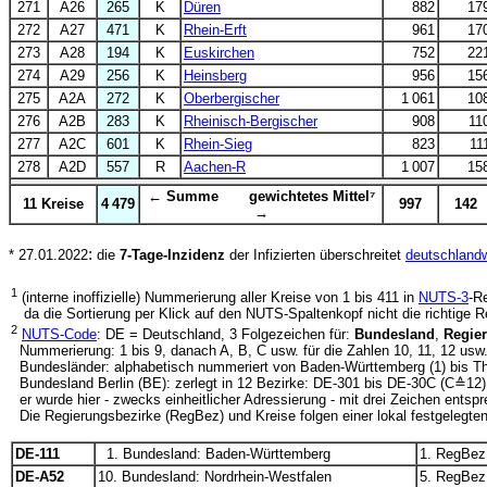
271
A26
265
K
Düren
882
17
272
A27
471
K
Rhein-Erft
961
17
273
A28
194
K
Euskirchen
752
22
274
A29
256
K
Heinsberg
956
15
275
A2A
272
K
Oberbergischer
1 061
10
276
A2B
283
K
Rheinisch-Bergischer
908
11
277
A2C
601
K
Rhein-Sieg
823
11
278
A2D
557
R
Aachen-R
1 007
15
← Summe gewichtetes Mittel⁷
11 Kreise
4 479
997
142
→
:
* 27.01.2022
die
7-Tage-Inzidenz
der Infizierten überschreitet
deutschlandw
1
(interne inoffizielle) Nummerierung aller Kreise von 1 bis 411 in
NUTS-3
-R
da die Sortierung per Klick auf den NUTS-Spaltenkopf nicht die richtige Rei
2
NUTS-Code
: DE = Deutschland, 3 Folgezeichen für:
Bundesland
,
Regie
Nummerierung: 1 bis 9, danach A, B, C usw. für die Zahlen 10, 11, 12 usw
Bundesländer: alphabetisch nummeriert von Baden-Württemberg (1) bis T
Bundesland Berlin (BE): zerlegt in 12 Bezirke: DE-301 bis DE-30C (C≙12):
er wurde hier - zwecks einheitlicher Adressierung - mit drei Zeichen entsp
Die Regierungsbezirke (RegBez) und Kreise folgen einer lokal festgelegten
DE-111
1. Bundesland: Baden-Württemberg
1. RegBez:
DE-A52
10. Bundesland: Nordrhein-Westfalen
5. RegBez