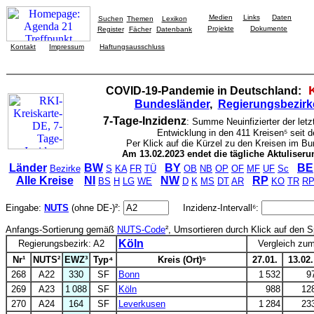
Medien
Links
Daten
Suchen
Themen
Lexikon
Projekte
Dokumente
Register
Fächer
Datenbank
Kontakt
Impressum
Haftungsausschluss
COVID-19-Pandemie in Deutschland:
Bundesländer
,
Regierungsbezirk
7-Tage-Inzidenz
: Summe Neuinfizierter der let
Entwicklung in den 411 Kreisen⁵ seit 
Per Klick auf die Kürzel zu den Kreisen im B
Am 13.02.2023 endet die tägliche Aktuliser
Länder
BW
BY
BE
Bezirke
S
KA
FR
TÜ
OB
NB
OP
OF
MF
UF
Sc
Alle Kreise
NI
NW
RP
BS
H
LG
WE
D
K
MS
DT
AR
KO
TR
R
Eingabe:
NUTS
(ohne DE-)²:
Inzidenz-Intervall⁶:
Anfangs-Sortierung gemäß
NUTS-Code
², Umsortieren durch Klick auf den 
Köln
Regierungsbezirk: A2
Vergleich zu
Nr¹
NUTS²
EWZ³
Typ⁴
Kreis (Ort)⁵
27.01.
13.02.
268
A22
330
SF
Bonn
1 532
9
269
A23
1 088
SF
Köln
988
12
270
A24
164
SF
Leverkusen
1 284
23