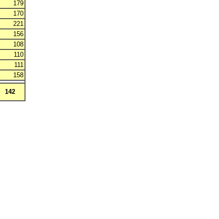
179
170
221
156
108
110
111
158
142