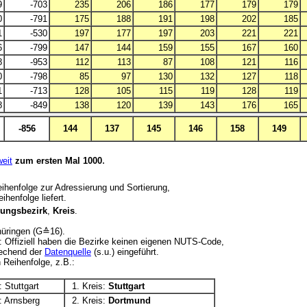
9
-703
235
206
186
177
179
179
0
-791
175
188
191
198
202
185
1
-530
197
177
197
203
221
221
6
-799
147
144
159
155
167
160
8
-953
112
113
87
108
121
116
0
-798
85
97
130
132
127
118
1
-713
128
105
115
119
128
119
8
-849
138
120
139
143
176
165
-856
144
137
145
146
158
149
.
eit
zum ersten Mal 1000
eihenfolge zur Adressierung und Sortierung,
henfolge liefert.
rungsbezirk
,
Kreis
.
.
hüringen (G≙16).
 Offiziell haben die Bezirke keinen eigenen NUTS-Code,
rechend der
Datenquelle
(s.u.) eingeführt.
 Reihenfolge, z.B.:
 Stuttgart
1. Kreis:
Stuttgart
: Arnsberg
2. Kreis:
Dortmund