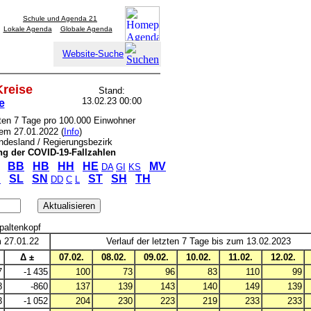
Schule und Agenda 21
Lokale Agenda
Globale Agenda
Website-Suche
Kreise
Stand:
13.02.23 00:00
e
zten 7 Tage pro 100.000 Einwohner
dem 27.01.2022 (
Info
)
undesland / Regierungsbezirk
ung
der COVID-19-Fallzahlen
BB
HB
HH
HE
MV
DA
GI
KS
SL
SN
ST
SH
TH
P
DD
C
L
Spaltenkopf
m 27.01.22
Verlauf der letzten 7 Tage bis zum 13.02.2023
Δ ±
07.02.
08.02.
09.02.
10.02.
11.02.
12.02.
7
-1 435
100
73
96
83
110
99
8
-860
137
139
143
140
149
139
3
-1 052
204
230
223
219
233
233