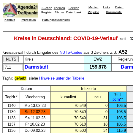
Medien
Links
Daten
Suchen
Themen
Lexikon
Projekte
Dokumente
Register
Fächer
Datenbank
Kontakt
Impressum
Haftungsausschluss
Kreise in Deutschland: COVID-19-Verlauf
seit
1
A52
Kreisauswahl durch Eingabe des
NUTS-Codes
aus 3 Zeichen, z.B.
Kreis
EWZ
Regierun
Darmstadt
159.878
Darm
TagNr.
gefärbt
: siehe
Hinweise unter der Tabelle
Datum
Infizierte
7ti-I
TagNr.*
Wochentag
kumuliert
neu
pcm
**
1140
Mo 13.02.23
70.549
0
106,5
1139
So 12.02.23
70.549
0
106,5
1138
Sa 11.02.23
70.549
31
106,5
1137
Fr 10.02.23
70.518
18
106,5
1136
Do 09.02.23
70.500
34
115,9