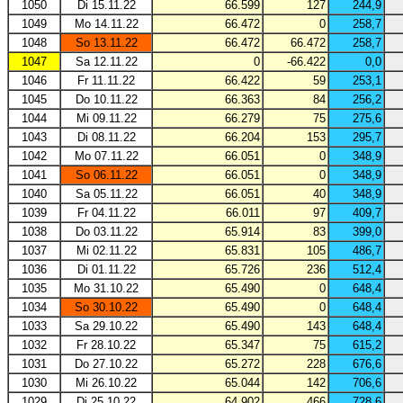
1050
Di 15.11.22
66.599
127
244,9
1049
Mo 14.11.22
66.472
0
258,7
1048
So 13.11.22
66.472
66.472
258,7
1047
Sa 12.11.22
0
-66.422
0,0
1046
Fr 11.11.22
66.422
59
253,1
1045
Do 10.11.22
66.363
84
256,2
1044
Mi 09.11.22
66.279
75
275,6
1043
Di 08.11.22
66.204
153
295,7
1042
Mo 07.11.22
66.051
0
348,9
1041
So 06.11.22
66.051
0
348,9
1040
Sa 05.11.22
66.051
40
348,9
1039
Fr 04.11.22
66.011
97
409,7
1038
Do 03.11.22
65.914
83
399,0
1037
Mi 02.11.22
65.831
105
486,7
1036
Di 01.11.22
65.726
236
512,4
1035
Mo 31.10.22
65.490
0
648,4
1034
So 30.10.22
65.490
0
648,4
1033
Sa 29.10.22
65.490
143
648,4
1032
Fr 28.10.22
65.347
75
615,2
1031
Do 27.10.22
65.272
228
676,6
1030
Mi 26.10.22
65.044
142
706,6
1029
Di 25.10.22
64.902
466
728,6