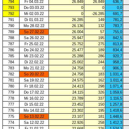
794
Fr 04.03.22
26.849
26.849
636,7
793
Do 03.03.22
0
0
0,0
792
Mi 02.03.22
0
-26.285
691,7
791
Di 01.03.22
26.285
149
781,2
790
Mo 28.02.22
26.136
132
783,7
789
So 27.02.22
26.004
57
755,0
788
Sa 26.02.22
25.947
195
842,5
787
Fr 25.02.22
25.752
275
813,8
786
Do 24.02.22
25.477
189
834,4
785
Mi 23.02.22
25.288
286
920,7
784
Di 22.02.22
25.002
244
958,2
783
Mo 21.02.22
24.758
0
906,3
782
So 20.02.22
24.758
183
1.031,4
781
Sa 19.02.22
24.575
162
1.011,4
780
Fr 18.02.22
24.413
298
1.071,4
779
Do 17.02.22
24.115
326
1.059,6
778
Mi 16.02.22
23.789
337
1.116,5
777
Di 15.02.22
23.452
150
1.257,8
776
Mo 14.02.22
23.302
195
1.418,6
775
So 13.02.22
23.107
181
1.448,6
774
Sa 12.02.22
22.926
258
1.412,3
773
Fr 11.02.22
22.668
276
1.524,3