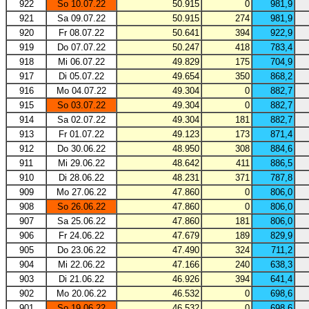
922
So 10.07.22
50.915
0
981,9
921
Sa 09.07.22
50.915
274
981,9
920
Fr 08.07.22
50.641
394
922,9
919
Do 07.07.22
50.247
418
783,4
918
Mi 06.07.22
49.829
175
704,9
917
Di 05.07.22
49.654
350
868,2
916
Mo 04.07.22
49.304
0
882,7
915
So 03.07.22
49.304
0
882,7
914
Sa 02.07.22
49.304
181
882,7
913
Fr 01.07.22
49.123
173
871,4
912
Do 30.06.22
48.950
308
884,6
911
Mi 29.06.22
48.642
411
886,5
910
Di 28.06.22
48.231
371
787,8
909
Mo 27.06.22
47.860
0
806,0
908
So 26.06.22
47.860
0
806,0
907
Sa 25.06.22
47.860
181
806,0
906
Fr 24.06.22
47.679
189
829,9
905
Do 23.06.22
47.490
324
711,2
904
Mi 22.06.22
47.166
240
638,3
903
Di 21.06.22
46.926
394
641,4
902
Mo 20.06.22
46.532
0
698,6
901
So 19.06.22
46.532
0
698,6