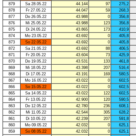
879
Sa 28.05.22
44.144
97
275,2
878
Fr 27.05.22
44.047
59
268,3
877
Do 26.05.22
43.988
0
356,8
876
Mi 25.05.22
43.988
123
356,8
875
Di 24.05.22
43.865
173
410,9
874
Mo 23.05.22
43.692
0
405,8
873
So 22.05.22
43.692
0
405,8
872
Sa 21.05.22
43.692
88
406,5
871
Fr 20.05.22
43.604
73
425,9
870
Do 19.05.22
43.531
133
461,8
869
Mi 18.05.22
43.398
207
516,4
868
Di 17.05.22
43.191
169
580,5
867
Mo 16.05.22
43.022
0
602,5
866
So 15.05.22
43.022
0
602,5
865
Sa 14.05.22
43.022
122
602,5
864
Fr 13.05.22
42.900
120
590,5
863
Do 12.05.22
42.780
236
608,1
862
Mi 11.05.22
42.544
305
628,2
861
Di 10.05.22
42.239
207
591,8
860
Mo 09.05.22
42.032
0
625,1
859
So 08.05.22
42.032
0
625,1