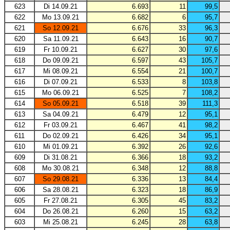
623
Di 14.09.21
6.693
11
99,5
622
Mo 13.09.21
6.682
6
95,7
621
So 12.09.21
6.676
33
96,3
620
Sa 11.09.21
6.643
16
90,7
619
Fr 10.09.21
6.627
30
97,6
618
Do 09.09.21
6.597
43
105,7
617
Mi 08.09.21
6.554
21
100,7
616
Di 07.09.21
6.533
8
103,8
615
Mo 06.09.21
6.525
7
108,2
614
So 05.09.21
6.518
39
111,3
613
Sa 04.09.21
6.479
12
95,1
612
Fr 03.09.21
6.467
41
98,2
611
Do 02.09.21
6.426
34
95,1
610
Mi 01.09.21
6.392
26
92,6
609
Di 31.08.21
6.366
18
93,2
608
Mo 30.08.21
6.348
12
88,8
607
So 29.08.21
6.336
13
84,4
606
Sa 28.08.21
6.323
18
86,9
605
Fr 27.08.21
6.305
45
83,2
604
Do 26.08.21
6.260
15
63,2
603
Mi 25.08.21
6.245
28
63,8