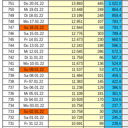
751
Do 20.01.22
13.893
445
1.022,0
750
Mi 19.01.22
13.448
249
864,4
749
Di 18.01.22
13.199
248
859,4
748
Mo 17.01.22
12.951
107
783,7
747
So 16.01.22
12.844
68
793,7
746
Sa 15.01.22
12.776
303
789,4
745
Fr 14.01.22
12.473
230
660,5
744
Do 13.01.22
12.243
198
596,1
743
Mi 12.01.22
12.045
286
572,3
742
Di 11.01.22
11.759
86
507,3
741
Mo 10.01.22
11.673
136
524,8
740
So 09.01.22
11.537
53
471,6
739
Sa 08.01.22
11.484
101
459,1
738
Fr 07.01.22
11.383
145
422,8
737
Do 06.01.22
11.238
129
386,5
736
Mi 05.01.22
11.109
181
361,5
735
Di 04.01.22
10.928
170
324,6
734
Mo 03.01.22
10.758
0
237,7
733
So 02.01.22
10.758
30
250,8
732
Sa 01.01.22
10.728
37
245,2
731
Fr 31.12.21
10.691
89
239,6