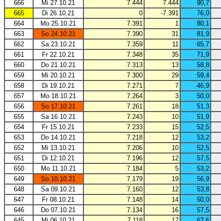
666
Mi 27.10.21
7.444
7.444
90,7
665
Di 26.10.21
0
-7.391
76,0
664
Mo 25.10.21
7.391
1
80,1
663
So 24.10.21
7.390
31
81,9
662
Sa 23.10.21
7.359
11
65,7
661
Fr 22.10.21
7.348
35
71,9
660
Do 21.10.21
7.313
13
58,8
659
Mi 20.10.21
7.300
29
59,4
658
Di 19.10.21
7.271
7
46,9
657
Mo 18.10.21
7.264
3
50,0
656
So 17.10.21
7.261
18
51,3
655
Sa 16.10.21
7.243
10
51,9
654
Fr 15.10.21
7.233
15
52,5
653
Do 14.10.21
7.218
12
53,2
652
Mi 13.10.21
7.206
10
52,5
651
Di 12.10.21
7.196
12
57,5
650
Mo 11.10.21
7.184
5
53,2
649
So 10.10.21
7.179
19
56,9
648
Sa 09.10.21
7.160
12
53,8
647
Fr 08.10.21
7.148
14
50,0
646
Do 07.10.21
7.134
16
57,5
645
Mi 06.10.21
7.118
17
67,6