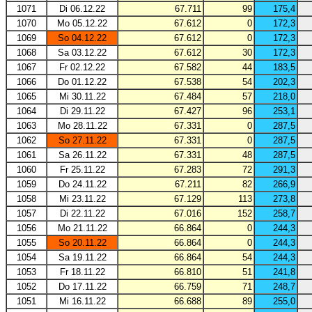
1071
Di 06.12.22
67.711
99
175,4
1070
Mo 05.12.22
67.612
0
172,3
1069
So 04.12.22
67.612
0
172,3
1068
Sa 03.12.22
67.612
30
172,3
1067
Fr 02.12.22
67.582
44
183,5
1066
Do 01.12.22
67.538
54
202,3
1065
Mi 30.11.22
67.484
57
218,0
1064
Di 29.11.22
67.427
96
253,1
1063
Mo 28.11.22
67.331
0
287,5
1062
So 27.11.22
67.331
0
287,5
1061
Sa 26.11.22
67.331
48
287,5
1060
Fr 25.11.22
67.283
72
291,3
1059
Do 24.11.22
67.211
82
266,9
1058
Mi 23.11.22
67.129
113
273,8
1057
Di 22.11.22
67.016
152
258,7
1056
Mo 21.11.22
66.864
0
244,3
1055
So 20.11.22
66.864
0
244,3
1054
Sa 19.11.22
66.864
54
244,3
1053
Fr 18.11.22
66.810
51
241,8
1052
Do 17.11.22
66.759
71
248,7
1051
Mi 16.11.22
66.688
89
255,0