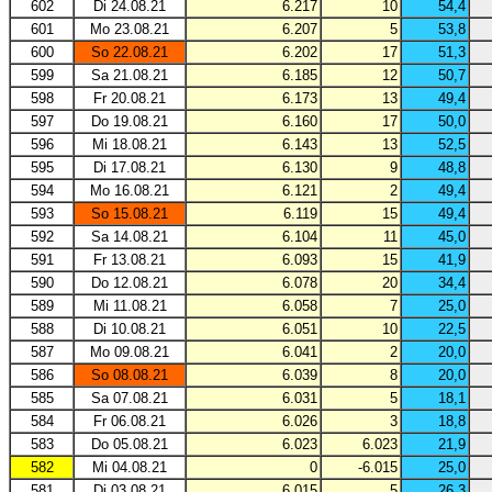
602
Di 24.08.21
6.217
10
54,4
601
Mo 23.08.21
6.207
5
53,8
600
So 22.08.21
6.202
17
51,3
599
Sa 21.08.21
6.185
12
50,7
598
Fr 20.08.21
6.173
13
49,4
597
Do 19.08.21
6.160
17
50,0
596
Mi 18.08.21
6.143
13
52,5
595
Di 17.08.21
6.130
9
48,8
594
Mo 16.08.21
6.121
2
49,4
593
So 15.08.21
6.119
15
49,4
592
Sa 14.08.21
6.104
11
45,0
591
Fr 13.08.21
6.093
15
41,9
590
Do 12.08.21
6.078
20
34,4
589
Mi 11.08.21
6.058
7
25,0
588
Di 10.08.21
6.051
10
22,5
587
Mo 09.08.21
6.041
2
20,0
586
So 08.08.21
6.039
8
20,0
585
Sa 07.08.21
6.031
5
18,1
584
Fr 06.08.21
6.026
3
18,8
583
Do 05.08.21
6.023
6.023
21,9
582
Mi 04.08.21
0
-6.015
25,0
581
Di 03.08.21
6.015
5
26,3