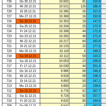
730
Do 30.12.21
10.602
81
210,8
729
Mi 29.12.21
10.521
126
186,4
728
Di 28.12.21
10.395
26
157,0
727
Mo 27.12.21
10.369
16
153,9
726
So 26.12.21
10.353
19
147,0
725
Sa 25.12.21
10.334
25
173,3
724
Fr 24.12.21
10.309
44
171,4
723
Do 23.12.21
10.265
48
171,4
722
Mi 22.12.21
10.217
84
183,9
721
Di 21.12.21
10.133
15
177,6
720
Mo 20.12.21
10.118
6
199,5
719
So 19.12.21
10.112
59
210,2
718
Sa 18.12.21
10.053
23
205,8
717
Fr 17.12.21
10.030
44
251,4
716
Do 16.12.21
9.986
68
246,4
715
Mi 15.12.21
9.918
68
238,3
714
Di 14.12.21
9.850
50
247,1
713
Mo 13.12.21
9.800
24
239,6
712
So 12.12.21
9.776
52
267,7
711
Sa 11.12.21
9.724
92
257,7
710
Fr 10.12.21
9.632
90
244,6
709
Do 09.12.21
9.542
0
262,0