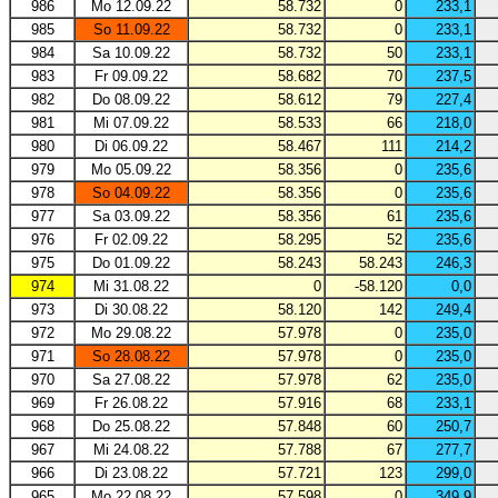
986
Mo 12.09.22
58.732
0
233,1
985
So 11.09.22
58.732
0
233,1
984
Sa 10.09.22
58.732
50
233,1
983
Fr 09.09.22
58.682
70
237,5
982
Do 08.09.22
58.612
79
227,4
981
Mi 07.09.22
58.533
66
218,0
980
Di 06.09.22
58.467
111
214,2
979
Mo 05.09.22
58.356
0
235,6
978
So 04.09.22
58.356
0
235,6
977
Sa 03.09.22
58.356
61
235,6
976
Fr 02.09.22
58.295
52
235,6
975
Do 01.09.22
58.243
58.243
246,3
974
Mi 31.08.22
0
-58.120
0,0
973
Di 30.08.22
58.120
142
249,4
972
Mo 29.08.22
57.978
0
235,0
971
So 28.08.22
57.978
0
235,0
970
Sa 27.08.22
57.978
62
235,0
969
Fr 26.08.22
57.916
68
233,1
968
Do 25.08.22
57.848
60
250,7
967
Mi 24.08.22
57.788
67
277,7
966
Di 23.08.22
57.721
123
299,0
965
Mo 22.08.22
57.598
0
349,9