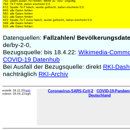
792: Daten außer 7ti-I fehlen, Werte zu "neu" ungültig
764: 7ti-T fehlt, daher erscheint 0,0
672: Spalte 7ti-T falsch, wurde gelöscht, daher erscheint 0,0
665: alle Daten fehlen
582: alle Daten fehlen
521: alle Daten fehlen
423: Spalte 7ti-T zuvor falsch, wurde gelöscht, daher erscheint 0,0
349: alle Daten fehlen
315: alle Daten fehlen
Datenquellen:
Fallzahlen/
Bevölkerungsdat
de/by-2-0,
Bezugsquelle: bis 18.4.22:
Wikimedia-Comm
COVID-19 Datenhub
Bei Ausfall der Bezugsquelle: direkt
RKI-Dash
nachträglich
RKI-Archiv
erstellt: 28.11.20/
zgh
Coronavirus-SARS-CoV-2
COVID-19-Pandemie
zuletzt: 26.04.22/zgh
Deutschland