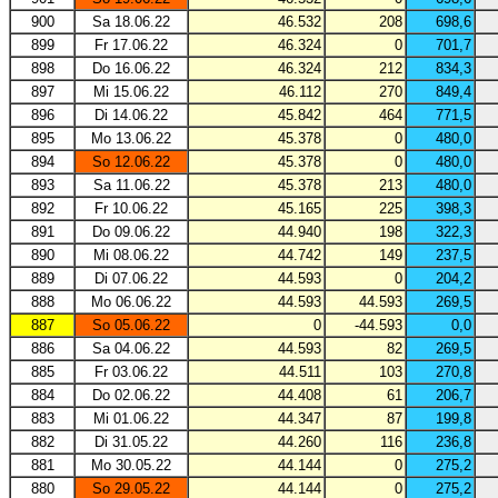
900
Sa 18.06.22
46.532
208
698,6
899
Fr 17.06.22
46.324
0
701,7
898
Do 16.06.22
46.324
212
834,3
897
Mi 15.06.22
46.112
270
849,4
896
Di 14.06.22
45.842
464
771,5
895
Mo 13.06.22
45.378
0
480,0
894
So 12.06.22
45.378
0
480,0
893
Sa 11.06.22
45.378
213
480,0
892
Fr 10.06.22
45.165
225
398,3
891
Do 09.06.22
44.940
198
322,3
890
Mi 08.06.22
44.742
149
237,5
889
Di 07.06.22
44.593
0
204,2
888
Mo 06.06.22
44.593
44.593
269,5
887
So 05.06.22
0
-44.593
0,0
886
Sa 04.06.22
44.593
82
269,5
885
Fr 03.06.22
44.511
103
270,8
884
Do 02.06.22
44.408
61
206,7
883
Mi 01.06.22
44.347
87
199,8
882
Di 31.05.22
44.260
116
236,8
881
Mo 30.05.22
44.144
0
275,2
880
So 29.05.22
44.144
0
275,2