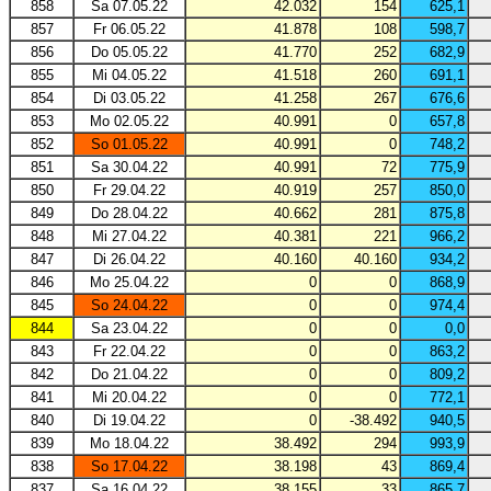
858
Sa 07.05.22
42.032
154
625,1
857
Fr 06.05.22
41.878
108
598,7
856
Do 05.05.22
41.770
252
682,9
855
Mi 04.05.22
41.518
260
691,1
854
Di 03.05.22
41.258
267
676,6
853
Mo 02.05.22
40.991
0
657,8
852
So 01.05.22
40.991
0
748,2
851
Sa 30.04.22
40.991
72
775,9
850
Fr 29.04.22
40.919
257
850,0
849
Do 28.04.22
40.662
281
875,8
848
Mi 27.04.22
40.381
221
966,2
847
Di 26.04.22
40.160
40.160
934,2
846
Mo 25.04.22
0
0
868,9
845
So 24.04.22
0
0
974,4
844
Sa 23.04.22
0
0
0,0
843
Fr 22.04.22
0
0
863,2
842
Do 21.04.22
0
0
809,2
841
Mi 20.04.22
0
0
772,1
840
Di 19.04.22
0
-38.492
940,5
839
Mo 18.04.22
38.492
294
993,9
838
So 17.04.22
38.198
43
869,4
837
Sa 16.04.22
38.155
33
865,7