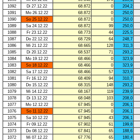
1092
Di 27.12.22
68.872
0
204,2
1091
Mo 26.12.22
68.872
0
250,0
1090
So 25.12.22
68.872
0
250,0
1089
Sa 24.12.22
68.872
99
250,0
1088
Fr 23.12.22
68.773
44
225,5
1087
Do 22.12.22
68.729
64
248,7
1086
Mi 21.12.22
68.665
128
311,3
1085
Di 20.12.22
68.537
71
293,2
1084
Mo 19.12.22
68.466
0
323,9
1083
So 18.12.22
68.466
0
323,9
1082
Sa 17.12.22
68.466
57
323,9
1081
Fr 16.12.22
68.409
94
310,7
1080
Do 15.12.22
68.315
148
293,2
1079
Mi 14.12.22
68.167
119
239,9
1078
Di 13.12.22
68.048
103
208,0
1077
Mo 12.12.22
67.945
0
206,1
1076
So 11.12.22
67.945
0
206,1
1075
Sa 10.12.22
67.945
43
206,1
1074
Fr 09.12.22
67.902
61
199,8
1073
Do 08.12.22
67.841
65
188,6
1072
Mi 07.12.22
67.776
65
180,4