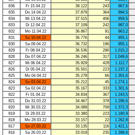
836
Fr 15.04.22
38.122
243
967,6
835
Do 14.04.22
37.879
364
994,5
834
Mi 13.04.22
37.515
406
959,5
833
Di 12.04.22
37.109
242
987,0
832
Mo 11.04.22
36.867
91
963,2
831
So 10.04.22
36.776
44
955,1
830
Sa 09.04.22
36.732
196
955,1
829
Fr 08.04.22
36.536
290
1.015,2
828
Do 07.04.22
36.246
317
1.049,6
827
Mi 06.04.22
35.929
428
1.112,7
826
Di 05.04.22
35.501
223
1.237,2
825
Mo 04.04.22
35.278
66
1.301,6
824
So 03.04.22
35.212
45
1.274,1
823
Sa 02.04.22
35.167
333
1.301,6
822
Fr 01.04.22
34.834
367
1.243,5
821
Do 31.03.22
34.467
378
1.296,6
820
Mi 30.03.22
34.089
709
1.372,3
819
Di 29.03.22
33.380
223
1.180,9
818
Mo 28.03.22
33.157
22
1.262,8
817
So 27.03.22
33.135
116
1.421,1
816
Sa 26.03.22
33.019
235
1.398,6