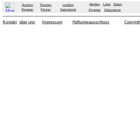
Medien
Links
Daten
Suchen
Themen
Lexikon
Register
Fächer
Datenbank
Projekte
Dokumente
Kontakt
über uns
Impressum
Haftungsausschluss
Copyrigh