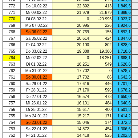
772
Do 10.02.22
22.392
413
1.849,5
771
Mi 09.02.22
21.979
21.979
1.889,6
770
Di 08.02.22
0
-20.995
1.923,7
769
Mo 07.02.22
20.995
226
1.924,6
768
So 06.02.22
20.769
155
1.892,1
767
Sa 05.02.22
20.614
424
1.847,0
766
Fr 04.02.22
20.190
802
1.828,9
765
Do 03.02.22
19.388
19.388
1.718,8
764
Mi 02.02.22
0
-18.251
1.688,1
763
Di 01.02.22
18.251
549
1.620,6
762
Mo 31.01.22
17.702
0
1.528,7
761
So 30.01.22
17.702
86
1.642,5
760
Sa 29.01.22
17.616
446
1.701,9
759
Fr 28.01.22
17.170
596
1.678,2
758
Do 27.01.22
16.574
473
1.650,0
757
Mi 26.01.22
16.101
484
1.640,6
756
Di 25.01.22
15.617
400
1.501,8
755
Mo 24.01.22
15.217
171
1.414,2
754
So 23.01.22
15.046
174
1.372,3
753
Sa 22.01.22
14.872
454
1.306,6
752
Fr 21.01.22
14.418
525
1.202,8