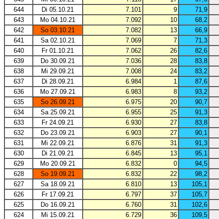
644
Di 05.10.21
7.101
9
71,9
643
Mo 04.10.21
7.092
10
68,2
642
So 03.10.21
7.082
13
66,9
641
Sa 02.10.21
7.069
7
71,3
640
Fr 01.10.21
7.062
26
82,6
639
Do 30.09.21
7.036
28
83,8
638
Mi 29.09.21
7.008
24
83,2
637
Di 28.09.21
6.984
1
87,6
636
Mo 27.09.21
6.983
8
93,2
635
So 26.09.21
6.975
20
90,7
634
Sa 25.09.21
6.955
25
91,3
633
Fr 24.09.21
6.930
27
83,8
632
Do 23.09.21
6.903
27
90,1
631
Mi 22.09.21
6.876
31
91,3
630
Di 21.09.21
6.845
13
95,1
629
Mo 20.09.21
6.832
0
94,5
628
So 19.09.21
6.832
22
98,2
627
Sa 18.09.21
6.810
13
105,1
626
Fr 17.09.21
6.797
37
105,7
625
Do 16.09.21
6.760
31
102,6
624
Mi 15.09.21
6.729
36
109,5