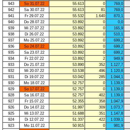
943
So 31.07.22
55.613
0
769,0
942
Sa 30.07.22
55.613
81
769,0
941
Fr 29.07.22
55.532
1.640
870,1
940
Do 28.07.22
53.892
0
0,0
939
Mi 27.07.22
53.892
0
165,9
938
Di 26.07.22
53.892
0
510,1
937
Mo 25.07.22
53.892
0
699,2
936
So 24.07.22
53.892
0
699,2
935
Sa 23.07.22
53.892
0
699,2
934
Fr 22.07.22
53.892
2
949,9
933
Do 21.07.22
53.890
352
1.127,7
932
Mi 20.07.22
53.538
496
1.120,8
931
Di 19.07.22
53.042
285
1.044,1
930
Mo 18.07.22
52.757
0
1.139,0
929
So 17.07.22
52.757
0
1.139,0
928
Sa 16.07.22
52.757
402
1.139,0
927
Fr 15.07.22
52.355
358
1.047,9
926
Do 14.07.22
51.997
309
1.073,7
925
Mi 13.07.22
51.688
351
1.147,8
924
Di 12.07.22
51.337
422
1.039,1
923
Mo 11.07.22
50.915
0
981,9