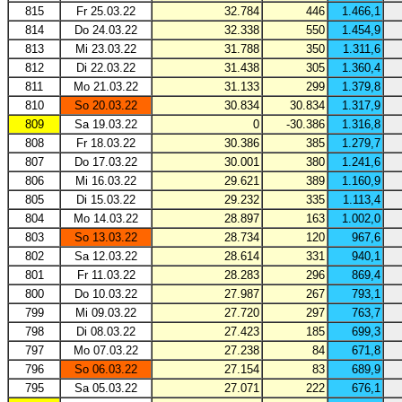
815
Fr 25.03.22
32.784
446
1.466,1
814
Do 24.03.22
32.338
550
1.454,9
813
Mi 23.03.22
31.788
350
1.311,6
812
Di 22.03.22
31.438
305
1.360,4
811
Mo 21.03.22
31.133
299
1.379,8
810
So 20.03.22
30.834
30.834
1.317,9
809
Sa 19.03.22
0
-30.386
1.316,8
808
Fr 18.03.22
30.386
385
1.279,7
807
Do 17.03.22
30.001
380
1.241,6
806
Mi 16.03.22
29.621
389
1.160,9
805
Di 15.03.22
29.232
335
1.113,4
804
Mo 14.03.22
28.897
163
1.002,0
803
So 13.03.22
28.734
120
967,6
802
Sa 12.03.22
28.614
331
940,1
801
Fr 11.03.22
28.283
296
869,4
800
Do 10.03.22
27.987
267
793,1
799
Mi 09.03.22
27.720
297
763,7
798
Di 08.03.22
27.423
185
699,3
797
Mo 07.03.22
27.238
84
671,8
796
So 06.03.22
27.154
83
689,9
795
Sa 05.03.22
27.071
222
676,1