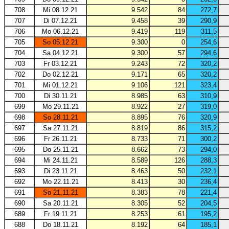
708
Mi 08.12.21
9.542
84
272,7
707
Di 07.12.21
9.458
39
290,9
706
Mo 06.12.21
9.419
119
311,5
705
So 05.12.21
9.300
0
254,6
704
Sa 04.12.21
9.300
57
294,6
703
Fr 03.12.21
9.243
72
320,2
702
Do 02.12.21
9.171
65
320,2
701
Mi 01.12.21
9.106
121
323,4
700
Di 30.11.21
8.985
63
310,9
699
Mo 29.11.21
8.922
27
319,0
698
So 28.11.21
8.895
76
320,9
697
Sa 27.11.21
8.819
86
315,2
696
Fr 26.11.21
8.733
71
300,2
695
Do 25.11.21
8.662
73
294,0
694
Mi 24.11.21
8.589
126
288,3
693
Di 23.11.21
8.463
50
232,1
692
Mo 22.11.21
8.413
30
236,4
691
So 21.11.21
8.383
78
221,4
690
Sa 20.11.21
8.305
52
204,5
689
Fr 19.11.21
8.253
61
195,2
688
Do 18.11.21
8.192
64
185,1