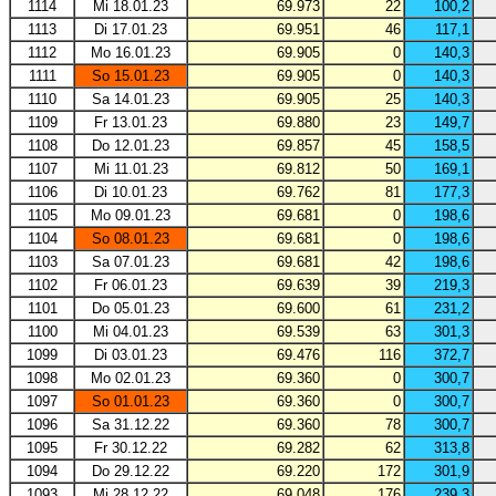
1114
Mi 18.01.23
69.973
22
100,2
1113
Di 17.01.23
69.951
46
117,1
1112
Mo 16.01.23
69.905
0
140,3
1111
So 15.01.23
69.905
0
140,3
1110
Sa 14.01.23
69.905
25
140,3
1109
Fr 13.01.23
69.880
23
149,7
1108
Do 12.01.23
69.857
45
158,5
1107
Mi 11.01.23
69.812
50
169,1
1106
Di 10.01.23
69.762
81
177,3
1105
Mo 09.01.23
69.681
0
198,6
1104
So 08.01.23
69.681
0
198,6
1103
Sa 07.01.23
69.681
42
198,6
1102
Fr 06.01.23
69.639
39
219,3
1101
Do 05.01.23
69.600
61
231,2
1100
Mi 04.01.23
69.539
63
301,3
1099
Di 03.01.23
69.476
116
372,7
1098
Mo 02.01.23
69.360
0
300,7
1097
So 01.01.23
69.360
0
300,7
1096
Sa 31.12.22
69.360
78
300,7
1095
Fr 30.12.22
69.282
62
313,8
1094
Do 29.12.22
69.220
172
301,9
1093
Mi 28.12.22
69.048
176
239,3