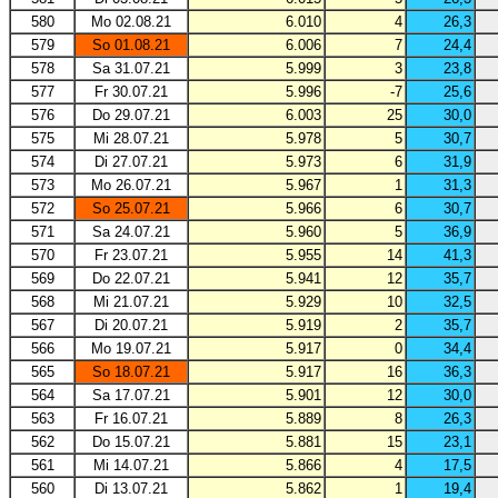
580
Mo 02.08.21
6.010
4
26,3
579
So 01.08.21
6.006
7
24,4
578
Sa 31.07.21
5.999
3
23,8
577
Fr 30.07.21
5.996
-7
25,6
576
Do 29.07.21
6.003
25
30,0
575
Mi 28.07.21
5.978
5
30,7
574
Di 27.07.21
5.973
6
31,9
573
Mo 26.07.21
5.967
1
31,3
572
So 25.07.21
5.966
6
30,7
571
Sa 24.07.21
5.960
5
36,9
570
Fr 23.07.21
5.955
14
41,3
569
Do 22.07.21
5.941
12
35,7
568
Mi 21.07.21
5.929
10
32,5
567
Di 20.07.21
5.919
2
35,7
566
Mo 19.07.21
5.917
0
34,4
565
So 18.07.21
5.917
16
36,3
564
Sa 17.07.21
5.901
12
30,0
563
Fr 16.07.21
5.889
8
26,3
562
Do 15.07.21
5.881
15
23,1
561
Mi 14.07.21
5.866
4
17,5
560
Di 13.07.21
5.862
1
19,4