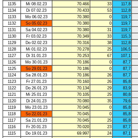
1135
Mi 08.02.23
70.466
33
117,8
1134
Di 07.02.23
70.433
53
112,8
1133
Mo 06.02.23
70.380
0
119,7
1132
So 05.02.23
70.380
0
119,7
1131
Sa 04.02.23
70.380
31
119,7
1130
Fr 03.02.23
70.349
33
115,3
1129
Do 02.02.23
70.316
38
112,8
1128
Mi 01.02.23
70.278
25
106,5
1127
Di 31.01.23
70.253
67
107,1
1126
Mo 30.01.23
70.186
0
87,7
1125
So 29.01.23
70.186
0
87,7
1124
Sa 28.01.23
70.186
26
87,7
1123
Fr 27.01.23
70.160
26
85,8
1122
Do 26.01.23
70.134
29
83,9
1121
Mi 25.01.23
70.105
25
80,8
1120
Di 24.01.23
70.080
35
79,6
1119
Mo 23.01.23
70.045
0
85,8
1118
So 22.01.23
70.045
0
85,8
1117
Sa 21.01.23
70.045
25
85,8
1116
Fr 20.01.23
70.020
23
87,7
1115
Do 19.01.23
69.997
24
87,1