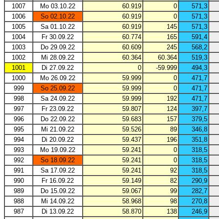
1007
Mo 03.10.22
60.919
0
571,3
1006
So 02.10.22
60.919
0
571,3
1005
Sa 01.10.22
60.919
145
571,3
1004
Fr 30.09.22
60.774
165
591,4
1003
Do 29.09.22
60.609
245
568,2
1002
Mi 28.09.22
60.364
60.364
519,3
1001
Di 27.09.22
0
-59.999
494,3
1000
Mo 26.09.22
59.999
0
471,7
999
So 25.09.22
59.999
0
471,7
998
Sa 24.09.22
59.999
192
471,7
997
Fr 23.09.22
59.807
124
397,7
996
Do 22.09.22
59.683
157
379,5
995
Mi 21.09.22
59.526
89
346,8
994
Di 20.09.22
59.437
196
351,8
993
Mo 19.09.22
59.241
0
318,5
992
So 18.09.22
59.241
0
318,5
991
Sa 17.09.22
59.241
92
318,5
990
Fr 16.09.22
59.149
82
290,9
989
Do 15.09.22
59.067
99
282,7
988
Mi 14.09.22
58.968
98
270,8
987
Di 13.09.22
58.870
138
246,9