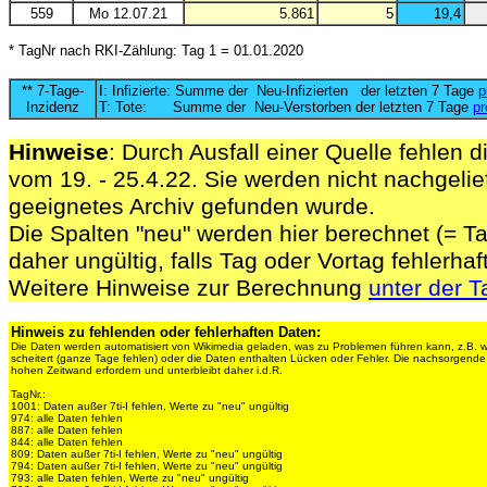
559
Mo 12.07.21
5.861
5
19,4
* TagNr nach RKI-Zählung: Tag 1 = 01.01.2020
** 7-Tage-
I: Infizierte: Summe der Neu-Infizierten der letzten 7 Tage
p
Inzidenz
T: Tote: Summe der Neu-Verstorben der letzten 7 Tage
pr
Hinweise
: Durch Ausfall einer Quelle fehlen d
vom 19. - 25.4.22. Sie werden nicht nachgelief
geeignetes Archiv gefunden wurde.
Die Spalten "neu" werden hier berechnet (= Ta
daher ungültig, falls Tag oder Vortag fehlerhaf
Weitere Hinweise zur Berechnung
unter der T
Hinweis zu fehlenden oder fehlerhaften Daten:
Die Daten werden automatisiert von Wikimedia geladen, was zu Problemen führen kann, z.B. 
scheitert (ganze Tage fehlen) oder die Daten enthalten Lücken oder Fehler. Die nachsorgen
hohen Zeitwand erfordern und unterbleibt daher i.d.R.
TagNr.:
1001: Daten außer 7ti-I fehlen, Werte zu "neu" ungültig
974: alle Daten fehlen
887: alle Daten fehlen
844: alle Daten fehlen
809: Daten außer 7ti-I fehlen, Werte zu "neu" ungültig
794: Daten außer 7ti-I fehlen, Werte zu "neu" ungültig
793: alle Daten fehlen, Werte zu "neu" ungültig