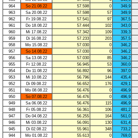
964
So 21.08.22
57.598
0
349,9
963
Sa 20.08.22
57.598
57
349,9
962
Fr 19.08.22
57.541
97
367,5
961
Do 18.08.22
57.444
102
343,0
960
Mi 17.08.22
57.342
109
339,3
959
Di 16.08.22
57.233
203
357,5
958
Mo 15.08.22
57.030
0
346,2
957
So 14.08.22
57.030
0
346,2
956
Sa 13.08.22
57.030
85
346,2
955
Fr 12.08.22
56.945
53
360,0
954
Do 11.08.22
56.892
96
397,0
953
Mi 10.08.22
56.796
144
435,4
952
Di 09.08.22
56.652
176
429,1
951
Mo 08.08.22
56.476
0
496,9
950
So 07.08.22
56.476
0
496,9
949
Sa 06.08.22
56.476
115
496,9
948
Fr 05.08.22
56.361
106
481,2
947
Do 04.08.22
56.255
164
561,0
946
Mi 03.08.22
56.091
130
631,4
945
Di 02.08.22
55.961
348
733,2
944
Mo 01.08.22
55.613
0
769,0