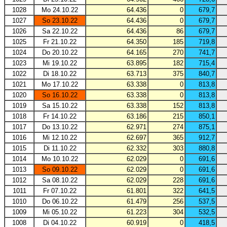
1028
Mo 24.10.22
64.436
0
679,7
1027
So 23.10.22
64.436
0
679,7
1026
Sa 22.10.22
64.436
86
679,7
1025
Fr 21.10.22
64.350
185
719,8
1024
Do 20.10.22
64.165
270
741,7
1023
Mi 19.10.22
63.895
182
715,4
1022
Di 18.10.22
63.713
375
840,7
1021
Mo 17.10.22
63.338
0
813,8
1020
So 16.10.22
63.338
0
813,8
1019
Sa 15.10.22
63.338
152
813,8
1018
Fr 14.10.22
63.186
215
850,1
1017
Do 13.10.22
62.971
274
875,1
1016
Mi 12.10.22
62.697
365
912,7
1015
Di 11.10.22
62.332
303
880,8
1014
Mo 10.10.22
62.029
0
691,6
1013
So 09.10.22
62.029
0
691,6
1012
Sa 08.10.22
62.029
228
691,6
1011
Fr 07.10.22
61.801
322
641,5
1010
Do 06.10.22
61.479
256
537,5
1009
Mi 05.10.22
61.223
304
532,5
1008
Di 04.10.22
60.919
0
418,5