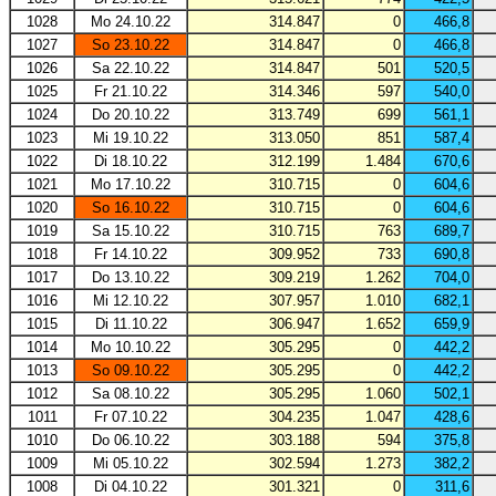
1028
Mo 24.10.22
314.847
0
466,8
1027
So 23.10.22
314.847
0
466,8
1026
Sa 22.10.22
314.847
501
520,5
1025
Fr 21.10.22
314.346
597
540,0
1024
Do 20.10.22
313.749
699
561,1
1023
Mi 19.10.22
313.050
851
587,4
1022
Di 18.10.22
312.199
1.484
670,6
1021
Mo 17.10.22
310.715
0
604,6
1020
So 16.10.22
310.715
0
604,6
1019
Sa 15.10.22
310.715
763
689,7
1018
Fr 14.10.22
309.952
733
690,8
1017
Do 13.10.22
309.219
1.262
704,0
1016
Mi 12.10.22
307.957
1.010
682,1
1015
Di 11.10.22
306.947
1.652
659,9
1014
Mo 10.10.22
305.295
0
442,2
1013
So 09.10.22
305.295
0
442,2
1012
Sa 08.10.22
305.295
1.060
502,1
1011
Fr 07.10.22
304.235
1.047
428,6
1010
Do 06.10.22
303.188
594
375,8
1009
Mi 05.10.22
302.594
1.273
382,2
1008
Di 04.10.22
301.321
0
311,6