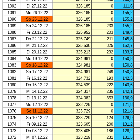
1092
Di 27.12.22
326.185
0
111,6
1091
Mo 26.12.22
326.185
0
155,2
1090
So 25.12.22
326.185
0
155,2
1089
Sa 24.12.22
326.185
233
155,2
1088
Fr 23.12.22
325.952
203
149,4
1087
Do 22.12.22
325.749
211
145,8
1086
Mi 21.12.22
325.538
325
152,7
1085
Di 20.12.22
325.213
232
133,7
1084
Mo 19.12.22
324.981
0
150,8
1083
So 18.12.22
324.981
0
150,8
1082
Sa 17.12.22
324.981
249
150,8
1081
Fr 16.12.22
324.732
193
142,3
1080
Do 15.12.22
324.539
222
143,6
1079
Mi 14.12.22
324.317
235
142,1
1078
Di 13.12.22
324.082
353
136,9
1077
Mo 12.12.22
323.729
0
121,8
1076
So 11.12.22
323.729
0
121,8
1075
Sa 10.12.22
323.729
124
128,9
1074
Fr 09.12.22
323.605
200
131,2
1073
Do 08.12.22
323.405
186
128,2
1072
Mi 07.12.22
323.219
231
131,5