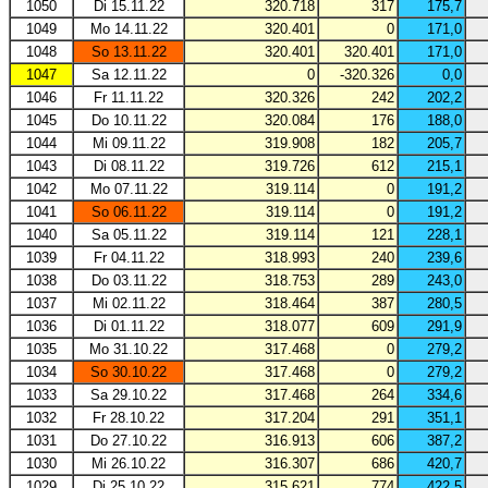
1050
Di 15.11.22
320.718
317
175,7
1049
Mo 14.11.22
320.401
0
171,0
1048
So 13.11.22
320.401
320.401
171,0
1047
Sa 12.11.22
0
-320.326
0,0
1046
Fr 11.11.22
320.326
242
202,2
1045
Do 10.11.22
320.084
176
188,0
1044
Mi 09.11.22
319.908
182
205,7
1043
Di 08.11.22
319.726
612
215,1
1042
Mo 07.11.22
319.114
0
191,2
1041
So 06.11.22
319.114
0
191,2
1040
Sa 05.11.22
319.114
121
228,1
1039
Fr 04.11.22
318.993
240
239,6
1038
Do 03.11.22
318.753
289
243,0
1037
Mi 02.11.22
318.464
387
280,5
1036
Di 01.11.22
318.077
609
291,9
1035
Mo 31.10.22
317.468
0
279,2
1034
So 30.10.22
317.468
0
279,2
1033
Sa 29.10.22
317.468
264
334,6
1032
Fr 28.10.22
317.204
291
351,1
1031
Do 27.10.22
316.913
606
387,2
1030
Mi 26.10.22
316.307
686
420,7
1029
Di 25.10.22
315.621
774
422,5