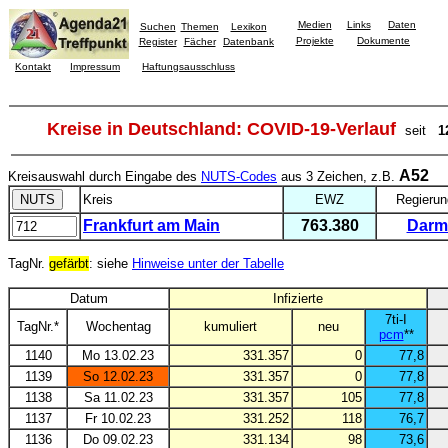
Medien
Links
Daten
Suchen
Themen
Lexikon
Projekte
Dokumente
Register
Fächer
Datenbank
Kontakt
Impressum
Haftungsausschluss
Kreise in Deutschland: COVID-19-Verlauf
seit
1
A52
Kreisauswahl durch Eingabe des
NUTS-Codes
aus 3 Zeichen, z.B.
Kreis
EWZ
Regierun
Frankfurt am Main
763.380
Darm
TagNr.
gefärbt
: siehe
Hinweise unter der Tabelle
Datum
Infizierte
7ti-I
TagNr.*
Wochentag
kumuliert
neu
pcm
**
1140
Mo 13.02.23
331.357
0
77,8
1139
So 12.02.23
331.357
0
77,8
1138
Sa 11.02.23
331.357
105
77,8
1137
Fr 10.02.23
331.252
118
76,7
1136
Do 09.02.23
331.134
98
73,6