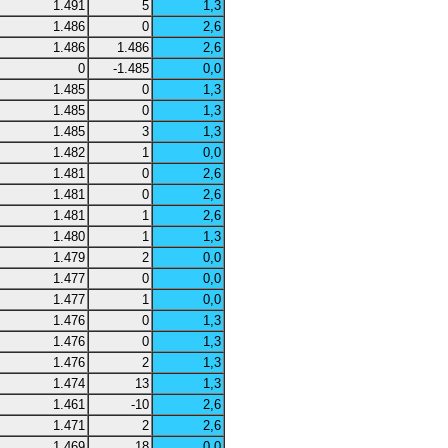
1.491
5
1,3
1.486
0
2,6
1.486
1.486
2,6
0
-1.485
0,0
1.485
0
1,3
1.485
0
1,3
1.485
3
1,3
1.482
1
0,0
1.481
0
2,6
1.481
0
2,6
1.481
1
2,6
1.480
1
1,3
1.479
2
0,0
1.477
0
0,0
1.477
1
0,0
1.476
0
1,3
1.476
0
1,3
1.476
2
1,3
1.474
13
1,3
1.461
-10
2,6
1.471
2
2,6
1.469
18
0,0