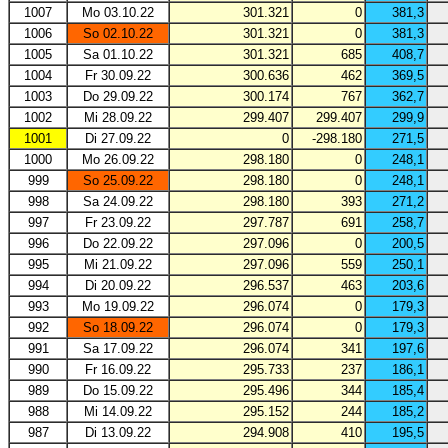
1007
Mo 03.10.22
301.321
0
381,3
1006
So 02.10.22
301.321
0
381,3
1005
Sa 01.10.22
301.321
685
408,7
1004
Fr 30.09.22
300.636
462
369,5
1003
Do 29.09.22
300.174
767
362,7
1002
Mi 28.09.22
299.407
299.407
299,9
1001
Di 27.09.22
0
-298.180
271,5
1000
Mo 26.09.22
298.180
0
248,1
999
So 25.09.22
298.180
0
248,1
998
Sa 24.09.22
298.180
393
271,2
997
Fr 23.09.22
297.787
691
258,7
996
Do 22.09.22
297.096
0
200,5
995
Mi 21.09.22
297.096
559
250,1
994
Di 20.09.22
296.537
463
203,6
993
Mo 19.09.22
296.074
0
179,3
992
So 18.09.22
296.074
0
179,3
991
Sa 17.09.22
296.074
341
197,6
990
Fr 16.09.22
295.733
237
186,1
989
Do 15.09.22
295.496
344
185,4
988
Mi 14.09.22
295.152
244
185,2
987
Di 13.09.22
294.908
410
195,5