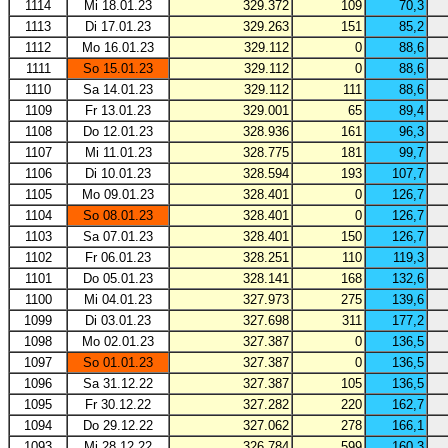
1114
Mi 18.01.23
329.372
109
70,3
1113
Di 17.01.23
329.263
151
85,2
1112
Mo 16.01.23
329.112
0
88,6
1111
So 15.01.23
329.112
0
88,6
1110
Sa 14.01.23
329.112
111
88,6
1109
Fr 13.01.23
329.001
65
89,4
1108
Do 12.01.23
328.936
161
96,3
1107
Mi 11.01.23
328.775
181
99,7
1106
Di 10.01.23
328.594
193
107,7
1105
Mo 09.01.23
328.401
0
126,7
1104
So 08.01.23
328.401
0
126,7
1103
Sa 07.01.23
328.401
150
126,7
1102
Fr 06.01.23
328.251
110
119,3
1101
Do 05.01.23
328.141
168
132,6
1100
Mi 04.01.23
327.973
275
139,6
1099
Di 03.01.23
327.698
311
177,2
1098
Mo 02.01.23
327.387
0
136,5
1097
So 01.01.23
327.387
0
136,5
1096
Sa 31.12.22
327.387
105
136,5
1095
Fr 30.12.22
327.282
220
162,7
1094
Do 29.12.22
327.062
278
166,1
1093
Mi 28.12.22
326.784
599
160,3