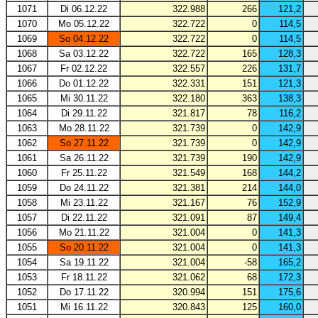
1071
Di 06.12.22
322.988
266
121,2
1070
Mo 05.12.22
322.722
0
114,5
1069
So 04.12.22
322.722
0
114,5
1068
Sa 03.12.22
322.722
165
128,3
1067
Fr 02.12.22
322.557
226
131,7
1066
Do 01.12.22
322.331
151
121,3
1065
Mi 30.11.22
322.180
363
138,3
1064
Di 29.11.22
321.817
78
116,2
1063
Mo 28.11.22
321.739
0
142,9
1062
So 27.11.22
321.739
0
142,9
1061
Sa 26.11.22
321.739
190
142,9
1060
Fr 25.11.22
321.549
168
144,2
1059
Do 24.11.22
321.381
214
144,0
1058
Mi 23.11.22
321.167
76
152,9
1057
Di 22.11.22
321.091
87
149,4
1056
Mo 21.11.22
321.004
0
141,3
1055
So 20.11.22
321.004
0
141,3
1054
Sa 19.11.22
321.004
-58
165,2
1053
Fr 18.11.22
321.062
68
172,3
1052
Do 17.11.22
320.994
151
175,6
1051
Mi 16.11.22
320.843
125
160,0