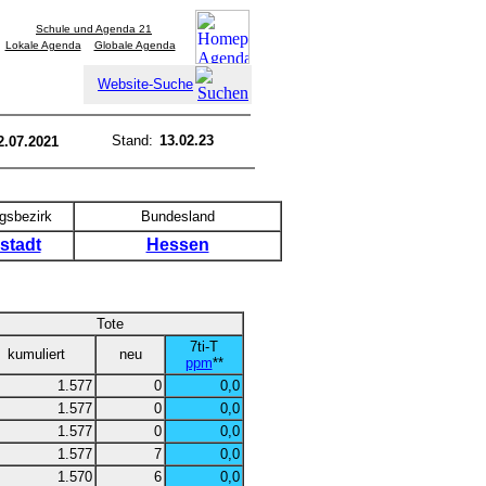
Schule und Agenda 21
Lokale Agenda
Globale Agenda
Website-Suche
Stand:
13.02.23
2.07.2021
gsbezirk
Bundesland
stadt
Hessen
Tote
7ti-T
kumuliert
neu
ppm
**
1.577
0
0,0
1.577
0
0,0
1.577
0
0,0
1.577
7
0,0
1.570
6
0,0