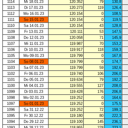
1114
Mi 18.01.23
120.352
79
130,8
1113
Di 17.01.23
120.273
119
126,4
1112
Mo 16.01.23
120.154
0
108,5
1111
So 15.01.23
120.154
0
119,5
1110
Sa 14.01.23
120.154
43
128,8
1109
Fr 13.01.23
120.111
53
147,5
1108
Do 12.01.23
120.058
71
145,9
1107
Mi 11.01.23
119.987
70
153,2
1106
Di 10.01.23
119.917
118
159,3
1105
Mo 09.01.23
119.799
0
167,8
1104
So 08.01.23
119.799
0
174,7
1103
Sa 07.01.23
119.799
59
192,6
1102
Fr 06.01.23
119.740
106
206,0
1101
Do 05.01.23
119.634
79
192,2
1100
Mi 04.01.23
119.555
127
208,0
1099
Di 03.01.23
119.428
176
206,8
1098
Mo 02.01.23
119.252
0
164,6
1097
So 01.01.23
119.252
0
175,5
1096
Sa 31.12.22
119.252
72
199,1
1095
Fr 30.12.22
119.180
80
222,3
1094
Do 29.12.22
119.100
145
236,1
1093
Mi 28.12.22
118.955
278
223,1