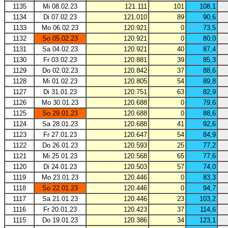
1135
Mi 08.02.23
121.111
101
108,1
1134
Di 07.02.23
121.010
89
90,6
1133
Mo 06.02.23
120.921
0
73,5
1132
So 05.02.23
120.921
0
80,0
1131
Sa 04.02.23
120.921
40
87,4
1130
Fr 03.02.23
120.881
39
85,3
1129
Do 02.02.23
120.842
37
88,6
1128
Mi 01.02.23
120.805
54
89,8
1127
Di 31.01.23
120.751
63
82,9
1126
Mo 30.01.23
120.688
0
79,6
1125
So 29.01.23
120.688
0
88,6
1124
Sa 28.01.23
120.688
41
92,6
1123
Fr 27.01.23
120.647
54
84,9
1122
Do 26.01.23
120.593
25
77,2
1121
Mi 25.01.23
120.568
65
77,6
1120
Di 24.01.23
120.503
57
74,0
1119
Mo 23.01.23
120.446
0
83,3
1118
So 22.01.23
120.446
0
94,7
1117
Sa 21.01.23
120.446
23
103,2
1116
Fr 20.01.23
120.423
37
114,6
1115
Do 19.01.23
120.386
34
123,1