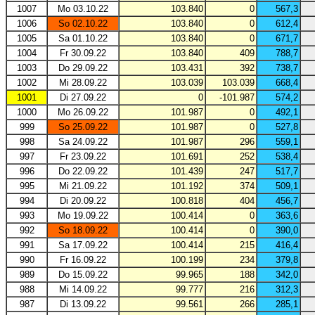
1007
Mo 03.10.22
103.840
0
567,3
1006
So 02.10.22
103.840
0
612,4
1005
Sa 01.10.22
103.840
0
671,7
1004
Fr 30.09.22
103.840
409
788,7
1003
Do 29.09.22
103.431
392
738,7
1002
Mi 28.09.22
103.039
103.039
668,4
1001
Di 27.09.22
0
-101.987
574,2
1000
Mo 26.09.22
101.987
0
492,1
999
So 25.09.22
101.987
0
527,8
998
Sa 24.09.22
101.987
296
559,1
997
Fr 23.09.22
101.691
252
538,4
996
Do 22.09.22
101.439
247
517,7
995
Mi 21.09.22
101.192
374
509,1
994
Di 20.09.22
100.818
404
456,7
993
Mo 19.09.22
100.414
0
363,6
992
So 18.09.22
100.414
0
390,0
991
Sa 17.09.22
100.414
215
416,4
990
Fr 16.09.22
100.199
234
379,8
989
Do 15.09.22
99.965
188
342,0
988
Mi 14.09.22
99.777
216
312,3
987
Di 13.09.22
99.561
266
285,1