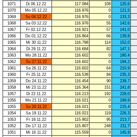
1071
Di 06.12.22
117.084
108
125,6
1070
Mo 05.12.22
116.976
0
121,5
1069
So 04.12.22
116.976
0
133,3
1068
Sa 03.12.22
116.976
55
142,6
1067
Fr 02.12.22
116.921
57
141,0
1066
Do 01.12.22
116.864
66
139,8
1065
Mi 30.11.22
116.798
114
152,0
1064
Di 29.11.22
116.684
82
147,1
1063
Mo 28.11.22
116.602
0
180,4
1062
So 27.11.22
116.602
0
194,2
1061
Sa 26.11.22
116.602
64
210,9
1060
Fr 25.11.22
116.538
84
235,3
1059
Do 24.11.22
116.454
90
239,7
1058
Mi 23.11.22
116.364
151
241,8
1057
Di 22.11.22
116.213
192
228,0
1056
Mo 21.11.22
116.021
0
199,9
1055
So 20.11.22
116.021
0
215,4
1054
Sa 19.11.22
116.021
119
226,3
1053
Fr 18.11.22
115.902
95
213,7
1052
Do 17.11.22
115.807
248
211,7
1051
Mi 16.11.22
115.559
0
145,9