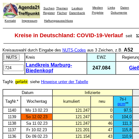
Medien
Links
Daten
Suchen
Themen
Lexikon
Projekte
Dokumente
Register
Fächer
Datenbank
Kontakt
Impressum
Haftungsausschluss
Kreise in Deutschland: COVID-19-Verlauf
seit
1
A52
Kreisauswahl durch Eingabe des
NUTS-Codes
aus 3 Zeichen, z.B.
Kreis
EWZ
Regierun
Landkreis Marburg-
247.084
Gie
Biedenkopf
TagNr.
gefärbt
: siehe
Hinweise unter der Tabelle
Datum
Infizierte
7ti-I
TagNr.*
Wochentag
kumuliert
neu
pcm
**
1140
Mo 13.02.23
121.247
0
97,5
1139
So 12.02.23
121.247
0
104,0
1138
Sa 11.02.23
121.247
46
111,3
1137
Fr 10.02.23
121.201
47
115,8
1136
Do 09.02.23
121.154
43
110,9