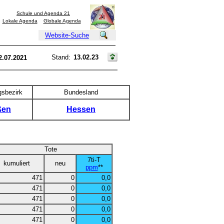
Schule und Agenda 21
Lokale Agenda
Globale Agenda
Website-Suche
Stand:
13.02.23
2.07.2021
gsbezirk
Bundesland
ßen
Hessen
Tote
7ti-T
kumuliert
neu
ppm
**
471
0
0,0
471
0
0,0
471
0
0,0
471
0
0,0
471
0
0,0