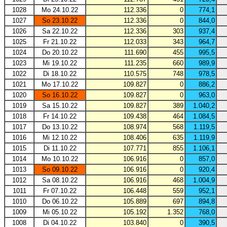
1028
Mo 24.10.22
112.336
0
774,1
1027
So 23.10.22
112.336
0
844,0
1026
Sa 22.10.22
112.336
303
937,4
1025
Fr 21.10.22
112.033
343
964,7
1024
Do 20.10.22
111.690
455
995,5
1023
Mi 19.10.22
111.235
660
989,9
1022
Di 18.10.22
110.575
748
978,5
1021
Mo 17.10.22
109.827
0
886,2
1020
So 16.10.22
109.827
0
963,0
1019
Sa 15.10.22
109.827
389
1.040,2
1018
Fr 14.10.22
109.438
464
1.084,5
1017
Do 13.10.22
108.974
568
1.119,5
1016
Mi 12.10.22
108.406
635
1.119,9
1015
Di 11.10.22
107.771
855
1.106,1
1014
Mo 10.10.22
106.916
0
857,0
1013
So 09.10.22
106.916
0
920,4
1012
Sa 08.10.22
106.916
468
1.004,9
1011
Fr 07.10.22
106.448
559
952,1
1010
Do 06.10.22
105.889
697
894,8
1009
Mi 05.10.22
105.192
1.352
768,0
1008
Di 04.10.22
103.840
0
390,5