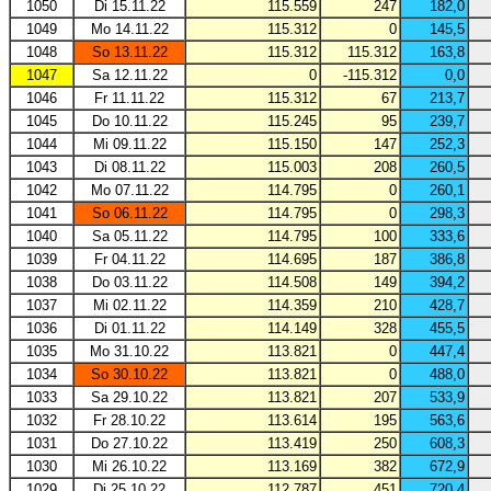
1050
Di 15.11.22
115.559
247
182,0
1049
Mo 14.11.22
115.312
0
145,5
1048
So 13.11.22
115.312
115.312
163,8
1047
Sa 12.11.22
0
-115.312
0,0
1046
Fr 11.11.22
115.312
67
213,7
1045
Do 10.11.22
115.245
95
239,7
1044
Mi 09.11.22
115.150
147
252,3
1043
Di 08.11.22
115.003
208
260,5
1042
Mo 07.11.22
114.795
0
260,1
1041
So 06.11.22
114.795
0
298,3
1040
Sa 05.11.22
114.795
100
333,6
1039
Fr 04.11.22
114.695
187
386,8
1038
Do 03.11.22
114.508
149
394,2
1037
Mi 02.11.22
114.359
210
428,7
1036
Di 01.11.22
114.149
328
455,5
1035
Mo 31.10.22
113.821
0
447,4
1034
So 30.10.22
113.821
0
488,0
1033
Sa 29.10.22
113.821
207
533,9
1032
Fr 28.10.22
113.614
195
563,6
1031
Do 27.10.22
113.419
250
608,3
1030
Mi 26.10.22
113.169
382
672,9
1029
Di 25.10.22
112.787
451
720,4