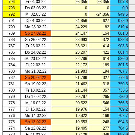
794
Fr 04.03.22
26.355
26.355
997,8
793
Do 03.03.22
0
0
0,0
792
Mi 02.03.22
0
-24.856
949,5
791
Di 01.03.22
24.856
627
978,9
790
Mo 28.02.22
24.229
82
819,4
789
So 27.02.22
24.147
154
861,0
788
Sa 26.02.22
23.993
372
923,8
787
Fr 25.02.22
23.621
414
903,3
786
Do 24.02.22
23.207
421
881,4
785
Mi 23.02.22
22.786
614
826,0
784
Di 22.02.22
22.172
189
801,5
783
Mo 21.02.22
21.983
194
787,7
782
So 20.02.22
21.789
327
778,6
781
Sa 19.02.22
21.462
318
750,5
780
Fr 18.02.22
21.144
357
735,5
779
Do 17.02.22
20.787
265
730,0
778
Mi 16.02.22
20.522
546
766,5
777
Di 15.02.22
19.976
154
709,2
776
Mo 14.02.22
19.822
169
702,7
775
So 13.02.22
19.653
248
694,6
774
Sa 12.02.22
19.405
277
704,5
773
Fr 11.02.22
19.128
348
697,9