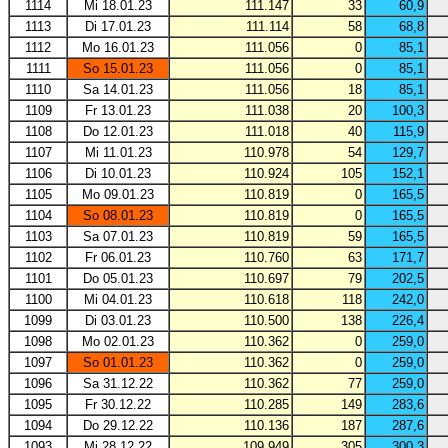
1114
Mi 18.01.23
111.147
33
60,9
1113
Di 17.01.23
111.114
58
68,8
1112
Mo 16.01.23
111.056
0
85,1
1111
So 15.01.23
111.056
0
85,1
1110
Sa 14.01.23
111.056
18
85,1
1109
Fr 13.01.23
111.038
20
100,3
1108
Do 12.01.23
111.018
40
115,9
1107
Mi 11.01.23
110.978
54
129,7
1106
Di 10.01.23
110.924
105
152,1
1105
Mo 09.01.23
110.819
0
165,5
1104
So 08.01.23
110.819
0
165,5
1103
Sa 07.01.23
110.819
59
165,5
1102
Fr 06.01.23
110.760
63
171,7
1101
Do 05.01.23
110.697
79
202,5
1100
Mi 04.01.23
110.618
118
242,0
1099
Di 03.01.23
110.500
138
226,4
1098
Mo 02.01.23
110.362
0
259,0
1097
So 01.01.23
110.362
0
259,0
1096
Sa 31.12.22
110.362
77
259,0
1095
Fr 30.12.22
110.285
149
283,6
1094
Do 29.12.22
110.136
187
287,6
1093
Mi 28.12.22
109.949
305
300,3