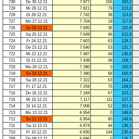
730
Do 30.12.21
7.977
156
160,2
729
Mi 29.12.21
7.821
79
123,0
728
Di 28.12.21
7.742
38
113,8
727
Mo 27.12.21
7.704
19
117,8
726
So 26.12.21
7.685
36
110,9
725
Sa 25.12.21
7.649
46
122,6
724
Fr 24.12.21
7.603
63
128,1
723
Do 23.12.21
7.540
53
131,7
722
Mi 22.12.21
7.487
49
136,8
721
Di 21.12.21
7.438
48
158,7
720
Mo 20.12.21
7.390
0
160,9
719
So 19.12.21
7.390
68
160,9
718
Sa 18.12.21
7.322
63
164,2
717
Fr 17.12.21
7.259
75
158,0
716
Do 16.12.21
7.184
67
153,2
715
Mi 15.12.21
7.117
111
157,2
714
Di 14.12.21
7.006
52
151,4
713
Mo 13.12.21
6.954
0
149,6
712
So 12.12.21
6.954
80
149,6
711
Sa 11.12.21
6.874
44
136,1
710
Fr 10.12.21
6.830
144
135,4
709
Do 09.12.21
6.686
0
126,7