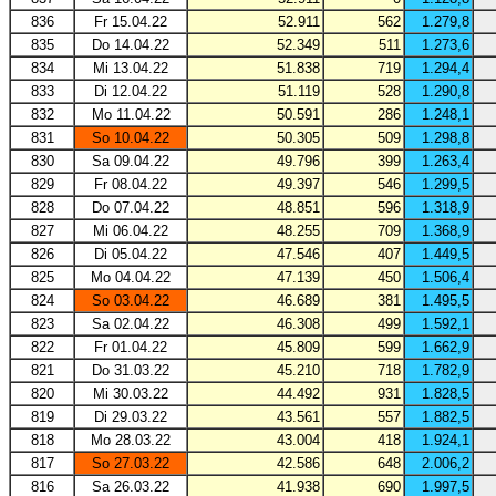
836
Fr 15.04.22
52.911
562
1.279,8
835
Do 14.04.22
52.349
511
1.273,6
834
Mi 13.04.22
51.838
719
1.294,4
833
Di 12.04.22
51.119
528
1.290,8
832
Mo 11.04.22
50.591
286
1.248,1
831
So 10.04.22
50.305
509
1.298,8
830
Sa 09.04.22
49.796
399
1.263,4
829
Fr 08.04.22
49.397
546
1.299,5
828
Do 07.04.22
48.851
596
1.318,9
827
Mi 06.04.22
48.255
709
1.368,9
826
Di 05.04.22
47.546
407
1.449,5
825
Mo 04.04.22
47.139
450
1.506,4
824
So 03.04.22
46.689
381
1.495,5
823
Sa 02.04.22
46.308
499
1.592,1
822
Fr 01.04.22
45.809
599
1.662,9
821
Do 31.03.22
45.210
718
1.782,9
820
Mi 30.03.22
44.492
931
1.828,5
819
Di 29.03.22
43.561
557
1.882,5
818
Mo 28.03.22
43.004
418
1.924,1
817
So 27.03.22
42.586
648
2.006,2
816
Sa 26.03.22
41.938
690
1.997,5