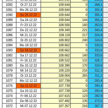
1092
Di 27.12.22
109.644
0
268,1
1091
Mo 26.12.22
109.644
0
355,4
1090
So 25.12.22
109.644
0
355,4
1089
Sa 24.12.22
109.644
144
355,4
1088
Fr 23.12.22
109.500
160
353,6
1087
Do 22.12.22
109.340
221
343,4
1086
Mi 21.12.22
109.119
217
324,9
1085
Di 20.12.22
108.902
240
324,6
1084
Mo 19.12.22
108.662
0
333,6
1083
So 18.12.22
108.662
0
333,6
1082
Sa 17.12.22
108.662
140
333,6
1081
Fr 16.12.22
108.522
132
326,7
1080
Do 15.12.22
108.390
170
324,6
1079
Mi 14.12.22
108.220
216
312,3
1078
Di 13.12.22
108.004
265
311,2
1077
Mo 12.12.22
107.739
0
293,4
1076
So 11.12.22
107.739
0
293,4
1075
Sa 10.12.22
107.739
124
293,4
1074
Fr 09.12.22
107.615
123
282,9
1073
Do 08.12.22
107.492
135
273,5
1072
Mi 07.12.22
107.357
216
267,3