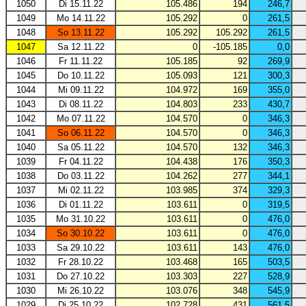
1050
Di 15.11.22
105.486
194
246,7
1049
Mo 14.11.22
105.292
0
261,5
1048
So 13.11.22
105.292
105.292
261,5
1047
Sa 12.11.22
0
-105.185
0,0
1046
Fr 11.11.22
105.185
92
269,9
1045
Do 10.11.22
105.093
121
300,3
1044
Mi 09.11.22
104.972
169
355,0
1043
Di 08.11.22
104.803
233
430,7
1042
Mo 07.11.22
104.570
0
346,3
1041
So 06.11.22
104.570
0
346,3
1040
Sa 05.11.22
104.570
132
346,3
1039
Fr 04.11.22
104.438
176
350,3
1038
Do 03.11.22
104.262
277
344,1
1037
Mi 02.11.22
103.985
374
329,3
1036
Di 01.11.22
103.611
0
319,5
1035
Mo 31.10.22
103.611
0
476,0
1034
So 30.10.22
103.611
0
476,0
1033
Sa 29.10.22
103.611
143
476,0
1032
Fr 28.10.22
103.468
165
503,5
1031
Do 27.10.22
103.303
227
528,9
1030
Mi 26.10.22
103.076
348
545,9
1029
Di 25.10.22
102.728
431
561,5