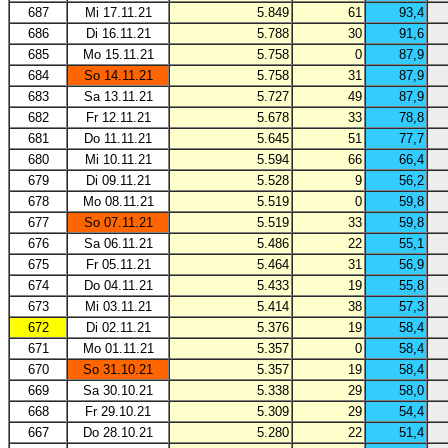
687
Mi 17.11.21
5.849
61
93,4
686
Di 16.11.21
5.788
30
91,6
685
Mo 15.11.21
5.758
0
87,9
684
So 14.11.21
5.758
31
87,9
683
Sa 13.11.21
5.727
49
87,9
682
Fr 12.11.21
5.678
33
78,8
681
Do 11.11.21
5.645
51
77,7
680
Mi 10.11.21
5.594
66
66,4
679
Di 09.11.21
5.528
9
56,2
678
Mo 08.11.21
5.519
0
59,8
677
So 07.11.21
5.519
33
59,8
676
Sa 06.11.21
5.486
22
55,1
675
Fr 05.11.21
5.464
31
56,9
674
Do 04.11.21
5.433
19
55,8
673
Mi 03.11.21
5.414
38
57,3
672
Di 02.11.21
5.376
19
58,4
671
Mo 01.11.21
5.357
0
58,4
670
So 31.10.21
5.357
19
58,4
669
Sa 30.10.21
5.338
29
58,0
668
Fr 29.10.21
5.309
29
54,4
667
Do 28.10.21
5.280
22
51,4