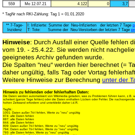
559
Mo 12.07.21
4.122
0
3,7
* TagNr nach RKI-Zählung: Tag 1 = 01.01.2020
** 7-Tage-
I: Infizierte: Summe der Neu-Infizierten der letzten 7 Tage
p
Inzidenz
T: Tote: Summe der Neu-Verstorben der letzten 7 Tage
pr
Hinweise
: Durch Ausfall einer Quelle fehlen d
vom 19. - 25.4.22. Sie werden nicht nachgelief
geeignetes Archiv gefunden wurde.
Die Spalten "neu" werden hier berechnet (= Ta
daher ungültig, falls Tag oder Vortag fehlerhaf
Weitere Hinweise zur Berechnung
unter der T
Hinweis zu fehlenden oder fehlerhaften Daten:
Die Daten werden automatisiert von Wikimedia geladen, was zu Problemen führen kann, z.B. 
scheitert (ganze Tage fehlen) oder die Daten enthalten Lücken oder Fehler. Die nachsorgen
hohen Zeitwand erfordern und unterbleibt daher i.d.R.
TagNr.:
1001: Daten außer 7ti-I fehlen, Werte zu "neu" ungültig
974: alle Daten fehlen
887: alle Daten fehlen
844: alle Daten fehlen
809: Daten außer 7ti-I fehlen, Werte zu "neu" ungültig
794: Daten außer 7ti-I fehlen, Werte zu "neu" ungültig
793: alle Daten fehlen, Werte zu "neu" ungültig