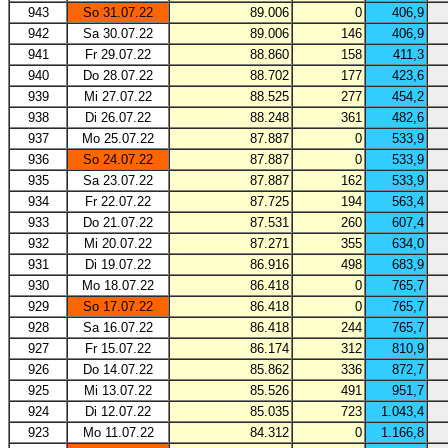
943
So 31.07.22
89.006
0
406,9
942
Sa 30.07.22
89.006
146
406,9
941
Fr 29.07.22
88.860
158
411,3
940
Do 28.07.22
88.702
177
423,6
939
Mi 27.07.22
88.525
277
454,2
938
Di 26.07.22
88.248
361
482,6
937
Mo 25.07.22
87.887
0
533,9
936
So 24.07.22
87.887
0
533,9
935
Sa 23.07.22
87.887
162
533,9
934
Fr 22.07.22
87.725
194
563,4
933
Do 21.07.22
87.531
260
607,4
932
Mi 20.07.22
87.271
355
634,0
931
Di 19.07.22
86.916
498
683,9
930
Mo 18.07.22
86.418
0
765,7
929
So 17.07.22
86.418
0
765,7
928
Sa 16.07.22
86.418
244
765,7
927
Fr 15.07.22
86.174
312
810,9
926
Do 14.07.22
85.862
336
872,7
925
Mi 13.07.22
85.526
491
951,7
924
Di 12.07.22
85.035
723
1.043,4
923
Mo 11.07.22
84.312
0
1.166,8