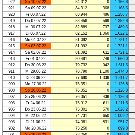
922
So 10.07.22
84.312
0
1.166,8
921
Sa 09.07.22
84.312
368
1.168,6
920
Fr 08.07.22
83.944
486
1.256,7
919
Do 07.07.22
83.458
569
1.352,8
918
Mi 06.07.22
82.889
737
1.489,6
917
Di 05.07.22
82.152
1.060
1.622,1
916
Mo 04.07.22
81.092
0
1.721,1
915
So 03.07.22
81.092
0
1.721,1
914
Sa 02.07.22
81.092
611
1.721,1
913
Fr 01.07.22
80.481
749
1.660,0
912
Do 30.06.22
79.732
942
1.611,6
911
Mi 29.06.22
78.790
1.100
1.474,0
910
Di 28.06.22
77.690
1.339
1.311,7
909
Mo 27.06.22
76.351
0
1.126,8
908
So 26.06.22
76.351
0
1.126,8
907
Sa 25.06.22
76.351
439
1.126,8
906
Fr 24.06.22
75.912
611
1.111,5
905
Do 23.06.22
75.301
570
1.028,2
904
Mi 22.06.22
74.731
650
1.009,2
903
Di 21.06.22
74.081
831
951,7
902
Mo 20.06.22
73.250
0
899,0
901
So 19.06.22
73.250
0
899,0