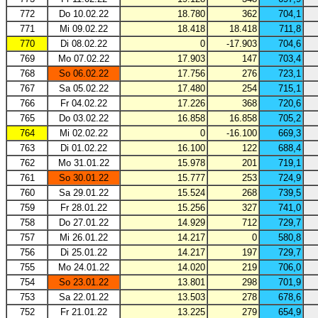
772
Do 10.02.22
18.780
362
704,1
771
Mi 09.02.22
18.418
18.418
711,8
770
Di 08.02.22
0
-17.903
704,6
769
Mo 07.02.22
17.903
147
703,4
768
So 06.02.22
17.756
276
723,1
767
Sa 05.02.22
17.480
254
715,1
766
Fr 04.02.22
17.226
368
720,6
765
Do 03.02.22
16.858
16.858
705,2
764
Mi 02.02.22
0
-16.100
669,3
763
Di 01.02.22
16.100
122
688,4
762
Mo 31.01.22
15.978
201
719,1
761
So 30.01.22
15.777
253
724,9
760
Sa 29.01.22
15.524
268
739,5
759
Fr 28.01.22
15.256
327
741,0
758
Do 27.01.22
14.929
712
729,7
757
Mi 26.01.22
14.217
0
580,8
756
Di 25.01.22
14.217
197
729,7
755
Mo 24.01.22
14.020
219
706,0
754
So 23.01.22
13.801
298
701,9
753
Sa 22.01.22
13.503
278
678,6
752
Fr 21.01.22
13.225
279
654,9