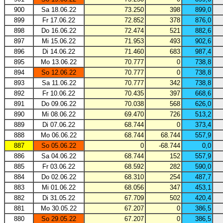
900
Sa 18.06.22
73.250
398
899,0
899
Fr 17.06.22
72.852
378
876,0
898
Do 16.06.22
72.474
521
882,6
897
Mi 15.06.22
71.953
493
902,6
896
Di 14.06.22
71.460
683
987,4
895
Mo 13.06.22
70.777
0
738,8
894
So 12.06.22
70.777
0
738,8
893
Sa 11.06.22
70.777
342
738,8
892
Fr 10.06.22
70.435
397
668,6
891
Do 09.06.22
70.038
568
626,0
890
Mi 08.06.22
69.470
726
513,2
889
Di 07.06.22
68.744
0
373,4
888
Mo 06.06.22
68.744
68.744
557,9
887
So 05.06.22
0
-68.744
0,0
886
Sa 04.06.22
68.744
152
557,9
885
Fr 03.06.22
68.592
282
590,0
884
Do 02.06.22
68.310
254
487,7
883
Mi 01.06.22
68.056
347
453,1
882
Di 31.05.22
67.709
502
420,4
881
Mo 30.05.22
67.207
0
386,5
880
So 29.05.22
67.207
0
386,5