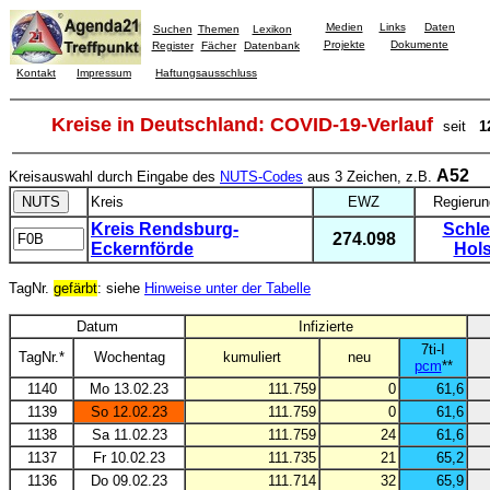
Medien
Links
Daten
Suchen
Themen
Lexikon
Projekte
Dokumente
Register
Fächer
Datenbank
Kontakt
Impressum
Haftungsausschluss
Kreise in Deutschland: COVID-19-Verlauf
seit
1
A52
Kreisauswahl durch Eingabe des
NUTS-Codes
aus 3 Zeichen, z.B.
Kreis
EWZ
Regierun
Kreis Rendsburg-
Schle
274.098
Eckernförde
Hols
TagNr.
gefärbt
: siehe
Hinweise unter der Tabelle
Datum
Infizierte
7ti-I
TagNr.*
Wochentag
kumuliert
neu
pcm
**
1140
Mo 13.02.23
111.759
0
61,6
1139
So 12.02.23
111.759
0
61,6
1138
Sa 11.02.23
111.759
24
61,6
1137
Fr 10.02.23
111.735
21
65,2
1136
Do 09.02.23
111.714
32
65,9