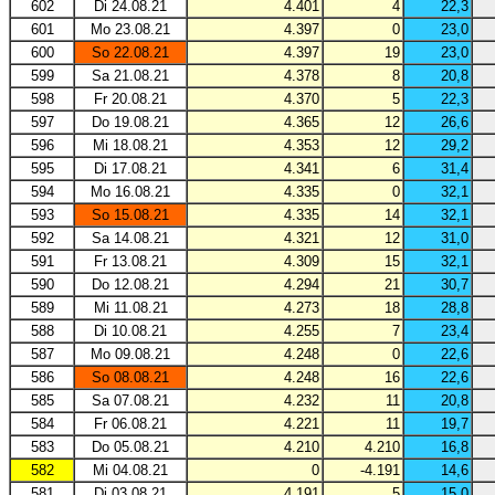
602
Di 24.08.21
4.401
4
22,3
601
Mo 23.08.21
4.397
0
23,0
600
So 22.08.21
4.397
19
23,0
599
Sa 21.08.21
4.378
8
20,8
598
Fr 20.08.21
4.370
5
22,3
597
Do 19.08.21
4.365
12
26,6
596
Mi 18.08.21
4.353
12
29,2
595
Di 17.08.21
4.341
6
31,4
594
Mo 16.08.21
4.335
0
32,1
593
So 15.08.21
4.335
14
32,1
592
Sa 14.08.21
4.321
12
31,0
591
Fr 13.08.21
4.309
15
32,1
590
Do 12.08.21
4.294
21
30,7
589
Mi 11.08.21
4.273
18
28,8
588
Di 10.08.21
4.255
7
23,4
587
Mo 09.08.21
4.248
0
22,6
586
So 08.08.21
4.248
16
22,6
585
Sa 07.08.21
4.232
11
20,8
584
Fr 06.08.21
4.221
11
19,7
583
Do 05.08.21
4.210
4.210
16,8
582
Mi 04.08.21
0
-4.191
14,6
581
Di 03.08.21
4.191
5
15,0