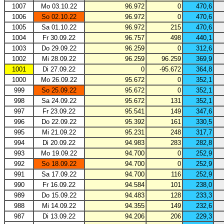
1007
Mo 03.10.22
96.972
0
470,6
1006
So 02.10.22
96.972
0
470,6
1005
Sa 01.10.22
96.972
215
470,6
1004
Fr 30.09.22
96.757
498
440,1
1003
Do 29.09.22
96.259
0
312,6
1002
Mi 28.09.22
96.259
96.259
369,9
1001
Di 27.09.22
0
-95.672
364,8
1000
Mo 26.09.22
95.672
0
352,1
999
So 25.09.22
95.672
0
352,1
998
Sa 24.09.22
95.672
131
352,1
997
Fr 23.09.22
95.541
149
347,6
996
Do 22.09.22
95.392
161
330,5
995
Mi 21.09.22
95.231
248
317,7
994
Di 20.09.22
94.983
283
282,8
993
Mo 19.09.22
94.700
0
252,9
992
So 18.09.22
94.700
0
252,9
991
Sa 17.09.22
94.700
116
252,9
990
Fr 16.09.22
94.584
101
238,0
989
Do 15.09.22
94.483
128
233,3
988
Mi 14.09.22
94.355
149
232,6
987
Di 13.09.22
94.206
206
229,3