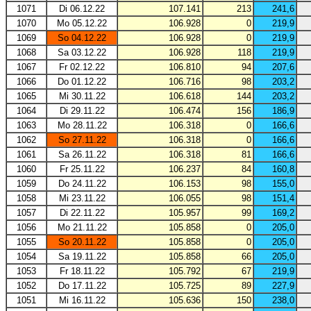
1071
Di 06.12.22
107.141
213
241,6
1070
Mo 05.12.22
106.928
0
219,9
1069
So 04.12.22
106.928
0
219,9
1068
Sa 03.12.22
106.928
118
219,9
1067
Fr 02.12.22
106.810
94
207,6
1066
Do 01.12.22
106.716
98
203,2
1065
Mi 30.11.22
106.618
144
203,2
1064
Di 29.11.22
106.474
156
186,9
1063
Mo 28.11.22
106.318
0
166,6
1062
So 27.11.22
106.318
0
166,6
1061
Sa 26.11.22
106.318
81
166,6
1060
Fr 25.11.22
106.237
84
160,8
1059
Do 24.11.22
106.153
98
155,0
1058
Mi 23.11.22
106.055
98
151,4
1057
Di 22.11.22
105.957
99
169,2
1056
Mo 21.11.22
105.858
0
205,0
1055
So 20.11.22
105.858
0
205,0
1054
Sa 19.11.22
105.858
66
205,0
1053
Fr 18.11.22
105.792
67
219,9
1052
Do 17.11.22
105.725
89
227,9
1051
Mi 16.11.22
105.636
150
238,0