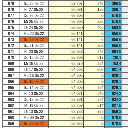
879
Sa 28.05.22
67.207
246
386,5
878
Fr 27.05.22
66.961
156
368,7
877
Do 26.05.22
66.805
0
516,8
876
Mi 25.05.22
66.805
255
516,8
875
Di 24.05.22
66.550
409
563,8
874
Mo 23.05.22
66.141
0
656,6
873
So 22.05.22
66.141
0
656,6
872
Sa 21.05.22
66.141
203
656,6
871
Fr 20.05.22
65.938
242
694,8
870
Do 19.05.22
65.696
317
730,1
869
Mi 18.05.22
65.379
384
753,4
868
Di 17.05.22
64.995
690
801,4
867
Mo 16.05.22
64.305
0
829,1
866
So 15.05.22
64.305
0
829,1
865
Sa 14.05.22
64.305
284
829,1
864
Fr 13.05.22
64.021
340
824,3
863
Do 12.05.22
63.681
384
834,2
862
Mi 11.05.22
63.297
514
827,6
861
Di 10.05.22
62.783
758
859,3
860
Mo 09.05.22
62.025
0
878,6
859
So 08.05.22
62.025
0
878,6