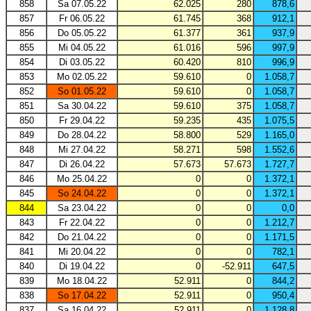
858
Sa 07.05.22
62.025
280
878,6
857
Fr 06.05.22
61.745
368
912,1
856
Do 05.05.22
61.377
361
937,9
855
Mi 04.05.22
61.016
596
997,9
854
Di 03.05.22
60.420
810
996,9
853
Mo 02.05.22
59.610
0
1.058,7
852
So 01.05.22
59.610
0
1.058,7
851
Sa 30.04.22
59.610
375
1.058,7
850
Fr 29.04.22
59.235
435
1.075,5
849
Do 28.04.22
58.800
529
1.165,0
848
Mi 27.04.22
58.271
598
1.552,6
847
Di 26.04.22
57.673
57.673
1.727,7
846
Mo 25.04.22
0
0
1.372,1
845
So 24.04.22
0
0
1.372,1
844
Sa 23.04.22
0
0
0,0
843
Fr 22.04.22
0
0
1.212,7
842
Do 21.04.22
0
0
1.171,5
841
Mi 20.04.22
0
0
782,1
840
Di 19.04.22
0
-52.911
647,5
839
Mo 18.04.22
52.911
0
844,2
838
So 17.04.22
52.911
0
950,4
837
Sa 16.04.22
52.911
0
1.128,8