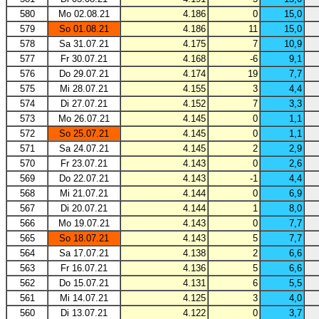
580
Mo 02.08.21
4.186
0
15,0
579
So 01.08.21
4.186
11
15,0
578
Sa 31.07.21
4.175
7
10,9
577
Fr 30.07.21
4.168
-6
9,1
576
Do 29.07.21
4.174
19
7,7
575
Mi 28.07.21
4.155
3
4,4
574
Di 27.07.21
4.152
7
3,3
573
Mo 26.07.21
4.145
0
1,1
572
So 25.07.21
4.145
0
1,1
571
Sa 24.07.21
4.145
2
2,9
570
Fr 23.07.21
4.143
0
2,6
569
Do 22.07.21
4.143
-1
4,4
568
Mi 21.07.21
4.144
0
6,9
567
Di 20.07.21
4.144
1
8,0
566
Mo 19.07.21
4.143
0
7,7
565
So 18.07.21
4.143
5
7,7
564
Sa 17.07.21
4.138
2
6,6
563
Fr 16.07.21
4.136
5
6,6
562
Do 15.07.21
4.131
6
5,5
561
Mi 14.07.21
4.125
3
4,0
560
Di 13.07.21
4.122
0
3,7