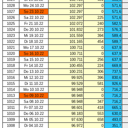
1028
Mo 24.10.22
102.297
0
571,6
1027
So 23.10.22
102.297
0
571,6
1026
Sa 22.10.22
102.297
225
571,6
1025
Fr 21.10.22
102.072
240
582,5
1024
Do 20.10.22
101.832
273
576,3
1023
Mi 19.10.22
101.559
394
589,4
1022
Di 18.10.22
101.165
454
589,7
1021
Mo 17.10.22
100.711
0
637,9
1020
So 16.10.22
100.711
0
637,9
1019
Sa 15.10.22
100.711
256
637,9
1018
Fr 14.10.22
100.455
224
669,8
1017
Do 13.10.22
100.231
306
737,5
1016
Mi 12.10.22
99.925
396
830,6
1015
Di 11.10.22
99.529
581
926,6
1014
Mo 10.10.22
98.948
0
716,2
1013
So 09.10.22
98.948
0
716,2
1012
Sa 08.10.22
98.948
347
716,2
1011
Fr 07.10.22
98.601
418
665,1
1010
Do 06.10.22
98.183
553
630,0
1009
Mi 05.10.22
97.630
658
493,0
1008
Di 04.10.22
96.972
0
351,7