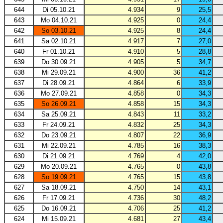
644
Di 05.10.21
4.934
9
25,5
643
Mo 04.10.21
4.925
0
24,4
642
So 03.10.21
4.925
8
24,4
641
Sa 02.10.21
4.917
7
27,0
640
Fr 01.10.21
4.910
5
28,8
639
Do 30.09.21
4.905
5
34,7
638
Mi 29.09.21
4.900
36
41,2
637
Di 28.09.21
4.864
6
33,9
636
Mo 27.09.21
4.858
0
34,3
635
So 26.09.21
4.858
15
34,3
634
Sa 25.09.21
4.843
11
33,2
633
Fr 24.09.21
4.832
25
34,3
632
Do 23.09.21
4.807
22
36,9
631
Mi 22.09.21
4.785
16
38,3
630
Di 21.09.21
4.769
4
42,0
629
Mo 20.09.21
4.765
0
43,8
628
So 19.09.21
4.765
15
43,8
627
Sa 18.09.21
4.750
14
43,1
626
Fr 17.09.21
4.736
30
48,2
625
Do 16.09.21
4.706
25
41,2
624
Mi 15.09.21
4.681
27
43,4