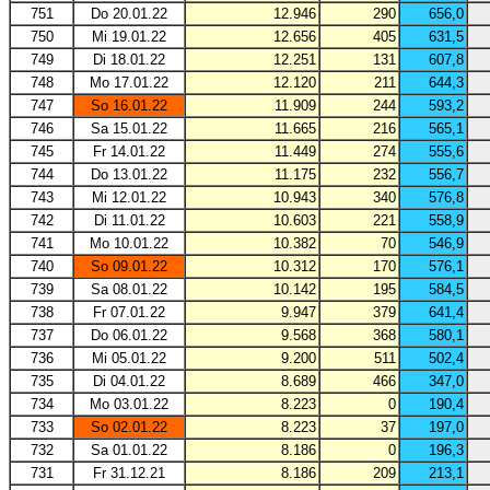
751
Do 20.01.22
12.946
290
656,0
750
Mi 19.01.22
12.656
405
631,5
749
Di 18.01.22
12.251
131
607,8
748
Mo 17.01.22
12.120
211
644,3
747
So 16.01.22
11.909
244
593,2
746
Sa 15.01.22
11.665
216
565,1
745
Fr 14.01.22
11.449
274
555,6
744
Do 13.01.22
11.175
232
556,7
743
Mi 12.01.22
10.943
340
576,8
742
Di 11.01.22
10.603
221
558,9
741
Mo 10.01.22
10.382
70
546,9
740
So 09.01.22
10.312
170
576,1
739
Sa 08.01.22
10.142
195
584,5
738
Fr 07.01.22
9.947
379
641,4
737
Do 06.01.22
9.568
368
580,1
736
Mi 05.01.22
9.200
511
502,4
735
Di 04.01.22
8.689
466
347,0
734
Mo 03.01.22
8.223
0
190,4
733
So 02.01.22
8.223
37
197,0
732
Sa 01.01.22
8.186
0
196,3
731
Fr 31.12.21
8.186
209
213,1