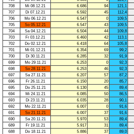
708
Mi 08.12.21
6.686
94
121,1
707
Di 07.12.21
6.592
45
112,4
706
Mo 06.12.21
6.547
0
109,5
705
So 05.12.21
6.547
43
109,5
704
Sa 04.12.21
6.504
44
109,8
703
Fr 03.12.21
6.460
42
113,1
702
Do 02.12.21
6.418
64
105,8
701
Mi 01.12.21
6.354
69
99,2
700
Di 30.11.21
6.285
32
91,9
699
Mo 29.11.21
6.253
0
92,3
698
So 28.11.21
6.253
46
92,3
697
Sa 27.11.21
6.207
57
87,2
696
Fr 26.11.21
6.150
20
85,7
695
Do 25.11.21
6.130
45
89,4
694
Mi 24.11.21
6.085
50
86,5
693
Di 23.11.21
6.035
28
90,1
692
Mo 22.11.21
6.007
0
91,6
691
So 21.11.21
6.007
37
91,6
690
Sa 20.11.21
5.970
53
89,4
689
Fr 19.11.21
5.917
31
89,4
688
Do 18.11.21
5.886
37
89,0