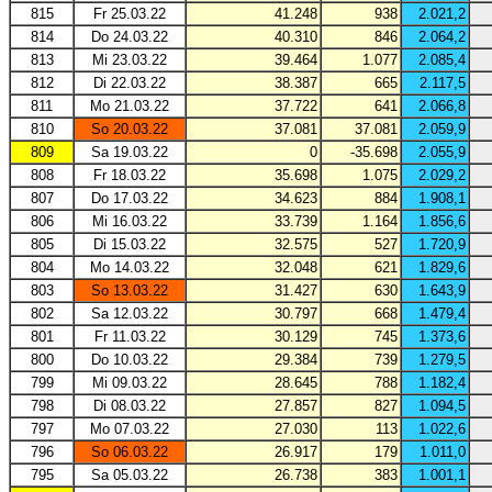
815
Fr 25.03.22
41.248
938
2.021,2
814
Do 24.03.22
40.310
846
2.064,2
813
Mi 23.03.22
39.464
1.077
2.085,4
812
Di 22.03.22
38.387
665
2.117,5
811
Mo 21.03.22
37.722
641
2.066,8
810
So 20.03.22
37.081
37.081
2.059,9
809
Sa 19.03.22
0
-35.698
2.055,9
808
Fr 18.03.22
35.698
1.075
2.029,2
807
Do 17.03.22
34.623
884
1.908,1
806
Mi 16.03.22
33.739
1.164
1.856,6
805
Di 15.03.22
32.575
527
1.720,9
804
Mo 14.03.22
32.048
621
1.829,6
803
So 13.03.22
31.427
630
1.643,9
802
Sa 12.03.22
30.797
668
1.479,4
801
Fr 11.03.22
30.129
745
1.373,6
800
Do 10.03.22
29.384
739
1.279,5
799
Mi 09.03.22
28.645
788
1.182,4
798
Di 08.03.22
27.857
827
1.094,5
797
Mo 07.03.22
27.030
113
1.022,6
796
So 06.03.22
26.917
179
1.011,0
795
Sa 05.03.22
26.738
383
1.001,1