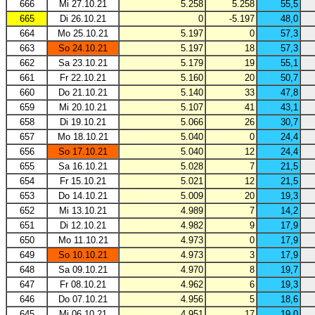
666
Mi 27.10.21
5.258
5.258
55,5
665
Di 26.10.21
0
-5.197
48,0
664
Mo 25.10.21
5.197
0
57,3
663
So 24.10.21
5.197
18
57,3
662
Sa 23.10.21
5.179
19
55,1
661
Fr 22.10.21
5.160
20
50,7
660
Do 21.10.21
5.140
33
47,8
659
Mi 20.10.21
5.107
41
43,1
658
Di 19.10.21
5.066
26
30,7
657
Mo 18.10.21
5.040
0
24,4
656
So 17.10.21
5.040
12
24,4
655
Sa 16.10.21
5.028
7
21,5
654
Fr 15.10.21
5.021
12
21,5
653
Do 14.10.21
5.009
20
19,3
652
Mi 13.10.21
4.989
7
14,2
651
Di 12.10.21
4.982
9
17,9
650
Mo 11.10.21
4.973
0
17,9
649
So 10.10.21
4.973
3
17,9
648
Sa 09.10.21
4.970
8
19,7
647
Fr 08.10.21
4.962
6
19,3
646
Do 07.10.21
4.956
5
18,6
645
Mi 06.10.21
4.951
17
19,0