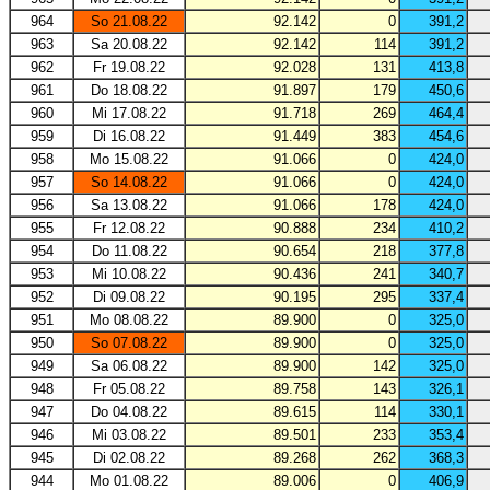
964
So 21.08.22
92.142
0
391,2
963
Sa 20.08.22
92.142
114
391,2
962
Fr 19.08.22
92.028
131
413,8
961
Do 18.08.22
91.897
179
450,6
960
Mi 17.08.22
91.718
269
464,4
959
Di 16.08.22
91.449
383
454,6
958
Mo 15.08.22
91.066
0
424,0
957
So 14.08.22
91.066
0
424,0
956
Sa 13.08.22
91.066
178
424,0
955
Fr 12.08.22
90.888
234
410,2
954
Do 11.08.22
90.654
218
377,8
953
Mi 10.08.22
90.436
241
340,7
952
Di 09.08.22
90.195
295
337,4
951
Mo 08.08.22
89.900
0
325,0
950
So 07.08.22
89.900
0
325,0
949
Sa 06.08.22
89.900
142
325,0
948
Fr 05.08.22
89.758
143
326,1
947
Do 04.08.22
89.615
114
330,1
946
Mi 03.08.22
89.501
233
353,4
945
Di 02.08.22
89.268
262
368,3
944
Mo 01.08.22
89.006
0
406,9