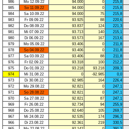
986
Mo 12.09.22
94.000
0
215,8
985
So 11.09.22
94.000
0
215,8
984
Sa 10.09.22
94.000
75
215,8
983
Fr 09.09.22
93.925
88
220,6
982
Do 08.09.22
93.837
124
221,3
981
Mi 07.09.22
93.713
140
215,1
980
Di 06.09.22
93.573
167
213,6
979
Mo 05.09.22
93.406
0
211,8
978
So 04.09.22
93.406
0
211,8
977
Sa 03.09.22
93.406
88
211,8
976
Fr 02.09.22
93.318
100
212,2
975
Do 01.09.22
93.218
93.218
209,3
974
Mi 31.08.22
0
-92.985
0,0
973
Di 30.08.22
92.985
164
226,4
972
Mo 29.08.22
92.821
0
247,1
971
So 28.08.22
92.821
0
247,1
970
Sa 27.08.22
92.821
87
247,1
969
Fr 26.08.22
92.734
94
255,9
968
Do 25.08.22
92.640
105
269,7
967
Mi 24.08.22
92.535
174
296,3
966
Di 23.08.22
92.361
219
330,5
965
Mo 22.08.22
92.142
0
391,2