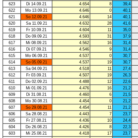
623
Di 14.09.21
4.654
8
39,4
622
Mo 13.09.21
4.646
0
40,1
621
So 12.09.21
4.646
14
40,1
620
Sa 11.09.21
4.632
28
41,6
619
Fr 10.09.21
4.604
11
35,0
618
Do 09.09.21
4.593
31
37,9
617
Mi 08.09.21
4.562
16
31,4
616
Di 07.09.21
4.546
9
31,4
615
Mo 06.09.21
4.537
0
30,7
614
So 05.09.21
4.537
19
30,7
613
Sa 04.09.21
4.518
11
27,4
612
Fr 03.09.21
4.507
19
26,3
611
Do 02.09.21
4.488
12
22,6
610
Mi 01.09.21
4.476
16
21,2
609
Di 31.08.21
4.460
6
21,5
608
Mo 30.08.21
4.454
0
21,2
607
So 29.08.21
4.454
11
21,2
606
Sa 28.08.21
4.443
7
23,7
605
Fr 27.08.21
4.436
10
24,4
604
Do 26.08.21
4.426
8
22,3
603
Mi 25.08.21
4.418
17
23,7