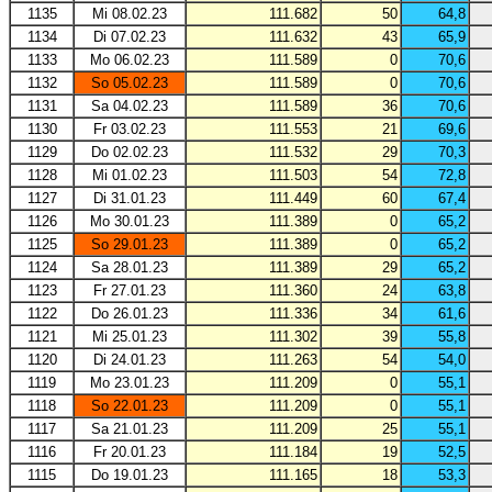
1135
Mi 08.02.23
111.682
50
64,8
1134
Di 07.02.23
111.632
43
65,9
1133
Mo 06.02.23
111.589
0
70,6
1132
So 05.02.23
111.589
0
70,6
1131
Sa 04.02.23
111.589
36
70,6
1130
Fr 03.02.23
111.553
21
69,6
1129
Do 02.02.23
111.532
29
70,3
1128
Mi 01.02.23
111.503
54
72,8
1127
Di 31.01.23
111.449
60
67,4
1126
Mo 30.01.23
111.389
0
65,2
1125
So 29.01.23
111.389
0
65,2
1124
Sa 28.01.23
111.389
29
65,2
1123
Fr 27.01.23
111.360
24
63,8
1122
Do 26.01.23
111.336
34
61,6
1121
Mi 25.01.23
111.302
39
55,8
1120
Di 24.01.23
111.263
54
54,0
1119
Mo 23.01.23
111.209
0
55,1
1118
So 22.01.23
111.209
0
55,1
1117
Sa 21.01.23
111.209
25
55,1
1116
Fr 20.01.23
111.184
19
52,5
1115
Do 19.01.23
111.165
18
53,3