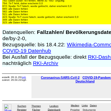
792: Daten außer 7ti-I fehlen, Werte zu "neu" ungültig
764: 7ti-T fehlt, daher erscheint 0,0
672: Spalte 7ti-T falsch, wurde gelöscht, daher erscheint 0,0
665: alle Daten fehlen
582: alle Daten fehlen
521: alle Daten fehlen
423: Spalte 7ti-T zuvor falsch, wurde gelöscht, daher erscheint 0,0
349: alle Daten fehlen
315: alle Daten fehlen
Datenquellen:
Fallzahlen/
Bevölkerungsdat
de/by-2-0,
Bezugsquelle: bis 18.4.22:
Wikimedia-Comm
COVID-19 Datenhub
Bei Ausfall der Bezugsquelle: direkt
RKI-Dash
nachträglich
RKI-Archiv
erstellt: 28.11.20/
zgh
Coronavirus-SARS-CoV-2
COVID-19-Pandemie
zuletzt: 26.04.22/zgh
Deutschland
Medien
Links
Daten
Suchen
Themen
Lexikon
Register
Fächer
Datenbank
Projekte
Dokumente