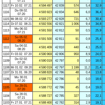
07:21
1117
Fr 10.02. 07:21
4 594 497
42 839
574
5,4
32,9
Do 09.02.
1116
4 593 923
42 834
646
6,0
36,4
07:20
1115
Mi 08.02. 07:21
4 593 277
42 828
721
6,7
30,4
1114
Di 07.02. 08:21
4 592 556
42 821
1 006
9,4
34,8
Mo 06.02.
1113
4 591 550
42 812
50
0,5
25,9
07:21
So 05.02.
1112
4 591 500
42 811
91
0,8
25,4
08:20
Sa 04.02.
1111
4 591 409
42 810
440
4,1
25,0
08:20
1110
Fr 03.02. 07:20
4 590 969
42 806
950
8,9
24,0
Do 02.02.
1109
4 590 019
42 797
0
0,0
18,0
07:20
1108
Mi 01.02. 09:20
4 590 019
42 797
1 199
11,2
21,4
1107
Di 31.01. 06:20
4 588 820
42 786
48
0,4
13,8
Mo 30.01.
1106
4 588 772
42 786
0
0,0
18,6
07:20
So 29.01.
1105
4 588 772
42 786
45
0,4
19,0
07:20
Sa 28.01.
1104
4 588 727
42 785
327
3,0
22,1
07:21
1103
Fr 27.01. 07:21
4 588 400
42 782
314
2,9
19,1