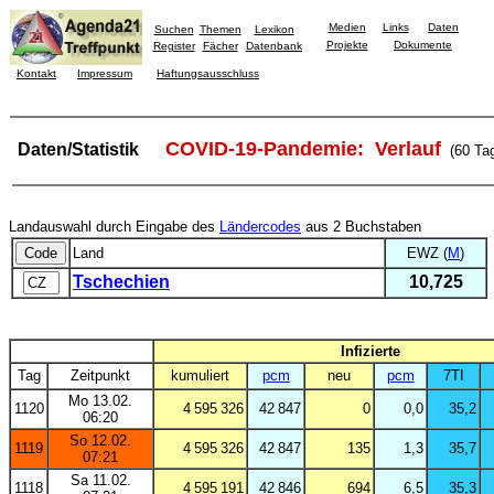
Medien
Links
Daten
Suchen
Themen
Lexikon
Projekte
Dokumente
Register
Fächer
Datenbank
Kontakt
Impressum
Haftungsausschluss
COVID-19-Pandemie: Verlauf
Daten/Statistik
(60 Ta
Landauswahl durch Eingabe des
Ländercodes
aus 2 Buchstaben
Land
EWZ (
M
)
Tschechien
10,725
Infizierte
Tag
Zeitpunkt
kumuliert
pcm
neu
pcm
7TI
Mo 13.02.
1120
4 595 326
42 847
0
0,0
35,2
06:20
So 12.02.
1119
4 595 326
42 847
135
1,3
35,7
07:21
Sa 11.02.
1118
4 595 191
42 846
694
6,5
35,3