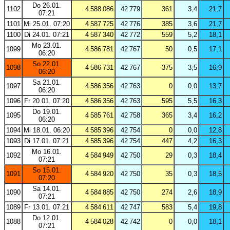
Do 26.01.
1102
4 588 086
42 779
361
3,4
21,7
07:21
1101
Mi 25.01. 07:20
4 587 725
42 776
385
3,6
21,7
1100
Di 24.01. 07:21
4 587 340
42 772
559
5,2
18,1
Mo 23.01.
1099
4 586 781
42 767
50
0,5
17,1
06:20
So 22.01.
1098
4 586 731
42 767
375
3,5
16,9
06:20
Sa 21.01.
1097
4 586 356
42 763
0
0,0
13,7
06:20
1096
Fr 20.01. 07:20
4 586 356
42 763
595
5,5
16,3
Do 19.01.
1095
4 585 761
42 758
365
3,4
16,2
06:20
1094
Mi 18.01. 06:20
4 585 396
42 754
0
0,0
12,8
1093
Di 17.01. 07:21
4 585 396
42 754
447
4,2
16,3
Mo 16.01.
1092
4 584 949
42 750
29
0,3
18,4
07:21
So 15.01.
1091
4 584 920
42 750
35
0,3
18,5
07:20
Sa 14.01.
1090
4 584 885
42 750
274
2,6
18,9
07:21
1089
Fr 13.01. 07:21
4 584 611
42 747
583
5,4
19,8
Do 12.01.
1088
4 584 028
42 742
0
0,0
18,1
07:21