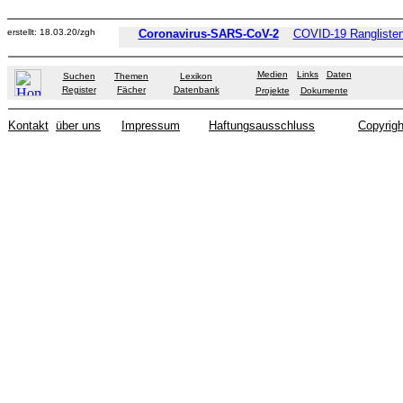
erstellt: 18.03.20/zgh
Coronavirus-SARS-CoV-2
COVID-19 Ranglisten
Medien
Links
Daten
Suchen
Themen
Lexikon
Register
Fächer
Datenbank
Projekte
Dokumente
Kontakt
über uns
Impressum
Haftungsausschluss
Copyrigh