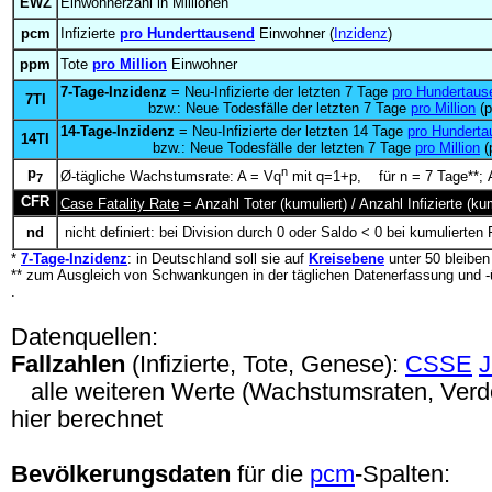
EWZ
Einwohnerzahl in Millionen
pcm
Infizierte
pro Hunderttausend
Einwohner (
Inzidenz
)
ppm
Tote
pro Million
Einwohner
7-Tage-Inzidenz
= Neu-Infizierte der letzten 7 Tage
pro Hundertaus
7TI
bzw.: Neue Todesfälle der letzten 7 Tage
pro Million
(p
14-Tage-Inzidenz
= Neu-Infizierte der letzten 14 Tage
pro Hunderta
14TI
bzw.: Neue Todesfälle der letzten 7 Tage
pro Million
(
p
n
Ø-tägliche Wachstumsrate: A = Vq
mit q=1+p, für n = 7 Tage**; A
7
CFR
Case Fatality Rate
= Anzahl Toter (kumuliert) / Anzahl Infizierte (
nd
nicht definiert: bei Division durch 0 oder Saldo < 0 bei kumulierten 
*
7-Tage-Inzidenz
: in Deutschland soll sie auf
Kreisebene
unter 50 bleibe
** zum Ausgleich von Schwankungen in der täglichen Datenerfassung und -
.
Datenquellen:
Fallzahlen
(Infizierte, Tote, Genese):
CSSE
alle weiteren Werte (Wachstumsraten, Verdop
hier berechnet
Bevölkerungsdaten
für die
pcm
-Spalten: