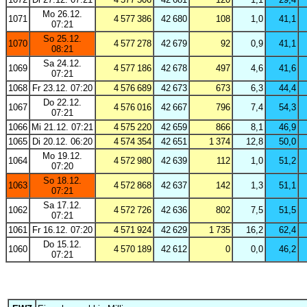
Mo 26.12.
1071
4 577 386
42 680
108
1,0
41,1
07:21
So 25.12.
1070
4 577 278
42 679
92
0,9
41,1
08:21
Sa 24.12.
1069
4 577 186
42 678
497
4,6
41,6
07:21
1068
Fr 23.12. 07:20
4 576 689
42 673
673
6,3
44,4
Do 22.12.
1067
4 576 016
42 667
796
7,4
54,3
07:21
1066
Mi 21.12. 07:21
4 575 220
42 659
866
8,1
46,9
1065
Di 20.12. 06:20
4 574 354
42 651
1 374
12,8
50,0
Mo 19.12.
1064
4 572 980
42 639
112
1,0
51,2
07:20
So 18.12.
1063
4 572 868
42 637
142
1,3
51,1
07:21
Sa 17.12.
1062
4 572 726
42 636
802
7,5
51,5
07:21
1061
Fr 16.12. 07:20
4 571 924
42 629
1 735
16,2
62,4
Do 15.12.
1060
4 570 189
42 612
0
0,0
46,2
07:21