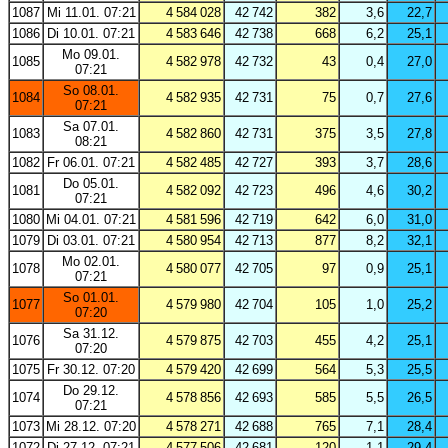
1087
Mi 11.01. 07:21
4 584 028
42 742
382
3,6
22,7
1086
Di 10.01. 07:21
4 583 646
42 738
668
6,2
25,1
Mo 09.01.
1085
4 582 978
42 732
43
0,4
27,0
07:21
So 08.01.
1084
4 582 935
42 731
75
0,7
27,6
07:21
Sa 07.01.
1083
4 582 860
42 731
375
3,5
27,8
08:21
1082
Fr 06.01. 07:21
4 582 485
42 727
393
3,7
28,6
Do 05.01.
1081
4 582 092
42 723
496
4,6
30,2
07:21
1080
Mi 04.01. 07:21
4 581 596
42 719
642
6,0
31,0
1079
Di 03.01. 07:21
4 580 954
42 713
877
8,2
32,1
Mo 02.01.
1078
4 580 077
42 705
97
0,9
25,1
07:21
So 01.01.
1077
4 579 980
42 704
105
1,0
25,2
07:20
Sa 31.12.
1076
4 579 875
42 703
455
4,2
25,1
07:20
1075
Fr 30.12. 07:20
4 579 420
42 699
564
5,3
25,5
Do 29.12.
1074
4 578 856
42 693
585
5,5
26,5
07:21
1073
Mi 28.12. 07:20
4 578 271
42 688
765
7,1
28,4
1072
Di 27.12. 07:21
4 577 506
42 681
120
1,1
29,4