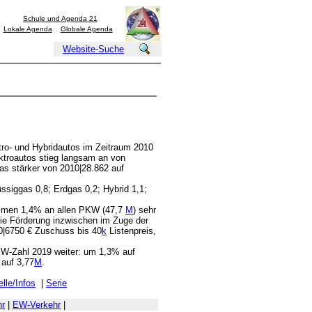
Schule und Agenda 21
Lokale Agenda
Globale Agenda
Website-Suche
ktro- und Hybridautos im Zeitraum 2010
ektroautos stieg langsam an von
as stärker von 2010|28.862 auf
üssiggas 0,8; Erdgas 0,2; Hybrid 1,1;
sammen 1,4% an allen PKW (47,7
M
) sehr
die Förderung inzwischen im Zuge der
00|6750 € Zuschuss bis 40
k
Listenpreis,
KW-Zahl 2019 weiter: um 1,3% auf
auf 3,77
M
.
lle/Infos
|
Serie
hr
|
EW-Verkehr
|