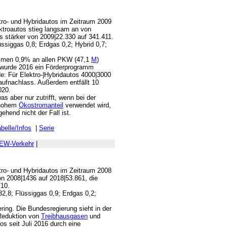
ktro- und Hybridautos im Zeitraum 2009
ektroautos stieg langsam an von
s stärker von 2009|22.330 auf 341.411.
üssiggas 0,8; Erdgas 0,2; Hybrid 0,7;
sammen 0,9% an allen PKW (47,1
M
)
, wurde 2016 ein Förderprogramm
de: Für Elektro-|Hybridautos 4000|3000
aufnachlass. Außerdem entfällt 10
020.
as aber nur zutrifft, wenn bei der
 hohem
Ökostromanteil
verwendet wird,
hend nicht der Fall ist.
belle/Infos
|
Serie
EW-Verkehr
|
ktro- und Hybridautos im Zeitraum 2008
on 2008|1436 auf 2018|53.861, die
710.
32,8; Flüssiggas 0,9; Erdgas 0,2;
ering. Die Bundesregierung sieht in der
 Reduktion von
Treibhausgasen
und
s seit Juli 2016 durch eine