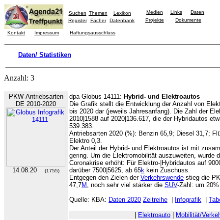
Medien
Links
Daten
Suchen
Themen
Lexikon
Projekte
Dokumente
Register
Fächer
Datenbank
Kontakt
Impressum
Haftungsausschluss
Daten/ Statistiken
Anzahl: 3
PKW-Antriebsarten
dpa-Globus 14111:
Hybrid- und Elektroautos
DE 2010-2020
Die Grafik stellt die Entwicklung der Anzahl von Ele
bis 2020 dar (jeweils Jahresanfang). Die Zahl der El
2010|1588 auf 2020|136.617, die der Hybridautos etw
539.383.
Antriebsarten 2020 (%): Benzin 65,9; Diesel 31,7; Fl
Elektro 0,3.
Der Anteil der Hybrid- und Elektroautos ist mit zu
gering. Um die Elektromobilität auszuweiten, wurde 
Coronakrise erhöht: Für Elektro-|Hybridautos auf 90
14.08.20
darüber 7500|5625, ab 65
k
kein Zuschuss.
(1755)
Entgegen den Zielen der
Verkehrswende
stieg die P
47,7
M
, noch sehr viel stärker die
SUV
-Zahl: um 20% 
Quelle: KBA:
Daten 2020
Zeitreihe
|
Infografik
|
Tabe
|
Elektroauto
|
Mobilität/Verke