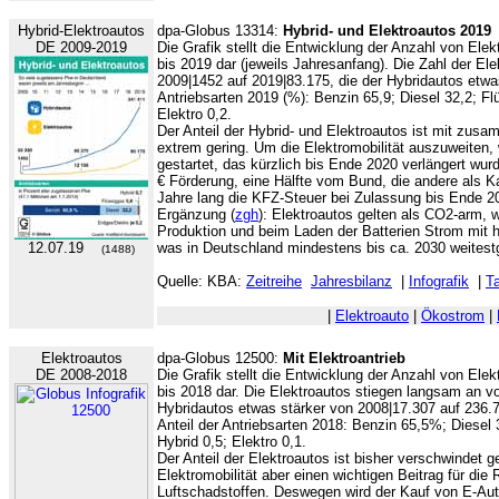
Hybrid-Elektroautos
dpa-Globus 13314:
Hybrid- und Elektroautos 2019
DE 2009-2019
Die Grafik stellt die Entwicklung der Anzahl von Ele
bis 2019 dar (jeweils Jahresanfang). Die Zahl der El
2009|1452 auf 2019|83.175, die der Hybridautos etwa
Antriebsarten 2019 (%): Benzin 65,9; Diesel 32,2; Fl
Elektro 0,2.
Der Anteil der Hybrid- und Elektroautos ist mit zu
extrem gering. Um die Elektromobilität auszuweiten
gestartet, das kürzlich bis Ende 2020 verlängert wur
€ Förderung, eine Hälfte vom Bund, die andere als K
Jahre lang die KFZ-Steuer bei Zulassung bis Ende 2
Ergänzung (
zgh
): Elektroautos gelten als CO2-arm, w
Produktion und beim Laden der Batterien Strom mit
12.07.19
was in Deutschland mindestens bis ca. 2030 weitestge
(1488)
Quelle: KBA:
Zeitreihe
Jahresbilanz
|
Infografik
|
Ta
|
Elektroauto
|
Ökostrom
|
Elektroautos
dpa-Globus 12500:
Mit Elektroantrieb
DE 2008-2018
Die Grafik stellt die Entwicklung der Anzahl von Ele
bis 2018 dar. Die Elektroautos stiegen langsam an v
Hybridautos etwas stärker von 2008|17.307 auf 236.
Anteil der Antriebsarten 2018: Benzin 65,5%; Diesel 
Hybrid 0,5; Elektro 0,1.
Der Anteil der Elektroautos ist bisher verschwindet g
Elektromobilität aber einen wichtigen Beitrag für die
Luftschadstoffen. Deswegen wird der Kauf von E-Auto