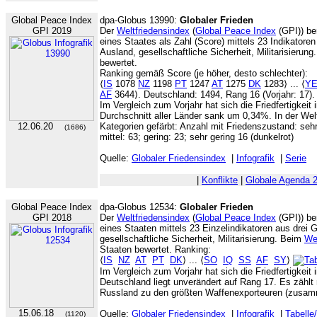
Global Peace Index
dpa-Globus 13990:
Globaler Frieden
GPI 2019
Der
Weltfriedensindex
(
Global Peace Index
(GPI)) be
eines Staates als Zahl (Score) mittels 23 Indikatoren
Ausland, gesellschaftliche Sicherheit, Militarisierun
bewertet.
Ranking gemäß Score (je höher, desto schlechter):
⟨
IS
1078
NZ
1198
PT
1247
AT
1275
DK
1283⟩ ... ⟨
Y
AF
3644⟩. Deutschland: 1494, Rang 16 (Vorjahr: 17).
Im Vergleich zum Vorjahr hat sich die Friedfertigkeit 
Durchschnitt aller Länder sank um 0,34%. In der Wel
12.06.20
Kategorien gefärbt: Anzahl mit Friedenszustand: sehr
(1686)
mittel: 63; gering: 23; sehr gering 16 (dunkelrot)
Quelle:
Globaler Friedensindex
|
Infografik
|
Serie
|
Konflikte
|
Globale Agenda 
Global Peace Index
dpa-Globus 12534:
Globaler Frieden
GPI 2018
Der
Weltfriedensindex
(
Global Peace Index
(GPI)) be
eines Staaten mittels 23 Einzelindikatoren aus drei 
gesellschaftliche Sicherheit, Militarisierung. Beim
We
Staaten bewertet. Ranking:
⟨
IS
NZ
AT
PT
DK
⟩ ... ⟨
SO
IQ
SS
AF
SY
⟩
Im Vergleich zum Vorjahr hat sich die Friedfertigkeit 
Deutschland liegt unverändert auf Rang 17. Es zählt
Russland zu den größten Waffenexporteuren (zusamm
15.06.18
Quelle:
Globaler Friedensindex
|
Infografik
|
Tabelle
(1120)