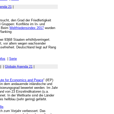
genda 21
|
sucht, den Grad der Friedfertigkeit
 Gruppen: Konflikte im In- und
g. Beim
Weltfriedensindex 2017
wurden
 Ranking:
.
bei 93|68 Staaten erhöht|verringert.
t, vor allem wegen wachsender
sefreiheit. Deutschland liegt auf Rang
nfos
|
Serie
|
|
Globale Agenda 21
|
tute for Economics and Peace
" (IEP)
, in dem andauernde inländische und
arisierungsgrad bewertet werden. Im Jahr
d von 23 Einzelindikatoren (u.a.
hnet. In der Weltkarte sind die Länder
 hellblau (sehr gering) gefärbt.
.
ich zum Vorjahr verbessert. Das