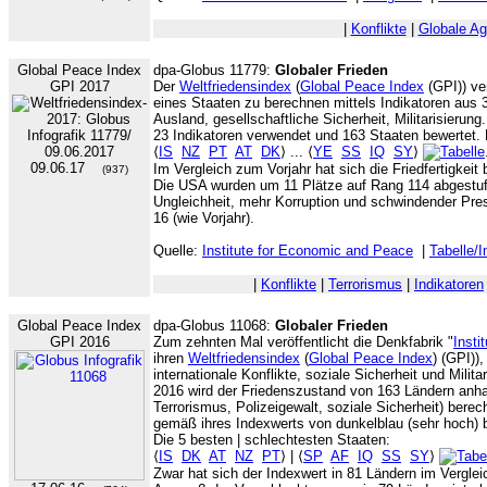
|
Konflikte
|
Globale A
Global Peace Index
dpa-Globus 11779:
Globaler Frieden
GPI 2017
Der
Weltfriedensindex
(
Global Peace Index
(GPI)) ver
eines Staaten zu berechnen mittels Indikatoren aus 3
Ausland, gesellschaftliche Sicherheit, Militarisierun
23 Indikatoren verwendet und 163 Staaten bewertet.
⟨
IS
NZ
PT
AT
DK
⟩ ... ⟨
YE
SS
IQ
SY
⟩
09.06.17
Im Vergleich zum Vorjahr hat sich die Friedfertigkeit 
(937)
Die USA wurden um 11 Plätze auf Rang 114 abgestuf
Ungleichheit, mehr Korruption und schwindender Pres
16 (wie Vorjahr).
Quelle:
Institute for Economic and Peace
|
Tabelle/I
|
Konflikte
|
Terrorismus
|
Indikatoren
Global Peace Index
dpa-Globus 11068:
Globaler Frieden
GPI 2016
Zum zehnten Mal veröffentlicht die Denkfabrik "
Insti
ihren
Weltfriedensindex
(
Global Peace Index
) (GPI))
internationale Konflikte, soziale Sicherheit und Milit
2016 wird der Friedenszustand von 163 Ländern anhan
Terrorismus, Polizeigewalt, soziale Sicherheit) berec
gemäß ihres Indexwerts von dunkelblau (sehr hoch) bis
Die 5 besten | schlechtesten Staaten:
⟨
IS
DK
AT
NZ
PT
⟩ | ⟨
SP
AF
IQ
SS
SY
⟩
Zwar hat sich der Indexwert in 81 Ländern im Vergle