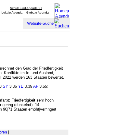
Schule und Agenda 21
Lokale Agenda
Globale Agenda
Website-Suche
rechnet den Grad der Friedfertigkeit
n: Konflikte im In- und Ausland,
GPI 2022 werden 163 Staaten bewertet.
28
SY
3,36
YE
3,39
AF
3,55⟩
färbt: Friedfertigkeit sehr hoch
r gering (dunkelrot): 14.
in 90|71 Staaten erhöht|verringert,
oren
|