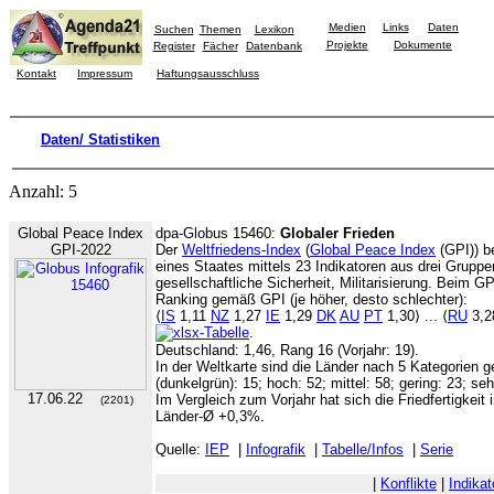
Medien
Links
Daten
Suchen
Themen
Lexikon
Projekte
Dokumente
Register
Fächer
Datenbank
Kontakt
Impressum
Haftungsausschluss
Daten/ Statistiken
Anzahl: 5
Global Peace Index
dpa-Globus 15460:
Globaler Frieden
GPI-2022
Der
Weltfriedens-Index
(
Global Peace Index
(GPI)) be
eines Staates mittels 23 Indikatoren aus drei Gruppe
gesellschaftliche Sicherheit, Militarisierung. Beim 
Ranking gemäß GPI (je höher, desto schlechter):
⟨
IS
1,11
NZ
1,27
IE
1,29
DK
AU
PT
1,30⟩ ... ⟨
RU
3,
.
Deutschland: 1,46, Rang 16 (Vorjahr: 19).
In der Weltkarte sind die Länder nach 5 Kategorien ge
(dunkelgrün): 15; hoch: 52; mittel: 58; gering: 23; seh
17.06.22
Im Vergleich zum Vorjahr hat sich die Friedfertigkeit 
(2201)
Länder-Ø +0,3%.
Quelle:
IEP
|
Infografik
|
Tabelle/Infos
|
Serie
|
Konflikte
|
Indikat