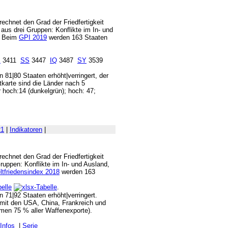
rechnet den Grad der Friedfertigkeit
 aus drei Gruppen: Konflikte im In- und
g. Beim
GPI 2019
werden 163 Staaten
E
3411
SS
3447
IQ
3487
SY
3539
in 81|80 Staaten erhöht|verringert, der
tkarte sind die Länder nach 5
 hoch:14 (dunkelgrün); hoch: 47;
21
|
Indikatoren
|
rechnet den Grad der Friedfertigkeit
Gruppen: Konflikte im In- und Ausland,
ltfriedensindex 2018
werden 163
.
in 71|92 Staaten erhöht|verringert.
 mit den USA, China, Frankreich und
en 75 % aller Waffenexporte).
/Infos
|
Serie