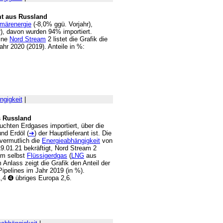
mt aus Russland
imärenergie
(-8,0% ggü. Vorjahr),
), davon wurden 94% importiert.
line
Nord Stream
2 listet die Grafik die
hr 2020 (2019). Anteile in %:
ngigkeit
|
s Russland
chten Erdgases importiert, über die
nd Erdöl (
➔
) der Hauptlieferant ist. Die
vermutlich die
Energieabhängigkeit
von
9.01.21 bekräftigt, Nord Stream 2
um selbst
Flüssigerdgas
(
LNG
aus
Anlass zeigt die Grafik den Anteil der
ipelines im Jahr 2019 (in %).
4 ➍ übriges Europa 2,6.