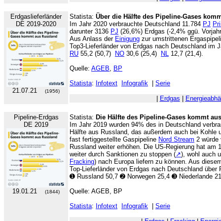
Erdgaslieferländer
Statista:
Über die Hälfte des Pipeline-Gases kom
DE 2019-2020
Im Jahr 2020 verbrauchte Deutschland 11.784
PJ
Pr
darunter 3136
PJ
(26,6%) Erdgas (-2,4% ggü. Vorjahr
Aus Anlass der
Einigung
zur umstrittenen Ergaspipe
Top3-Lieferländer von Erdgas nach Deutschland im Ja
RU
55,2 (50,7)
NO
30,6 (25,4)
NL
12,7 (21,4).
Quelle:
AGEB
,
BP
Statista
:
Infotext
Infografik
|
Serie
21.07.21
(1956)
|
Erdgas
|
Energieabhä
Pipeline-Erdgas
Statista:
Die Hälfte des Pipeline-Gases kommt au
DE 2019
Im Jahr 2019 wurden 94% des in Deutschland verbrau
Hälfte aus Russland, das außerdem auch bei Kohle u
fast fertiggestellte Gaspipeline
Nord Stream
2 würde 
Russland weiter erhöhen. Die US-Regierung hat am 1
weiter durch Sanktionen zu stoppen (
↗
), wohl auch 
Fracking
) nach Europa liefern zu können. Aus diesem 
Top-Lieferländer von Erdgas nach Deutschland über P
➊ Russland 50,7 ➋ Norwegen 25,4 ➌ Niederlande 21,
19.01.21
Quelle: AGEB, BP
(1844)
Statista
:
Infotext
Infografik
|
Serie