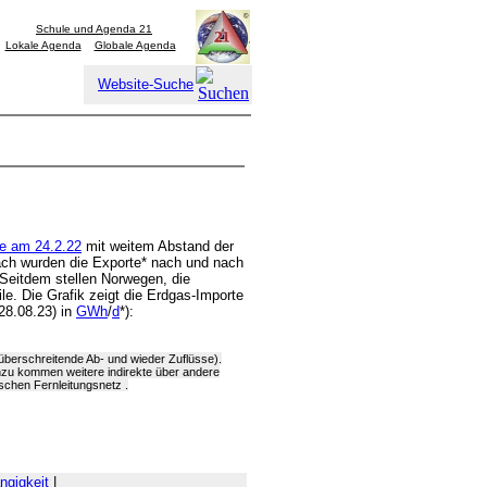
Schule und Agenda 21
Lokale Agenda
Globale Agenda
Website-Suche
ne am 24.2.22
mit weitem Abstand der
ach wurden die Exporte* nach und nach
 Seitdem stellen Norwegen, die
le. Die Grafik zeigt die Erdgas-Importe
28.08.23) in
GWh
/
d
*):
überschreitende Ab- und wieder Zuflüsse).
nzu kommen weitere indirekte über andere
chen Fernleitungsnetz .
ngigkeit
|