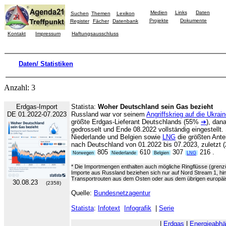
Medien
Links
Daten
Suchen
Themen
Lexikon
Projekte
Dokumente
Register
Fächer
Datenbank
Kontakt
Impressum
Haftungsausschluss
Daten/ Statistiken
Anzahl: 3
Erdgas-Import
Statista:
Woher Deutschland sein Gas bezieht
DE 01.2022-07.2023
Russland war vor seinem
Angriffskrieg auf die Ukrai
größte Erdgas-Lieferant Deutschlands (55%
➔
), dan
gedrosselt und Ende 08.2022 vollständig eingestellt.
Niederlande und Belgien sowie
LNG
die größten Antei
nach Deutschland von 01.2022 bis 07.2023, zuletzt (
805
610
307
216 .
Norwegen
Niederlande
Belgien
LNG
* Die Importmengen enthalten auch mögliche Ringflüsse (grenz
Importe aus Russland beziehen sich nur auf Nord Stream 1, hi
Transportrouten aus dem Osten oder aus dem übrigen europäis
30.08.23
(2358)
Quelle:
Bundesnetzagentur
Statista
:
Infotext
Infografik
|
Serie
|
Erdgas
|
Energieabhä