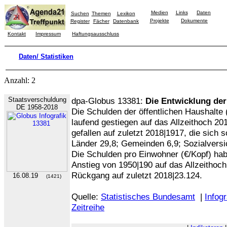
Medien
Links
Daten
Suchen
Themen
Lexikon
Projekte
Dokumente
Register
Fächer
Datenbank
Kontakt
Impressum
Haftungsausschluss
Daten/ Statistiken
Anzahl: 2
Staatsverschuldung
dpa-Globus 13381:
Die Entwicklung de
DE 1958-2018
Die Schulden der öffentlichen Haushalte 
laufend gestiegen auf das Allzeithoch 2
gefallen auf zuletzt 2018|1917, die sich s
Länder 29,8; Gemeinden 6,9; Sozialversi
Die Schulden pro Einwohner (€/Kopf) habe
Anstieg von 1950|190 auf das Allzeithoc
Rückgang auf zuletzt 2018|23.124.
16.08.19
(1421)
Quelle:
Statistisches Bundesamt
|
Infogr
Zeitreihe