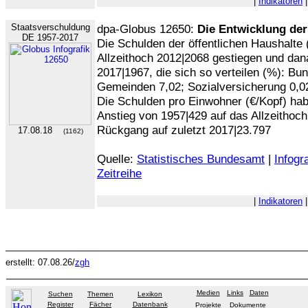
|
Indikatoren
|
Staatsverschuldung
dpa-Globus 12650:
Die Entwicklung de
DE 1957-2017
Die Schulden der öffentlichen Haushalte 
Allzeithoch 2012|2068 gestiegen und dana
2017|1967, die sich so verteilen (%): Bu
Gemeinden 7,02; Sozialversicherung 0,0
Die Schulden pro Einwohner (€/Kopf) habe
Anstieg von 1957|429 auf das Allzeithoc
Rückgang auf zuletzt 2017|23.797
17.08.18
(1162)
Quelle:
Statistisches Bundesamt
|
Infogra
Zeitreihe
|
Indikatoren
|
erstellt: 07.08.26/
zgh
Medien
Links
Daten
Suchen
Themen
Lexikon
Register
Fächer
Datenbank
Projekte
Dokumente