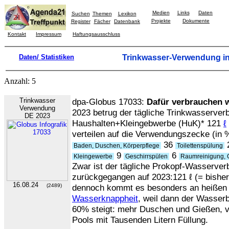
Medien
Links
Daten
Suchen
Themen
Lexikon
Projekte
Dokumente
Register
Fächer
Datenbank
Kontakt
Impressum
Haftungsausschluss
Daten/ Statistiken
Trinkwasser-Verwendung i
Anzahl: 5
Trinkwasser
dpa-Globus 17033:
Dafür verbrauchen 
Verwendung
2023 betrug der tägliche Trinkwasserver
DE 2023
Haushalten+Kleingebwerbe (HuK)* 121
ℓ
verteilen auf die Verwendungszecke (in 
36
Baden, Duschen, Körperpflege
Toilettenspülung
9
6
Kleingewerbe
Geschirrspülen
Raumreinigung, 
Zwar ist der tägliche Prokopf-Wasserve
zurückgegangen auf 2023:121 ℓ (= bisher
16.08.24
(2489)
dennoch kommt es besonders an heißen
Wasserknappheit
, weil dann der Wasser
60% steigt: mehr Duschen und Gießen, 
Pools mit Tausenden Litern Füllung.