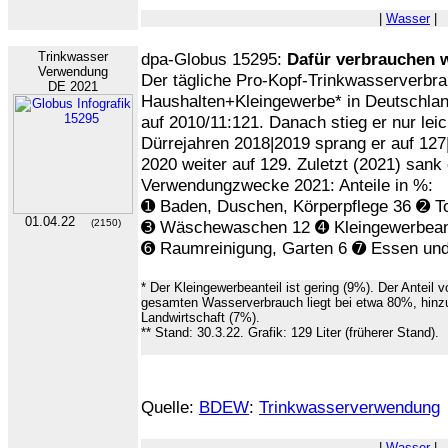
|
Wasser
|
Trinkwasser
dpa-Globus 15295:
Dafür verbrauchen 
Verwendung
Der tägliche Pro-Kopf-Trinkwasserverbra
DE 2021
Haushalten+Kleingewerbe* in Deutschland
auf 2010/11:121. Danach stieg er nur leic
Dürrejahren 2018|2019 sprang er auf 127
2020 weiter auf 129. Zuletzt (2021) sank 
Verwendungzwecke 2021: Anteile in %:
➊ Baden, Duschen, Körperpflege 36 ➋ To
01.04.22
(2150)
➌ Wäschewaschen 12 ➍ Kleingewerbeant
➏ Raumreinigung, Garten 6 ➐ Essen und
* Der Kleingewerbeanteil ist gering (9%). Der Antei
gesamten Wasserverbrauch liegt bei etwa 80%, hinz
Landwirtschaft (7%).
** Stand: 30.3.22. Grafik: 129 Liter (früherer Stand).
Quelle:
BDEW
:
Trinkwasserverwendung
|
Wasser
|