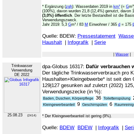
* Ergänzung (
zgh
): Wasserdaten 2019 in
km³
(=
G
m³
(100%), davon wurden 21,8 (12,4%) genutzt, davon 16
(3,0%) öffentlich
. Der letzte Bestandteil ist die Bas
Verwendungszweck.
Jahr 2019: 5,3
G
m³ / 83
M
Einwohner / 365
d
= 175
ℓ
Quelle: BDEW:
Pressestatement
Wasser
Haushalt
|
Infografik
|
Serie
|
Wasser
|
Trinkwasser
dpa-Globus 16317:
Dafür verbrauchen 
Verwendung
Der tägliche Trinkwasserverbrauch pro K
DE 2022
Haushalten+Kleingebwerbe* ist seit den
129|127 gesunken auf zuletzt (2022) 125, 
Verwendungszecke (in %):
36
Baden, Duschen, Körperpflege
Toilettenspülung
9
6
Kleingewerbeanteil
Geschirrspülen
Raumreinig
25.08.23
(2414)
* Der Kleingewerbeanteil ist gering (9%).
Quelle:
BDEW
BDEW
|
Infografik
|
Ser