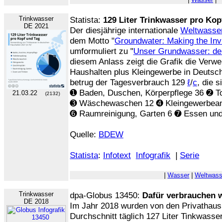
Trinkwasser
Statista:
129 Liter Trinkwasser pro Kop
DE 2021
Der diesjährige internationale
Weltwasse
dem Motto "
Groundwater: Making the Invi
umformuliert zu "
Unser Grundwasser: der
diesem Anlass zeigt die Grafik die Verw
Haushalten plus Kleingewerbe in Deutsch
betrug der Tagesverbrauch 129
ℓ
/
c
, die s
➊ Baden, Duschen, Körperpflege 36 ➋ To
21.03.22
(2132)
➌ Wäschewaschen 12 ➍ Kleingewerbeant
➏ Raumreinigung, Garten 6 ➐ Essen und
Quelle:
BDEW
Statista
:
Infotext
Infografik
|
Serie
|
Wasser
|
Weltwass
Trinkwasser
dpa-Globus 13450:
Dafür verbrauchen 
DE 2018
Im Jahr 2018 wurden von den Privathaus
Durchschnitt täglich 127 Liter Tinkwasse