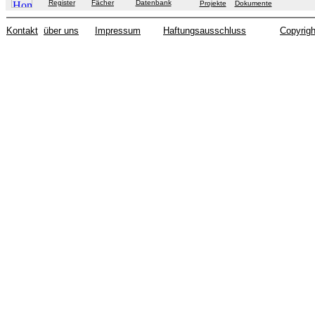
Register
Fächer
Datenbank
Projekte
Dokumente
Kontakt
über uns
Impressum
Haftungsausschluss
Copyrigh