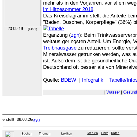
mehr als in den Vorjahren, vor allem we
im Hitzesommer 2018
.
Das Kreisdiagramm stellt die Anteile b
"Baden, Duschen, Körperpflege" (36%) bi
20.09.19
(1491)
Ergänzung (
zgh
): Beim Trinkwasserverbr
weitaus geringsten Anteil. Um Energie, 
Treibhausgase
zu reduzieren, sollte verst
Mineralwasser getrunken werden, was au
ist. Außerdem ist die gesundheitliche Qu
Deutschland oft besser als von Mineralw
Quelle:
BDEW
|
Infografik
|
Tabelle/Info
|
Wasser
|
Gesund
erstellt: 08.08.26/
zgh
Medien
Links
Daten
Suchen
Themen
Lexikon