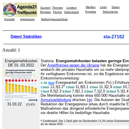
Medien
Links
Daten
Suchen
Themen
Lexikon
Projekte
Dokumente
Register
Fächer
Datenbank
Kontakt
Impressum
Haftungsausschluss
Daten/ Statistiken
sta-27162
Anzahl: 1
Energiemehrkosten
Statista:
Energiemehrkosten belasten geringe Ei
DE 01.-03.2022
Der
Angriffskrieg gegen die Ukraine
hat die Energiepr
wodurch die privaten Haushalte um so mehr überpropor
ihr verfügbares Einkommen ist, so die Ergebnisse ei
Einkommensverteilung:
Energieanteil am Einkommen (%) | Erhöhun
1.-10.
Dezil
13,3|3,2*
11,8|3,1
11,3|2,9
10,
1.Dezil
2.Dezil
3.Dezil
4.Dezil
8,5|2,3
7,8|2,1
7,1|2,0
5,3|1,4
7.Dezil
8.Dezil
9.Dezil
10.Dezil
Die Mehrbelastung könnte etwa 600.000 Haushalte un
Armutsgefährdung
drücken (
➔
). Die Autoren der Stu
31.03.22
Reduktion der Energiepreise (etwa durch staatliche Ei
(2145)
Maßnahmen das dringend erforderliche Energiespar
sie direkte Hilfen für bedürftige Haushalte.
* Lesebeispiel: Das 1.Dezil gibt im Durchschnitt 13,3% seines Einkommens
als im Januar 2020.