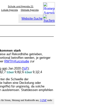
Schule und Agenda 21
Lokale Agenda
Globale Agenda
Website-Suche
nkommen stark
eise auf Rekordhöhe getrieben,
tional betroffen werden, je geringer
ner
RWTH-Kurzstudie
zur
g ggü.Jan.2020 (
%P
):
3|2,7
9,8|2,6
9,1|2,4
5.Dezil
6.Dezil
 .
ter die Schwelle der
die halten eine Deckelung oder
ngriffe) für ungünstig, da solche
en ausbremsen. Stattdessen empfehlen
 für Strom, Heizung und Kraftstoffe aus,
3,2%P
mehr