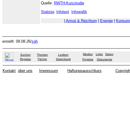
Quelle:
RWTH-Kurzstudie
Statista
:
Infotext
Infografik
|
Armut & Reichtum
|
Energie
|
Konsum 
erstellt: 09.08.26/
zgh
Medien
Links
Daten
Suchen
Themen
Lexikon
Register
Fächer
Datenbank
Projekte
Dokumente
Kontakt
über uns
Impressum
Haftungsausschluss
Copyrigh