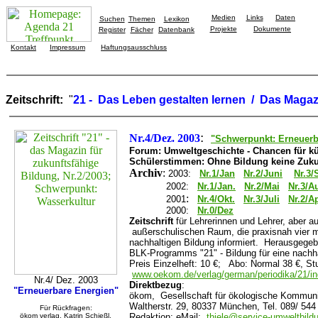
Medien
Links
Daten
Suchen
Themen
Lexikon
Projekte
Dokumente
Register
Fächer
Datenbank
Kontakt
Impressum
Haftungsausschluss
Zeitschrift:
"
21 - Das Leben gestalten lernen / Das Magaz
:
Nr.4/Dez. 2003
"Schwerpunkt: Erneuerb
Forum: Umweltgeschichte - Chancen für k
Schülerstimmen: Ohne Bildung keine Zuku
Archiv
:
2003:
Nr.1/Jan
Nr.2/Juni
Nr.3/
2002:
Nr.1/Jan.
Nr.2/Mai
Nr.3/A
:
2001
Nr.4/Okt.
Nr.3/Juli
Nr.2/Ap
2000:
Nr.0/Dez
Zeitschrift
für Lehrerinnen und Lehrer, aber a
außerschulischen Raum, die praxisnah vier ma
nachhaltigen Bildung informiert. Herausgegeb
BLK-Programms "21" - Bildung für eine nachha
Preis Einzelheft: 10 €; Abo: Normal 38 €, Stu
www.oekom.de/verlag/german/periodika/21/i
Nr.4/ Dez. 2003
Direktbezug
:
"Erneuerbare Energien"
ökom, Gesellschaft für ökologische Kommun
Waltherstr. 29, 80337 München, Tel. 089/ 544
Für Rückfragen:
ökom verlag, Katrin Schießl,
Redaktion: eMail:
thiele@service-umweltbild