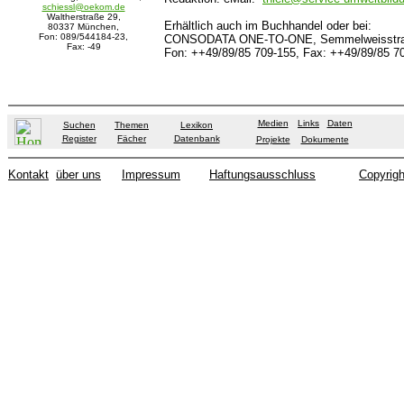
schiessl@oekom.de
Waltherstraße 29,
Erhältlich auch im Buchhandel oder bei:
80337 München,
Fon: 089/544184-23,
CONSODATA ONE-TO-ONE, Semmelweisstraße
Fax: -49
Fon: ++49/89/85 709-155, Fax: ++49/89/85 7
Medien
Links
Daten
Suchen
Themen
Lexikon
Register
Fächer
Datenbank
Projekte
Dokumente
Kontakt
über uns
Impressum
Haftungsausschluss
Copyrigh