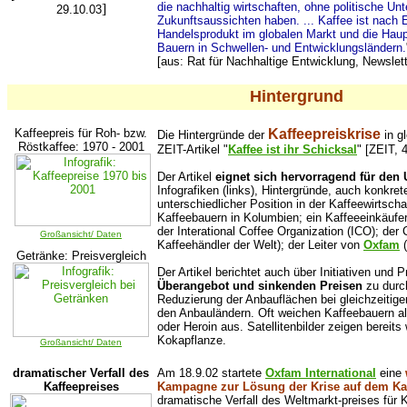
die nachhaltig wirtschaften, ohne politische Un
]
29.10.03
Zukunftsaussichten haben. ... Kaffee ist nach 
Handelsprodukt im globalen Markt und die Haup
Bauern in Schwellen- und Entwicklungsländern.
[aus: Rat für Nachhaltige Entwicklung, Newslet
Hintergrund
Kaffeepreis für Roh- bzw.
Kaffeepreiskrise
Die Hintergründe der
in gl
Röstkaffee: 1970 - 2001
ZEIT-Artikel "
Kaffee ist ihr Schicksal
" [ZEIT, 
Der Artikel
eignet sich hervorragend für den 
Infografiken (links), Hintergründe, auch konkr
unterschiedlicher Position in der Kaffeewirtscha
Kaffeebauern in Kolumbien; ein Kaffeeeinkäufer
der Interational Coffee Organization (ICO); de
Großansicht/ Daten
Kaffeehändler der Welt); der Leiter von
Oxfam
(
Getränke: Preisvergleich
Der Artikel berichtet auch über Initiativen und P
Überangebot und sinkenden Preisen
zu durc
Reduzierung der Anbauflächen bei gleichzeitiger
den Anbauländern. Oft weichen Kaffeebauern al
oder Heroin aus. Satellitenbilder zeigen berei
Kokapflanze.
Großansicht/ Daten
dramatischer Verfall des
Am 18.9.02 startete
Oxfam International
eine
Kaffeepreises
Kampagne zur Lösung der Krise auf dem Kaf
dramatische Verfall des Weltmarkt-preises für 