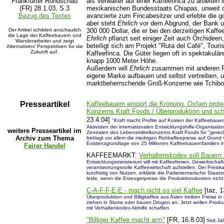
Frankfurter Rundschau
als Verwalter auf einer Kaffeefinca zu arbeiten 
(FR) 28.1.03, S.3
mexikanischen Bundesstaats Chiapas, unweit 
Bezug des Textes
avancierte zum Fincabesitzer und erlebte die g
aber steht
Ehrlich
vor dem Abgrund, der Bank un
Der Artikel schildert anschaulich
300 000 Dollar, die er bei den derzeitigen Kaff
die Lage der Kaffeebauern und
Ehrlich
pflanzt seit einiger Zeit auch Orchideen
Wanderarbeiter und zeigt
beteiligt sich am Projekt "Ruta del Café", Touri
Alternativen/ Perspektiven für die
Zukunft auf.
Kaffeefinca. Die Güter liegen oft in spektakulär
knapp 1000 Meter Höhe.
Außerdem will
Ehrlich
zusammen mit anderen Fi
eigene Marke aufbauen und selbst vertreiben,
marktbeherrschende Groß-Konzerne wie Tchib
Presseartikel
Kaffeebauern empört die Krönung. Oxfam protest
Konzerns Kraft Foods / Überproduktion und sch
23.4.04]
"Kraft macht Profite auf Kosten der Kaffeebaue
Aktivisten der internationalen Entwicklungshilfe-Organisat
weitere Presseartikel im
Zentralen des Lebensmittelkonzerns Kraft Foods für "ger
Archiv zum Thema
beklagt vor allem die niedrigen Rohkaffeepreise auf Grund
Existenzgrundlage von 25 Millionen Kaffeebauernfamilien i
Fairer Handel
KAFFEEMARKT:
Verhaltenskodex soll Bauern
Entwicklungsministerium will mit Kaffeefirmen, Gewerkschaf
verantwortungsvolle Kaffeewirtschaft aufstellen. Der Preisk
kurzfristig von Nutzen, erklärte die Parlamentarische Staats
leide, wenn die Erzeugerpreise die Produktionskosten nich
C-A-F-F-E-E - mach nicht so viel Kaffee
[taz, 1
Überproduktion und Billigkaffee aus Asien treiben Preise in
ziehen in Slums oder bauen Drogen an. Jetzt wollen Produz
mit Verhaltenkodex Abhilfe schaffen
"Billiger Kaffee macht arm"
[FR, 16.8.03]
Seit Ja