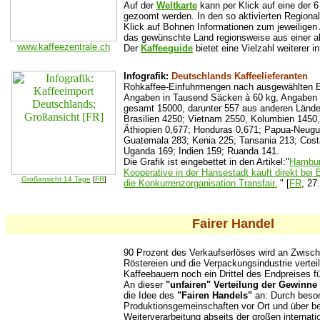
Auf der
Weltkarte
kann per Klick auf eine der 6
gezoomt werden. In den so aktivierten Regional
Klick auf Bohnen Informationen zum jeweiligen 
das gewünschte Land regionsweise aus einer al
www.kaffeezentrale.ch
Der
Kaffeeguide
bietet eine Vielzahl weiterer i
Infografik:
Deutschlands Kaffeelieferanten
Rohkaffee-Einfuhrmengen nach ausgewählten E
Angaben in Tausend Säcken à 60 kg, Angaben 
gesamt 15000, darunter 557 aus anderen Länder
Brasilien 4250; Vietnam 2550, Kolumbien 1450,
Äthiopien 0,677; Honduras 0,671; Papua-Neugui
Guatemala 283; Kenia 225; Tansania 213; Cost
Uganda 169; Indien 159; Ruanda 141.
Die Grafik ist eingebettet in den Artikel:"
Hamburg
Kooperative in der Hansestadt kauft direkt bei B
Großansicht 14 Tage
[
FR
]
die Konkurrenzorganisation Transfair.
" [
FR
, 27
Fairer Handel
90 Prozent des Verkaufserlöses wird an Zwisch
Röstereien und die Verpackungsindustrie vertei
Kaffeebauern noch ein Drittel des Endpreises f
An dieser
"unfairen" Verteilung der Gewinne
die Idee des
"Fairen Handels"
an: Durch beson
Produktionsgemeinschaften vor Ort und über b
Weiterverarbeitung abseits der großen internati