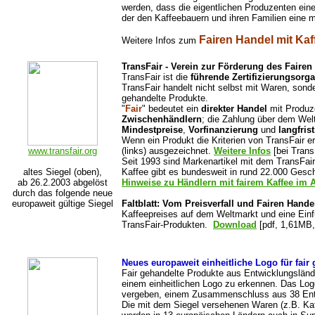
werden, dass die eigentlichen Produzenten ein
der den Kaffeebauern und ihren Familien eine 
Fairen Handel mit Kaf
Weitere Infos zum
TransFair - Verein zur Förderung des Fairen
TransFair ist die
führende Zertifizierungsorg
TransFair handelt nicht selbst mit Waren, sonder
gehandelte Produkte.
"
Fair
" bedeutet ein
direkter Handel
mit Produz
Zwischenhändlern
; die Zahlung über dem Wel
Mindestpreise
,
Vorfinanzierung
und
langfris
Wenn ein Produkt die Kriterien von TransFair er
www.transfair.org
(links) ausgezeichnet.
Weitere Infos
[bei Trans
Seit 1993 sind Markenartikel mit dem TransFai
altes Siegel (oben),
Kaffee gibt es bundesweit in rund 22.000 Gesc
ab 26.2.2003 abgelöst
Hinweise zu Händlern mit fairem Kaffee im 
durch das folgende neue
europaweit gültige Siegel
Faltblatt:
Vom Preisverfall und Fairen Hande
Kaffeepreises auf dem Weltmarkt und eine Einf
TransFair-Produkten.
Download
[pdf, 1,61MB, 
Neues europaweit einheitliche Logo für fair
Fair gehandelte Produkte aus Entwicklungsländ
einem einheitlichen Logo zu erkennen. Das Log
vergeben, einem Zusammenschluss aus 38 Entw
Die mit dem Siegel versehenen Waren (z.B. Ka