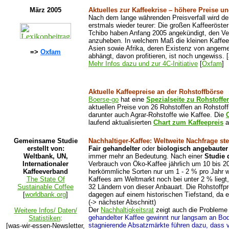
März 2005
Aktuelles zur Kaffeekrise – höhere Preise u
Nach dem lange währenden Preisverfall wird de
erstmals wieder teurer: Die großen Kaffeeröste
Tchibo haben Anfang 2005 angekündigt, den Ve
anzuheben. In welchem Maß die kleinen Kaffee
Asien sowie Afrika, deren Existenz von angeme
=>
Oxfam
abhängt, davon profitieren, ist noch ungewiss. 
Mehr Infos dazu und zur 4C-Initiative
[
Oxfam
]
Aktuelle Kaffeepreise an der Rohstoffbörse
Boerse-go
hat eine
Spezialseite zu Rohstoffe
aktuellen Preise von 26 Rohstoffen an Rohstof
darunter auch Agrar-Rohstoffe wie Kaffee. Die
laufend aktualisierten
Chart zum Kaffeepreis
a
Gemeinsame Studie
Nachhaltiger-Kaffee: Weltweite Nachfrage ste
erstellt von:
Fair gehandelter
oder
biologisch angebauter
Weltbank, UN,
immer mehr an Bedeutung. Nach einer
Studie 
Internationaler
Verbrauch von Öko-Kaffee jährlich um 10 bis 2
Kaffeeverband
herkömmliche Sorten nur um 1 - 2 % pro Jahr w
The State Of
Kaffees am Weltmarkt noch bei unter 2 % liegt, 
Sustainable Coffee
32 Ländern von dieser Anbauart. Die Rohstoffpr
[
worldbank.org
]
dagegen auf einem historischen Tiefstand, da 
(-> nächster Abschnitt)
Der
Nachhaltigkeitsrat
zeigt auch die Probleme 
Weitere Infos/ Daten/
gehandelter Kaffee gewinnt nur langsam an Bod
Statistiken
:
stagnierende Absatzmärkte führen dazu, dass vi
[was-wir-essen-Newsletter,