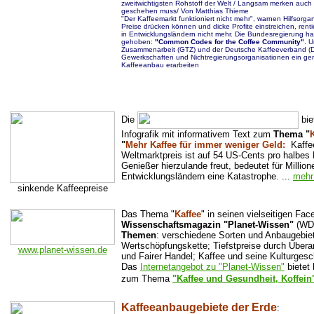
zweitwichtigsten Rohstoff der Welt / Langsam merken auc
geschehen muss/ Von Matthias Thieme
"Der Kaffeemarkt funktioniert nicht mehr", warnen Hilfsor
Preise drücken können und dicke Profite einstreichen, rent
in Entwicklungsländern nicht mehr. Die Bundesregierung ha
gehoben:
"Common Codes for the Coffee Community"
. U
Zusammenarbeit (GTZ) und der Deutsche Kaffeeverband (DK
Gewerkschaften und Nichtregierungsorganisationen ein ge
Kaffeeanbau erarbeiten
Die
bie
Infografik mit informativem Text zum
Thema "
"
Mehr Kaffee für immer weniger Geld:
Kaffee
Weltmarktpreis ist auf 54 US-Cents pro halbes 
Genießer hierzulande freut, bedeutet für Millio
Entwicklungsländern eine Katastrophe. ...
mehr
sinkende Kaffeepreise
Das Thema "
Kaffee
" in seinen vielseitigen Fa
Wissenschaftsmagazin "Planet-Wissen"
(WDR
Themen
: verschiedene Sorten und Anbaugebiet
Wertschöpfungskette; Tiefstpreise durch Über
www.planet-wissen.de
und Fairer Handel; Kaffee und seine Kulturgesc
Das
Internetangebot zu "Planet-Wissen"
bietet
zum Thema
"Kaffee und Gesundheit, Koffein
Kaffeeanbaugebiete der Erde
: