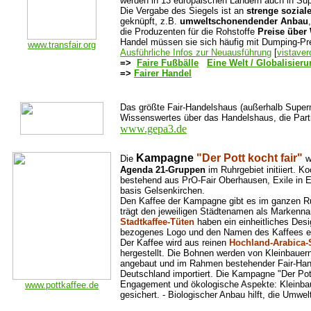
werden in 13 europäischen Ländern auch in Su
Die Vergabe des Siegels ist an
strenge sozial
geknüpft, z.B.
umweltschonendender Anbau
die Produzenten für die Rohstoffe
Preise über
Handel müssen sie sich häufig mit Dumping-Pr
www.transfair.org
Ausführliche Infos zur Neuausführung
[
vistaver
=>
Faire Fußbälle
Eine Welt / Globalisier
=>
Fairer Handel
Das größte Fair-Handelshaus (außerhalb Super
Wissenswertes über das Handelshaus, die Part
www.gepa3.de
Kampagne
"Der Pott kocht fair"
Die
w
Agenda 21-Gruppen
im Ruhrgebiet initiiert. Ko
bestehend aus PrO-Fair Oberhausen, Exile in 
basis Gelsenkirchen.
Den Kaffee der Kampagne gibt es im ganzen Ru
trägt den jeweiligen Städtenamen als Markenn
Stadtkaffee-Tüten
haben ein einheitliches Desi
bezogenes Logo und den Namen des Kaffees er
Der Kaffee wird aus reinen
Hochland-Arabica-
hergestellt. Die Bohnen werden von Kleinbauer
angebaut und im Rahmen bestehender Fair-Han
Deutschland importiert. Die Kampagne "Der Pott
Engagement und ökologische Aspekte: Kleinbaue
www.pottkaffee.de
gesichert. - Biologischer Anbau hilft, die Umwel