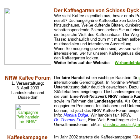
Der Kaffeegarten von Schloss-Dyck
Wie sieht Kaffee eigentlich aus, bevor er als P
rieselt? Dschungelgrüne Kaffeepflanzen laden S
hinzuschauen. Weiße duftende Blüten, dunkelro
schattenspendende Palmen locken Sie auf eine
die tropische Welt des Kaffeeanbaus. Der Weg 
Tasse: anschaulich und zum mit machen aufbere
multimedialen und interaktiven Ausstellung.
Wenn Sie neugierig geworden sind, wissen woll
interessieren, wer für unseren Kaffeegenuss die
den Kaffeegarten locken.
Weiter Infos auf der Website:
Wirhandelnfa
NRW Kaffee Forum
Der
faire Handel
ist ein wichtiger Baustein für
internationale Gerechtigkeit. In Nordrhein-Westf
1. Veranstaltung:
Unterstützung dafür deutlich gewachsen. Dazu 
3. April 2003
Städtekaffees beigetragen. Die Landesregierun
Landeskirchenamt
die vom
Eine-Welt-Netzwerk NRW
initiierte
Ka
Düsseldorf
sowie im Rahmen der
Landesagenda
. Als Ort
engagierten Personen, Institutionen und Unter
können, ist jetzt das NRW Kaffee-Forum einger
Info:
Monika Dülge
, Wir handeln fair. NRW,
Dr. Thomas Fues
, Eine-Welt-Beauftragter der
Umweltministerium, eMail:
christina.ensslin@m
Kaffeekampagne
Im Jahr 2002 startete die Kaffeekampagne
"Di