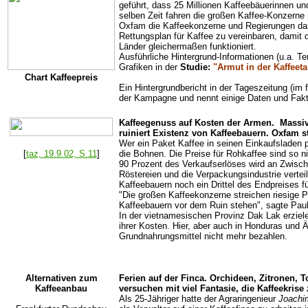
geführt, dass 25 Millionen Kaffeebäuerinnen u
selben Zeit fahren die großen Kaffee-Konzerne r
Oxfam die Kaffeekonzerne und Regierungen daz
Rettungsplan für Kaffee zu vereinbaren, damit 
Länder gleichermaßen funktioniert.
Ausführliche Hintergrund-Informationen (u.a. Te
G
rafiken in der
Studie:
"Armut in der Kaffeeta
Chart Kaffeepreis
Ein Hintergrundbericht in der Tageszeitung (im f
der Kampagne und nennt einige Daten und Fak
Kaffeegenuss auf Kosten der Armen. Massive
ruiniert Existenz von Kaffeebauern. Oxfam 
Wer ein Paket Kaffee in seinen Einkaufsladen p
[
taz, 19.9.02, S.11
]
die Bohnen. Die Preise für Rohkaffee sind so ni
90 Prozent des Verkaufserlöses wird an Zwisch
Röstereien und die Verpackungsindustrie vertei
Kaffeebauern noch ein Drittel des Endpreises f
"Die großen Kaffeekonzerne streichen riesige Pr
Kaffeebauern vor dem Ruin stehen", sagte Pau
In der vietnamesischen Provinz Dak Lak erziel
ihrer Kosten. Hier, aber auch in Honduras und Ä
Grundnahrungsmittel nicht mehr bezahlen.
Alternativen zum
Ferien auf der Finca. Orchideen, Zitronen, T
Kaffeeanbau
versuchen mit viel Fantasie, die Kaffeekris
Als 25-Jähriger hatte der Agraringenieur
Joachi