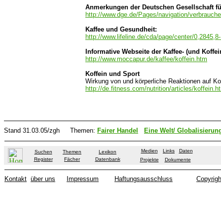
Anmerkungen der Deutschen Gesellschaft f
http://www.dge.de/Pages/navigation/verbraucher
Kaffee und Gesundheit:
http://www.lifeline.de/cda/page/center/0,2845,8
Informative Webseite der Kaffee- (und Koffe
http://www.moccapur.de/kaffee/koffein.htm
Koffein und Sport
Wirkung von und körperliche Reaktionen auf Kof
http://de.fitness.com/nutrition/articles/koffein.h
Stand
31.03.05/zgh
Themen:
Fairer Handel
Eine Welt/ Globalisierun
Medien
Links
Daten
Suchen
Themen
Lexikon
Register
Fächer
Datenbank
Projekte
Dokumente
Kontakt
über uns
Impressum
Haftungsausschluss
Copyrigh