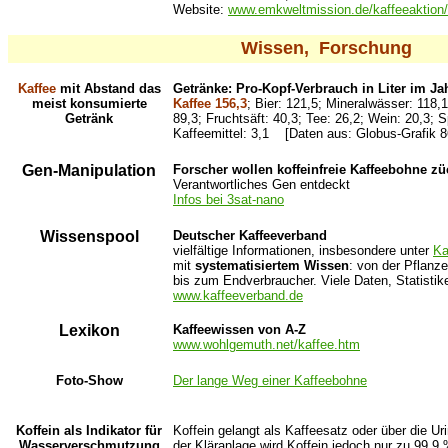
Website:
www.emkweltmission.de/kaffeeaktion
Wissen, Forschung
Kaffee
mit Abstand das
Getränke: Pro-Kopf-Verbrauch in Liter im Ja
meist konsumierte
Kaffee 156,3
; Bier: 121,5; Mineralwässer: 118,
Getränk
89,3; Fruchtsäft: 40,3; Tee: 26,2; Wein: 20,3; S
Kaffeemittel: 3,1 [Daten aus: Globus-Grafik 8
Gen-Manipulation
Forscher wollen koffeinfreie Kaffeebohne z
Verantwortliches Gen entdeckt
Infos bei 3sat-nano
Wissenspool
Deutscher Kaffeeverband
vielfältige Informationen, insbesondere unter
Ka
mit
systematisiertem Wissen
: von der Pflanz
bis zum Endverbraucher. Viele Daten, Statistike
www.kaffeeverband.de
Lexikon
Kaffeewissen von A-Z
www.wohlgemuth.net/kaffee.htm
Foto-Show
Der lange Weg einer Kaffeebohne
Koffein als Indikator für
Koffein gelangt als Kaffeesatz oder über die U
Wasserverschmutzung
der Kläranlage wird Koffein jedoch nur zu 99,9