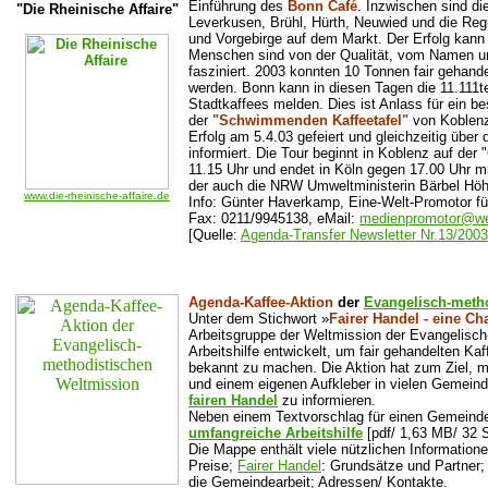
Einführung des
Bonn Café
. Inzwischen sind d
"Die Rheinische Affaire"
Leverkusen, Brühl, Hürth, Neuwied und die Regi
und Vorgebirge auf dem Markt. Der Erfolg kann
Menschen sind von der Qualität, vom Namen u
fasziniert. 2003 konnten 10 Tonnen fair gehande
werden. Bonn kann in diesen Tagen die 11.111te
Stadtkaffees melden. Dies ist Anlass für ein b
der
"Schwimmenden Kaffeetafel"
von Koblenz
Erfolg am 5.4.03 gefeiert und gleichzeitig über
informiert. Die Tour beginnt in Koblenz auf de
11.15 Uhr und endet in Köln gegen 17.00 Uhr mi
der auch die NRW Umweltministerin Bärbel Höh
www.die-rheinische-affaire.de
Info: Günter Haverkamp, Eine-Welt-Promotor f
Fax: 0211/9945138, eMail:
medienpromotor@w
[Quelle:
Agenda-Transfer Newsletter Nr.13/2003
Agenda-Kaffee-Aktion
der
Evangelisch-metho
Unter dem Stichwort »
Fairer Handel - eine Ch
Arbeitsgruppe der Weltmission der Evangelisch
Arbeitshilfe entwickelt, um fair gehandelten K
bekannt zu machen. Die Aktion hat zum Ziel,
und einem eigenen Aufkleber in vielen Gemein
fairen Handel
zu informieren.
Neben einem Textvorschlag für einen Gemeindeb
umfangreiche Arbeitshilfe
[pdf/ 1,63 MB/ 32 
Die Mappe enthält viele nützlichen Informatione
Preise;
Fairer Handel
: Grundsätze und Partner; 
die Gemeindearbeit; Adressen/ Kontakte.