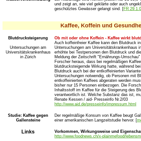
und zeigt an, wie viel geklärte oder auch ungek
geschütztes Gewässer gelangt sind. [
FR 29.1.
Kaffee, Koffein und Gesundhe
Blutdrucksteigerung
Ob mit oder ohne Koffein - Kaffee wirkt blut
Auch koffeinfreier Kaffee kann den Blutdruck in
Untersuchungen am
Untersuchungen am Universitätskrankenhaus in 
Universitätskrankenhaus
erhöhte bei Testpersonen den Blutdruck und die 
in Zürich
Meldung der Zeitschrift "Ernährungs-Umschau" 
Forscher heraus, dass bei regelmäßigen Kaffeetr
blutdrucksteigernde Wirkung hatte, während bei 
Blutdruck auch bei der entkoffeinierten Variant
Untersuchungen notwendig, ob Personen mit 
entkoffeinierten Kaffees abgeraten werden mus
bisher nur 15 Personen einbezogen. Die Forsch
Inhaltsstoff im Kaffee für die Steigerung des B
verantwortlich ist. Welche Substanz das ist, m
Renate Kessen / aid- Presseinfo Nr.2/03
http://www.aid.de/presseinfo/impressum.html
Studie: Kaffee gegen
Der regelmäßige Konsum von Kaffee beugt Gall
Gallensteine
einer amerikanischen Langzeitstudie hervor. [
me
Links
Vorkommen, Wirkungsweise und Eigenschaf
http://www.foodnews.ch/x-plainmefood/lebensmit