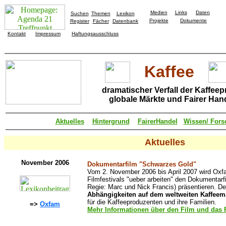
Medien
Links
Daten
Suchen
Themen
Lexikon
Projekte
Dokumente
Register
Fächer
Datenbank
Kontakt
Impressum
Haftungsausschluss
Kaffee
dramatischer Verfall der Kaffeep
globale Märkte und Fairer Han
Aktuelles
Hintergrund
FairerHandel
Wissen/ For
Aktuelles
November 2006
Dokumentarfilm "Schwarzes Gold"
Vom 2. November 2006 bis April 2007 wird Ox
Filmfestivals "ueber arbeiten" den Dokumentar
Regie: Marc und Nick Francis) präsentieren. De
Abhängigkeiten auf dem weltweiten Kaffeem
für die Kaffeeproduzenten und ihre Familien.
=>
Oxfam
Mehr Informationen über den Film und das F