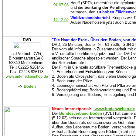
Hauff (SPD), unterstützt die geplant
01.07.03
und die
Senkung der Pendlerpausc
beitragen, den
zu hohen Flächenve
Waldzustandsbericht
: Knapp zwei D
12.12.02
Außer Nadelhölzern jetzt auch Buche
DVD
"Die Haut der Erde - Über den Boden, von d
DVD, 26 Minuten, Bestell-Nr.: 61-7506, ISBN 3-
Der vom aid infodienst in Zusammenarbeit mi
aid-Vertrieb DVG,
e.V. erstellte Lehrfilm liegt jetzt auch als DVD
Birkenmaarstraße 8,
englischer Sprache abgespielt werden. Der Lehrf
53340 Meckenheim,
der Sekundarstufe I.
Tel.: 02225 926146,
Der Film in 6 einzeln abrufbare Themenblöcke ge
Fax: 02225 926118
1. Entstehung und Entwicklung von Böden
www.aid-medienshop.de
2. Boden als Ökosystem, das vielen Bodenorg
3. Bedeutung der Pilze
4.
Lebensgemeinschaft von Pilz und Pflanze ei
=>
Boden
5. Bodengefährdung: Bodenverdichtung und Ero
6. Versiegelung des Bodens; Entsiegelung und 
Neues Internetportal:
www.bodenwelten.de
Der
Bundesverband Boden
(BVB) hat zum ers
(5.12.02) sein neues Internetportal vorgestellt.
über den Boden als schützenswertes Gut inform
Aufbau des Lebensraums Boden; verschiedene 
wirtschaftliche Bedeutung von Böden (nicht nur 