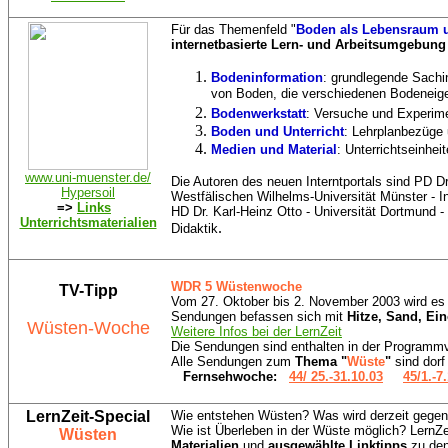
Für das Themenfeld "
Boden als Lebensraum 
internetbasierte Lern- und Arbeitsumgebung
Bodeninformation
: grundlegende Sachi
von Boden, die verschiedenen Bodeneige
Bodenwerkstatt
: Versuche und Experime
Boden und Unterricht
: Lehrplanbezüge 
Medien und Material
: Unterrichtseinhei
www.uni-muenster.de/
Die Autoren des neuen Interntportals sind PD D
Hypersoil
Westfälischen Wilhelms-Universität Münster - Ins
=>
Links
HD Dr. Karl-Heinz Otto - Universität Dortmund - 
Unterrichtsmaterialien
.
Didaktik
WDR 5 Wüstenwoche
TV-Tipp
Vom 27. Oktober bis 2. November 2003 wird es 
Sendungen befassen sich mit
Hitze, Sand, Ei
Wüsten-Woche
Weitere Infos bei der LernZeit
Die Sendungen sind enthalten in der Programm
Alle Sendungen zum
Thema "
Wüste
"
sind dor
Fernsehwoche:
44/ 25.-31.10.03
45/1.-7
LernZeit-Special
Wie entstehen Wüsten? Was wird derzeit gegen
Wie ist Überleben in der Wüste möglich? LernZei
Wüsten
Materialien
und
ausgewählte Linktipps
zu den