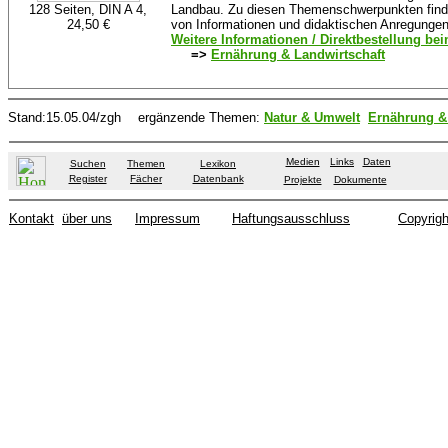
128 Seiten, DIN A 4,
Landbau. Zu diesen Themenschwerpunkten finden
24,50 €
von Informationen und didaktischen Anregungen 
Weitere Informationen / Direktbestellung b
=>
Ernährung & Landwirtschaft
Stand:15.05.04/zgh
ergänzende Themen:
Natur & Umwelt
Ernährung &
Medien
Links
Daten
Suchen
Themen
Lexikon
Register
Fächer
Datenbank
Projekte
Dokumente
Kontakt
über uns
Impressum
Haftungsausschluss
Copyrigh