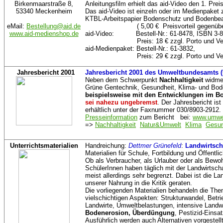
Birkenmaarstraße 8,
Anleitungsfilm erhielt das aid-Video den 1. Preis
53340 Meckenheim
Das aid-Video ist einzeln oder im Medienpake
KTBL-Arbeitspapier Bodenschutz und Bodenbear
eMail:
Bestellung@aid.de
( 5,00 € Preisvorteil gegenüber de
www.aid-medienshop.de
aid-Video: Bestell-Nr.: 61-8478, ISBN 3-8
Preis: 18 € zzgl. Porto und Verpa
aid-Medienpaket: Bestell-Nr.: 61-3832,
Preis: 29 € zzgl. Porto und Verpa
Jahresbericht 2001
Jahresbericht 2001 des Umweltbundesamts 
Neben dem Schwerpunkt
Nachhaltigkeit
widmet
Grüne Gentechnik, Gesundheit, Klima- und Bo
beispielsweise mit den Entwicklungen im B
sei nahezu ungebremst
. Der Jahresbericht i
erhältlich unter der Faxnummer 030/8903-2912
Presseinformation
zum Bericht bei:
www.umwe
=>
Nachhaltigkeit
Natur&Umwelt
Klima
Gesun
Unterrichtsmaterialien
Handreichung:
Dettmer Grünefeld
:
Landwirtsch
Materialien für Schule, Fortbildung und Öffentlic
Ob als Verbraucher, als Urlauber oder als Bewoh
SchülerInnen haben täglich mit der Landwirtsch
meist allerdings sehr begrenzt. Dabei ist die Lan
unserer Nahrung in die Kritik geraten.
Die vorliegenden Materialien behandeln die Them
vielschichtigen Aspekten: Strukturwandel, Betrie
Landwirte, Umweltbelastungen, intensive Landwi
Bodenerosion, Überdüngung
, Pestizid-Eins
Ausführlich werden auch Alternativen vorgestellt