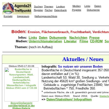
Medien
Links
Daten
Suchen
Themen
Lexikon
Projekte
Dokumente
Register
Fächer
Datenbank
Kontakt
Impressum
Haftungsausschluss
Boden:
Erosion, Flächenverbrauch, Fruchtbarkeit, Verdichtu
Infos:
Links
Daten
Dokumente
Nachrichten
Presse
Medien:
Unterrichtsmaterialien
Literatur
Filme
CD-ROM
So
Themen:
(noch im Aufbau)
Aktuelles / Neues
Globus 0543-17.03.06
Infografik:
So nutzen wir unseren Boden
Bodenfläche in Deutschland insgesamt 357.050 
davon entfallen auf ( in %):
Landwirtschaft 53; Wald 30, Siedlung u. Verkeh
Nutzung der 45620 km² großen Siedlungs- und Ve
Gebäude u. zugehörige Freiflächen 23940; Ver
Betriebsflächen * 750; Friedhöfe 350.
*
unbebaute Fläche, die z.B. gewerblich genutzt wird (ohn
Daten aus: Globus 0543; Stand: 2004; Quelle:
Statisc
=>
Daten/Statistiken/ Infografiken
Bezug/Großansicht
vorrübergehend in der
Globus-Galerie