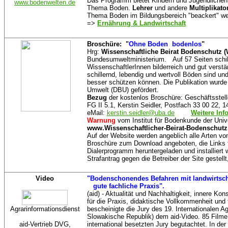
Das Programm bietet Kindern und Jugendlichen
www.bodenwelten.de
Thema Boden.
Lehrer
und andere
Multiplikato
Thema Boden im Bildungsbereich "beackert" we
=>
Ernährung & Landwirtschaft
Broschüre: "
Ohne Boden ­ bodenlos
"
Hrg:
Wissenschaftliche Beirat Bodenschutz 
Bundesumweltministerium. Auf 57 Seiten schil
WissenschaftlerInnen bilderreich und gut verstä
schillernd, lebendig und wertvoll Böden sind und
besser schützen können. Die Publikation wurde
Umwelt (DBU) gefördert.
Bezug
der kostenlos Broschüre: Geschäftsste
FG II 5.1, Kerstin Seidler, Postfach 33 00 22, 
eMail:
kerstin.seidler@uba.de
Weitere Inf
Warnung
vom Institut für Bodenkunde der Univ
www.Wissenschaftlicher-Beirat-Bodenschutz
Auf der Website werden angeblich alle Arten vo
Broschüre zum Download angeboten, die Links f
Dialerprogramm heruntergeladen und installiert
Strafantrag gegen die Betreiber der Site gestell
Video
"Bodenschonendes Befahren mit landwirtsch
gute fachliche Praxis".
(aid) - Aktualität und Nachhaltigkeit, innere K
für die Praxis, didaktische Vollkommenheit und 
Agrarinformationsdienst
bescheinigte die Jury des 19. Internationalen Ag
Slowakische Republik) dem aid-Video. 85 Filme
aid-Vertrieb DVG,
international besetzten Jury begutachtet. In de