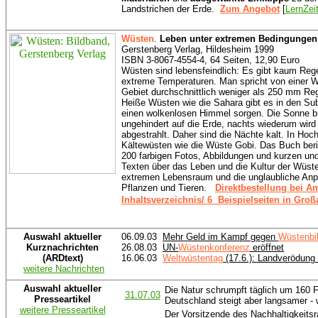
Landstrichen der Erde.
Zum Angebot
[
LernZei
Wüsten
.
Leben unter extremen Bedingungen
Gerstenberg Verlag, Hildesheim 1999
ISBN 3-8067-4554-4, 64 Seiten, 12,90 Euro
Wüsten sind lebensfeindlich: Es gibt kaum Reg
extreme Temperaturen. Man spricht von einer 
Gebiet durchschnittlich weniger als 250 mm Reg
Heiße Wüsten wie die Sahara gibt es in den Su
einen wolkenlosen Himmel sorgen. Die Sonne b
ungehindert auf die Erde, nachts wiederum wir
abgestrahlt. Daher sind die Nächte kalt. In Hoc
Kältewüsten wie die Wüste Gobi. Das Buch beri
200 farbigen Fotos, Abbildungen und kurzen u
Texten über das Leben und die Kultur der Wüste
extremen Lebensraum und die unglaubliche Anp
Pflanzen und Tieren.
Direktbestellung bei 
Inhaltsverzeichnis/ 6 Beispielseiten in Gro
Auswahl aktueller
06.09.03
Mehr Geld im Kampf gegen
Wüstenbi
Kurznachrichten
26.08.03
UN-
Wüstenkonferenz
eröffnet
(ARDtext)
16.06.03
Weltwüstentag
(17.6.): Landverödung 
weitere Nachrichten
Auswahl aktueller
Die Natur schrumpft täglich um 160 F
31.07.03
Presseartikel
Deutschland steigt aber langsamer - 
weitere Presseartikel
Der Vorsitzende des Nachhaltigkeitsr