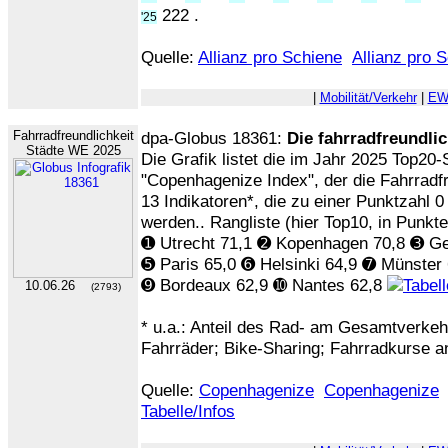
222 .
'25
Quelle:
Allianz pro Schiene
Allianz pro 
|
Mobilität/Verkehr
|
EW
Fahrradfreundlichkeit
dpa-Globus 18361:
Die fahrradfreundli
Städte WE 2025
Die Grafik listet die im Jahr 2025 Top20
"Copenhagenize Index", der die Fahrradf
13 Indikatoren*, die zu einer Punktzahl 0
werden.. Rangliste (hier Top10, in Punkte
➊ Utrecht 71,1 ➋ Kopenhagen 70,8 ➌ G
➎ Paris 65,0 ➏ Helsinki 64,9 ➐ Münster
➒ Bordeaux 62,9 ➓ Nantes 62,8
10.06.26
(2793)
* u.a.: Anteil des Rad- am Gesamtverkehr
Fahrräder; Bike-Sharing; Fahrradkurse a
Quelle:
Copenhagenize
Copenhagenize
Tabelle/Infos