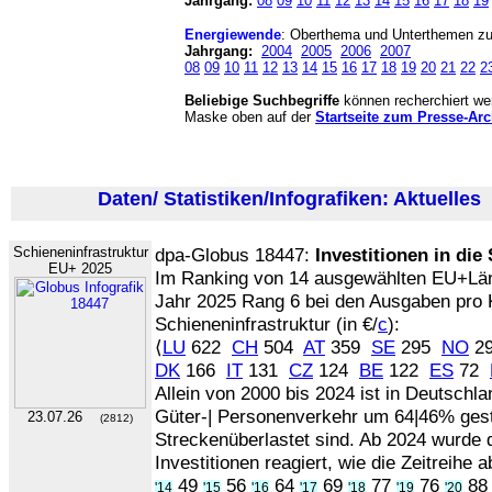
Jahrgang:
08
09
10
11
12
13
14
15
16
17
18
19
Energiewende
: Oberthema und Unterthemen 
Jahrgang:
2004
2005
2006
2007
08
09
10
11
12
13
14
15
16
17
18
19
20
21
22
2
Beliebige Suchbegriffe
können recherchiert wer
Maske oben auf der
Startseite zum Presse-Arc
Daten/ Statistiken/Infografiken: Aktuelles
(
Schieneninfrastruktur
dpa-Globus 18447:
Investitionen in die
EU+ 2025
Im Ranking von 14 ausgewählten EU+Län
Jahr 2025 Rang 6 bei den Ausgaben pro K
Schieneninfrastruktur (in €/
c
):
⟨
LU
622
CH
504
AT
359
SE
295
NO
2
DK
166
IT
131
CZ
124
BE
122
ES
72
Allein von 2000 bis 2024 ist in Deutschla
Güter-| Personenverkehr um 64|46% ges
23.07.26
(2812)
Streckenüberlastet sind. Ab 2024 wurde d
Investitionen reagiert, wie die Zeitreihe a
49
56
64
69
77
76
8
'14
'15
'16
'17
'18
'19
'20