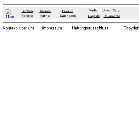
Medien
Links
Daten
Suchen
Themen
Lexikon
Register
Fächer
Datenbank
Projekte
Dokumente
Kontakt
über uns
Impressum
Haftungsausschluss
Copyrigh