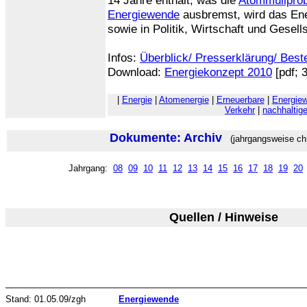
14 Jahre enthält, was die
Atommüllprob
Energiewende
ausbremst, wird das Ene
sowie in Politik, Wirtschaft und Gesel
Infos:
Überblick/ Presserklärung/ Best
Download:
Energiekonzept 2010
[pdf; 
|
Energie
|
Atomenergie
|
Erneuerbare
|
Energie
Verkehr
|
nachhaltig
Dokumente: Archiv
(jahrgangsweise chr
Jahrgang:
08
09
10
11
12
13
14
15
16
17
18
19
20
Quellen / Hinweise
Stand: 01.05.09/zgh
Energiewende