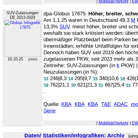
|
Mobilität/Verkehr
|
EW
SUV-Zulassungen
dpa-Globus 17875:
Höher, breiter, schw
DE 2013-2024
Am 1.1.25 waren in Deutschland 49,3
M
P
13,3%
SUV
, meist höher, breiter und sc
weshalb sie stark kritisiert werden: übe
übermäßiger Platzbedarf beim Parken be
Innenstädten; erhöhte Unfallfolgen für ext
Dennoch haben SUV seit 2019 den höchst
zugelassenen PKW, seit 2023 mehr als 
10.10.25
(2683)
Zeitreihe: SUV-Zulassungen (in
k
PKW) | 
Neuzulassungen (in %):
246|8,3
295|9,7
340|10,6
426|
'13
'14
'15
'16
762|21,1
621|21,3
667|25,4
77
'19
'20
'21
'22
.
Quelle:
KBA
KBA
KBA
T&E
ADAC
mo
Serie
|
Mobilität/Verkehr
|
EW
Daten/ Statistiken/Infografiken: Archiv
(jahrg