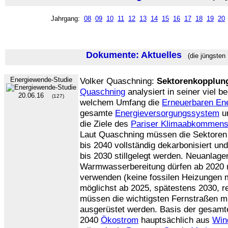
Jahrgang:
08
09
10
11
12
13
14
15
16
17
18
19
20
Dokumente: Aktuelles
(die jüngsten
Energiewende-Studie
Volker Quaschning:
Sektorenkopplun
Quaschning
analysiert in seiner viel b
20.06.16
(127)
welchem Umfang die
Erneuerbaren En
gesamte
Energieversorgungssystem
u
die Ziele des
Pariser Klimaabkommen
Laut Quaschning müssen die Sektore
bis 2040 vollständig dekarbonisiert un
bis 2030 stillgelegt werden. Neuanlag
Warmwasserbereitung dürfen ab 2020 
verwenden (keine fossilen Heizungen
möglichst ab 2025, spätestens 2030, re
müssen die wichtigsten Fernstraßen m
ausgerüstet werden. Basis der gesam
2040
Ökostrom
hauptsächlich aus
Win