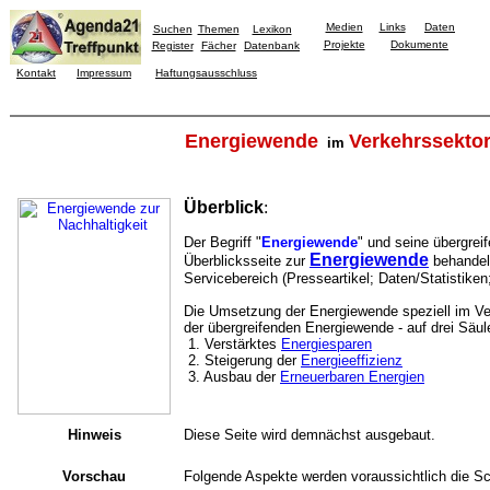
Medien
Links
Daten
Suchen
Themen
Lexikon
Projekte
Dokumente
Register
Fächer
Datenbank
Kontakt
Impressum
Haftungsausschluss
Energiewende
Verkehrssekto
im
Überblick
:
Der Begriff "
Energiewende
" und seine übergrei
Energiewende
Überblicksseite zur
behandelt
Servicebereich (Presseartikel; Daten/Statistike
Die Umsetzung der Energiewende speziell im Ver
der übergreifenden Energiewende - auf drei Säul
1. Verstärktes
Energiesparen
2. Steigerung der
Energieeffizienz
3. Ausbau der
Erneuerbaren Energien
Hinweis
Diese Seite wird demnächst ausgebaut.
Vorschau
Folgende Aspekte werden voraussichtlich die S