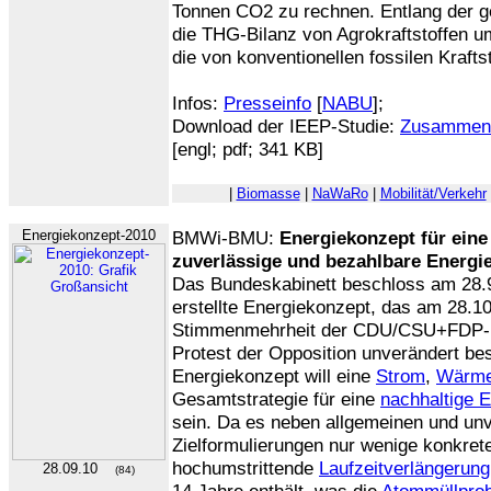
Tonnen CO2 zu rechnen. Entlang der g
die THG-Bilanz von Agrokraftstoffen u
die von konventionellen fossilen Krafts
Infos:
Presseinfo
[
NABU
];
Download der IEEP-Studie:
Zusammen
[engl; pdf; 341 KB]
|
Biomasse
|
NaWaRo
|
Mobilität/Verkehr
Energiekonzept-2010
BMWi-BMU:
Energiekonzept für ein
zuverlässige und bezahlbare Energi
Das Bundeskabinett beschloss am 28
erstellte Energiekonzept, das am 28.1
Stimmenmehrheit der CDU/CSU+FDP-Ko
Protest der Opposition unverändert bes
Energiekonzept will eine
Strom
,
Wärm
Gesamtstrategie für eine
nachhaltige 
sein. Da es neben allgemeinen und unv
Zielformulierungen nur wenige konkrete
hochumstrittende
Laufzeitverlängerung
28.09.10
(84)