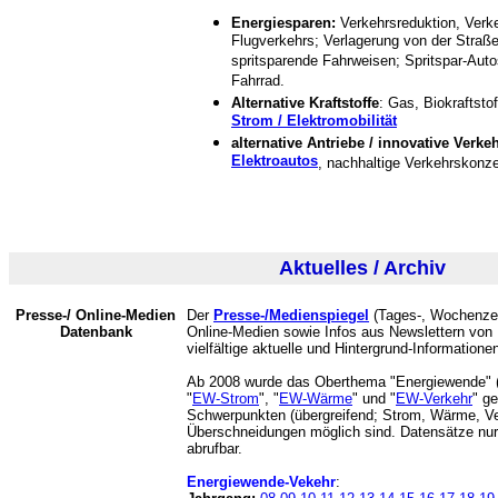
Energiesparen:
Verkehrsreduktion, Ver
Flugverkehrs; Verlagerung von der Straße
spritsparende Fahrweisen; Spritspar-Aut
Fahrrad.
Alternative Kraftstoffe
: Gas, Biokraftsto
Strom / Elektromobilität
alternative Antriebe / innovative Verk
Elektroautos
, nachhaltige Verkehrskonz
Aktuelles / Archiv
Presse-/ Online-Medien
Der
Presse-/Medienspiegel
(Tages-, Wochenzei
Datenbank
Online-Medien sowie Infos aus Newslettern vo
vielfältige aktuelle und Hintergrund-Informatione
Ab 2008 wurde das Oberthema "Energiewende" (
"
EW-Strom
", "
EW-Wärme
" und "
EW-Verkehr
" g
Schwerpunkten (übergreifend; Strom, Wärme, Ve
Überschneidungen möglich sind. Datensätze nur
abrufbar.
Energiewende-Vekehr
: