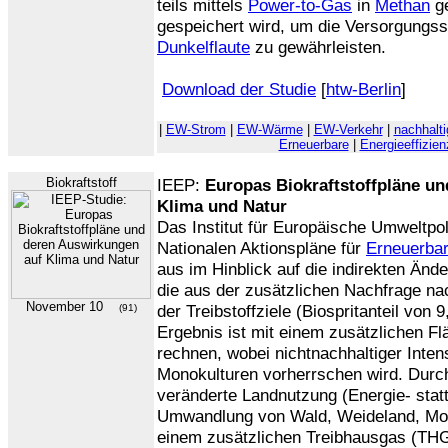
teils mittels
Power-to-Gas
in
Methan
ge
gespeichert wird, um die Versorgungss
Dunkelflaute
zu gewährleisten.
Download der Studie
[
htw-Berlin
]
|
EW-Strom
|
EW-Wärme
|
EW-Verkehr
|
nachhalti
Erneuerbare
|
Energieeffizien
Biokraftstoff
IEEP:
Europas Biokraftstoffpläne u
Klima und Natur
Das Institut für Europäische Umweltpoli
Nationalen Aktionspläne für
Erneuerbar
aus im Hinblick auf die indirekten Änd
die aus der zusätzlichen Nachfrage n
November 10
der Treibstoffziele (Biospritanteil von 
(91)
Ergebnis ist mit einem zusätzlichen F
rechnen, wobei nichtnachhaltiger Inten
Monokulturen vorherrschen wird. Durc
veränderte Landnutzung (Energie- stat
Umwandlung von Wald, Weideland, Moor
einem zusätzlichen Treibhausgas (THG