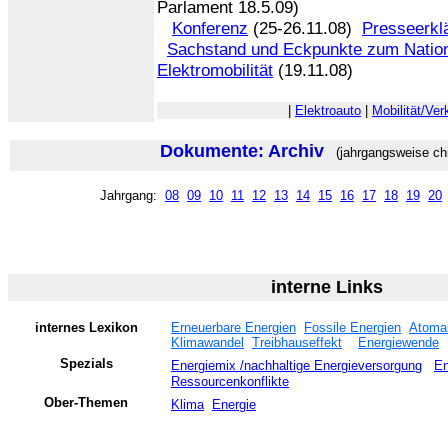
Parlament 18.5.09)
Konferenz
(25-26.11.08)
Presseerkl
Sachstand und Eckpunkte zum Natio
Elektromobilität
(19.11.08)
|
Elektroauto
|
Mobilität/Ver
Dokumente: Archiv
(jahrgangsweise chr
Jahrgang:
08
09
10
11
12
13
14
15
16
17
18
19
20
interne Links
internes Lexikon
Erneuerbare Energien
Fossile Energien
Atoma
Klimawandel
Treibhauseffekt
Energiewende
Spezials
Energiemix /nachhaltige Energieversorgung
En
Ressourcenkonflikte
Ober-Themen
Klima
Energie