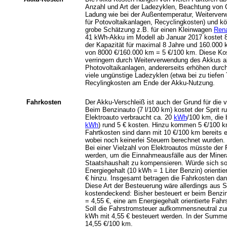
Anzahl und Art der Ladezyklen, Beachtung von O
Ladung wie bei der Außentemperatur, Weiterverw
für Potovoltaikanlagen, Recyclingkosten) und k
grobe Schätzung z.B. für einen Kleinwagen
Ren
41 kWh-Akku im Modell ab Januar 2017 kostet 80
der Kapazität für maximal 8 Jahre und 160.000
von 8000 €/160.000 km = 5 €/100 km. Diese Kos
verringern durch Weiterverwendung des Akkus als
Photovoltaikanlagen, andererseits erhöhen durch
viele ungünstige Ladezyklen (etwa bei zu tiefen
Recylingkosten am Ende der Akku-Nutzung.
Fahrkosten
Der Akku-Verschleiß ist auch der Grund für die 
Beim Benzinauto (7 l/100 km) kostet der Sprit r
Elektroauto verbraucht ca. 20
kWh
/100 km, die 
kWh
) rund 5 € kosten. Hinzu kommen 5 €/100 k
Fahrtkosten sind dann mit 10 €/100 km bereits e
wobei noch keinerlei Steuern berechnet wurden.
Bei einer Vielzahl von Elektroautos müsste der 
werden, um die Einnahmeausfälle aus der Mineral
Staatshaushalt zu kompensieren. Würde sich so
Energiegehalt (10 kWh = 1 Liter Benzin) orienti
€ hinzu. Insgesamt betragen die Fahrkosten da
Diese Art der Besteuerung wäre allerdings aus S
kostendeckend: Bisher besteuert er beim Benzin
= 4,55 €, eine am Energiegehalt orientierte Fahr
Soll die Fahrstromsteuer aufkommensneutral zur
kWh mit 4,55 € besteuert werden. In der Summe
14,55 €/100 km.