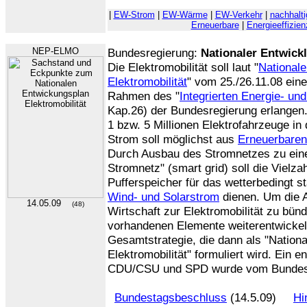
|
EW-Strom
|
EW-Wärme
|
EW-Verkehr
|
nachhalti
Erneuerbare
|
Energieeffizien
NEP-ELMO
Bundesregierung:
Nationaler Entwick
Die Elektromobilität soll laut "
Nationale
Elektromobilität
" vom 25./26.11.08 ein
Rahmen des "
Integrierten Energie- u
Kap.26) der Bundesregierung erlangen. 
1 bzw. 5 Millionen Elektrofahrzeuge in
Strom soll möglichst aus
Erneuerbaren
Durch Ausbau des Stromnetzes zu einem
Stromnetz" (smart grid) soll die Vielza
Pufferspeicher für das wetterbedingt 
Wind- und Solarstrom
dienen. Um die Ak
14.05.09
(48)
Wirtschaft zur Elektromobilität zu bünd
vorhandenen Elemente weiterentwickel
Gesamtstrategie, die dann als "Nation
Elektromobilität" formuliert wird. Ein 
CDU/CSU und SPD wurde vom Bundest
Bundestagsbeschluss
(14.5.09)
Hi