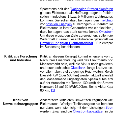
Spätestens seit der "
Nationalen Strategiekonferen
gilt das Elektroauto als Hoffnungsträger in Politi
sollen mindestens 1 bzw. 5 Millionen Elektroauto
kommen. Sie sollen dazu beitragen, den
Treibha
von
fossilen Energien
zu verringern. Außerdem kön
Elektroautos in ihrer Gesamtheit wie ein flexibles
dazu beitragen, das stark schwankende
Ökostro
Um diese ergeizigen Ziele zu erreichen, sollen die 
Wirtschaft zu einer Gesamtstrategie gebündelt we
Entwicklungsplan Elektromobiltät
". Ein entsp
im Bundestag beschlossen.
Kritik aus Forschung
Kritik an diesem Konzept kommt einerseits von E
und Industrie
Nach ihrer Einschätzung wird das Elektroauto noc
Massenmarkt sein, weil die Akkus noch gravieren
und teuer, schlechte
Ökobilanz
, lange Ladezeiten
vor allem aber: viel zu geringe Reichweiten. Rei
Diesel-PKW (über 500 km) werden aktuell allenfal
den Massenmarkt ungeeigneten Spezialautos erziel
auf der Autobahn mit Tempo 130 km/h der Strom
Nennwert 15 auf 30 kWh/100km. Seine Akku-Kapaz
80 km.
[1]
Kritik von
Andererseits kritisieren Umweltschutzgruppen w
Umweltschutzgruppen
Elektroautos. Weniger Treibhausgase als herköm
nur dann, wenn sie nicht mit dem bisherigen
Stro
werden. Zwar sind die
Ökostromkapazitäten
in de