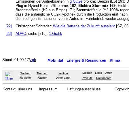
Emissionen der Antriebsarten in
g CO2e
pro km: Benzin (E5) 193; D
Plug-in-Hybrid Benzin/Strommix 192;
Elektro-Stommix 169
; Elektr
Brennstoffzelle (H2 aus Ergas) 171; Brennstoffzelle (H2 100% regen
dass die anfängliche CO2-Hypothek durch die Produktion erst nach
die niedrigen Emissionen von E-Autos im Fahrbetrieb wieder ausgeg
[22]
Christopher Schrader:
Wie die Batterie der Zukunft aussieht
[SZ, 05
[23]
ADAC
: siehe [21c],
1.Grafik
Stand: 01.09.17/
zgh
Mobilität
Energie & Ressourcen
Klima
Medien
Links
Daten
Suchen
Themen
Lexikon
Register
Fächer
Datenbank
Projekte
Dokumente
Kontakt
über uns
Impressum
Haftungsausschluss
Copyrigh