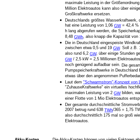
maximale Leistung in der Größenordnung
Million Elektroautos kann also über eini
Großkraftwerke ersetzen.
Deutschlands größtes Wasserkraftwerk,
hat eine Leistung von 1,06
= 42,4 % 
GW
h lang abgerufen werden, die Speicherkap
8,48
, also knapp die Kapazität von 
GWh
Die in Deutschland eingespeiste Windkra
zwischen etwa 0,5 und 19
. Soll z.B
GW
also rund 6,2
, über einige Stunden g
GW
/ 2,5 kW = 2,5 Millionen Elektroauto
GW
noch genügend aufladbar sein.
Die gesamt
Pumpspeicherkraftwerke in Deutschland b
etwas über den angenommen Pufferbedar
Laut dem
"Schwarmstrom"-Konzept von L
"ZuhauseKraftwerke" ein virtuelles hochfl
maximalen Leistung von 2
bilden, wa
GW
einer Flotte von 1 Mio Elektroautos entspr
Der gesamte durchschnittliche Stromverb
2007 betrug rund 638
/365 = 1,75 T
TWh
also durchschnittlich 175 mal so groß wi
Elektroautos.
Akku-Kosten
Die Akku-Kosten hängen von vielen Faktoren ab 