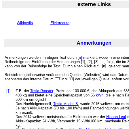
externe Links
Wikipedia
Elektroauto
Anmerkungen
Anmerkungen werden im obigen Text durch
[n]
markiert, wobei n eine inte
Reihenfolge der Einführung der Anmerkungen [1], [2], [3], ..., folgt, die
kann von der Reihenfolge im Text. Durch einen Klick auf
[n] gelangt man 
Bei sich möglicherweise verändernden Quellen (Websites) wird das Datum d
ansonsten das interne Datum [TT.MM.JJ] der jeweiligen Quelle, sofern vo
[1]
Z.B. der
Tesla Roaster
: Preis: ca. 100.000 €; das Akkupack aus 68
408 kg und bietet eine Speicherkapaziät von 56
kWh
, die je nach F
500 km ermöglicht.
Das Nachfolgemodell,
Tesla Modell S
, wurde 2015 weltweit am meis
Je nach Akkukapaziät (70 bis 100 kWh) und Fahrbedingungen werde
km erzielt.
Das 2014 weltweit meistverkaufte Elektroauto war der
Nissan Leaf
m
Akku-Kapaziät: 24 kWh, Verbrauch: 15 kWh/100 km; maximale Reic
kg.