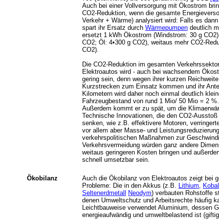
Auch bei einer Vollversorgung mit Ökostrom bring
CO2-Reduktion, wenn die gesamte Energieverso
Verkehr + Wärme) analysiert wird: Falls es dann
spart ihr Ersatz durch
Wärmepumpen
deutlich m
ersetzt 1 kWh Ökostrom (Windstrom: 30 g CO2
CO2; Öl: 4•300 g CO2), weitaus mehr CO2-Reduk
CO2).
Die CO2-Reduktion im gesamten Verkehrssektor d
Elektroautos wird - auch bei wachsendem Ökost
gering sein, denn wegen ihrer kurzen Reichweit
Kurzstrecken zum Einsatz kommen und ihr Ante
Kilometern wird daher noch einmal deutlich kleine
Fahrzeugbestand von rund 1 Mio/ 50 Mio = 2 %.
Außerdem kommt er zu spät, um die Klimaerwä
Technische Innovationen, die den CO2-Ausstoß
senken, wie z.B. effektivere Motoren, verringerte
vor allem aber Masse- und Leistungsreduzierung
verkehrspolitischen Maßnahmen zur Geschwind
Verkehrsvermeidung würden ganz andere Dimen
weitaus geringeren Kosten bringen und außerdem
schnell umsetzbar sein.
Ökobilanz
Auch die Ökobilanz von Elektroautos zeigt bei 
Probleme: Die in den Akkus (z.B.
Lithium
,
Kobal
Seltenerdmetall
Neodym
) verbauten Rohstoffe 
denen Umweltschutz und Arbeitsrechte häufig 
Leichtbauweise verwendet Aluminium, dessen G
energieaufwändig und umweltbelastend ist (gift