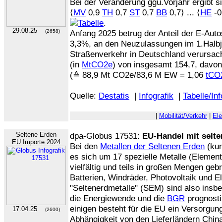
Bei der Veränderung ggü.Vorjahr ergibt s
⟨
MV
0,9
TH
0,7
ST
0,7
BB
0,7⟩ ... ⟨
HE
-0
.
29.08.25
(2658)
Anfang 2025 betrug der Anteil der E-Au
3,3%, an den Neuzulassungen im 1.Halb
Straßenverkehr in Deutschland verursac
(in
MtCO2e
) von insgesamt 154,7, davon
(≙ 88,9 Mt CO2e/83,6 M EW = 1,06
tCO
Quelle:
Destatis
|
Infografik
|
Tabelle/In
|
Mobilität/Verkehr
|
Ele
Seltene Erden
dpa-Globus 17531:
EU-Handel mit selt
EU Importe 2024
Bei den
Metallen der Seltenen Erden
(kur
es sich um 17 spezielle Metalle (Elemen
vielfältig und teils in großen Mengen geb
Batterien, Windräder, Photovoltaik und El
"Seltenerdmetalle" (SEM) sind also insb
die Energiewende und die
BGR
prognosti
einigen besteht für die EU ein Versorgun
17.04.25
(2600)
Abhängigkeit von den Lieferländern Chi