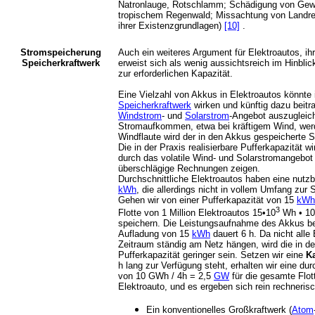
Natronlauge, Rotschlamm; Schädigung von Gew
tropischem Regenwald; Missachtung von Landr
ihrer Existenzgrundlagen)
[10]
.
Stromspeicherung
Auch ein weiteres Argument für Elektroautos, i
Speicherkraftwerk
erweist sich als wenig aussichtsreich im Hinblick
zur erforderlichen Kapazität.
Eine Vielzahl von Akkus in Elektroautos könnte i
Speicherkraftwerk
wirken und künftig dazu beit
Windstrom
- und
Solarstrom
-Angebot auszugleic
Stromaufkommen, etwa bei kräftigem Wind, werd
Windflaute wird der in den Akkus gespeicherte S
Die in der Praxis realisierbare Pufferkapazität w
durch das volatile Wind- und Solarstromangebot v
überschlägige Rechnungen zeigen.
Durchschnittliche Elektroautos haben eine nutz
kWh
, die allerdings nicht in vollem Umfang zur
Gehen wir von einer Pufferkapazität von 15
kWh
3
Flotte von 1 Million Elektroautos 15•10
Wh • 10
speichern. Die Leistungsaufnahme des Akkus bet
Aufladung von 15
kWh
dauert 6 h. Da nicht alle
Zeitraum ständig am Netz hängen, wird die in der
Pufferkapazität geringer sein. Setzen wir eine
K
h lang zur Verfügung steht, erhalten wir eine d
von 10 GWh / 4h = 2,5
GW
für die gesamte Flot
Elektroauto, und es ergeben sich rein rechnerisc
Ein konventionelles Großkraftwerk (
Atom