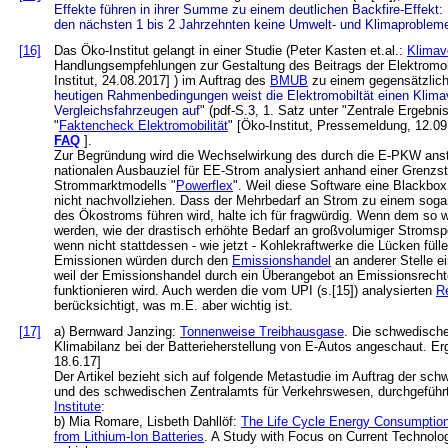
Effekte führen in ihrer Summe zu einem deutlichen Backfire-Effekt: 
den nächsten 1 bis 2 Jahrzehnten keine Umwelt- und Klimaprobleme
[16]
Das Öko-Institut gelangt in einer Studie (Peter Kasten et.al.:
Klimavo
Handlungsempfehlungen zur Gestaltung des Beitrags der Elektromob
Institut, 24.08.2017] ) im Auftrag des
BMUB
zu einem gegensätzlich
heutigen Rahmenbedingungen weist die Elektromobiltät einen Klimav
Vergleichsfahrzeugen auf
" (pdf-S.3, 1. Satz unter "Zentrale Ergebnis
"
Faktencheck Elektromobilität
" [Öko-Institut, Pressemeldung, 12.09
FAQ
].
Zur Begründung wird die Wechselwirkung des durch die E-PKW ans
nationalen Ausbauziel für EE-Strom analysiert anhand einer Grenzst
Strommarktmodells "
Powerflex
". Weil diese Software eine Blackbox
nicht nachvollziehen. Dass der Mehrbedarf an Strom zu einem sogar
des Ökostroms führen wird, halte ich für fragwürdig. Wenn dem so 
werden, wie der drastisch erhöhte Bedarf an großvolumiger Stromspe
wenn nicht stattdessen - wie jetzt - Kohlekraftwerke die Lücken fü
Emissionen würden durch den
Emissionshandel
an anderer Stelle ein
weil der Emissionshandel durch ein Überangebot an Emissionsrechte
funktionieren wird. Auch werden die vom UPI (s.[15]) analysierten
R
berücksichtigt, was m.E. aber wichtig ist.
[17]
a) Bernward Janzing:
Tonnenweise Treibhausgase
. Die schwedische
Klimabilanz bei der Batterieherstellung von E-Autos angeschaut. Erg
18.6.17]
Der Artikel bezieht sich auf folgende Metastudie im Auftrag der sc
und des schwedischen Zentralamts für Verkehrswesen, durchgefüh
Institute
:
b) Mia Romare, Lisbeth Dahllöf:
The Life Cycle Energy Consumptio
from Lithium-Ion Batteries
. A Study with Focus on Current Technology