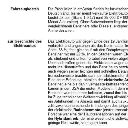
Fahrzeugkosten
Die Produktion in größeren Serien ist inzwische
Deutschland, bisher meist verkaufte Elektroaut
kostet aktuell (Stand 1.9.17) rund 25.000 € + 800
Monat Akkumiete). Ohne Subventionen liegt der 
vergleichbaren Benziners oder Diesels, entsprec
Anmeldezahlen.
zur Geschichte des
Das Elektroauto war gegen Ende des 19.Jahrhund
Elektroautos
verbreitet und angesehen als das Benzinauto. I
Anteil 38 %, fast gleichauf mit den Dampfwagen 
Benziner mit nur 22 %. In den Städten waren
El
als stinkend und unkomfortabel von vielen abge
Überlandstraßen geriet das Elektroauto wegen s
mehr ins Hintertreffen und das Benzinauto setzt
auch wegen seiner leichten und schnellen Betan
Ironischerweise brachte dann ein Elektromotor d
Eine neue Erfindung, nämlich der
elektrische A
Benziner, eine bis dahin verhasste kräftezehrende
kamen in den USA die ersten Modelle mit dem n
Benziner wurden immer beliebter, zumal ihre bis
im Zuge technischer Weiterentwicklung allmählich
ein Jahrhundert ins Abseits
und damit auch zuku
z.B. zwei bahnbrechende Erfindungen des junge
der elektrische
Radnabenmotor
(erster transmi
Porsche war eine der Hauptsensationen auf der
der
Hybridantrieb
, der eine wesentliche Schwä
geringe Reichweite, verringern kann.