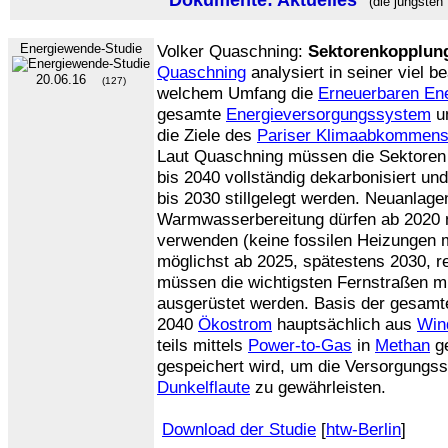
Dokumente: Aktuelles
(die jüngsten
Energiewende-Studie
Volker Quaschning:
Sektorenkopplun
Quaschning
analysiert in seiner viel b
20.06.16
(127)
welchem Umfang die
Erneuerbaren En
gesamte
Energieversorgungssystem
u
die Ziele des
Pariser Klimaabkommen
Laut Quaschning müssen die Sektore
bis 2040 vollständig dekarbonisiert un
bis 2030 stillgelegt werden. Neuanlag
Warmwasserbereitung dürfen ab 2020 
verwenden (keine fossilen Heizungen
möglichst ab 2025, spätestens 2030, re
müssen die wichtigsten Fernstraßen m
ausgerüstet werden. Basis der gesam
2040
Ökostrom
hauptsächlich aus
Win
teils mittels
Power-to-Gas
in
Methan
ge
gespeichert wird, um die Versorgungss
Dunkelflaute
zu gewährleisten.
Download der Studie
[
htw-Berlin
]