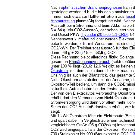
Nach
optimistischen Branchenprognosen
kann 
gesteigert werden, d.h. die bis dahin anvisierte
immer noch etwa zur Hälfte mit Strom aus
fossi
Atomausstieg
planmäßig fortgeführt wird. Nehme
Ausstoß beim Strommix und beim Akku halbiert w
5 =
84 g
, ein CO2-Ausstoß, der schon jetzt vo
und Diesel-PKW (
Hyundai i20 blue 1.1 CRDI
: 84
Nennenswert klimafreundlicher werden Elektroau
betankt werden, z.B. mit Windstrom mit einem
T
CO2/kWh. Der Treibhausgasausstoß für das Elek
dann: 48 g + 23 g / 5 =
52,6
g CO2.
Diese Rechnung bleibt allerdings fiktiv: S
olange 
gesamten
Primärenergieverbrauch
(sektorenüber
unter 100 % liegt (2016: 12,6 %) gibt es keinen
Ökostrom
, mit dem allein dann die Elektroautos
Unsinnig ist auch der Bilanztrick, das gesamt
Nicht-Ökostrom aufzuteilen mit der Annahme, d
Ökostrom-Teil bedient, um dann die CO2-Emissi
aktuell die Autoindustrie bei der Festsetzung n
Der von den Elektroautos verbrauchte Ökostrom f
erhöht dort den Verbrauch von Nicht-Ökostrom: 
Stromversorgung wird dann vor allem mehr Kohl
Strich den CO2-Ausstoß drastisch erhöht, wie 
zeigt:
Mit 1 kWh Ökostrom fährt ein Elektroauto (Emi
und spart dabei im Vergleich zu einem technisch
vergleichbarer Größe (95 g CO2e/km) insgesamt
CO2 wird eingespart, falls der Ökostrom Kohles
700 (Steinkohle) bis 900 (Braunkohle) g CO2
[13