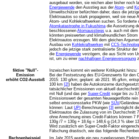
ausgebaut worden, sie reichen aber bisher noch l
Energiewende
den Ausstieg aus der
Atom
- und
Ko
Umweltschützer befürchten daher, dass die jetzig
Elektroautos so stark propagieren, weil sie neue
Atom- und Kohlekraftwerken suchen. So forderte d
Atomkatastrophe in Fukushima
die Aussetzung de
beschlossenen
Atomausstiegs
u.a. auch mit dem 
könnten preiswerten und klimafreundlichen Strom f
Elektroautos erzeugen. Mit dem gleichen Argumen
Ausbau von
Kohlekraftwerken
mit
CCS-Technolog
jedoch die jetzige stark zentralisierte Struktur 
die
Energiewende
verzögern, die aus Sicht von U
ist, um zu einer
nachhaltigen Energieversorgung
z
fiktive "Null"-
Inzwischen kommt ein weiterer Kritikpunkt hinzu:
Emission
Bei der Festsetzung des EU-Grenzwerts für den 
erhöht CO2-Ausstoß
2015: 130 g/km; geplant: ab 2021: 95 g/km, entspri
100 km
[2]
) haben die Autokonzerne durchgesetzt,
tatsächlicher Emissionen von aktuell durchschni
mit Null (und das per
Super-Credit
sogar bis zu 3,
Emissionswert der gesamten Neuwagenflotte rein 
selbst emissionsstarke PKW (wie
SUV
/Geländew
können: Laut
UPI
-Berechnungen
[3]
ermöglicht di
Elektroautos die Zulassung von im Durchschnitt 
ohne Anrechnung eines Credit-Faktors können 7
130g /7 = 130g + 18,6g = 148,6 g (14,3 % über 1
Wird zusätzlich ein Super-Credit-Faktor eingerechn
Fälschung drastisch, wie das folgende Rechenbei
Rechnenbeispiel
Im Jahr 2015 wurde ein neu zugelassenes Elektr