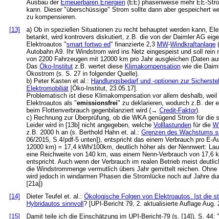
Ausbau der
Erneuerbaren Energien
(EE) phasenweise mehr EE-Strom
kann. Dieser "überschüssige" Strom sollte dann aber gespeichert
zu kompensieren.
[13]
a) Ob in speziellen Situationen zu recht behauptet werden kann, E
betankt, wird kontrovers diskutiert, z.B. die von der Daimler AG eig
Elektroautos "
smart fortwo ed
" finanzierte 2,3
MW
-
Windkraftanlage
(
Autobahn A9. Ihr Windstrom wird ins Netz eingespeist und soll rein
von 2200 Fahrzeugen mit 12000 km pro Jahr ausgleichen (Daten aus
Das
Öko-Institut
z.B. wertet diese
Klimakompensation
wie die Daim
Ökostrom (s. S. 27 in folgender Quelle).
b) Peter Kasten et al.:
Handlungsbedarf und -optionen zur Sicherstel
Elektromobiliät
[Öko-Institut, 23.05.17].
Problematisch ist diese Klimakompensation vor allem deshalb, weil mit
Elektroautos als "
emissionsfrei
" zu deklarieren, wodurch z.B. de
beim Flottenverbrauch gegenbilanziert wird (→
Credit-Faktor
).
c) Rechnung zur Überprüfung, ob die WKA genügend Strom für die sm
Leider wird in [13b] nicht angegeben, welche
Volllastunden
für die
W
z.B. 2000 h an (s. Berthold Hahn et. al.:
Grenzen des Wachstums sin
06/2015, S.4/pdf-5 unten]), entspricht das einem Verbrauch pro E-A
12000 km) = 17,4 kWh/100km, deutlich höher als der Nennwert: Lau
eine Reichweite von 140 km, was einem Nenn-Verbrauch von 17,6
entspricht. Auch wenn der Verbrauch im realen Betrieb meist deutlich
die Windstrommenge vermutlich übers Jahr gemittelt reichen. Ohne
wird jedoch in windarmen Phasen die Stromlücke noch auf Jahre dur
[21a])
[14]
Dieter Teufel et. al.:
Ökologische Folgen von Elektroautos. Ist die s
Hybridautos sinnvoll
? [UPI-Bericht 79, 2. aktualisierte Auflage Aug.
[15]
Damit teile ich die Einschätzung im UPI-Bericht-79 (s. [14]), S. 44: 