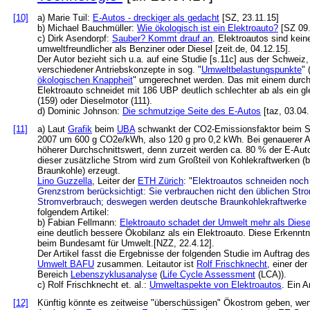
[10]
a) Marie Tuil:
E-Autos - dreckiger als gedacht
[SZ, 23.11.15]
b) Michael Bauchmüller:
Wie ökologisch ist ein Elektroauto?
[SZ 09.
c) Dirk Asendorpf:
Sauber? Kommt drauf an
. Elektroautos sind kein
umweltfreundlicher als Benziner oder Diesel [zeit.de, 04.12.15].
Der Autor bezieht sich u.a. auf eine Studie [s.11c] aus der Schweiz
verschiedener Antriebskonzepte in sog. "
Umweltbelastungspunkte
"
ökologischen Knappheit
" umgerechnet werden. Das mit einem durch
Elektroauto schneidet mit 186 UBP deutlich schlechter ab als ein g
(159) oder Dieselmotor (111).
d) Dominic Johnson:
Die schmutzige Seite des E-Autos
[taz, 03.04.
[11]
a) Laut
Grafik
beim
UBA
schwankt der CO2-Emissionsfaktor beim St
2007 um 600 g CO2e/kWh, also 120 g pro 0,2 kWh. Bei genauerer Ana
höherer Durchschnittswert, denn zurzeit werden ca. 80 % der E-Au
dieser zusätzliche Strom wird zum Großteil von Kohlekraftwerken (
Braunkohle) erzeugt.
Lino Guzzella
, Leiter der
ETH Zürich
: "
Elektroautos schneiden noch
Grenzstrom berücksichtigt: Sie verbrauchen nicht den üblichen Str
Stromverbrauch; deswegen werden deutsche Braunkohlekraftwerke n
folgendem Artikel:
b) Fabian Fellmann:
Elektroauto schadet der Umwelt mehr als Diese
eine deutlich bessere Ökobilanz als ein Elektroauto. Diese Erkenntn
beim Bundesamt für Umwelt.[NZZ, 22.4.12].
Der Artikel fasst die Ergebnisse der folgenden Studie im Auftrag d
Umwelt BAFU
zusammen. Leitautor ist
Rolf Frischknecht
, einer de
Bereich
Lebenszyklusanalyse
(
Life Cycle Assessment
(LCA)).
c) Rolf Frischknecht et. al.:
Umweltaspekte von Elektroautos
. Ein 
[12]
Künftig könnte es zeitweise "überschüssigen" Ökostrom geben, we