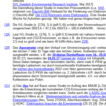
vehicles
[
IVL Swedish Environmental Research Institute
, Mai 2017]
Die Darstellung dieser Studie in manchen Presseartikeln (u.a.
SHZ
,
relativiert von
Electrify-BW
(Verband für die Förderung von Elektromo
c) Electrify-BW:
Der CO2-Rucksack eines Elektroautos
. Eine Stud
Woche für Aufsehen gesorgt. Wir haben mal genau hingeschaut [ohn
[18]
Die IVL-Studie (s. [17b], S.iii (pdf-S.4)) schätzt den Stromverbrau
umgerechnet 350/3,6 = 97,2 bis 650/3,6 = 180,6 kWh/kWh. Umrec
[19]
Laut IVL-Studie (s. [17b], S. iv (pdf-S.5) besteht ein nahezu line
Kapazität und CO2-Emissionen, so dass z.B. die Emissionen ein
2,5 mal so groß sind wie beim 40 kWh-Akku beim
ZOE
.
[20]
Das
Agorameter
zeigt den Verlauf von Stromerzeugung und -verbra
der letzten 7 oder 31 Tage oder des letzten Jahres. Außerdem kann i
ausgewählt werden, z.B. die
10-tägige Dunkelflaute
vom 16.- 25.0
06.02.17), besonders der
24.01.17
(
spiegel.de
:
Artikel
mit Infografik,
Diese Daten belegen, dass besonders nachts, wenn viele E-PKW ge
benötigte Ladestrom nur durch konventionelle Kraftwerke bereitgeste
die
letzten drei Aomkraftwerke
2022 vom Netz genommen werden. Dan
Ladestrom für E-PKW die nächsten ca. 2 Jahrzehnte i.d.R. durch h
phasenweise durch Stromimport bereitgestellt werden, d.h. vor all
Kohlestrom aus Polen.
[21]
a) Das
ifeu
hat auf Basis seiner Studie im Auftrag des BMUB [s.21
dem die Entwicklung der kumulierten CO2-Emissionen entlang der F
Antriebesarten verglichen werden kann. Siehe auch die
2.ADAC-Gra
b) Heinrich Hilms et.al.:
Weiterentwicklung und vertiefte Analyse de
Elektrofahrzeugen
[ifeu, Texte 27/2016, Abschlussdatum: Aug. 2014
c) ADAC:
Elektroautos brauchen die Energiewende
[25.10.19]. Die 