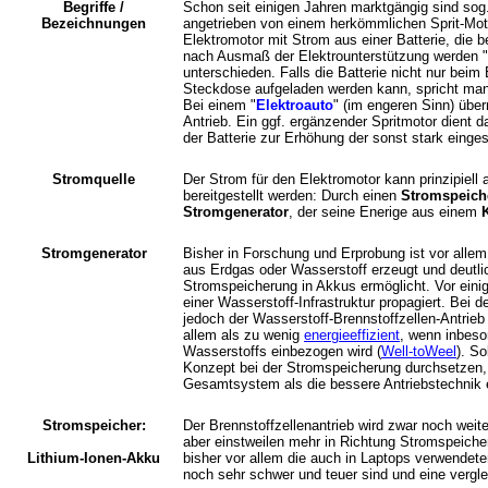
Begriffe /
Schon seit einigen Jahren marktgängig sind sog.
Bezeichnungen
angetrieben von einem herkömmlichen Sprit-Mo
Elektromotor mit Strom aus einer Batterie, die 
nach Ausmaß der Elektrounterstützung werden "
unterschieden. Falls die Batterie nicht nur bei
Steckdose aufgeladen werden kann, spricht ma
Bei einem "
Elektroauto
" (im engeren Sinn) über
Antrieb. Ein ggf. ergänzender Spritmotor dient 
der Batterie zur Erhöhung der sonst stark einge
Stromquelle
Der Strom für den Elektromotor kann prinzipiell
bereitgestellt werden: Durch einen
Stromspeich
Stromgenerator
, der seine Enerige aus einem
K
Stromgenerator
Bisher in Forschung und Erprobung ist vor alle
aus Erdgas oder Wasserstoff erzeugt und deutli
Stromspeicherung in Akkus ermöglicht. Vor eini
einer Wasserstoff-Infrastruktur propagiert. Bei d
jedoch der Wasserstoff-Brennstoffzellen-Antrieb 
allem als zu wenig
energieeffizient
, wenn inbeso
Wasserstoffs einbezogen wird (
Well-toWeel
). So
Konzept bei der Stromspeicherung durchsetzen, 
Gesamtsystem als die bessere Antriebstechnik 
Stromspeicher:
Der Brennstoffzellenantrieb wird zwar noch weit
aber einstweilen mehr in Richtung Stromspeiche
Lithium-Ionen-Akku
bisher vor allem die auch in Laptops verwendet
noch sehr schwer und teuer sind und eine vergle