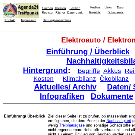
Medien
Links
Daten
Suchen
Themen
Lexikon
Projekte
Dokumente
Register
Fächer
Datenbank
Kontakt
Impressum
Haftungsausschluss
Elektroauto / Elektro
Einführung / Überblick
Nachhaltigkeitsbil
Hintergrund
:
Begriffe
Akkus
Rei
Kosten
Klimabilanz
Ökobilanz
Aktuelles/ Archiv
Daten/ 
Infografiken
Dokumente
Einführung/ Überblick
Ziel dieser Seite ist zu prüfen, ob massenhaft ein
ermöglichen, die dem Prinzip der
Nachhaltigkeit
ge
wenig
Treibhausgase
und sonstige Schadstoffe e
nicht regenerierbare Rohstoffe verbraucht - und all
nicht zu einem Privileg von Reichen werden lässt.