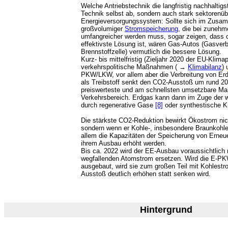
Welche Antriebstechnik die langfristig nachhaltigst
Technik selbst ab, sondern auch stark sektorenü
Energieversorgungssystem: Sollte sich im Zus
großvolumiger
Stromspeicherung
, die bei zuneh
umfangreicher werden muss, sogar zeigen, dass 
effektivste Lösung ist, wären Gas-Autos (Gasver
Brennstoffzelle) vermutlich die bessere Lösung.
Kurz- bis mittelfristig (Zieljahr 2020 der EU-Klimap
verkehrspolitische Maßnahmen ( →
Klimabilanz
) 
PKW/LKW, vor allem aber die Verbreitung von Erd
als Treibstoff senkt den CO2-Ausstoß um rund 
preiswerteste und am schnellsten umsetzbare M
Verkehrsbereich. Erdgas kann dann im Zuge der 
durch regenerative Gase
[8]
oder synthestische K
Die stärkste CO2-Reduktion bewirkt Ökostrom nich
sondern wenn er Kohle-, insbesondere Braunkohl
allem die Kapazitäten der Speicherung von Erneue
ihrem Ausbau erhöht werden.
Bis ca. 2022 wird der EE-Ausbau voraussichtlich
wegfallenden Atomstrom ersetzen. Wird die E-PKW
ausgebaut, wird sie zum großen Teil mit Kohlest
Ausstoß deutlich erhöhen statt senken wird.
Hintergrund