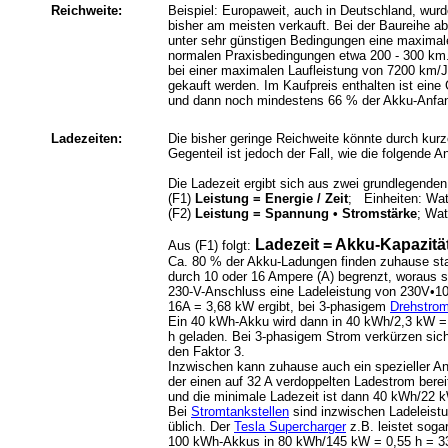
Reichweite:
Beispiel: Europaweit, auch in Deutschland, wur
bisher am meisten verkauft. Bei der Baureihe a
unter sehr günstigen Bedingungen eine maximal
normalen Praxisbedingungen etwa 200 - 300 km.
bei einer maximalen Laufleistung von 7200 km/J
gekauft werden. Im Kaufpreis enthalten ist eine
und dann noch mindestens 66 % der Akku-Anfan
Ladezeiten:
Die bisher geringe Reichweite könnte durch kurz
Gegenteil ist jedoch der Fall, wie die folgende A
Die Ladezeit ergibt sich aus zwei grundlegende
(F1)
Leistung = Energie / Zeit
; Einheiten: Wa
(F2)
Leistung = Spannung • Stromstärke
;
Wat
Ladezeit = Akku-Kapazität
Aus (F1) folgt:
Ca. 80 % der Akku-Ladungen finden zuhause stat
durch 10 oder 16 Ampere (A) begrenzt, woraus 
230-V-Anschluss eine Ladeleistung von 230V•1
16A = 3,68 kW ergibt, bei 3-phasigem
Drehstro
Ein 40 kWh-Akku wird dann in 40 kWh/2,3 kW =
h geladen. Bei 3-phasigem Strom verkürzen sic
den Faktor 3.
Inzwischen kann zuhause auch ein spezieller An
der einen auf 32 A verdoppelten Ladestrom bereit
und die minimale Ladezeit ist dann 40 kWh/22 k
Bei
Stromtankstellen
sind inzwischen Ladeleist
üblich. Der
Tesla Supercharger
z.B. leistet soga
100 kWh-Akkus in 80 kWh/145 kW = 0,55 h = 3