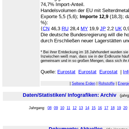
74,7% Import-Anteil.
Handelsvolumen der EU mit Selterdmetal
Exporte 5,5 (5,6);
Importe 12,9
(18,3); d
%):
⟨
CN
46,3
RU
28,4
MY
19,9
JP
2,2
UK
0,9
Die deutsche Bundesregierung will die h
durch Erschließen neuer Lagerstätten un
* Bei ihrer Entdeckung im 18.Jahrhundert wurden sie
Inzwischen weiß man, dass sie in der Erdkruste häuf
gemeinsam und in so großen Mengen, dass sich ihr 
Quelle:
Eurostat
Eurostat
Eurostat
|
Inf
|
Seltene Erden
|
Rohstoffe
|
Energ
Daten/Statistiken/ Infografiken: Archiv
(jahrg
Jahrgang:
08
09
10
11
12
13
14
15
16
17
18
19
20