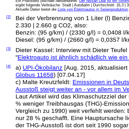
Ein Praxistest (Michael Neißendörfer:
Der Nissan Leaf ist ein Strom
ergibt folgende Verbräuche: Stadt | Autobahn | Durchschnitt: 16,3 | 
Aktuelle Daten bietet die
Liste von Elektroautos in Serienproduktion
[2]
Bei der Verbrennung von 1 Liter (l) Benzi
2.330 | 2.660 g CO2, also:
Benzin: (95 g/km) / (2330 g/l) = 0,0408 l
Diesel: (95 g/km) / (2660 g/l) = 0,0357 l/
[3]
Dieter Kassel: Interview mit Dieter Teufel 
"
Elektroauto ist ähnlich schädlich wie ein
[4]
a)
UPI-Ökobilanz
[Aug. 2015, aktualisier
Globus 11658
) [07.04.17]
c)
Malte Kreutzfeldt:
Emissionen in Deut
Ausstoß steigt weiter an - vor allem im V
Laut Artikel wird das Klimaschutzziel de
% weniger Treibhausgas (THG)-Emission
Vergleich zu 1990) weit verfehlt werden
nur 28 % geschafft. Eine Hauptursache li
der THG-Ausstoß ist dort seit 1990 sogar