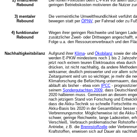
2) finanzieller
Die hohen Fixkosten beim E-PKW vor allem durch
Rebound
geringen Betriebskosten motivieren die Nutzer zu
3) mentaler
Die vermeintliche Umweltfreundlichkeit verführt 
Rebound
bewegen statt per
ÖPNV
, per Fahrrad oder zu Fu
4) funktionaler
Wegen ihrer geringen Reichweite und langen Lad
Rebound
zusätzlicher Zweit- oder Drittwagen angeschafft, 
Folge u.a. den Ressourcenverbrauch und den Fläc
Nachhaltigkeitsbilanz
Aufgrund ihrer
Klima
- und
Ökobilanz
sowie der ob
werden E-PKW mindestens noch 1 bis 2 Jahrzehnt
jetzt noch extrem teuren Elektroautos etwa durc
drücken, ist nicht nachhaltig, da andere Methoden
wirksamer, deutlich preiswerter und vor allem sch
Zeitargument wird um so wichtiger, je mehr die n
Klimaforschung die Befürchtung untermauern, da
abläuft als bisher - etwa vom
IPCC
- prognostizier
seinem
Sondergutachten 2009
, dass Deutschland
2020 halbieren muss. Gemessen an diesem engen
nach jetzigem Stand von Forschung und Entwicklun
dass die Akku-Technik so schnelle Fortschritte 
Akku-Basis bis 2020 in der Gesamtbilanz besser s
Verbrennungsmotor. Möglicherweise ist die Akku-
schwer, geringe Reichweite, lange Ladezeiten, er
Verschleiß, Verbrauch problematischer Rohstoffe 
Antriebe, z.B. die
Brennstoffzelle
oder Verbrennun
Kraftstoffen, erweisen sich auf Dauer als nachhalt