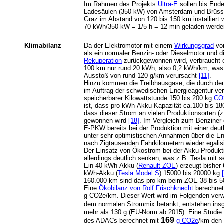
Im Rahmen des Projekts
Ultra-E
sollen bis Ende
Ladesäulen (350 kW) von Amsterdam und Brüss
Graz im Abstand von 120 bis 150 km installiert
70 kWh/350 kW = 1/5 h = 12 min geladen werde
Klimabilanz
Da der Elektromotor mit einem
Wirkungsgrad
vo
als ein normaler Benzin- oder Dieselmotor und d
Rekuperation
zurückgewonnen wird, verbraucht ei
100 km nur rund 20 kWh, also 0,2 kWh/km, wa
Ausstoß von rund 120 g/km verursacht
[11]
.
Hinzu kommen die Treibhausgase, die durch den
im Auftrag der schwedischen Energieagentur ver
speicherbarer Kilowattstunde 150 bis 200 kg
CO
ist, dass pro kWh-Akku-Kapazität ca.100 bis 1
dass dieser Strom an vielen Produktionsorten (z
gewonnen wird
[18]
. Im Vergleich zum Benziner 
E-PKW bereits bei der Produktion mit einer deut
unter sehr optimistischen Annahmen über die En
nach Zigtausenden Fahrkilometern wieder egalis
Der Einsatz von Ökostrom bei der Akku-Produk
allerdings deutlich senken, was z.B. Tesla mit s
Ein 40 kWh-Akku (
Renault ZOE
) erzeugt bisher
kWh-Akku (
Tesla Model S
) 15000 bis 20000 kg
160.000 km sind das pro km beim ZOE 38 bis 50
Eine
Ökobilanz von Rolf Frischknecht
berechnet 
g CO2e/km. Dieser Wert wird im Folgenden verw
dem normalen Strommix betankt, entstehen in
mehr als 130 g (EU-Norm ab 2015). Eine Studi
169
des ADACs berechnet mit
g CO2e
/km den