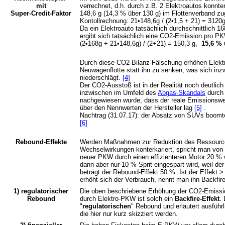
mit
verrechnet, d.h. durch z.B. 2 Elektroautos konnt
Super-Credit-Faktor
148,6 g (14,3 % über 130 g) im Flottenverband z
Kontollrechnung: 21•148,6g / (2•1,5 + 21) = 3120g
Da ein Elektroauto tatsächlich durchschnittlich 
ergibt sich tatsächlich eine CO2-Emission pro PK
(2•168g + 21•148,6g) / (2+21) = 150,3 g,
15,6 % 
Durch diese CO2-Bilanz-Fälschung erhöhen Elek
Neuwagenflotte statt ihn zu senken, was sich inz
niederschlägt.
[4]
Der CO2-Ausstoß ist in der Realität noch deutlich 
inzwischen im Umfeld des
Abgas-Skandals
durch 
nachgewiesen wurde, dass der reale Emissionswe
über den Nennwerten der Hersteller lag
[5]
.
Nachtrag (31.07.17): der Absatz von SUVs boom
[6]
Rebound-Effekte
Werden Maßnahmen zur Reduktion des Ressource
Wechselwirkungen konterkariert, spricht man von
neuer PKW durch einen effizienteren Motor 20 % we
dann aber nur 10 % Sprit eingespart wird, weil d
beträgt der Rebound-Effekt 50 %. Ist der Effekt > 
erhöht sich der Verbrauch, nennt man ihn Backfir
1) regulatorischer
Die oben beschriebene Erhöhung der CO2-Emiss
Rebound
durch Elektro-PKW ist solch ein
Backfire-Effekt
.
"
regulatorischen
" Rebound und erläutert ausführ
die hier nur kurz skizziert werden.