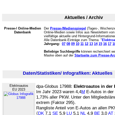
Aktuelles / Archiv
Presse-/ Online-Medien
Der
Presse-/Medienspiegel
(Tages-, Wochenzei
Datenbank
Online-Medien sowie Infos aus Newslettern v
vielfältige aktuelle und Hintergrund-Informatione
Alle Datenbank-Einträge zum Thema "
Elektro
Jahrgang:
07
08
09
10
11
12
13
14
15
16
17
1
Beliebige Suchbegriffe
können recherchiert we
Maske oben auf der
Startseite zum Presse-Ar
Daten/Statistiken/ Infografiken: Aktuelles
(
Elektroautos
dpa-Globus 17988:
Elektroautos in der
EU 2023
Im Jahr 2023 waren 4,4
M
E-Autos in der
1,73% aller PKW. Unter den Mitgliedsländ
extrem (Faktor 295).
Rangliste Anteil von E-Autos an allen PK
⟨
DK
7,1
SE
5,9
LU
5,1
NL
4,9
BE
3,0
AT