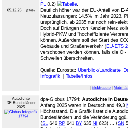
PL
0,2⟩
.
Deutlich höher war der EU-Anteil von E-
05.12.25
(2709)
Neuzulassungen: 14,5% im Jahr 2023. P
ursprünglich, ab 2035 nur noch rein-ele
Doch auf Drängen von Kanzler Merz soll
Hybrid-PKW und "hocheffiziente Verbren
können. Außerdem soll der Start des CO
Gebäude und Straßenverkehr (
EU-ETS 2
verschoben werden können, falls die Öl
Schwellen überschreiten.
Quelle: Eurostat:
Überblick/Landkarte
D
Infografik
|
Tabelle/Infos
|
Elektroauto
|
Mobilitä
Autodichte
dpa-Globus 17794:
Autodichte in Deuts
DE Bundesländer
Anfang 2025 waren in Deutschland 49,3
2025
Höchststand. Die Grafik listet die Autod
Bundesländern und die Veränderung ggü. 
⟨
SL
646
RP
641
BY
635
NI
623⟩ ... ⟨
SN
5