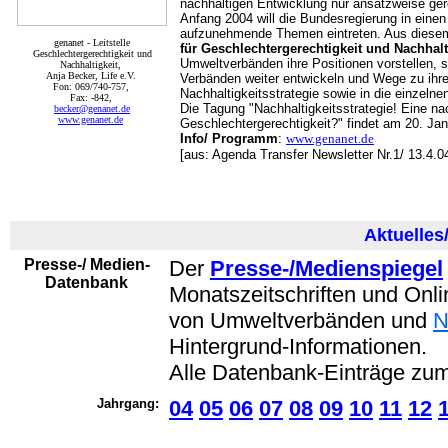
nachhaltigen Entwicklung nur ansatzweise ge
Anfang 2004 will die Bundesregierung in eine
aufzunehmende Themen eintreten. Aus dies
genanet - Leitstelle
für Geschlechtergerechtigkeit und Nachhalt
Geschlechtergerechtigkeit und
Umweltverbänden ihre Positionen vorstellen, s
Nachhaltigkeit,
Anja Becker, Life e.V.
Verbänden weiter entwickeln und Wege zu ihrer
Fon: 069/740-757,
Nachhaltigkeitsstrategie sowie in die einzelne
Fax: -842,
Die Tagung "Nachhaltigkeitsstrategie! Eine nac
becker@genanet.de
www.genanet.de
Geschlechtergerechtigkeit?" findet am 20. Janu
Info/ Programm
:
www.genanet.de
[aus: Agenda Transfer Newsletter Nr.1/ 13.4.0
Aktuelles
Presse-/ Medien-
Der
Presse-/Medienspiegel
Datenbank
Monatszeitschriften und Onl
von Umweltverbänden und
Hintergrund-Informationen.
Alle Datenbank-Einträge z
Jahrgang:
04
05
06
07
08
09
10
11
12