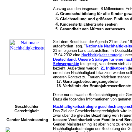
Auszug aus den insgesamt 8 Millenniums-Entw
2.
Grundschulbildung für alle Kinder gew
3.
Gleichstellung und größeren Einfluss d
4.
Kindersterblichkeitsrate senken
5. Gesundheit von Müttern verbessern
Seit dem Beschluss der Agenda 21 im Juni 199
aufgefordert, sog. "
Nationale Nachhaltigkeits
21 im eigenen Land aufzustellen. In Deutsch
17.04.2002 eine
Nachhaltigkeitsstrategie
unter
Deutschland. Unsere Strategie für eine nac
Schwerpunkte
festgelegt, von denen sich abe
bezieht. Außerdem werden
21 Indikatoren
def
erreichten Nachhaltigkeit bilanziert werden soll
engeren Kontext zu Frauen/Mädchen stehen:
17. Ganztagsbetreuungsangebote
18. Verhältnis der Bruttojahresverdienst
Diese nur schwache Berücksichtigung der Gend
Dazu die fogenden Informationen von genanet
Geschlechter-
Nachhaltigkeitsstrategie geschlechtergerec
Gerechtigkeit
Das Ziel der Geschlechtergerechtigkeit wird i
zwar über die
gleiche Bezahlung von Fraue
Gender Mainstreaming
bessere Vereinbarkeit von Familie und Ber
Gender Mainstreaming ist aber nicht zu erkenn
Nachhaltigkeitsstrategie der Bedeutung der G