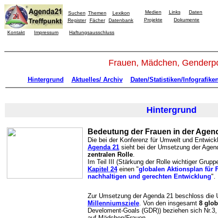
Medien
Links
Daten
Suchen
Themen
Lexikon
Projekte
Dokumente
Register
Fächer
Datenbank
Kontakt
Impressum
Haftungsausschluss
Frauen, Mädchen, Genderpol
Hintergrund
Aktuelles/ Archiv
Daten/Statistiken/Infografike
Hintergrund
Bedeutung der Frauen in der Agen
Die bei der Konferenz für Umwelt und Entwick
Agenda 21
sieht bei der Umsetzung der Agen
zentralen Rolle
.
Im Teil III (Stärkung der Rolle wichtiger Grupp
Kapitel 24
einen "
globalen Aktionsplan für 
nachhaltigen und gerechten Entwicklung
".
Zur Umsetzung der Agenda 21 beschloss die
Millenniumsziele
. Von den insgesamt
8 glo
Develoment-Goals (GDR)) beziehen sich Nr.3, 5
auf Mädchen/Frauen.