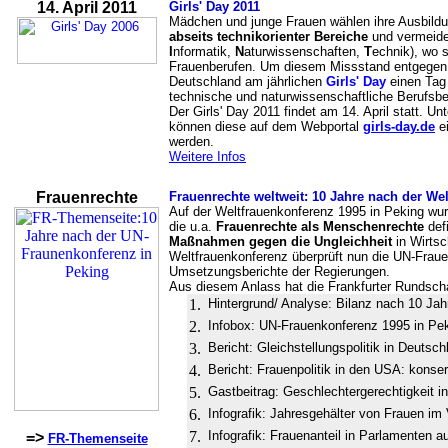
14. April 2011
Girls' Day 2011
Mädchen und junge Frauen wählen ihre Ausbild
abseits technikorienter Bereiche
und vermeid
I
nformatik,
N
aturwissenschaften,
T
echnik), wo s
Frauenberufen. Um diesem Missstand entgegen 
Deutschland am jährlichen
Girls' Day
einen Tag 
technische und naturwissenschaftliche Berufsb
Der Girls' Day 2011 findet am 14. April statt. 
können diese auf dem Webportal
girls-day.de
ei
werden.
Weitere Infos
Frauenrechte
Frauenrechte weltweit: 10 Jahre nach der We
Auf der Weltfrauenkonferenz 1995 in Peking wurd
die u.a.
Frauenrechte als Menschenrechte
defi
Maßnahmen gegen die Ungleichheit
in Wirtsc
Weltfrauenkonferenz überprüft nun die UN-Frau
Umsetzungsberichte der Regierungen.
Aus diesem Anlass hat die Frankfurter Rundscha
1.
Hintergrund/ Analyse: Bilanz nach 10 Jah
2.
Infobox: UN-Frauenkonferenz 1995 in Pe
3.
Bericht: Gleichstellungspolitik in Deutsch
4.
Bericht: Frauenpolitik in den USA: konse
5.
Gastbeitrag: Geschlechtergerechtigkeit in
6.
Infografik: Jahresgehälter von Frauen im
7.
Infografik: Frauenanteil in Parlamenten 
=>
FR-Themenseite