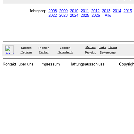
Jahrgang:
2008
2009
2010
2011
2012
2013
2014
2015
2022
2023
2024
2025
2026
Alle
Medien
Links
Daten
Suchen
Themen
Lexikon
Register
Fächer
Datenbank
Projekte
Dokumente
Kontakt
über uns
Impressum
Haftungsausschluss
Copyrigh