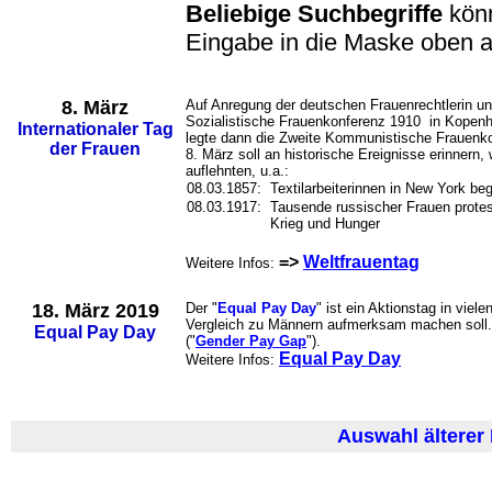
Beliebige Suchbegriffe
könn
Eingabe in die Maske oben a
8. März
Auf Anregung der deutschen Frauenrechtlerin un
Sozialistische Frauenkonferenz 1910 in Kopenh
Internationaler Tag
legte dann die Zweite Kommunistische Frauenk
der Frauen
8. März soll an historische Ereignisse erinnern
auflehnten, u.a.:
08.03.1857:
Textilarbeiterinnen in New York be
08.03.1917:
Tausende russischer Frauen protes
Krieg und Hunger
=>
Weltfrauentag
Weitere Infos:
18. März 2019
Der "
Equal Pay Day
" ist ein Aktionstag in vie
Vergleich zu Männern aufmerksam machen soll.
Equal Pay Day
("
Gender Pay Gap
").
Equal Pay Day
Weitere Infos:
Auswahl älterer