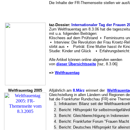
Die Inhalte der FR-Themenseite stellen wir ausfü
taz-Dossier:
Internationaler Tag der Frauen 2
Zum Weltfrauentag am 8.3.06 hat die tageszeitu
mit u.a. folgenden Beiträgen:
Klischees auf dem Prüfstand
•
Feminisums un
•
Interview: Die Revolution der Frau Kroetz-R
stirbt aus
•
Porträt: Eine Mutter hasst ihr Kin
Studie: Kinder und Glück
•
Erfahrungsbericht
Alle Artikel können online abgerufen werden
von
dieser Übersichtsseite
[taz, 8.3.06]
=>
Weltfrauentag
Weltfrauentag 2005
Alljährlich am
8.März
erinnert der
Weltfrauenta
Gleichstellung in allen Ländern und Regionen d
hat die Frankfurter Rundschau (FR) eine Themens
1.
Infokasten: Bilanz seit der Weltfrauenkon
2.
Bericht: Hilfsprojekt für selbstmordgefähr
3.
Bericht: Gleichberechtigung in Indonesien
4.
Bericht: Frankfurter Forum "Frauen Macht 
5.
Bericht: Deutsches Hilfsprojekt für allein