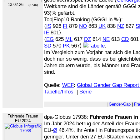
13.02.26
(2736)
Weltkarte sind die Länder gemäß GGGI zu
93)% gefärbt.
Top|Flop10 Ranking (GGGI in ‰):
⟨
IS
926
FI
879
NO
863
UK
838
NZ
827
S
IE
801⟩.
⟨
EG
625
ML
617
DZ
614
NE
613
CD
60
SD
570
PK
567⟩
.
Im Vergleich zum Vorjahr hat sich die La
doch nur so wenig, dass es bei gleichbl
Jahre dauern würde, bis Männer und Fraue
sind.
Quelle:
WEF
:
Global Gender Gap Report
Tabelle/Infos
|
Serie
|
Gender-Gap
|
Fr
Führende Frauen
dpa-Globus 17938:
Führende Frauen in
EU 2024
Im Jahr 2024 betrug der Anteil der Fraue
EU-
Ø
46,4%, ihr Anteil in Führungsposit
geringer. Unter den 27 EU-Staaten variie