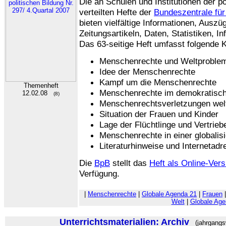
Die an Schulen und Institutionen der po
verteilten Hefte der
Bundeszentrale für 
bieten vielfältige Informationen, Ausz
Zeitungsartikeln, Daten, Statistiken, I
Das 63-seitige Heft umfasst folgende K
Menschenrechte und Weltproblem
Idee der Menschenrechte
Kampf um die Menschenrechte
Themenheft
Menschenrechte im demokratisch
12.02.08
(8)
Menschenrechtsverletzungen wel
Situation der Frauen und Kinder
Lage der Flüchtlinge und Vertrie
Menschenrechte in einer globalisi
Literaturhinweise und Internetad
Die
BpB
stellt das
Heft als Online-Vers
Verfügung.
|
Menschenrechte
|
Globale Agenda 21
|
Frauen
Welt
|
Globale Age
Unterrichtsmaterialien: Archiv
(jahrgangs