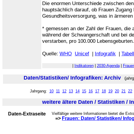
Die enormen Unterschiede zwischen den
hauptsächlich darauf, ob Frauen Zugang 
Gesundheitsversorgung, was in ärmeren Lä
* gemessen an der Zahl der Frauen, die 
während der Schwangerschaft und bei de
verstarben, pro 100.000 Lebensgeburten.
Quelle:
WHO
Unicef
|
Infografik
|
Tabel
|
Indikatoren
|
2030-Agenda
|
Fraue
Daten/Statistiken/ Infografiken: Archiv
(jahrg
Jahrgang:
10
11
12
13
14
15
16
17
18
19
20
21
22
weitere ältere Daten / Statistiken / I
Daten-Extraseite
Vielfältige weitere Informationen bietet die Extr
=>
Frauen: Daten/ Statistiken/ Info