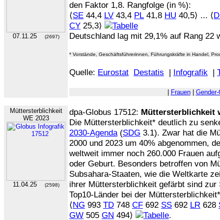
den Faktor 1,8. Rangfolge (in %):
⟨
SE
44,4
LV
43,4
PL
41,8
HU
40,5⟩ ... ⟨
D
CY
25,3⟩
Deutschland lag mit 29,1% auf Rang 22 
07.11.25
(2697)
* Vorstände, Geschäftsführerinnen, Führungskräfte in Handel, Pro
Quelle:
Eurostat
Destatis
|
Infografik
|
|
Frauen
|
Gender-
Müttersterblichkeit
dpa-Globus 17512:
Müttersterblichkeit 
WE 2023
Die Müttersterblichkeit* deutlich zu senke
2030-Agenda
(
SDG
3.1). Zwar hat die Mü
2000 und 2023 um 40% abgenommen, de
weltweit immer noch 260.000 Frauen au
oder Geburt. Besonders betroffen von Müt
Subsahara-Staaten, wie die Weltkarte zei
ihrer Müttersterblichkeit gefärbt sind zur
11.04.25
(2598)
Top10-Länder bei der Müttersterblichkeit*
⟨
NG
993
TD
748
CF
692
SS
692
LR
628
GW
505
GN
494⟩
.