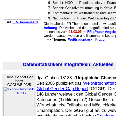
6.
Bericht: NGOs in Russland, die von Fraue
7.
Bericht: Genitalverstümmelung in Kenia. Ei
8.
Kommentar zum Weltfrauentag und Bilanz
9.
Nachrichten für Kinder: Weltfrauentag 200
=>
FR-Themenseite
Die Inhalte der FR-Themenseite stellen wir ausfü
Achtung
: Die Artikel und die Infografik sind bi
können bis zum
21.03.05
im
FR-ePaper-Angeb
werden, danach werden alle Elemente in kostenp
=> Themen:
Weltfrauentag
<
Frauen
Daten/Statistiken/ Infografiken: Aktuelles
(
Global Gender Gap
dpa-Globus 18133:
(Un)-gleiche Chanc
Index
Seit 2006 publiziert das
Weltwirtschafts
GGGI WE 2025
Global Gender Gap Report
(GGGR). Der 
148 Länder weltweit den Global Gender 
Kategorien (1) Bildung, (2) Gesundheit u
Wirtschaftliche Teilhabe und Möglichkeite
Emanzipation. Der GGGI gibt an, zu wiev
geschlechtsspezifsche Lücke (
Genderga