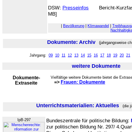
DSW:
Presseinfos
Bericht-Kurzfa
MB]
|
Bevölkerung
|
Klimawandel
|
Treibhausg
Nachhaltigke
Dokumente: Archiv
(jahrgangsweise chr
Jahrgang:
09
10
11
12
13
14
15
16
17
18
19
20
21
weitere Dokumente
Dokumente-
Vielfältige weitere Dokumente bietet die Extrase
=>
Frauen: Dokumente
Extraseite
Unterrichtsmaterialien: Aktuelles
(die j
IpB-297
Bundeszentrale für politische Bildung:
zur politischen Bildung Nr. 297/ 4.Quar