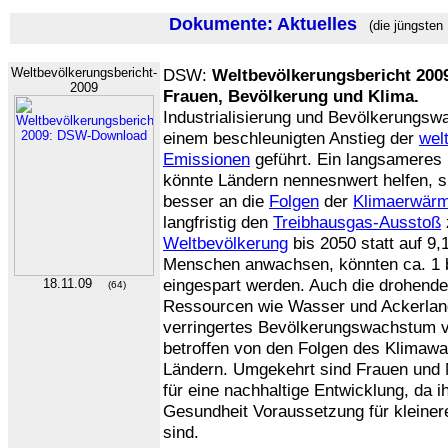
Dokumente: Aktuelles
(die jüngsten
Weltbevölkerungsbericht-
DSW:
Weltbevölkerungsbericht 2009
2009
Frauen, Bevölkerung und Klima.
Industrialisierung und Bevölkerungs
einem beschleunigten Anstieg der
wel
Emissionen
geführt. Ein langsamere
könnte Ländern nennesnwert helfen, sic
besser an die
Folgen
der
Klimaerwär
langfristig den
Treibhausgas-Ausstoß
Weltbevölkerung
bis 2050 statt auf 9,
Menschen anwachsen, könnten ca. 1 
eingespart werden. Auch die drohende
18.11.09
(64)
Ressourcen wie Wasser und Ackerland
verringertes Bevölkerungswachstum 
betroffen von den Folgen des Klimawa
Ländern. Umgekehrt sind Frauen und
für eine nachhaltige Entwicklung, da 
Gesundheit Voraussetzung für kleiner
sind.