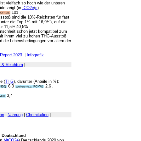
ist vielfach so hoch wie der unteren
de zeigt (in
tCO2e
/
c
):
101 .
 TOP 1%
stoß sind die 10%-Reichsten für fast
runter die Top 1% mit 16,9%), auf die
nur 11,5%|40,5%.
Menschheit schon jetzt kompatibel zum
it ihrem viel zu hohen THG-Ausstoß
d die Lebensbedingungen vor allem der
y Report 2023
|
Infografik
 & Reichtum
|
e (
THG
), darunter (Anteile in %):
6,3
2,6 .
(N20)
weitere (u.a. FCKW)
3,4
Müll
on
|
Nahrung
|
Chemikalien
|
n Deutschland
in
MtCO2e
) Deutschlands 2020 von