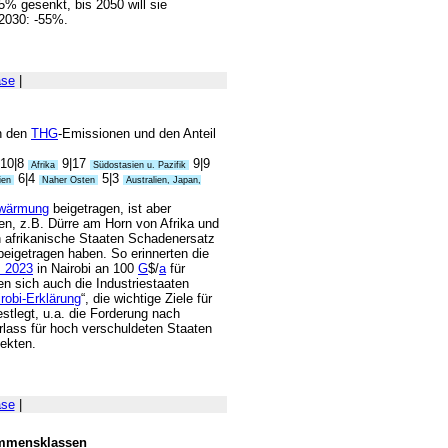
% gesenkt, bis 2050 will sie
2030: -55%.
ase
|
an den
THG
-Emissionen und den Anteil
10|8
9|17
9|9
Afrika
Südostasien u. Pazifik
6|4
5|3
sien
Naher Osten
Australien, Japan,
rwärmung
beigetragen, ist aber
en, z.B. Dürre am Horn von Afrika und
 afrikanische Staaten Schadenersatz
beigetragen haben. So erinnerten die
s 2023
in Nairobi an 100
G
$/
a
für
en sich auch die Industriestaaten
robi-Erklärung
“, die wichtige Ziele für
stlegt, u.a. die Forderung nach
lass für hoch verschuldeten Staaten
ekten.
ase
|
ommensklassen