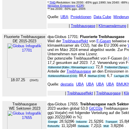
*
THG
-Reduktion: bis 2030: -65% ggü.1990; bis 2040: -88%
Negative Emissionen
(
CDR
)
** bis 2030: -50% ggü. 2005
Quelle:
UBA
:
Projektionen
Data Cube
Minderun
|
Treibhausgase
|
Klimaerwärmung
Fluorierte Treibhausgase
dpa-Globus 17701:
Fluorierte Treibhausgase
DE 2015-2023
Weil der
Treibhauseffekt
von
F-Gasen
teilweise 
klimawirksamer als CO2), hat die EU 2006 eine
und im März 2024 erneut abgelöst wurde. Zur P
Unternehmen nun eine Lizenz.
Der potenzielle Treibhauseffekt von F-Gasen (in
17,2 gesunken auf 2023: 7,2. Verwendung von F-
72,8
Kältemittel (Kälte-, Klimaanlagen u.a.)
Treibmittel (Sprays
Anteile der
Treibhausgase
an den Emissionen in 
88,4
6,7
Kohlenstoffdioxid (CO2)
Methan (CH4)
Lachgas (N
18.07.25
(2645)
Quelle:
destatis
UBA
UBA
UBA
UBA
BMUK
|
Treibhauseffekt
|
Treibhausgase
|
Kl
Treibhausgase
dpa-Globus 17655:
Treibhausgase nach Sektor
WE Sektoren 2023
2023 wurden global 53,0
GtCO2e
Treibhausgase 
ggü.Vorjahr) mit folgender Verteilung auf die Sek
ggü.2022|1990 in %):
28,5|2|96
21,5|2|91
15,8|
Energie
Industrie
Transport
11,1|2|48
7,2|1|1
3,8|2|56 .
Rohstoffe
Gebäude
Müll