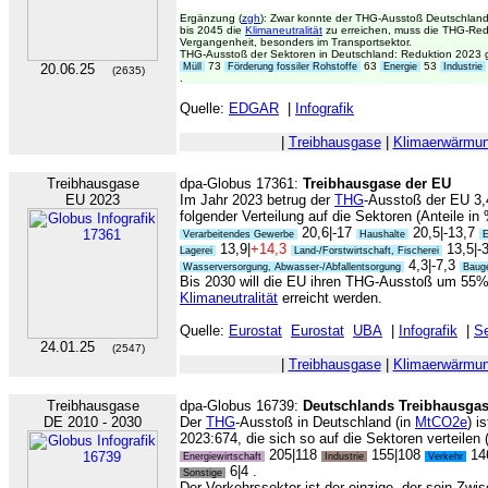
Ergänzung (
zgh
): Zwar konnte der THG-Ausstoß Deutschlan
bis 2045 die
Klimaneutralität
zu erreichen, muss die THG-Reduk
Vergangenheit, besonders im Transportsektor.
THG-Ausstoß der Sektoren in Deutschland: Reduktion 2023 g
73
63
53
20.06.25
Müll
Förderung fossiler Rohstoffe
Energie
Industrie
(2635)
.
Quelle:
EDGAR
|
Infografik
|
Treibhausgase
|
Klimaerwärmu
Treibhausgase
dpa-Globus 17361:
Treibhausgase der EU
EU 2023
Im Jahr 2023 betrug der
THG
-Ausstoß der EU 3
folgender Verteilung auf die Sektoren (Anteile i
20,6|-17
20,5|-13,7
Verarbeitendes Gewerbe
Haushalte
E
13,9|
+14,3
13,5|-
Lagerei
Land-/Forstwirtschaft, Fischerei
4,3|-7,3
Wasserversorgung, Abwasser-/Abfallentsorgung
Baug
Bis 2030 will die EU ihren THG-Ausstoß um 55%
Klimaneutralität
erreicht werden.
Quelle:
Eurostat
Eurostat
UBA
|
Infografik
|
Se
24.01.25
(2547)
|
Treibhausgase
|
Klimaerwärmu
Treibhausgase
dpa-Globus 16739:
Deutschlands Treibhausga
DE 2010 - 2030
Der
THG
-Ausstoß in Deutschland (in
MtCO2e
) i
2023:674, die sich so auf die Sektoren verteilen
205|118
155|108
14
Energiewirtschaft
Industrie
Verkehr
6|4 .
Sonstige
Der Verkehrssektor ist der einzige, der sein Zw