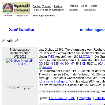
Medien
Links
Daten
Suchen
Themen
Lexikon
Projekte
Dokumente
Register
Fächer
Datenbank
Kontakt
Impressum
Haftungsausschluss
Daten/ Statistiken
treibhausgas
Anzahl: 46
Treibhausgase,
dpa-Globus 18369:
Treibhausgase von Rechen
Rechenzentren
Im Jahr 2025 verbrauchten die Rechenzentren w
WE 2025
einem
THG
-Ausstoß von 189
MtCO2e
*. Die Graf
dem größten spezifischen THG-Ausstoß ihrer R
⟨
ID
682
IN
635
HK
604
MY
543
CN
510⟩ ... ⟨
CA
.
Der Hauptfaktor für den THG-Ausstoß ist der En
1) wird Strom zu 91%, in der Schweiz (Rg 20) 
erzeugt. Einen stark wachsenden Anteil am Str
Künstliche Intelligenz
(KI): ihre etwa 20% im Jah
in etwa verdoppeln auf dann rund 158 MtCO2e 
11.06.26
(2787)
* Zum Vergleich DE 2025: Stromverbrauch 438 TWh (
↗
) THG
Quelle:
UNU-INWEH
BMU
|
Infografik
|
Tabelle