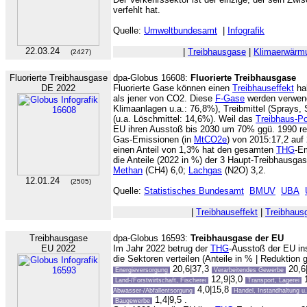
verfehlt hat.
Quelle:
Umweltbundesamt
|
Infografik
22.03.24
|
Treibhausgase
|
Klimaerwärm
(2427)
Fluorierte Treibhausgase
dpa-Globus 16608:
Fluorierte Treibhausgase
DE 2022
Fluorierte Gase können einen
Treibhauseffekt
hab
als jener von CO2. Diese
F-Gase
werden verwende
Klimaanlagen u.a.: 76,8%), Treibmittel (Sprays,
(u.a. Löschmittel: 14,6%). Weil das
Treibhaus-Po
EU ihren Ausstoß bis 2030 um 70% ggü. 1990 re
Gas-Emissionen (in
MtCO2e
) von 2015:17,2 auf 
einen Anteil von 1,3% hat den gesamten
THG
-E
die Anteile (2022 in %) der 3 Haupt-Treibhausga
Methan
(CH4) 6,0;
Lachgas
(N2O) 3,2.
12.01.24
(2505)
Quelle:
Statistisches Bundesamt
BMUV
UBA
|
Treibhauseffekt
|
Treibhaus
Treibhausgase
dpa-Globus 16593:
Treibhausgase der EU
EU 2022
Im Jahr 2022 betrug der
THG
-Ausstoß der EU i
die Sektoren verteilen (Anteile in % | Reduktion 
20,6|37,3
20,6
Energieversorgung
Verarbeitendes Gewerbe
12,9|3,0
1
Land-/Forstwirtschaft, Fischerei
Transport, Lagerei
4,0|15,8
Abwasser-/Abfallentsorgung
Handel, Instandhaltung u
1,4|9,5 .
Baugewerbe