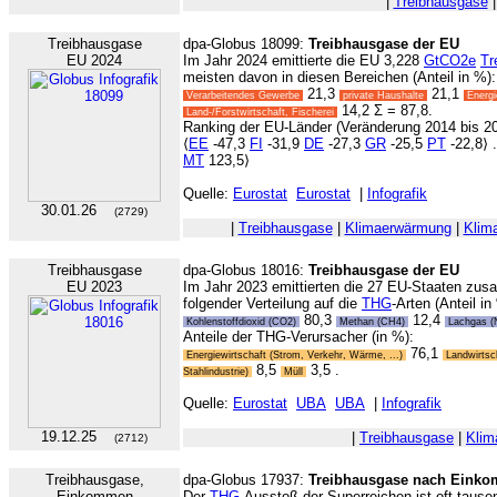
|
Treibhausgase
Treibhausgase
dpa-Globus 18099:
Treibhausgase der EU
EU 2024
Im Jahr 2024 emittierte die EU 3,228
GtCO2e
Tr
meisten davon in diesen Bereichen (Anteil in %):
21,3
21,1
Verarbeitendes Gewerbe
private Haushalte
Energi
14,2 Σ = 87,8.
Land-/Forstwirtschaft, Fischerei
Ranking der EU-Länder (Veränderung 2014 bis 20
⟨
EE
-47,3
FI
-31,9
DE
-27,3
GR
-25,5
PT
-22,8⟩ .
MT
123,5⟩
Quelle:
Eurostat
Eurostat
|
Infografik
30.01.26
(2729)
|
Treibhausgase
|
Klimaerwärmung
|
Klim
Treibhausgase
dpa-Globus 18016:
Treibhausgase der EU
EU 2023
Im Jahr 2023 emittierten die 27 EU-Staaten zu
folgender Verteilung auf die
THG
-Arten (Anteil in
80,3
12,4
Kohlenstoffdioxid (CO2)
Methan (CH4)
Lachgas 
Anteile der THG-Verursacher (in %):
76,1
Energiewirtschaft (Strom, Verkehr, Wärme, ...)
Landwirtsc
8,5
3,5 .
Stahlindustrie)
Müll
Quelle:
Eurostat
UBA
UBA
|
Infografik
19.12.25
|
Treibhausgase
|
Klim
(2712)
Treibhausgase,
dpa-Globus 17937:
Treibhausgase nach Eink
Einkommen
Der
THG
-Ausstoß der Superreichen ist oft tause