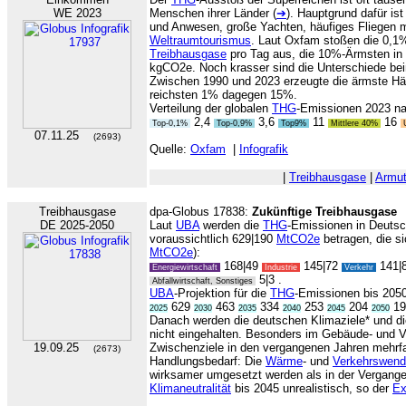
WE 2023
Menschen ihrer Länder (
➔
). Hauptgrund dafür ist
und Anwesen, große Yachten, häufiges Fliegen m
Weltraumtourismus
. Laut Oxfam stoßen die 0,1
Treibhausgase
pro Tag aus, die 10%-Ärmsten in 
kgCO2e. Noch krasser sind die Unterschiede b
Zwischen 1990 und 2023 erzeugte die ärmste Hä
reichsten 1% dagegen 15%.
Verteilung der globalen
THG
-Emissionen 2023 n
2,4
3,6
11
16
Top-0,1%
Top-0,9%
Top9%
Mittlere 40%
U
07.11.25
(2693)
Quelle:
Oxfam
|
Infografik
|
Treibhausgase
|
Armut
Treibhausgase
dpa-Globus 17838:
Zukünftige Treibhausgase
DE 2025-2050
Laut
UBA
werden die
THG
-Emissionen in Deuts
voraussichtlich 629|190
MtCO2e
betragen, die si
MtCO2e
):
168|49
145|72
141|
Energiewirtschaft
Industrie
Verkehr
5|3 .
Abfallwirtschaft, Sonstiges
UBA
-Projektion für die
THG
-Emissionen bis 2050
629
463
334
253
204
19
2025
2030
2035
2040
2045
2050
Danach werden die deutschen Klimaziele* und d
nicht eingehalten. Besonders im Gebäude- und Ve
19.09.25
Zwischenziele in den vergangenen Jahren mehrfac
(2673)
Handlungsbedarf: Die
Wärme
- und
Verkehrswen
wirksamer umgesetzt werden als in der Vergangenh
Klimaneutralität
bis 2045 unrealistisch, so der
Ex