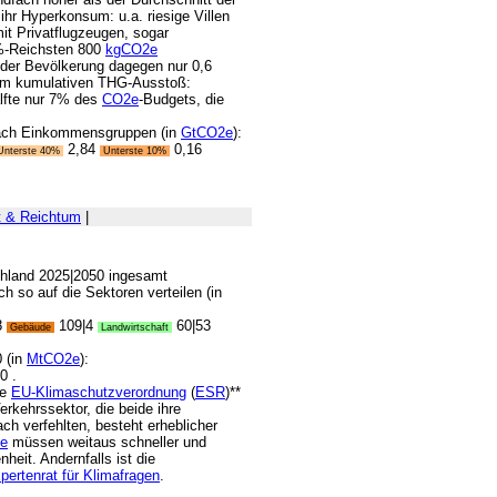
 ihr Hyperkonsum: u.a. riesige Villen
it Privatflugzeugen, sogar
%-Reichsten 800
kgCO2e
der Bevölkerung dagegen nur 0,6
eim kumulativen THG-Ausstoß:
lfte nur 7% des
CO2e
-Budgets, die
ach Einkommensgruppen (in
GtCO2e
):
2,84
0,16
nterste 40%
Unterste 10%
 & Reichtum
|
chland 2025|2050 ingesamt
ch so auf die Sektoren verteilen (in
8
109|4
60|53
Gebäude
Landwirtschaft
 (in
MtCO2e
):
0 .
ie
EU-Klimaschutzverordnung
(
ESR
)**
rkehrssektor, die beide ihre
h verfehlten, besteht erheblicher
de
müssen weitaus schneller und
eit. Andernfalls ist die
pertenrat für Klimafragen
.