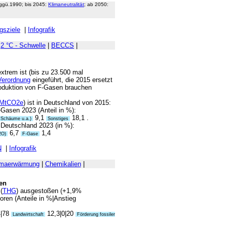
 ggü.1990; bis 2045:
Klimaneutralität
; ab 2050:
gsziele
|
Infografik
|
2 °C - Schwelle
|
BECCS
|
extrem ist (bis zu 23.500 mal
Verordnung
eingeführt, die 2015 ersetzt
roduktion von F-Gasen brauchen
MtCO2e
) ist in Deutschland von 2015:
Gasen 2023 (Anteil in %):
9,1
18,1 .
, Schäume u.a.)
Sonstiges
Deutschland 2023 (in %):
6,7
1,4
2O)
F-Gase
N
|
Infografik
imaerwärmung
|
Chemikalien
|
en
(
THG
) ausgestoßen (+1,9%
toren (Anteile in %|Anstieg
4|78
12,3|0|20
Landwirtschaft
Förderung fossiler