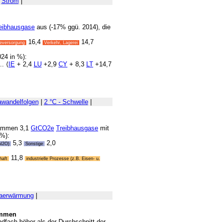
|
Strom
|
eibhausgase
aus (-17% ggü. 2014), die
16,4
14,7
eversorgung
Verkehr, Lagerei
24 in %):
.. ⟨
IE
+ 2,4
LU
+2,9
CY
+ 8,3
LT
+14,7
awandelfolgen
|
2 °C - Schwelle
|
sammen 3,1
GtCO2e
Treibhausgase
mit
 %):
5,3
2,0
(N2O)
Sonstige
11,8
haft
industrielle Prozesse (z.B. Eisen- u.
aerwärmung
|
ommen
ndfach höher als der Durchschnitt der