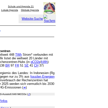
Schule und Agenda 21
Lokale Agenda
Globale Agenda
Website-Suche
e
zentren
eltweit 448
TWh
Strom* verbunden mit
ik listet die weltweit 20 Länder mit
echenzentren-Hubs (in
gCO2e
/
kWh
):
138
BR
97
FR
51
SE
41
CH
37⟩
ergiemix des Landes: In Indonesien (Rg
dagegen nur zu 3% aus
fossilen Energien
omverbrauch der Rechenzentren hat
r 2025 werden sich vermutlich bis 2030
THG-Emissionen (
➔
)
-Ausstoß 649 MtCO2e (
↗
)
/Infos