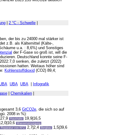
ung
|
2 °C - Schwelle
|
en, der bis zu 24000 mal stärker ist
t z.B. als Kältemittel (Kälte-,
 Schäume u.a. : 8,6%) und Sonstiges
tenzial
der F-Gase so groß ist, will die
duzieren. Deutschland konnte seine F-
2022:7,0 senken, die zuletzt (2022)
missionen hatten. Weitaus höher sind
se:
Kohlenstoffdioxid
(CO2) 89,4;
UBA
UBA
UBA
|
Infografik
gase
|
Chemikalien
|
nsgesamt 3,6
GtCO2e
, die sich so auf
ggü. 2008 in %):
|27,9
19,9|16,5
Haushalte
2,0|10,6
Wasserversorgung,
2,7|2,4
1,5|39,6
. Reparatur von KFZ
Bergbau