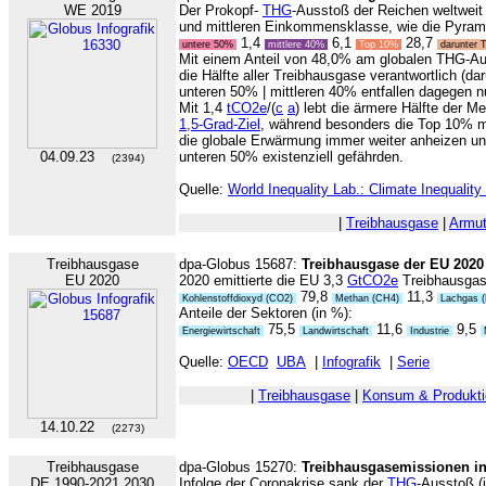
WE 2019
Der Prokopf-
THG
-Ausstoß der Reichen weltweit 
und mittleren Einkommensklasse, wie die Pyrami
1,4
6,1
28,7
untere 50%
mittlere 40%
Top 10%
darunter
Mit einem Anteil von 48,0% am globalen THG-Aus
die Hälfte aller Treibhausgase verantwortlich (da
unteren 50% | mittleren 40% entfallen dagegen 
Mit 1,4
tCO2e
/(
c
a
) lebt die ärmere Hälfte der 
1,5-Grad-Ziel
, während besonders die Top 10% m
die globale Erwärmung immer weiter anheizen un
04.09.23
unteren 50% existenziell gefährden.
(2394)
Quelle:
World Inequality Lab.: Climate Inequalit
|
Treibhausgase
|
Armut
Treibhausgase
dpa-Globus 15687:
Treibhausgase der EU 2020
EU 2020
2020 emittierte die EU 3,3
GtCO2e
Treibhausgas
79,8
11,3
Kohlenstoffdioxyd (CO2)
Methan (CH4)
Lachgas 
Anteile der Sektoren (in %):
75,5
11,6
9,5
Energiewirtschaft
Landwirtschaft
Industrie
Quelle:
OECD
UBA
|
Infografik
|
Serie
|
Treibhausgase
|
Konsum & Produkti
14.10.22
(2273)
Treibhausgase
dpa-Globus 15270:
Treibhausgasemissionen i
DE 1990-2021,2030
Infolge der Coronakrise sank der
THG
-Ausstoß (