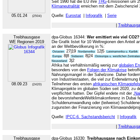
Seit 1990 hat die EU ihre
THG
-Emissionen um 25
Klimaneutralität
erreichen mit dem Zwischenziel 
05.01.24
Quelle:
Eurostat
|
Infografik
|
Serie
(2504)
|
Treibhausg
Treibhausgase
dpa-Globus 16344:
Wer emittiert wie viel CO2?
WE Regionen 2019
Die Grafik listet für 10 Weltregionen den Anteil 
an der Weltbevölkerung in %:
27|19
12|5
Ostasien
Nordamerika
Lateinamerika u. Karibik
8|8
8|24
Europa
Südasien
Osteuropa u. westlichen Zentrala
3|2
Neuseeland
Afrika hat verhältnismäßig wenig zur
globalen E
besonders von den
Folgen der Klimakrise
betroff
Nahrungsmangel in der Sahelzone. Daher fordern
von Industriestaaten, die viel zur Erderwärmung 
08.09.23
Teilnehmer des ersten
afrikanischen Klimagipfel
(2420)
Klimaprojekte im globalen Süden seit 2020, zu d
verpflichtet hatten. Der Gipfel endete mit der „
Nai
die bevorstehendeWeltklimakonferenz in Dubai fe
Schuldenumwandlung oder (teilweise) Schuldener
zugunsten der Finanzierung von Klimawandelproj
Quelle:
IPCC-6. Sachstandsbericht
|
Infografik
|
Treibhausg
Treibhausgase
dpa-Globus 16330:
Treibhausgase nach Eink