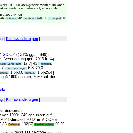
ds seit 1990 um 45% gesenkt werden; um aber
tion weitaus schneller erfolgen als in der
gü.1990 (in %):
46
42
35
13
Gebäude
Landwirtschaft
Transport
ng
|
Klimawandelfolgen
|
,4
GtCO2e
(-31% ggü. 1990) mit
n %| Veränderung ggü. 2013 in %)
17,7|-43
nergieversorgung
Transport,
3,7
6,3|-20,3
Dienstleistungen
1,6|-0,8
1,5|-25,4|| .
ewerbe
Bergbau
 ggü.1990 senken, 2050 soll die
rie
ng
|
Klimawandelfolgen
|
semissionen
st von 1990:1249 gesunken auf
 (2023|Klimaziel 2030, in MtCO2e):
6|85
102|67
60|56
Gebäude
Landwirtschaft
ischenziel 2023:133 MtCO2e deutlich