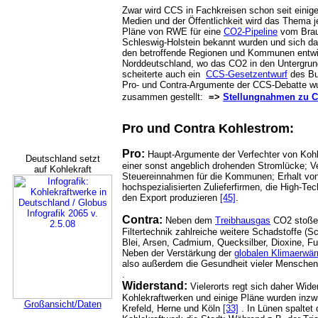
Zwar wird CCS in Fachkreisen schon seit einige
Medien und der Öffentlichkeit wird das Thema je
Pläne von RWE für eine
CO2-Pipeline
vom Braun
Schleswig-Holstein bekannt wurden und sich d
den betroffende Regionen und Kommunen entwic
Norddeutschland, wo das CO2 in den Untergrund
scheiterte auch ein
CCS-Gesetzentwurf
des Bu
Pro- und Contra-Argumente der CCS-Debatte wu
zusammen gestellt:
=>
Stellungnahmen zu 
Pro und Contra Kohlestrom:
Pro:
Haupt-Argumente der Verfechter von Kohl
Deutschland setzt
einer sonst angeblich drohenden Stromlücke; V
auf Kohlekraft
Steuereinnahmen für die Kommunen; Erhalt von
hochspezialisierten Zulieferfirmen, die High-Te
den Export produzieren
[45]
.
Contra:
Neben dem
Treibhausgas
CO2 stoßen
Filtertechnik zahlreiche weitere Schadstoffe (S
Blei, Arsen, Cadmium, Quecksilber, Dioxine, 
Neben der Verstärkung der
globalen Klimaerwä
also außerdem die Gesundheit vieler Menschen
.
Widerstand:
Vielerorts regt sich daher Wi
Kohlekraftwerken und einige Pläne wurden inzwi
Großansicht/Daten
Krefeld, Herne und Köln
[33]
. In Lünen spaltet