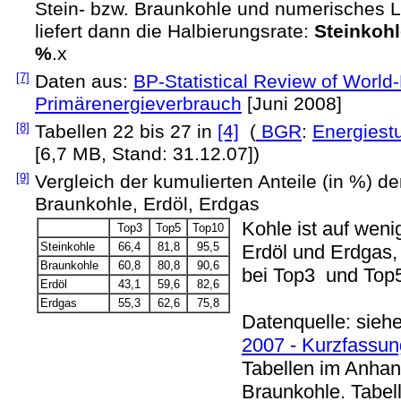
Stein- bzw. Braunkohle und numerisches 
liefert dann die Halbierungsrate:
Steinkohl
%
.x
[7]
Daten aus:
BP-Statistical Review of Worl
Primärenergieverbrauch
[Juni 2008]
[8]
Tabellen 22 bis 27 in
[4]
(
BGR
:
Energiest
[6,7 MB, Stand: 31.12.07])
[9]
Vergleich der kumulierten Anteile (in %) d
Braunkohle, Erdöl, Erdgas
Kohle ist auf weni
Top3
Top5
Top10
Steinkohle
66,4
81,8
95,5
Erdöl und Erdgas,
Braunkohle
60,8
80,8
90,6
bei Top3 und Top
Erdöl
43,1
59,6
82,6
Erdgas
55,3
62,6
75,8
Datenquelle: sieh
2007 - Kurzfassun
Tabellen im Anhang
Braunkohle. Tabel