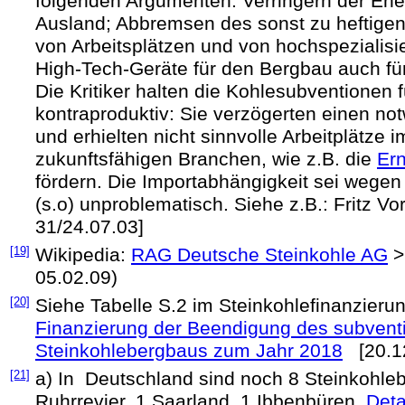
folgenden Argumenten: Verringern der En
Ausland; Abbremsen des sonst zu heftigen 
von Arbeitsplätzen und von hochspezialisie
High-Tech-Geräte für den Bergbau auch fü
Die Kritiker halten die Kohlesubventione
kontraproduktiv: Sie verzögerten einen no
und erhielten nicht sinnvolle Arbeitplätze 
zukunftsfähigen Branchen, wie z.B. die
Er
fördern. Die Importabhängigkeit sei wegen 
(s.o) unproblematisch. Siehe z.B.: Fritz Vo
31/24.07.03]
[19]
Wikipedia:
RAG Deutsche Steinkohle AG
05.02.09)
[20]
Siehe Tabelle S.2 im Steinkohlefinanzier
Finanzierung der Beendigung des subventi
Steinkohlebergbaus zum Jahr 2018
[20.12
[21]
a) In Deutschland sind noch 8 Steinkohleb
Ruhrrevier, 1 Saarland, 1 Ibbenbüren.
Deta