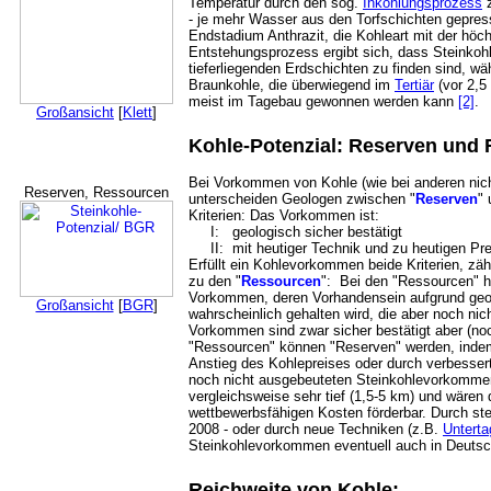
Temperatur durch den sog.
Inkohlungsprozess
z
- je mehr Wasser aus den Torfschichten gepres
Endstadium Anthrazit, die Kohleart mit der höc
Entstehungsprozess ergibt sich, dass Steinkohl
tieferliegenden Erdschichten zu finden sind, wä
Braunkohle, die überwiegend im
Tertiär
(vor 2,5 
meist im Tagebau gewonnen werden kann
[2]
.
Großansicht
[
Klett
]
Kohle-Potenzial: Reserven und
Bei Vorkommen von Kohle (wie bei anderen nich
Reserven, Ressourcen
unterscheiden Geologen zwischen "
Reserven
" 
Kriterien: Das Vorkommen ist:
I: geologisch sicher bestätigt
II: mit heutiger Technik und zu heutigen Prei
Erfüllt ein Kohlevorkommen beide Kriterien, zäh
zu den "
Ressourcen
": Bei den "Ressourcen" h
Vorkommen, deren Vorhandensein aufgrund geo
Großansicht
[
BGR
]
wahrscheinlich gehalten wird, die aber noch nich
Vorkommen sind zwar sicher bestätigt aber (noch
"Ressourcen" können "Reserven" werden, inde
Anstieg des Kohlepreises oder durch verbessert
noch nicht ausgebeuteten Steinkohlevorkommen
vergleichsweise sehr tief (1,5-5 km) und wären 
wettbewerbsfähigen Kosten förderbar. Durch ste
2008 - oder durch neue Techniken (z.B.
Untert
Steinkohlevorkommen eventuell auch in Deutsc
Reichweite von Kohle: