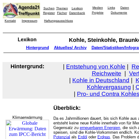
Medien
Links
Daten
Suchen
Themen
Lexikon
Projekte
Dokumente
Register
Fächer
Datenbank
Kontakt
Impressum
Haftungsausschluss
Lexikon
Kohle, Steinkohle, Braunk
Hintergrund
Aktuelles/ Archiv
Daten/Statistiken/Infogra
Hintergrund:
|
Entstehung von Kohle
|
Re
Reichweite
|
Ver
|
Kohle in Deutschland
|
K
Kohlevergasung
|
C
|
Pro- und Contra Kohle
Überblick:
Klimaerwärmung
Da es Jahrmillionen dauert, bis sich Kohle aus
entsteht keine neue Kohle innerhalb von für M
Gegensatz zu
erneuerbaren Energien
, die sich
speisen, sind die Kohle-Vorkommen endlich. Ko
Potenzial
als
Erdöl
oder
Erdgas
. Das Problem 