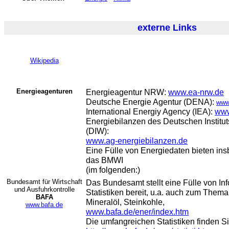
externe Links
Wikipedia
Energieagenturen
Energieagentur NRW:
www.ea-nrw.de
Deutsche Energie Agentur (DENA):
www.
International Energiy Agency (IEA):
www
Energiebilanzen des Deutschen Institut
(DIW):
www.ag-energiebilanzen.de
Eine Fülle von Energiedaten bieten i
das BMWI
(im folgenden:)
Bundesamt für Wirtschaft
Das Bundesamt stellt eine Fülle von In
und Ausfuhrkontrolle
Statistiken bereit, u.a. auch zum Them
BAFA
Mineralöl, Steinkohle,
www.bafa.de
www.bafa.de/ener/index.htm
Die umfangreichen Statistiken finden Si