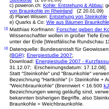
c) poweron.ch:
Kohle: Entstehung & Abbau
; g
von Braunkohle im Rheinland
(Z 20.01.09)
d) Planet-Wissen:
Entstehung von Steinkohle
e) Quarks & Co:
Wie aus Bäumen Braunkohle
[3]
Matthias Korfmann:
Forscher geben der Ko
Wissenschaftler wollen in großer Tiefe En
unter der Erde [Westfälische Rundschau 1
[4]
Datenquelle: Bundesanstalt für Geowissen
(
BGR)
:
Energiestudie 2007
;
Download:
Energiestudie 2007 - Kurzfass
31.12.07; Erscheinungsdatum: 17.12.08].
Statt "Steinkohle" und "Braunkohle" verwe
Bezeichnung "Hartkohle" (= Steinkohle + An
"Weichbraunkohle" (Brennwert < 16.500
kJ
Bezeichnungen wenig geläufig sind, verwe
bekannten bisherigen Begriffe, also Steink
Braunkohle = Weichbraunkohle.