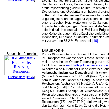
Deutlich schlechter stellt sich allerdings die S
dar: Japan, Südkorea, Deutschland, Taiwan, Groß
stark importabhängig oder/und ihre Reserven si
Deutschland und Großbritannien haben allerdi
mittelfristig bei steigenden Preisen ein Teil fö
ungünstig ist auch die Lage für Spanien bei ein
einer statischen Reichweite von nur 26 Jahren.
Importanteil oder geringen Reserven ist die Ver
jedoch deutlich besser als bei Erdöl und Erdgas
eine Reihe als dauerhaft verlässliche Lieferländ
Indonesien, Russland, Südafrika, Kolumbien (
mit zusammen 83,2 % Exportanteil
[10]
.
Braunkohle
:
Braunkohle-Potenzial
Da der Wasseranteil der Braunkohle hoch und ihr
ihr Transport mit wachsender Distanz schnell u
meist nur nahe am Ort der Förderung genutzt 
Hinblick auf eine
nachhaltige Energieversorgun
Reserven also nur auf der Ebene einzelner Länd
Verbrauchsländern ragt Deutschland mit einem 
(Mt) und Reserven von 40.818 Mt (Rang 2; stati
Großansicht
[
BGR
]
heraus. Auch die Länder auf Rang 2-5 haben re
Reichweiten: Australien (73 Mt|515 a), USA (71
und China (70 Mt|357 a). Noch zweistellig sind 
Rang 6-8: Türkei (70 Mt|26 a), Griechenland (64
Polen allerdings über große Ressourcen (41000 
a) und Rumänien (37 Mt|11 a) sind die Reserven
Ressourcen (772 bzw.7947 Mt) förderwürdig werd
den Ländern auf Rang 11 bis 20 sind die Reichw