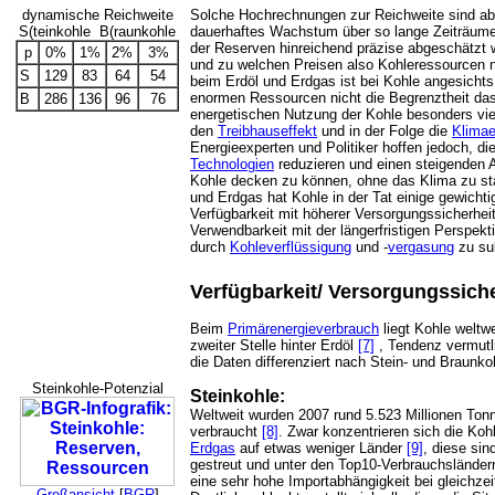
dynamische Reichweite
Solche Hochrechnungen zur Reichweite sind abe
S(teinkohle B(raunkohle
dauerhaftes Wachstum über so lange Zeiträume r
der Reserven hinreichend präzise abgeschätzt
p
0%
1%
2%
3%
und zu welchen Preisen also Kohleressourcen n
S
129
83
64
54
beim Erdöl und Erdgas ist bei Kohle angesicht
enormen Ressourcen nicht die Begrenztheit da
B
286
136
96
76
energetischen Nutzung der Kohle besonders vi
den
Treibhauseffekt
und in der Folge die
Klima
Energieexperten und Politiker hoffen jedoch, d
Technologien
reduzieren und einen steigenden A
Kohle decken zu können, ohne das Klima zu st
und Erdgas hat Kohle in der Tat einige gewichti
Verfügbarkeit mit höherer Versorgungssicherheit
Verwendbarkeit mit der längerfristigen Perspek
durch
Kohleverflüssigung
und -
vergasung
zu sub
Verfügbarkeit/ Versorgungssiche
Beim
Primärenergieverbrauch
liegt Kohle weltw
zweiter Stelle hinter Erdöl
[7]
, Tendenz vermutl
die Daten differenziert nach Stein- und Braunkoh
Steinkohle-Potenzial
Steinkohle:
Weltweit wurden 2007 rund 5.523 Millionen Tonn
verbraucht
[8]
. Zwar konzentrieren sich die Ko
Erdgas
auf etwas weniger Länder
[9]
, diese sin
gestreut und unter den Top10-Verbrauchslände
eine sehr hohe Importabhängigkeit bei gleichze
Großansicht
[
BGR
]