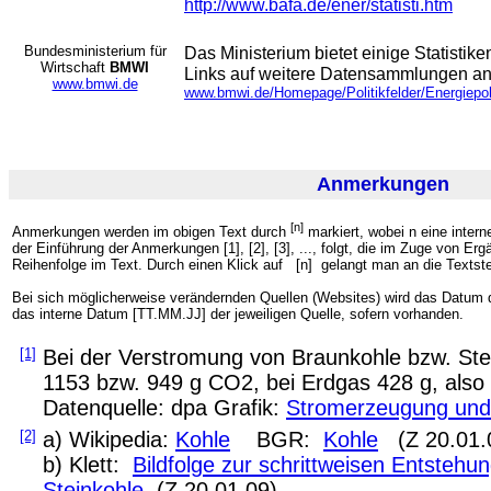
http://www.bafa.de/ener/statisti.htm
Bundesministerium für
Das Ministerium bietet einige Statisti
Wirtschaft
BMWI
Links auf weitere Datensammlungen an
www.bmwi.de
www.bmwi.de/Homepage/Politikfelder/Energiepoli
Anmerkungen
[n]
Anmerkungen werden im obigen Text durch
markiert, wobei n eine intern
der Einführung der Anmerkungen [1], [2], [3], ..., folgt, die im Zuge von 
Reihenfolge im Text. Durch einen Klick auf
[n] gelangt man an die Textste
Bei sich möglicherweise verändernden Quellen (Websites) wird das Datum d
das interne Datum [TT.MM.JJ] der jeweiligen Quelle, sofern vorhanden.
[1]
Bei der Verstromung von Braunkohle bzw. Ste
1153 bzw. 949 g CO2, bei Erdgas 428 g, also 
Datenquelle: dpa Grafik:
Stromerzeugung und 
[2]
a) Wikipedia:
Kohle
BGR:
Kohle
(Z 20.01.
b) Klett:
Bildfolge zur schrittweisen Entstehu
Steinkohle
(Z 20.01.09)