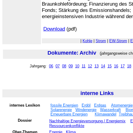
Braunkohlefördeung; Finanzierung des S
Fonds; Stärkung des Emissionshandels; 
energieinstensiven Industrie während de
Download
(pdf)
|
Kohle
|
Strom
|
EW-Strom
|
E
Dokumente: Archiv
(jahrgangsweise chr
Jahrgang:
06
07
08
09
10
11
12
13
14
15
16
17
18
interne Links
internes Lexikon
fossile Energien
Erdöl
Erdgas
Atomenergie
Solarenergie
Windenergie
Wasserkraft
Bio
Erneuerbare Energien
Klimawandel
Treibhau
Dossier
Nachhaltige Energieversorgung / Energiemix
E
Ressourcenkonflikte
Ober-Themen
Energie
Klima