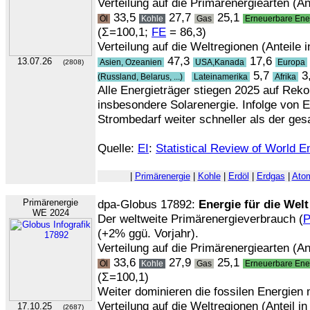
Verteilung auf die Primärenergiearten (An
33,5
27,7
25,1
Öl
Kohle
Gas
Erneuerbare Ene
(Σ=100,1;
FE
= 86,3)
Verteilung auf die Weltregionen (Anteile i
47,3
17,6
13.07.26
Asien, Ozeanien
USA,Kanada
Europa
(2808)
5,7
3,
(Russland, Belarus, ...)
Lateinamerika
Afrika
Alle Energieträger stiegen 2025 auf Rek
insbesondere Solarenergie. Infolge von 
Strombedarf weiter schneller als der ge
Quelle:
EI
:
Statistical Review of World E
|
Primärenergie
|
Kohle
|
Erdöl
|
Erdgas
|
Ato
Primärenergie
dpa-Globus 17892:
Energie für die Welt
WE 2024
Der weltweite Primärenergieverbrauch (
(+2% ggü. Vorjahr).
Verteilung auf die Primärenergiearten (Ant
33,6
27,9
25,1
Öl
Kohle
Gas
Erneuerbare Ene
(Σ=100,1)
Weiter dominieren die fossilen Energie
Verteilung auf die Weltregionen (Anteil in
17.10.25
(2687)