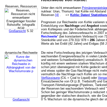
Reserven, Ressourcen
Unter den nicht erneuerbaren
Primärenergieträg
nuklear: Uran, Thorium) hat Kohle mit Abstand
Reserven
[4]
. =>
Kohle: Daten/ Statistiken
Prognosen zur Reichweite von Kohle variieren 
Entwicklung von
Nachfrage
und
Angebot
sowie
vom Kohlepreis und der Fördertechnik abhängen
Großansicht
S.32
Fortschreibung des Jahresverbrauchs in 2007 er
Reichweite
" (bei konstantem Verbrauch) von 
Steinkohle und von 279.311/ 978 ≈
286
Jahren b
Werte als bei Erdöl (42 Jahre) und Erdgas (58 J
dynamische Reichweite
Die reine Fortschreibung des jetzigen Verbrauch
wachsenden Energieverbrauchs in vielen Lände
und weiteren Schwellenländern) unrealistisch. B
künftig mit einem weiteren starken Wachstum d
schon jetzt überwiegend mit Kohle gedeckt wir
und etwas später die Gas-Nachfrage nicht meh
vermutlich die Nachfrage nach Kohle um so me
Verflüssigung
(CtL = Coal to Liquid) oder
Verga
Einsatzbereiche von Öl (z.B. Treibstoff) und G
Transport-/Verteilungswege (Pipelines, Tankste
der Reserven bei wachsendem Verbrauch wird "
Schon bei geringer Wachstumsrate p reduziert 
gegenüber der statischen drastisch, wie die Gra
0 % Wachstum ist die dynamische gleich der s
Großansicht