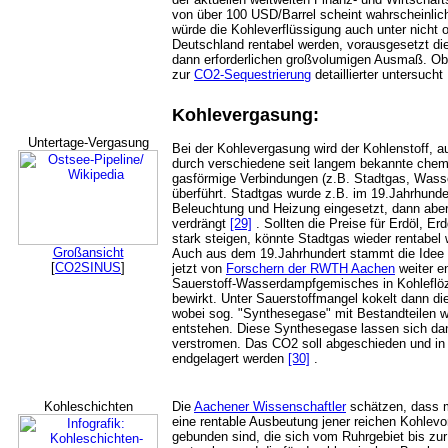
von über 100 USD/Barrel scheint wahrscheinli
würde die Kohleverflüssigung auch unter nicht
Deutschland rentabel werden, vorausgesetzt di
dann erforderlichen großvolumigen Ausmaß. Ob d
zur
CO2-Sequestrierung
detaillierter untersucht
Kohlevergasung:
Untertage-Vergasung
Bei der Kohlevergasung wird der Kohlenstoff, 
durch verschiedene seit langem bekannte chem
gasförmige Verbindungen (z.B. Stadtgas, Wass
überführt. Stadtgas wurde z.B. im 19.Jahrhunde
Beleuchtung und Heizung eingesetzt, dann aber
verdrängt
[29]
. Sollten die Preise für Erdöl, E
stark steigen, könnte Stadtgas wieder rentabel
Großansicht
Auch aus dem 19.Jahrhundert stammt die Idee 
[
CO2SINUS
]
jetzt von
Forschern der RWTH Aachen
weiter en
Sauerstoff-Wasserdampfgemisches in Kohleflöz
bewirkt. Unter Sauerstoffmangel kokelt dann die
wobei sog. "Synthesegase" mit Bestandteilen 
entstehen. Diese Synthesegase lassen sich dan
verstromen. Das CO2 soll abgeschieden und in
endgelagert werden
[30]
.
Kohleschichten
Die
Aachener Wissenschaftler
schätzen, dass m
eine rentable Ausbeutung jener reichen Kohlev
gebunden sind, die sich vom Ruhrgebiet bis zur