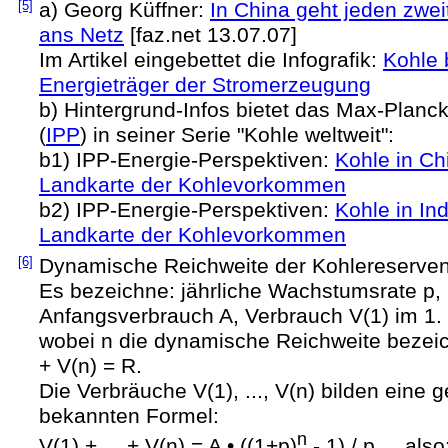
[5]
a) Georg Küffner:
In China geht jeden zwei
ans Netz
[faz.net 13.07.07]
Im Artikel eingebettet die Infografik:
Kohle b
Energieträger der Stromerzeugung
b) Hintergrund-Infos bietet das Max-Planck
(
IPP
) in seiner Serie "Kohle weltweit":
b1) IPP-Energie-Perspektiven:
Kohle in Ch
Landkarte der Kohlevorkommen
b2) IPP-Energie-Perspektiven:
Kohle in In
Landkarte der Kohlevorkommen
[6]
Dynamische Reichweite der Kohlereserven
Es bezeichne: jährliche Wachstumsrate p,
Anfangsverbrauch A, Verbrauch V(1) im 1. b
wobei n die dynamische Reichweite bezeichn
+ V(n) = R.
Die Verbräuche V(1), ..., V(n) bilden eine 
bekannten Formel:
n
V(1) + ... + V(n) = A • ((1+p)
- 1) / p, also: