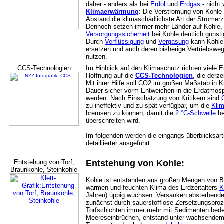
daher - anders als bei
Erdöl
und
Erdgas
- nicht 
Klimaerwärmung
: Die Verstromung von Kohle 
Abstand die klimaschädlichste Art der Strome
Dennoch setzen immer mehr Länder auf Kohle,
Versorgungssicherheit
bei Kohle deutlich günsti
Durch
Verflüssigung
und
Vergasung
kann Kohle
ersetzen und auch deren bisherige Vertriebswege
nutzen.
CCS-Technologien
Im Hinblick auf den Klimaschutz richten viele E
Hoffnung auf die
CCS-Technologien
, die derz
Mit ihrer Hilfe soll CO2 im großen Maßstab in 
Dauer sicher vorm Entweichen in die Erdatmosp
werden. Nach Einschätzung von Kritikern sind
zu ineffektiv und zu spät verfügbar, um die
Kli
bremsen zu können, damit die
2 °C-Schwelle
be
überschreiten wird.
Im folgenden werden die eingangs überblicksart
detaillierter ausgeführt.
Entstehung von Torf,
Entstehung von Kohle:
Braunkohle, Steinkohle
Kohle ist entstanden aus großen Mengen von B
warmen und feuchten Klima des Erdzeitalters
K
Jahren) üppig wuchsen. Versanken absterbende
zunächst durch sauerstofflose Zersetzungspr
Torfschichten immer mehr mit Sedimenten bedec
Meereseinbrüchen, entstand unter wachsendem 