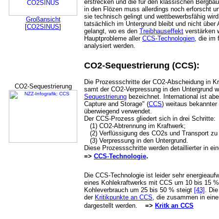
erstrecken und die für den klassischen Bergbau
in den Flözen muss allerdings noch erforscht u
sie technisch gelingt und wettbewerbsfähig wir
Großansicht
tatsächlich im Untergrund bleibt und nicht übe
[
CO2SINUS
]
gelangt, wo es den
Treibhauseffekt
verstärken w
Hauptprobleme aller
CCS-Technologien
, die im 
analysiert werden.
CO2-Sequestrierung (CCS):
Die Prozessschritte der CO2-Abscheidung in K
CO2-Sequestrierung
samt der CO2-Verpressung in den Untergrund
Sequestrierung
bezeichnet. International ist a
Capture and Storage" (
CCS
) weitaus bekannter
überwiegend verwendet.
Der CCS-Prozess gliedert sich in drei Schritte:
(1) CO2-Abtrennung im Kraftwerk;
(2) Verflüssigung des CO2s und Transport zu 
(3) Verpressung in den Untergrund.
Diese Prozessschritte werden detaillierter in ein
.
=>
CCS-Technologie
Die CCS-Technologie ist leider sehr energieauf
eines Kohlekraftwerks mit CCS um 10 bis 15 %
Kohleverbrauch um 25 bis 50 % steigt
[43]
. Di
der
Kritikpunkte an CCS
, die zusammen in einem
dargestellt werden.
=>
Kritk an CCS