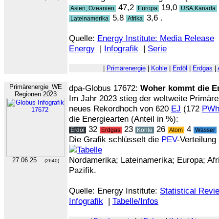
47,2
19,0
Asien, Ozeanien
Europa
USA,Kanada
5,8
3,6 .
Lateinamerika
Afrika
Quelle:
Energy Institute: Media Release
Energy
|
Infografik
|
Serie
|
Primärenergie
|
Kohle
|
Erdöl
|
Erdgas
|
Primärenergie_WE
dpa-Globus 17672:
Woher kommt die E
Regionen 2023
Im Jahr 2023 stieg der weltweite Primär
neues Rekordhoch von 620
EJ
(172
PW
die Energiearten (Anteil in %):
32
23
26
4
Erdöl
Erdgas
Kohle
Atom
Wasser
Die Grafik schlüsselt die
PEV
-Verteilung
Nordamerika; Lateinamerika; Europa; Afr
27.06.25
(2640)
Pazifik.
Quelle: Energy Institute:
Statistical Rev
Infografik
|
Tabelle/Infos