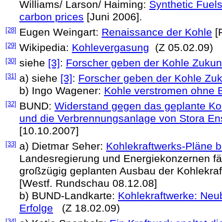
Williams/ Larson/ Haiming:
Synthetic Fuels
carbon prices
[Juni 2006].
[28]
Eugen Weingart:
Renaissance der Kohle
[R
[29]
Wikipedia:
Kohlevergasung
(Z 05.02.09)
[30]
siehe
[3]
:
Forscher geben der Kohle Zukun
[31]
a) siehe
[3]
:
Forscher geben der Kohle Zuk
b) Ingo Wagener:
Kohle verstromen ohne 
[32]
BUND:
Widerstand gegen das geplante K
und die Verbrennungsanlage von Stora Ens
[10.10.2007]
[33]
a) Dietmar Seher:
Kohlekraftwerks-Pläne bl
Landesregierung und Energiekonzernen fäl
großzügig geplanten Ausbau der Kohlekraf
[Westf. Rundschau 08.12.08]
b) BUND-Landkarte:
Kohlekraftwerke: Neu
Erfolge
(Z 18.02.09)
[34]