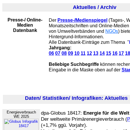
Aktuelles / Archiv
Presse-/ Online-
Der
Presse-/Medienspiegel
(Tages-, 
Medien
Monatszeitschriften und Online-Medien
Datenbank
von Umweltverbänden und
NGOs
) biet
Hintergrund-Informationen.
Alle Datenbank-Einträge zum Thema "
Jahrgang:
06
07
08
09
10
11
12
13
14
15
16
17
1
Beliebige Suchbegriffe
können recherc
Eingabe in die Maske oben auf der
Sta
Daten/ Statistiken/ Infografiken: Aktuelles
Energieverbrauch
dpa-Globus 18417:
Energie für die Welt
WE 2025
Der weltweite Primärenergieverbrauch (
(+1,7% ggü. Vorjahr).