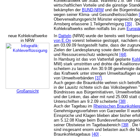
Kohlekraftwerk die Stadt: Während z.B. der Tria
wirtschaftlichen Vorteile und die günstige Stand
bekämpfen der
BUND-NRW
und die Bürgeriniti
wegen seiner Klima- und Gesundheitsschäden
Oberverwaltungsgericht Münster eingereicht geg
Arnsberg erlassene 1.Teilgenehmigung
[35]
. Di
Kohlekraftwerks wollen notfalls bis zum
Europä
neue Kohlekraftwerke
In
Datteln
(NRW) wurde der bereits weit fortges
in NRW
von E.On
vorerst teilweise gestoppt, nachdem 
am 03.09.09 festgestellt hatte, dass der zugr
Zielen der Landesplanung sowie dem Bevölkerun
und Ressourcenschutz widerspricht
[44]
.
In Hamburg ist das von Vattenfall geplante
Kohl
MW) stark umstritten und drohte die Koalition
scheitern zu lassen. Am 30.9.08 genehmigte d
das Kraftwerk unter strengen Umweltauflagen und
von Umweltverbänden
[37]
.
Auch gegen die Braunkohle wehren sich betro
in der Lausitz richtete sich das Volksbegehren "
Großansicht
Bündnisses aus Bürgerinitiativen, Umweltverbä
und der Linken, das aber mit rund 25.000 statt d
Unterschriften am 9.2.09 scheiterte
[38]
.
Auch der Tagebau im
Rheinischen Braunkohlere
Genehmigungsverfahren von Garzweiler II wurde 
Einsprüche und Klagen blieben aber bisher erf
am 5.12.08 Klage beim Bundesverfassungsgeri
seiner Obstwiese im Tagebaubereich
[39]
. Die
sind insgesamt enorm und belasten auch die N
Braunkohletagebaus
[40]
.