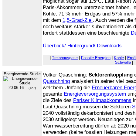
möglichst sogar auf 1,5°C. Laut Report w
Paris-Abkommen unterzeichnet haben, j
Kohle, 71 % mehr Erdgas und 57% mehr E
mit dem
1,5-Grad-Ziel
. Auch werden die 
noch weitaus stärker subventioniert als 
fordert stattdessen eine beschleunigte
De
Überblick/ Hintergrund/ Downloads
|
Treibhausgase
|
Fossile Energien
|
Kohle
|
Erdö
Schwelle
|
Energiewende-Studie
Volker Quaschning:
Sektorenkopplung 
Quaschning
analysiert in seiner viel bea
welchem Umfang die
Erneuerbaren Ener
20.06.16
(127)
gesamte
Energieversorgungssystem
umg
die Ziele des
Pariser Klimaabkommens
i
Laut Quaschning müssen die Sektoren
S
2040 vollständig dekarbonisiert und desh
2030 stillgelegt werden. Neuanlagen zu
Warmwasserbereitung dürfen ab 2020 nu
verwenden (keine fossilen Heizungen m