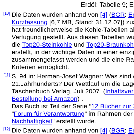
Erdöl: Tabelle 9; 
[10]
Die Daten wurden anhand von
[4]
(
BGR
:
E
Kurzfassung
[6,7 MB, Stand: 31.12.07]) z
hat freundlicherweise die Kohle-Tabellen a
Verfügung gestellt. Aus diesen Tabellen wu
die
Top20-Steinkohle
und
Top20-Braunkoh
erstellt, in der wichtige Daten in einer einz
zusammengefasst werden und die eine Ra
Kriterien ermöglicht.
[11]
S. 94 in: Herman-Josef Wagner: Was sind 
21.Jahrhunderts? Der Wettlauf um die Lage
Taschenbuch Verlag, Juli 2007. (
Inhaltsve
Bestellung bei Amazon
) .
Das Buch ist Teil der Serie "
12 Bücher zur 
"
Forum für Verantwortung
" im Rahmen der B
Nachhaltigkeit
" erstellt wurde.
[12]
Die Daten wurden anhand von
[4]
(
BGR
:
E