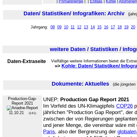
|
Primärenergie
|
|
Erdgas
|
Kohle
|
Atomener
Daten/ Statistiken/ Infografiken: Archiv
(jahr
Jahrgang:
08
09
10
11
12
13
14
15
16
17
18
19
20
weitere Daten / Statistiken / Info
Daten-Extraseite
Vielfältige weitere Informationen bietet die Extra
=>
Kohle: Daten/ Statistiken/ Infogr
Dokumente: Aktuelles
(die jüngsten
Production-Gap-
UNEP:
Production Gap Report 2021
Report 2021
Im Vorfeld des UN-Klimagipfels
COP26
p
jährlichen "Production Gap Report", der 
11.10.21
(141)
zwischen der von Regierungen geplante
und jener Menge, die vereinbar wäre mi
Paris
, also der Bergrenzung der
globale