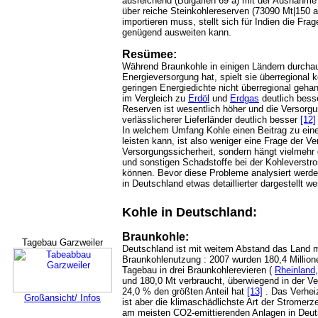
ausreichend (Bulgarien 69 a) mit der Ausnahme 
über reiche Steinkohlereserven (73090 Mt|150 a)
importieren muss, stellt sich für Indien die Fra
genügend ausweiten kann.
Resümee:
Während Braunkohle in einigen Ländern durchau
Energieversorgung hat, spielt sie überregional k
geringen Energiedichte nicht überregional gehan
im Vergleich zu
Erdöl
und
Erdgas
deutlich bess
Reserven ist wesentlich höher und die Versorgu
verlässlicherer Lieferländer deutlich besser
[12]
In welchem Umfang Kohle einen Beitrag zu ein
leisten kann, ist also weniger eine Frage der Ve
Versorgungssicherheit, sondern hängt vielmehr
und sonstigen Schadstoffe bei der Kohleverstr
können. Bevor diese Probleme analysiert werden
in Deutschland etwas detaillierter dargestellt we
Kohle in Deutschland:
Braunkohle:
Tagebau Garzweiler
Deutschland ist mit weitem Abstand das Land m
Braunkohlenutzung : 2007 wurden 180,4 Millio
Tagebau in drei Braunkohlerevieren (
Rheinland
und 180,0 Mt verbraucht, überwiegend in der V
24,0 % den größten Anteil hat
[13]
. Das Verhei
Großansicht/ Infos
ist aber die klimaschädlichste Art der Stromer
am meisten CO2-emittierenden Anlagen in Deut