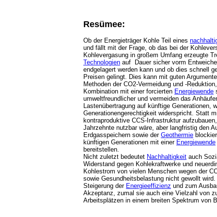
Resümee:
Ob der Energieträger Kohle Teil eines
nachhalt
und fällt mit der Frage, ob das bei der Kohleve
Kohlevergasung in großem Umfang erzeugte Tr
Technologien
auf Dauer sicher vorm Entweichen
endgelagert werden kann und ob dies schnell g
Preisen gelingt. Dies kann mit guten Argumente
Methoden der CO2-Vermeidung und -Reduktion,
Kombination mit einer forcierten
Energiewende
s
umweltfreundlicher und vermeiden das Anhäufe
Lastenübertragung auf künftige Generationen, 
Generationengerechtigkeit widerspricht. Statt mi
kontraproduktive CCS-Infrastruktur aufzubauen
Jahrzehnte nutzbar wäre, aber langfristig den 
Erdgasspeichern sowie der
Geothermie
blockier
künftigen Generationen mit einer
Energiewende
bereitstellen.
Nicht zuletzt bedeutet
Nachhaltigkeit
auch Sozial
Widerstand gegen Kohlekraftwerke und neuerd
Kohlestrom von vielen Menschen wegen der C
sowie Gesundheitsbelastung nicht gewollt wir
Steigerung der
Energieeffizienz
und zum Ausb
Akzeptanz, zumal sie auch eine Vielzahl von zu
Arbeitsplätzen in einem breiten Spektrum von