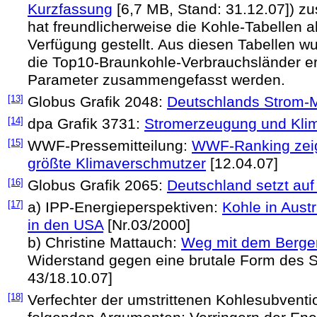
Kurzfassung
[6,7 MB, Stand: 31.12.07]) z
hat freundlicherweise die Kohle-Tabellen a
Verfügung gestellt. Aus diesen Tabellen wu
die Top10-Braunkohle-Verbrauchsländer erst
Parameter zusammengefasst werden.
[13]
Globus Grafik 2048:
Deutschlands Strom-
[14]
dpa Grafik 3731:
Stromerzeugung und Klim
[15]
WWF-Pressemitteilung:
WWF-Ranking zeigt
größte Klimaverschmutzer
[12.04.07]
[16]
Globus Grafik 2065:
Deutschland setzt auf
[17]
a) IPP-Energieperspektiven:
Kohle in Austr
in den USA
[Nr.03/2000]
b) Christine Mattauch:
Weg mit dem Berge
Widerstand gegen eine brutale Form des 
43/18.10.07]
[18]
Verfechter der umstrittenen Kohlesubventi