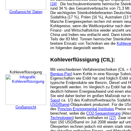
[24]
. Die hochsubventionierte heimische Steink
rund 34 % des Gesamtverbrauchs von 71,3 Mt 
Großansicht/ Daten
Die wichtigsten Steinkohlelieferanten Deutschl
Südafrika (17 %), Polen (16 %), Australien (1
Manche Energieexperten rechen mit einem neuer
Kohlepreise, wenn die Weltkonjunktur nach dem
Finanz- und Wirtschaftskrise wieder anzieht un
China und Indien neu entfacht wird. Dann könnt
Teils der 83 Mrd. Tonnen heimischer Steinkohle
breitere Einsatz von Techniken wie die
Kohlever
im folgenden dargestellt werden.
Kohleverflüssigung (CtL):
Mit verschiedenen Verfahrenstechniken (CtL = C
Kohleverflüssigung
Bergius-Pier
) kann Kohle in eine flüssige Subst
Eigenschaften wie Erdöl hat und folglich Erdöl 
typische Endprodukte wie Benzin, Diesel und H
hergestellt werden. Im Vergleich zu Erdöl hat d
deutlich höheren Energieaufwand und einen et
Sie wird daher bisher im großen Maßstab nur in
Sasol
ca. 1/3 des Kraftstoffverbrauchs Südafri
USD/Barrel
-Öläquivalent produziert. Für die U
Großansicht
des
Princton Environmental Institutes
Preise vo
berechnet, wobei die
CO2-Sequestrierung
(Absc
Technologien
) bereits enthalten ist
[27]
. Zwar i
fast 150 USD/Barrel im Juli 2008 wieder auf unt
Ölexperten rechnen jedoch mit einem stark ste
der aktuellen weltweiten Finanz- und Wirtschaft