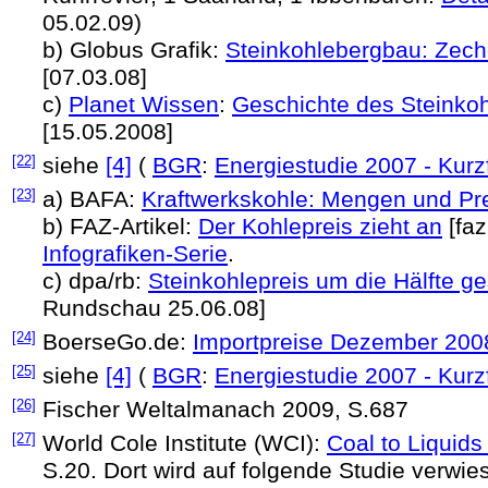
05.02.09)
b) Globus Grafik:
Steinkohlebergbau: Zech
[07.03.08]
c)
Planet Wissen
:
Geschichte des Steinko
[15.05.2008]
[22]
siehe
[4]
(
BGR
:
Energiestudie 2007 - Kur
[23]
a) BAFA:
Kraftwerkskohle: Mengen und Pre
b) FAZ-Artikel:
Der Kohlepreis zieht an
[faz
Infografiken-Serie
.
c) dpa/rb:
Steinkohlepreis um die Hälfte g
Rundschau 25.06.08]
[24]
BoerseGo.de:
Importpreise Dezember 200
[25]
siehe
[4]
(
BGR
:
Energiestudie 2007 - Kur
[26]
Fischer Weltalmanach 2009, S.687
[27]
World Cole Institute (WCI):
Coal to Liquids
S.20. Dort wird auf folgende Studie verwie