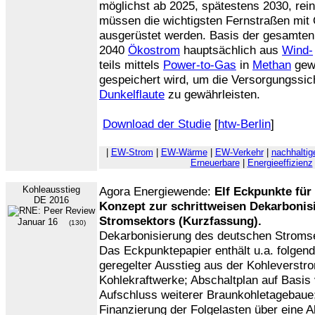
möglichst ab 2025, spätestens 2030, rein
müssen die wichtigsten Fernstraßen mit
ausgerüstet werden. Basis der gesamte
2040
Ökostrom
hauptsächlich aus
Wind-
teils mittels
Power-to-Gas
in
Methan
gewa
gespeichert wird, um die Versorgungssic
Dunkelflaute
zu gewährleisten.
Download der Studie
[
htw-Berlin
]
|
EW-Strom
|
EW-Wärme
|
EW-Verkehr
|
nachhaltig
Erneuerbare
|
Energieeffizienz
Kohleausstieg
Agora Energiewende:
Elf Eckpunkte für
DE 2016
Konzept zur schrittweisen Dekarbonis
Stromsektors (Kurzfassung).
Januar 16
(130)
Dekarbonisierung des deutschen Stromse
Das Eckpunktepapier enthält u.a. folgend
geregelter Ausstieg aus der Kohleverstr
Kohlekraftwerke; Abschaltplan auf Basis 
Aufschluss weiterer Braunkohletagebaue;
Finanzierung der Folgelasten über eine A