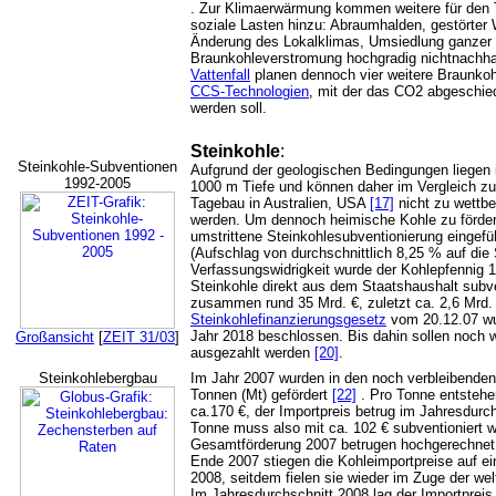
. Zur Klimaerwärmung kommen weitere für den 
soziale Lasten hinzu: Abraumhalden, gestörter
Änderung des Lokalklimas, Umsiedlung ganzer D
Braunkohleverstromung hochgradig nichtnachha
Vattenfall
planen dennoch vier weitere Braunko
CCS-Technologien
, mit der das CO2 abgeschied
werden soll.
Steinkohle
:
Steinkohle-Subventionen
Aufgrund der geologischen Bedingungen liegen i
1992-2005
1000 m Tiefe und können daher im Vergleich z
Tagebau in Australien, USA
[17]
nicht zu wettb
werden. Um dennoch heimische Kohle zu förde
umstrittene Steinkohlesubventionierung eingefü
(Aufschlag von durchschnittlich 8,25 % auf di
Verfassungswidrigkeit wurde der Kohlepfennig 1
Steinkohle direkt aus dem Staatshaushalt subve
zusammen rund 35 Mrd. €, zuletzt ca. 2,6 Mrd.
Steinkohlefinanzierungsgesetz
vom 20.12.07 wu
Jahr 2018 beschlossen. Bis dahin sollen noch 
Großansicht
[
ZEIT 31/03
]
ausgezahlt werden
[20]
.
Steinkohlebergbau
Im Jahr 2007 wurden in den noch verbleibende
Tonnen (Mt) gefördert
[22]
. Pro Tonne entstehe
ca.170 €, der Importpreis betrug im Jahresdur
Tonne muss also mit ca. 102 € subventioniert w
Gesamtförderung 2007 betrugen hochgerechnet 2
Ende 2007 stiegen die Kohleimportpreise auf 
2008, seitdem fielen sie wieder im Zuge der wel
Im Jahresdurchschnitt 2008 lag der Importprei