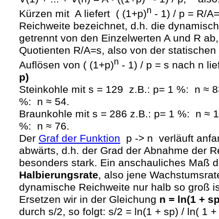
n
Kürzen mit A liefert ( (1+p)
- 1) / p = R/A=
Reichweite bezeichnet, d.h. die dynamisch
getrennt von den Einzelwerten A und R ab
Quotienten R/A=s, also von der statischen
n
Auflösen von ( (1+p)
- 1) / p = s nach n li
p)
Steinkohle mit s = 129 z.B.: p= 1 %: n ≈ 
%: n ≈ 54.
Braunkohle mit s = 286 z.B.: p= 1 %: n ≈ 
%: n ≈ 76.
Der
Graf der Funktion
p -> n verläuft anfa
abwärts, d.h. der Grad der Abnahme der Rei
besonders stark. Ein anschauliches Maß da
Halbierungsrate
, also jene Wachstumsrat
dynamische Reichweite nur halb so groß ist
Ersetzen wir in der Gleichung
n = ln(1 + sp
durch s/2, so folgt: s/2 = ln(1 + sp) / ln( 1 