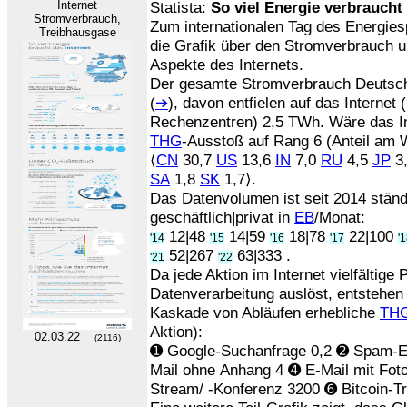
Internet
Statista:
So viel Energie verbraucht 
Stromverbrauch,
Zum internationalen Tag des Energies
Treibhausgase
die Grafik über den Stromverbrauch u
Aspekte des Internets.
Der gesamte Stromverbrauch Deutsc
(
➔
), davon entfielen auf das Internet
Rechenzentren) 2,5 TWh. Wäre das In
THG
-Ausstoß auf Rang 6 (Anteil am 
⟨
CN
30,7
US
13,6
IN
7,0
RU
4,5
JP
3
SA
1,8
SK
1,7⟩.
Das Datenvolumen ist seit 2014 stän
geschäftlich|privat in
EB
/Monat:
12|48
14|59
18|78
22|100
'14
'15
'16
'17
'
52|267
63|333 .
'21
'22
Da jede Aktion im Internet vielfältige
Datenverarbeitung auslöst, entstehen
Kaskade von Abläufen erhebliche
TH
Aktion):
02.03.22
(2116)
➊ Google-Suchanfrage 0,2 ➋ Spam-E
Mail ohne Anhang 4 ➍ E-Mail mit Fot
Stream/ -Konferenz 3200 ➏ Bitcoin-T