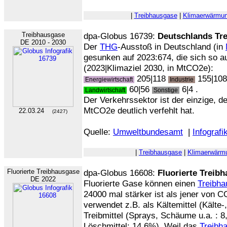
|
Treibhausgase
|
Klimaerwärmu
Treibhausgase
dpa-Globus 16739:
Deutschlands Tr
DE 2010 - 2030
Der
THG
-Ausstoß in Deutschland (in
gesunken auf 2023:674, die sich so au
(2023|Klimaziel 2030, in MtCO2e):
205|118
155|10
Energiewirtschaft
Industrie
60|56
6|4 .
Landwirtschaft
Sonstige
Der Verkehrssektor ist der einzige, d
MtCO2e deutlich verfehlt hat.
22.03.24
(2427)
Quelle:
Umweltbundesamt
|
Infografi
|
Treibhausgase
|
Klimaerwärm
Fluorierte Treibhausgase
dpa-Globus 16608:
Fluorierte Treib
DE 2022
Fluorierte Gase können einen
Treibha
24000 mal stärker ist als jener von 
verwendet z.B. als Kältemittel (Kälte-
Treibmittel (Sprays, Schäume u.a. : 8
Löschmittel: 14,6%). Weil das
Treibh