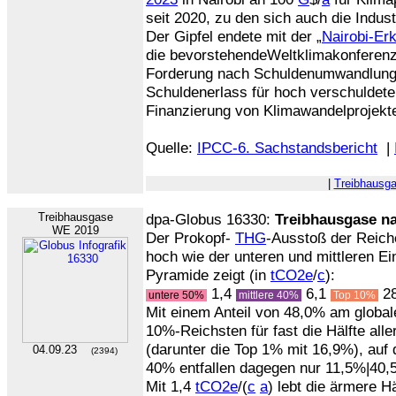
seit 2020, zu den sich auch die Indust
Der Gipfel endete mit der „
Nairobi-Er
die bevorstehendeWeltklimakonferenz i
Forderung nach Schuldenumwandlung o
Schuldenerlass für hoch verschuldet
Finanzierung von Klimawandelprojekt
Quelle:
IPCC-6. Sachstandsbericht
|
|
Treibhausg
Treibhausgase
dpa-Globus 16330:
Treibhausgase n
WE 2019
Der Prokopf-
THG
-Ausstoß der Reiche
hoch wie der unteren und mittleren E
Pyramide zeigt (in
tCO2e
/
c
):
1,4
6,1
2
untere 50%
mittlere 40%
Top 10%
Mit einem Anteil von 48,0% am globa
10%-Reichsten für fast die Hälfte all
(darunter die Top 1% mit 16,9%), auf 
04.09.23
(2394)
40% entfallen dagegen nur 11,5%|40,
Mit 1,4
tCO2e
/(
c
a
) lebt die ärmere H