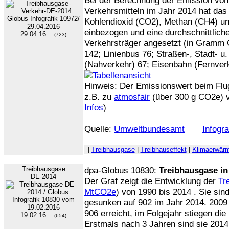
Bei der Berechnung der Emission vo
Verkehrsmitteln im Jahr 2014 hat da
Kohlendioxid (CO2), Methan (CH4) un
einbezogen und eine durchschnittlich
29.04.16
(723)
Verkehrsträger angesetzt (in Gramm
142; Linienbus 76; Straßen-, Stadt- 
(Nahverkehr) 67; Eisenbahn (Fernver
Hinweis: Der Emissionswert beim Flu
z.B. zu
atmosfair
(über 300 g CO2e) vi
Infos
)
Quelle:
Umweltbundesamt
Infogr
|
Treibhausgase
|
Treibhauseffekt
|
Klimaerwär
Treibhausgase
dpa-Globus 10830:
Treibhausgase in
DE-2014
Der Graf zeigt die Entwicklung der
Tr
MtCO2e
) von 1990 bis 2014 . Sie si
gesunken auf 902 im Jahr 2014. 2009
906 erreicht, im Folgejahr stiegen di
19.02.16
(654)
Erstmals nach 3 Jahren sind sie 2014 