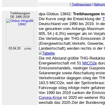
|
Treibhausgase
|
Nahrun
Treibhausgase
dpa-Globus 13842:
Treibhausgase in
DE 1990-2019
Die Kurve zeigt die Entwicklung der
T
Deutschland von 1990 bis 2019. In de
sie gesunken vom Anfangs-Maximum
805, 54 (-6,3%) weniger als im Vorjah
Die Verteilung der THG-Emissionen 2
(Energiewirtschaft,Verkehr, Gewerbe, 
Landwirtschaft) werden rechts in der 
03.04.20
(1506)
.
Die mit Abstand größte THG-Reduktio
Energiewirtschaft mit 51
MtCO2e
durc
Emissionshandels, niedriger Gasprei
Solarenergie sowie Abschaltung erste
Verkehrssektor dagegen stieg der TH
163,5 MtCO2e, weil der Spritverbrauc
Fahrzeuge stieg infolge mehr gefahren
Von 1990 bis 2019 sanken die Emissi
Corona-Krise
ist 2020 ein weiterer R
weshalb das 2020-Ziel der Bundesreg