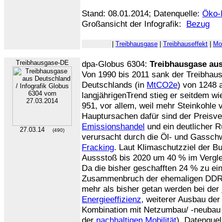
Stand: 08.01.2014; Datenquelle:
Öko-I
Großansicht der Infografik:
Bezug
|
Treibhausgase
|
Treibhauseffekt
|
Mob
Treibhausgase-DE
dpa-Globus 6304:
Treibhausgase au
Von 1990 bis 2011 sank der Treibhaus
Deutschlands (in
MtCO2e
) von 1248 
langjährigenTrend stieg er seitdem wi
951, vor allem, weil mehr Steinkohle 
Hauptursachen dafür sind der Preisver
Emissionshandel
und ein deutlicher 
27.03.14
(490)
verursacht durch die Öl- und Gassch
Fracking
. Laut Klimaschutzziel der B
Aussstoß bis 2020 um 40 % im Vergle
Da die bisher geschafften 24 % zu ei
Zusammenbruch der ehemaligen DDR r
mehr als bisher getan werden bei der
Energieeffizienz
, weiterer Ausbau de
Kombination mit Netzumbau/ -neubau
der
nachhaltigen Mobilität
). Datenquel