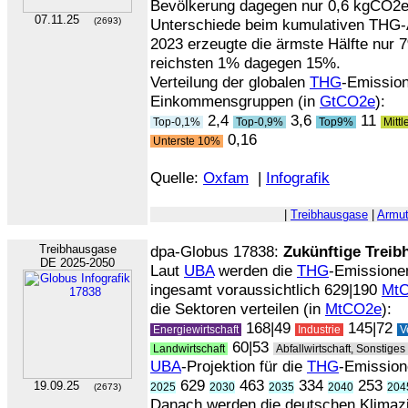
Bevölkerung dagegen nur 0,6 kgCO2e.
07.11.25
(2693)
Unterschiede beim kumulativen THG-
2023 erzeugte die ärmste Hälfte nur
reichsten 1% dagegen 15%.
Verteilung der globalen
THG
-Emissio
Einkommensgruppen (in
GtCO2e
):
2,4
3,6
11
Top-0,1%
Top-0,9%
Top9%
Mitt
0,16
Unterste 10%
Quelle:
Oxfam
|
Infografik
|
Treibhausgase
|
Armut
Treibhausgase
dpa-Globus 17838:
Zukünftige Treib
DE 2025-2050
Laut
UBA
werden die
THG
-Emissione
ingesamt voraussichtlich 629|190
Mt
die Sektoren verteilen (in
MtCO2e
):
168|49
145|72
Energiewirtschaft
Industrie
V
60|53
Landwirtschaft
Abfallwirtschaft, Sonstiges
UBA
-Projektion für die
THG
-Emission
629
463
334
253
19.09.25
2025
2030
2035
2040
204
(2673)
Danach werden die deutschen Klimazi