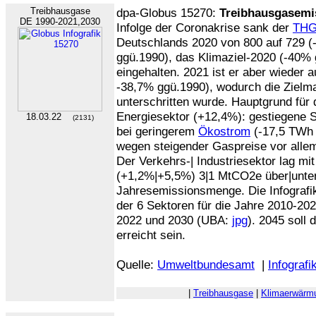
Treibhausgase
dpa-Globus 15270:
Treibhausgasemi
DE 1990-2021,2030
Infolge der Coronakrise sank der
TH
Deutschlands 2020 von 800 auf 729 (
ggü.1990), das Klimaziel-2020 (-40%
eingehalten. 2021 ist er aber wieder 
-38,7% ggü.1990), wodurch die Ziel
unterschritten wurde. Hauptgrund für 
Energiesektor (+12,4%): gestiegene 
18.03.22
(2131)
bei geringerem
Ökostrom
(-17,5 TWh 
wegen steigender Gaspreise vor alle
Der Verkehrs-| Industriesektor lag mi
(+1,2%|+5,5%) 3|1 MtCO2e über|unte
Jahresemissionsmenge. Die Infografi
der 6 Sektoren für die Jahre 2010-20
2022 und 2030 (UBA:
jpg
). 2045 soll 
erreicht sein.
Quelle:
Umweltbundesamt
|
Infografi
|
Treibhausgase
|
Klimaerwärm