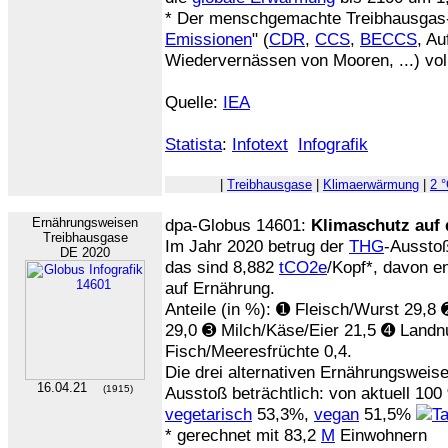
* Der menschgemachte Treibhausgas-
Emissionen
" (
CDR
,
CCS
,
BECCS
, Au
Wiedervernässen von Mooren, ...) vol
Quelle:
IEA
Statista
:
Infotext
Infografik
|
Treibhausgase
|
Klimaerwärmung
|
2 °
Ernährungsweisen
dpa-Globus 14601:
Klimaschutz auf 
Treibhausgase
Im Jahr 2020 betrug der
THG
-Aussto
DE 2020
das sind 8,882
tCO2e
/Kopf*, davon e
auf Ernährung.
Anteile (in %): ➊ Fleisch/Wurst 29,8 
29,0 ➌ Milch/Käse/Eier 21,5 ➍ Land
Fisch/Meeresfrüchte 0,4.
Die drei alternativen Ernährungsweis
16.04.21
(1915)
Ausstoß beträchtlich: von aktuell 10
vegetarisch
53,3%,
vegan
51,5%
* gerechnet mit 83,2
M
Einwohnern