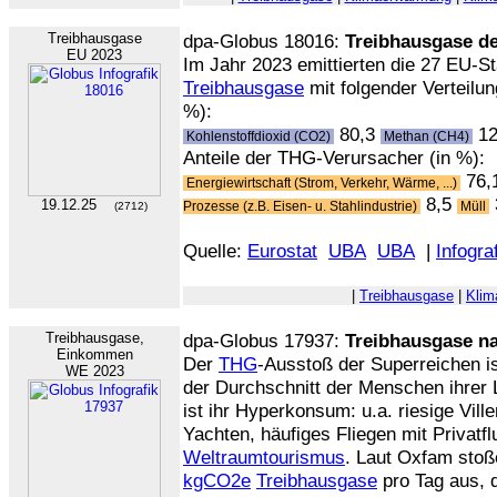
Treibhausgase
dpa-Globus 18016:
Treibhausgase d
EU 2023
Im Jahr 2023 emittierten die 27 EU-
Treibhausgase
mit folgender Verteilun
%):
80,3
12
Kohlenstoffdioxid (CO2)
Methan (CH4)
Anteile der THG-Verursacher (in %):
76,
Energiewirtschaft (Strom, Verkehr, Wärme, ...)
8,5
19.12.25
Prozesse (z.B. Eisen- u. Stahlindustrie)
Müll
(2712)
Quelle:
Eurostat
UBA
UBA
|
Infogra
|
Treibhausgase
|
Klim
Treibhausgase,
dpa-Globus 17937:
Treibhausgase 
Einkommen
Der
THG
-Ausstoß der Superreichen is
WE 2023
der Durchschnitt der Menschen ihrer 
ist ihr Hyperkonsum: u.a. riesige Vil
Yachten, häufiges Fliegen mit Privatf
Weltraumtourismus
. Laut Oxfam stoß
kgCO2e
Treibhausgase
pro Tag aus, 