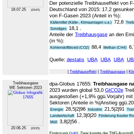
Der potenzielle Treibhauseffekt von 
Deutschland von 2015: 17,2 gesunken
18.07.25
(2645)
von F-Gasen 2023 (Anteil in %):
72,8
Kältemittel (Kälte-, Klimaanlagen u.a.)
Treib
18,1 .
Sonstiges
Anteile der
Treibhausgase
an den Emi
(in %):
88,4
6,
Kohlenstoffdioxid (CO2)
Methan (CH4)
Quelle:
destatis
UBA
UBA
UBA
UB
|
Treibhauseffekt
|
Treibhausgase
|
Kl
Treibhausgase
dpa-Globus 17655:
Treibhausgase n
WE Sektoren 2023
2023 wurden global 53,0
GtCO2e
Trei
ausgestoßen (+1,9% ggü.Vorjahr) mit f
Sektoren (Anteile in %|Anstieg ggü.20
28,5|2|96
21,5|2|91
Energie
Industrie
Tran
12,3|0|20
Landwirtschaft
Förderung fossiler Ro
3,8|2|56 .
Müll
20.06.25
(2635)
Ergänzung (
zgh
): Zwar konnte der THG-Ausstoß