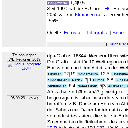
1,4|9,5 .
Baugewerbe
Seit 1990 hat die EU ihre
THG
-Emiss
2050 will sie
Klimaneutralität
erreiche
-55%.
Quelle:
Eurostat
|
Infografik
|
Serie
|
Treibhausg
Treibhausgase
dpa-Globus 16344:
Wer emittiert wi
WE Regionen 2019
Die Grafik listet für 10 Weltregionen 
Emissionen und den Anteil an der Wel
27|19
12|5
Ostasien
Nordamerika
Lateinamer
9|9
8|8
Südostasien u. Pazifik
Europa
Südasi
6|4
5|3
Zentralasien
Naher Osten
Australien, 
Afrika hat verhältnismäßig wenig zur
beigetragen, ist aber besonders von 
08.09.23
(2420)
betroffen, z.B. Dürre am Horn von Af
der Sahelzone. Daher fordern afrikan
von Industriestaaten, die viel zur E
So erinnerten die Teilnehmer des ers
2023
in Nairobi an 100
G
$/
a
für Klima