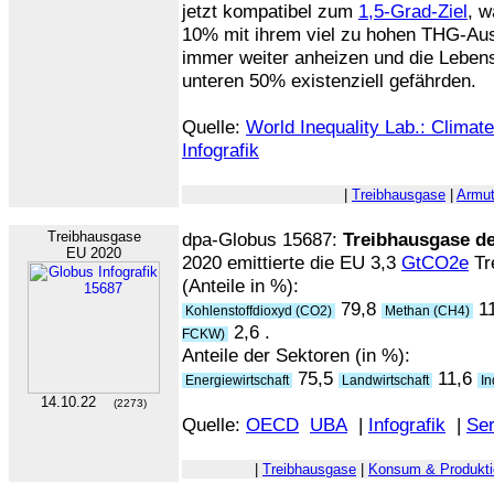
jetzt kompatibel zum
1,5-Grad-Ziel
, w
10% mit ihrem viel zu hohen THG-Au
immer weiter anheizen und die Leben
unteren 50% existenziell gefährden.
Quelle:
World Inequality Lab.: Climat
Infografik
|
Treibhausgase
|
Armut
Treibhausgase
dpa-Globus 15687:
Treibhausgase d
EU 2020
2020 emittierte die EU 3,3
GtCO2e
Tr
(Anteile in %):
79,8
1
Kohlenstoffdioxyd (CO2)
Methan (CH4)
2,6 .
FCKW)
Anteile der Sektoren (in %):
75,5
11,6
Energiewirtschaft
Landwirtschaft
In
14.10.22
(2273)
Quelle:
OECD
UBA
|
Infografik
|
Ser
|
Treibhausgase
|
Konsum & Produkti