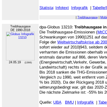
Statista
:
Infotext
Infografik
|
Tabelle/
|
Treibhausgase
|
Mobi
Treibhausgase
dpa-Globus 13210:
Treibhausgase in
DE 1990-2018
Die Treibhausgase-Emissionen (
MtC
Schwankungen von 1990|1251 auf das 
Folge der
Weltwirtschaftskrise ab 20
sofort wieder auf 2010|943, seitdem 
verharrten die Emissionen oberhalb v
erstmals darunter auf 866, deren Vert
(Energiewirtschaft,Verkehr, Gewerbe, 
24.05.19
(1366)
Landwirtschaft) rechts in der Grafik 
Bis 2018 sanken die THG-Emissionen
Vergleich zu 1990, weit entfernt vom 
% bis 2020). Da der Rückgang 2018 
witterungsbedingt war, gilt das 2020-Z
Die nächste Zielmarke ist: -55% bis 2
Quelle:
UBA
BMU
|
Infografik
|
Tabe