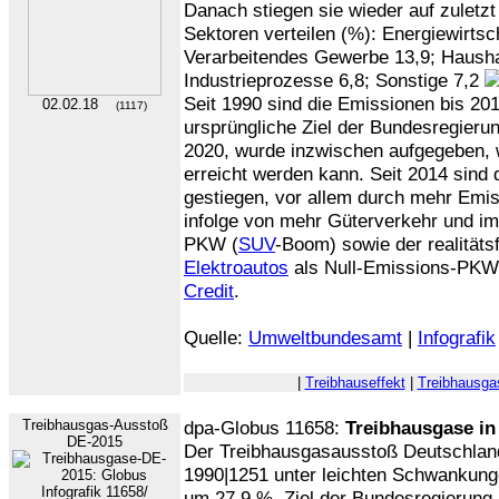
Danach stiegen sie wieder auf zuletzt 
Sektoren verteilen (%): Energiewirtsc
Verarbeitendes Gewerbe 13,9; Haushal
Industrieprozesse 6,8; Sonstige 7,2
Seit 1990 sind die Emissionen bis 20
02.02.18
(1117)
ursprüngliche Ziel der Bundesregieru
2020, wurde inzwischen aufgegeben, w
erreicht werden kann. Seit 2014 sind
gestiegen, vor allem durch mehr Emi
infolge von mehr Güterverkehr und i
PKW (
SUV
-Boom) sowie der realität
Elektroautos
als Null-Emissions-PKW
Credit
.
Quelle:
Umweltbundesamt
|
Infografik
|
Treibhauseffekt
|
Treibhausga
Treibhausgas-Ausstoß
dpa-Globus 11658:
Treibhausgase in
DE-2015
Der Treibhausgasausstoß Deutschlan
1990|1251 unter leichten Schwankung
um 27,9 %. Ziel der Bundesregierung i