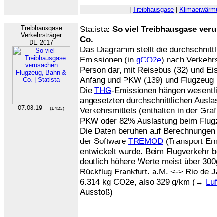
|
Treibhausgase
|
Klimaerwärm
Treibhausgase
Statista:
So viel Treibhausgase ver
Verkehrsträger
Co.
DE 2017
Das Diagramm stellt die durchschnitt
Emissionen (in
gCO2e
) nach Verkehrs
Person dar, mit Reisebus (32) und E
Anfang und PKW (139) und Flugzeug
Die
THG
-Emissionen hängen wesentl
angesetzten durchschnittlichen Ausla
07.08.19
(1422)
Verkehrsmittels (enthalten in der Graf
PKW oder 82% Auslastung beim Flug
Die Daten beruhen auf Berechnungen
der Software
TREMOD
(Transport Em
entwickelt wurde. Beim Flugverkehr 
deutlich höhere Werte meist über 300g
Rückflug Frankfurt. a.M. <-> Rio de Ja
6.314 kg CO2e, also 329 g/km (→
Luf
Ausstoß)