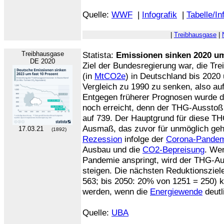
Quelle:
WWF
|
Infografik
|
Tabelle/In
|
Treibhausgase
|
Treibhausgase
Statista:
Emissionen sinken 2020 um
DE 2020
Ziel der Bundesregierung war, die Tre
(in
MtCO2e
) in Deutschland bis 202
Vergleich zu 1990 zu senken, also au
Entgegen früherer Prognosen wurde d
noch erreicht, denn der THG-Ausstoß
auf 739. Der Hauptgrund für diese T
Ausmaß, das zuvor für unmöglich geh
17.03.21
(1892)
Rezession
infolge der
Corona-Pande
Ausbau und die
CO2-Bepreisung
. We
Pandemie anspringt, wird der THG-Au
steigen. Die nächsten Reduktionsziel
563; bis 2050: 20% von 1251 = 250) k
werden, wenn die
Energiewende
deutli
Quelle:
UBA