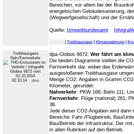
Bereichen, vor allem bei der Braunko
energetischen Gebäudesanierung, der
(Wegwerfgesellschaft) und der Ernäh
Quelle:
Umweltbundesamt
Infograf
|
Treibhausgase
|
Klimaerwärmung
|
Kyo
Treibhausgase
dpa-Globus 6672:
Wer fährt am klim
Nah-/Fernverkehr
Die beiden Diagramme stellen die C
Fernverkehr dar, wobei das Erderwär
ausgestoßenen Treibhausgase umgerec
Menge CO2: Angaben in Gramm CO2-Ä
02.10.14
(504)
Kliometer, gerundet:
Nahverkehr
: PKW 166; Bahn 111; Lin
Fernverkehr
: Flüge (national) 261; 
38.
Jede dieser CO2-Angaben wird dann no
Bereiche: Fahr-/Flugbetrieb, Bau/Unt
Bau/Betrieb der Infrastruktur. Der mit 
in allen Rubriken auf den Betrieb.