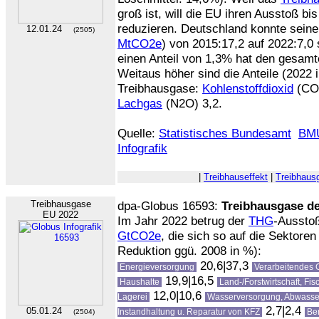
groß ist, will die EU ihren Ausstoß b
reduzieren. Deutschland konnte sein
12.01.24
(2505)
MtCO2e
) von 2015:17,2 auf 2022:7,0 
einen Anteil von 1,3% hat den gesam
Weitaus höher sind die Anteile (2022 
Treibhausgase:
Kohlenstoffdioxid
(CO2
Lachgas
(N2O) 3,2.
Quelle:
Statistisches Bundesamt
BM
Infografik
|
Treibhauseffekt
|
Treibhaus
Treibhausgase
dpa-Globus 16593:
Treibhausgase d
EU 2022
Im Jahr 2022 betrug der
THG
-Aussto
GtCO2e
, die sich so auf die Sektoren 
Reduktion ggü. 2008 in %):
20,6|37,3
Energieversorgung
Verarbeitendes
19,9|16,5
Haushalte
Land-/Forstwirtschaft, Fis
12,0|10,6
Lagerei
Wasserversorgung, Abwasser
2,7|2,4
05.01.24
Instandhaltung u. Reparatur von KFZ
Be
(2504)