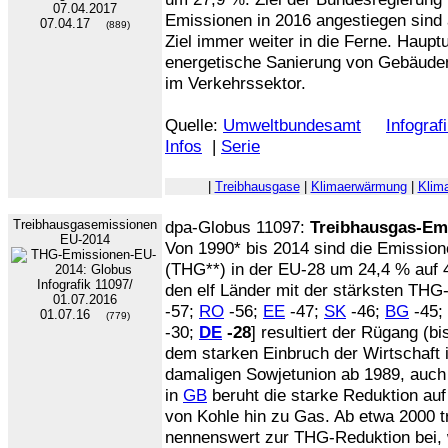
Emissionen in 2016 angestiegen sind
07.04.17
(889)
Ziel immer weiter in die Ferne. Haup
energetische Sanierung von Gebäude
im Verkehrssektor.
Quelle:
Umweltbundesamt
Infograf
Infos
|
Serie
|
Treibhausgase
|
Klimaerwärmung
|
Klim
Treibhausgasemissionen
dpa-Globus 11097:
Treibhausgas-Emi
EU-2014
Von 1990* bis 2014 sind die Emissio
(THG**) in der EU-28 um 24,4 % auf
den elf Länder mit der stärksten THG
-57;
RO
-56;
EE
-47;
SK
-46;
BG
-45;
01.07.16
(779)
-30;
DE
-28
] resultiert der Rügang (bi
dem starken Einbruch der Wirtschaft 
damaligen Sowjetunion ab 1989, auc
in
GB
beruht die starke Reduktion auf
von Kohle hin zu Gas. Ab etwa 2000 t
nennenswert zur THG-Reduktion bei, w