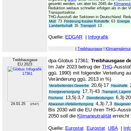
gesenkt werden; um aber bis 2045 die
Klimaneutr
Reduktion weitaus schneller erfolgen als in der 
Transportsektor.
THG-Ausstoß der Sektoren in Deutschland: Redu
73
63
Müll
Förderung fossiler Rohstoffe
Energie
35
13 .
Landwirtschaft
Transport
Quelle:
EDGAR
|
Infografik
|
Treibhausgase
|
Klimaerwärmu
Treibhausgase
dpa-Globus 17361:
Treibhausgase d
EU 2023
Im Jahr 2023 betrug der
THG
-Aussto
ggü. 1990) mit folgender Verteilung au
Veränderung ggü. 2013 in %)
20,6|-17
2
Verarbeitendes Gewerbe
Haushalte
17,7|-43
Energieversorgung
Transport, Lagere
13,5|-3,7
6,3|-2
Fischerei
Dienstleistungen
4,3|-7,3
24.01.25
Abwasser-/Abfallentsorgung
Baugewe
(2547)
Bis 2030 will die EU ihren THG-Aus
2050 soll die
Klimaneutralität
erreicht
Quelle:
Eurostat
Eurostat
UBA
|
Inf