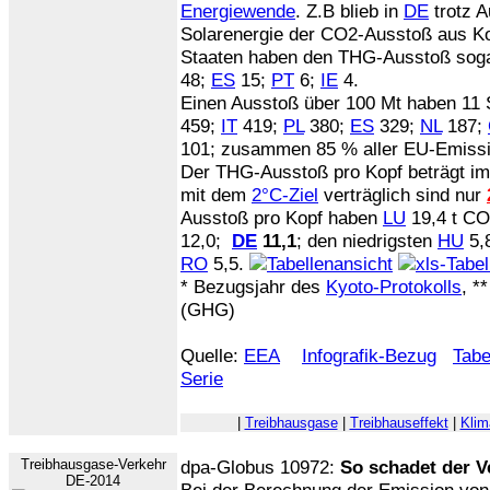
Energiewende
. Z.B blieb in
DE
trotz 
Solarenergie der CO2-Ausstoß aus K
Staaten haben den THG-Ausstoß soga
48;
ES
15;
PT
6;
IE
4.
Einen Ausstoß über 100 Mt haben 11 
459;
IT
419;
PL
380;
ES
329;
NL
187;
101; zusammen 85 % aller EU-Emiss
Der THG-Ausstoß pro Kopf beträgt im
mit dem
2°C-Ziel
verträglich sind nur
Ausstoß pro Kopf haben
LU
19,4 t C
12,0;
DE
11,1
; den niedrigsten
HU
5,
RO
5,5.
* Bezugsjahr des
Kyoto-Protokolls
, *
(GHG)
Quelle:
EEA
Infografik-Bezug
Tabe
Serie
|
Treibhausgase
|
Treibhauseffekt
|
Klim
Treibhausgase-Verkehr
dpa-Globus 10972:
So schadet der 
DE-2014