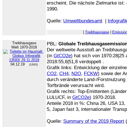
erscheint. Die nächste Zielmarke ist:
1990.
Quelle:
Umweltbundesamt
|
Infografi
|
Treibhausgase
|
Emissio
Treibhausgase
PBL:
Globale Treibhausgasemission
Welt 1970-2018
Der weltweite Ausstoß an Treibhausg
(in
GtCO2e
) hat sich von 1970:28|25
2018:55,6|51,8 verdoppelt .
04.12.19
(1565)
Grafik links: Entwicklung der einzeln
CO2
,
CH4
,
N2O
,
FCKW
) sowie der A
durch veränderte Land-/Forstnutzung 
Torfbrände verursacht wird.
Grafik rechts: Top-Emittenten (Länder
LULUCF, in
GtCO2e
) 1970-2018.
Anteile 2018 in %: China 26, USA 13,
5, Japan fast 3, internationaler Transp
Quelle:
Summary of the 2019 Report
(