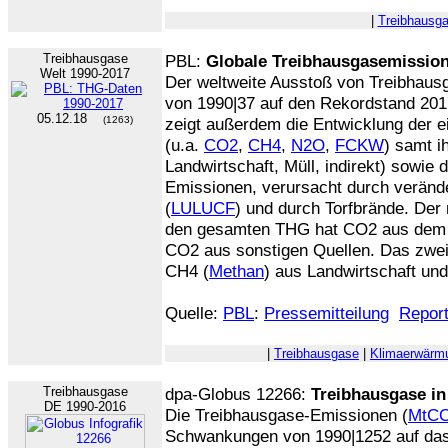
|
Treibhausg
Treibhausgase
PBL:
Globale Treibhausgasemission
Welt 1990-2017
Der weltweite Ausstoß von Treibhaus
von 1990|37 auf den Rekordstand 2017
05.12.18
(1263)
zeigt außerdem die Entwicklung der 
(u.a.
CO2
,
CH4
,
N2O
,
FCKW
) samt i
Landwirtschaft, Müll, indirekt) sowie 
Emissionen, verursacht durch veränd
(
LULUCF
) und durch Torfbrände. Der 
den gesamten THG hat CO2 aus dem E
CO2 aus sonstigen Quellen. Das zweit
CH4 (
Methan
) aus Landwirtschaft und
Quelle:
PBL
:
Pressemitteilung
Repor
|
Treibhausgase
|
Klimaerwärm
Treibhausgase
dpa-Globus 12266:
Treibhausgase in
DE 1990-2016
Die Treibhausgase-Emissionen (
MtC
Schwankungen von 1990|1252 auf das 