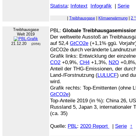
Statista
:
Infotext
Infografik
|
Serie
|
Treibhausgase
|
Klimaerwärmung
|
2 
Treibhausgase
PBL:
Globale Treibhausgasemissio
Welt 2019
Der weltweite Ausstoß an Treibhausg
auf 52,4
GtCO2e
(+1,1% ggü. Vorjahr
21.12.20
(2056)
GtCO2e durch veränderte Landnutzun
Grafik links: Entwicklung der einzeln
CO2
+0,9%,
CH4
+1,3%,
N2O
+0,8%
Anteil der THG-Emissionen, der durc
Land-/Forstnutzung (
LULUCF
) und du
wird.
Grafik rechts: Top-Emittenten (ohne
GtCO2e
)
Top-Anteile 2019 (in %): China 26, US
Russland 5, Japan 3, internationaler 
(ca. 35)
Quelle:
PBL
:
2020 Report
|
Serie
↑