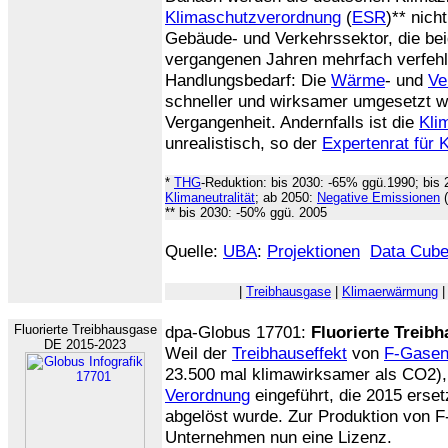
Klimaschutzverordnung
(
ESR
)** nich
Gebäude- und Verkehrssektor, die bei
vergangenen Jahren mehrfach verfehlt
Handlungsbedarf: Die
Wärme
- und
Ve
schneller und wirksamer umgesetzt we
Vergangenheit. Andernfalls ist die
Klim
unrealistisch, so der
Expertenrat für 
*
THG
-Reduktion: bis 2030: -65% ggü.1990; bis 
Klimaneutralität
; ab 2050:
Negative Emissionen
(
** bis 2030: -50% ggü. 2005
Quelle:
UBA
:
Projektionen
Data Cub
|
Treibhausgase
|
Klimaerwärmung
Fluorierte Treibhausgase
dpa-Globus 17701:
Fluorierte Treib
DE 2015-2023
Weil der
Treibhauseffekt
von
F-Gase
23.500 mal klimawirksamer als CO2),
Verordnung
eingeführt, die 2015 erse
abgelöst wurde. Zur Produktion von 
Unternehmen nun eine Lizenz.