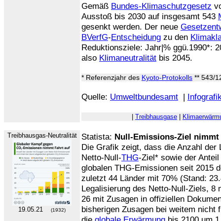
Gemäß
Bundes-Klimaschutzgesetz
vo
Ausstoß bis 2030 auf insgesamt 543
gesenkt werden. Der neue
Gesetzent
BVerfG
-
Entscheidung
zu den
Klimakl
Reduktionsziele: Jahr|% ggü.1990*: 2
also
Klimaneutralität
bis 2045.
* Referenzjahr des
Kyoto-Protokolls
** 543/1
Quelle:
Umweltbundesamt
|
Infografi
|
Treibhausgase
|
Klimaerwärm
Treibhausgas-Neutralität
Statista:
Null-Emissions-Ziel nimmt 
Die Grafik zeigt, dass die Anzahl de
Netto-Null-
THG
-Ziel* sowie der Ante
globalen THG-Emissionen seit 2015 de
zuletzt 44 Länder mit 70% (Stand: 23.
Legalisierung des Netto-Null-Ziels, 8 
26 mit Zusagen in offiziellen Dokumen
bisherigen Zusagen bei weitem nicht 
19.05.21
(1932)
die
globale Erwärmung
bis 2100 um 1,