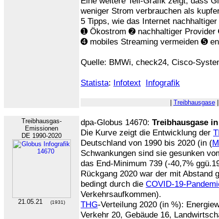
Eine weitere Teil-Grafik zeigt, dass 
weniger Strom verbrauchen als kupfe
5 Tipps, wie das Internet nachhaltige
➊ Ökostrom ➋ nachhaltiger Provider
➍ mobiles Streaming vermeiden ➎ en
Quelle: BMWi, check24, Cisco-Systems
Statista
:
Infotext
Infografik
|
Treibhausgase
Treibhausgas-
dpa-Globus 14670:
Treibhausgase in
Emissionen
Die Kurve zeigt die Entwicklung der
T
DE 1990-2020
Deutschland von 1990 bis 2020 (in (
M
Schwankungen sind sie gesunken vo
das End-Minimum 739 (-40,7% ggü.199
Rückgang 2020 war der mit Abstand gr
bedingt durch die
COVID-19-Pandemi
Verkehrsaufkommen).
21.05.21
(1931)
THG
-Verteilung 2020 (in %): Energiewi
Verkehr 20, Gebäude 16, Landwirtsch