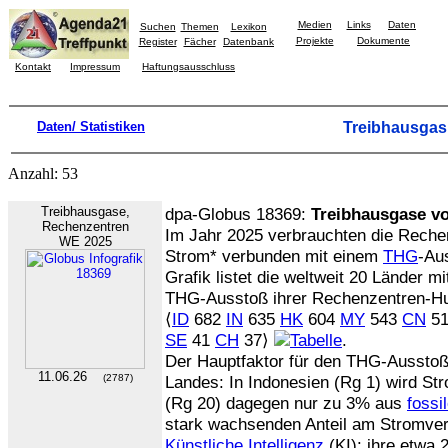
Medien
Links
Daten
Suchen
Themen
Lexikon
Projekte
Dokumente
Register
Fächer
Datenbank
Kontakt
Impressum
Haftungsausschluss
Daten/ Statistiken
Treibhausgas
Anzahl: 53
Treibhausgase,
dpa-Globus 18369:
Treibhausgase v
Rechenzentren
Im Jahr 2025 verbrauchten die Reche
WE 2025
Strom* verbunden mit einem
THG
-Au
Grafik listet die weltweit 20 Länder m
THG-Ausstoß ihrer Rechenzentren-H
⟨
ID
682
IN
635
HK
604
MY
543
CN
510
SE
41
CH
37⟩
.
Der Hauptfaktor für den THG-Ausstoß
11.06.26
(2787)
Landes: In Indonesien (Rg 1) wird St
(Rg 20) dagegen nur zu 3% aus
fossi
stark wachsenden Anteil am Stromve
Künstliche Intelligenz
(KI): ihre etwa