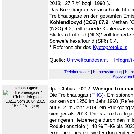
2013; -27,7 % bzgl. 1990*).
Das Kreisdiagram veranschaulicht den
Treibhausgase an den gesamten Emis
Kohlendioxyd (CO2) 87,9
; Methan (C
(N2O) 4,3; teilfluorierte Kohlenwasse
Stickstofftriflorid (NF3)/ vollfluorier
Schwefelhexaflourid (SF6) 0,4.
* Referenzjahr des
Kyotoprotokolls
Quelle:
Umweltbundesamt
Infograf
|
Treibhausgase
|
Klimaerwärmung
|
Klim
Kippelemen
Treibhausgase
dpa-Globus 10212:
Weniger Treibha
Die Treibhausgas (
THG
)- Emissionen
sanken von 1250 im Jahr 1990 (Refe
16.04.15
(580)
auf 912 im Jahr 2014, ein Rückgang 
weniger als 2013. Der starke Rückgan
geringeren Heizenergie durch den mil
Reduktionsziele (- 40 % THG bis 2020
erreichen, besteht weiter dringender 