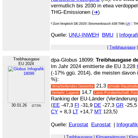
vermutlich bis 2030 in etwa verdopp
THG-Emissionen (
➔
)
* Zum Vergleich DE 2025: Stromverbrauch 438 TWh (
↗
) THG
Quelle:
UNU-INWEH
BMU
|
Infograf
|
Treibhausgase
Treibhausgase
dpa-Globus 18099:
Treibhausgase d
EU 2024
Im Jahr 2024 emittierte die EU 3,228
(-17% ggü. 2014), die meisten davon i
%):
21,3
Verarbeitendes Gewerbe
private Haushalt
14,7
Verkehr, Lagerei
Land-/Forstwirtschaft, Fis
Ranking der EU-Länder (Veränderung 
⟨
EE
-47,3
FI
-31,9
DE
-27,3
GR
-25,
30.01.26
(2729)
CY
+ 8,3
LT
+14,7
MT
123,5⟩
Quelle:
Eurostat
Eurostat
|
Infografik
|
Treibhausgase
|
Klimaerwärmung
|
Klim